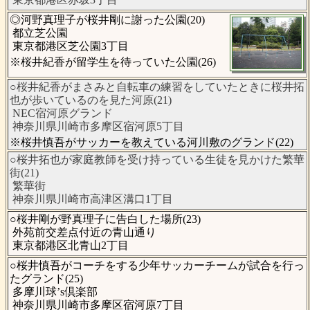
◎河野真理子が桜井剛に謝った公園(20)
都立芝公園
東京都港区芝公園3丁目
※桜井紀香が留学生を待っていた公園(26)
○桜井紀香がまさみと自転車の練習をしていたときに桜井拓
也が歩いているのを見た河原(21)
NEC宿河原グランド
神奈川県川崎市多摩区宿河原5丁目
※桜井慎吾がサッカーを教えている河川敷のグランド(22)
○桜井拓也が家庭教師を受け持っている生徒を見かけた繁華
街(21)
繁華街
神奈川県川崎市高津区溝口1丁目
○桜井剛が野真理子に告白した場所(23)
外苑前交差点付近の青山通り
東京都港区北青山2丁目
○桜井慎吾がコーチをする少年サッカーチームが試合を行っ
たグランド(25)
多摩川球’s倶楽部
神奈川県川崎市多摩区宿河原7丁目