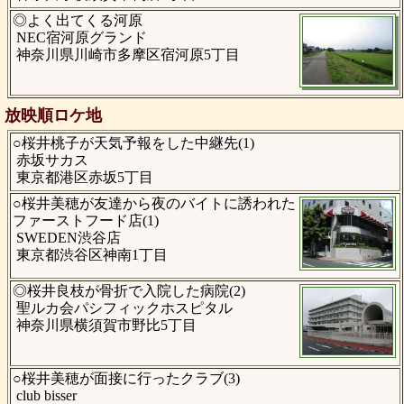
◎よく出てくる河原
NEC宿河原グランド
神奈川県川崎市多摩区宿河原5丁目
放映順ロケ地
○桜井桃子が天気予報をした中継先(1)
赤坂サカス
東京都港区赤坂5丁目
○桜井美穂が友達から夜のバイトに誘われた
ファーストフード店(1)
SWEDEN渋谷店
東京都渋谷区神南1丁目
◎桜井良枝が骨折で入院した病院(2)
聖ルカ会パシフィックホスピタル
神奈川県横須賀市野比5丁目
○桜井美穂が面接に行ったクラブ(3)
club bisser