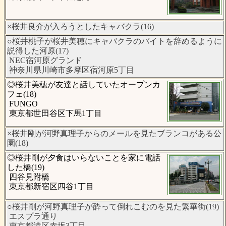
×桜井良介が入ろうとしたキャバクラ(16)
○桜井桃子が桜井美穂にキャバクラのバイトを辞めるように
説得した河原(17)
NEC宿河原グランド
神奈川県川崎市多摩区宿河原5丁目
◎桜井美穂が友達と話していたオープンカ
フェ(18)
FUNGO
東京都世田谷区下馬1丁目
×桜井剛が河野真理子からのメールを見たブランコがある公
園(18)
◎桜井剛が夕食はいらないことを家に電話
した橋(19)
四谷見附橋
東京都新宿区四谷1丁目
○桜井剛が河野真理子が酔って倒れこむのを見た繁華街(19)
エスプラ通り
東京都港区赤坂3丁目