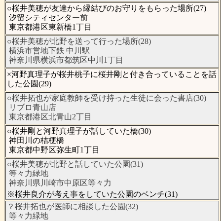
○桜井美穂が友達から縁結びのお守りをもらった場所(27)
汐留シティセンター前
東京都港区東新橋1丁目
○桜井美穂が北野を送って行った場所(28)
横浜市営地下鉄 中川駅
神奈川県横浜市都筑区中川1丁目
×河野真理子が桜井桃子に桜井剛と付き合っていることを話
した公園(29)
○桜井拓也が家庭教師を受け持った生徒に会った書店(30)
リブロ青山店
東京都港区北青山2丁目
○桜井剛と河野真理子が話していた橋(30)
神田川の桔梗橋
東京都中野区弥生町1丁目
○桜井美穂が北野と話していた公園(31)
等々力緑地
神奈川県川崎市中原区等々力
※桜井良介が考え事をしていた公園のベンチ(31)
？桜井拓也が医師に相談した公園(32)
等々力緑地