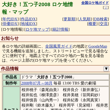
全国ロケ地ガイド
大好き！五つ子2008 ロケ地情
[
▽
]
報・マップ
[
年代IDX
]
[
作品IDX
]
[
更新順
]
[
人気順
]
[
DB検索
]
[
俳優IDX
]
[
地域IDX
]
[
概要
]
[
交流
]
[ロケ地情報]
[
ロケ地マップ
]
[
統計情報
]
お知らせ
各ロケ地の詳細画面に、
全国風景ガイド
の地図と
GoogleMap
で見る機能を追加しました。ストリートビューで見る場合な
どに便利です。地図上ですべてのロケ地の一覧を見る場合
は、ページ上部の[ロケ地マップ]を使ってください。
作品情報
▼
作品名
ドラマ「
大好き！五つ子2008
」
制作年
2008年07月～08月
毎昼 13:00 TBS 愛の劇場
（
）
（
）
桜井桃子
森尾由美
桜井良介
新井康弘
（
）
（
）
桜井拓也
柳澤貴彦
桜井美穂
笹岡莉紗
（
）
（
）
桜井慎吾
山内秀一
桜井紀香
永岡真実
（
）
（
）
桜井剛
鈴木藤丸
桜井周平
見栄晴
桜井恵
（
）
（
）
キャスト