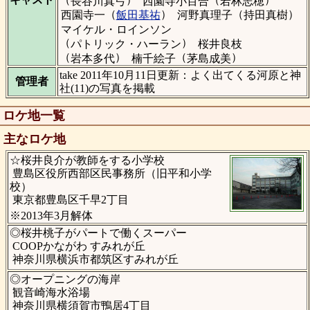
長谷川真弓
西園寺小百合
若林志穂
（
）
（
）
西園寺一
飯田基祐
河野真理子
持田真樹
マイケル・ロインソン
（
）
パトリック・ハーラン
桜井良枝
（
）
（
）
岩本多代
楠千絵子
茅島成美
take 2011年10月11日更新：よく出てくる河原と神
管理者
社(11)の写真を掲載
ロケ地一覧
主なロケ地
☆桜井良介が教師をする小学校
豊島区役所西部区民事務所（旧平和小学
校）
東京都豊島区千早2丁目
※2013年3月解体
◎桜井桃子がパートで働くスーパー
COOPかながわ すみれが丘
神奈川県横浜市都筑区すみれが丘
◎オープニングの海岸
観音崎海水浴場
神奈川県横須賀市鴨居4丁目