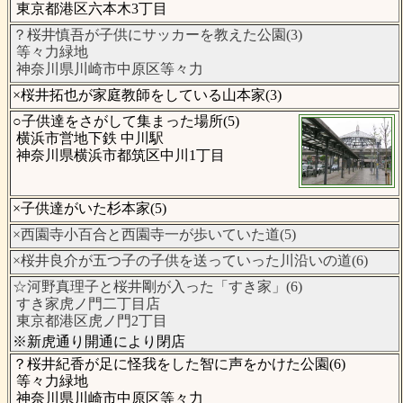
東京都港区六本木3丁目
？桜井慎吾が子供にサッカーを教えた公園(3)
等々力緑地
神奈川県川崎市中原区等々力
×桜井拓也が家庭教師をしている山本家(3)
○子供達をさがして集まった場所(5)
横浜市営地下鉄 中川駅
神奈川県横浜市都筑区中川1丁目
×子供達がいた杉本家(5)
×西園寺小百合と西園寺一が歩いていた道(5)
×桜井良介が五つ子の子供を送っていった川沿いの道(6)
☆河野真理子と桜井剛が入った「すき家」(6)
すき家虎ノ門二丁目店
東京都港区虎ノ門2丁目
※新虎通り開通により閉店
？桜井紀香が足に怪我をした智に声をかけた公園(6)
等々力緑地
神奈川県川崎市中原区等々力