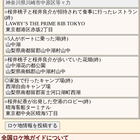
神奈川県川崎市中原区等々力
○桜井桃子と桜井良介が招待されて食事に行ったレストラン
(終)
LAWRY’S THE PRIME RIB TOKYO
東京都港区赤坂2丁目
○5人がボートに乗った湖(終)
山中湖
山梨県南都留郡山中湖村山中
○桜井桃子と桜井良介が歩いていた花畑(終)
山中湖花の都公園
山梨県南鶴郡山中湖村山中
◎家族で行ったキャンプ場(終)
西湖自由キャンプ場
山梨県南都留郡富士河口湖町西湖
○桜井紀香が出発した空港のロビー(終)
晴海客船ターミナル
東京都中央区晴海5丁目
全国ロケ地ガイドについて