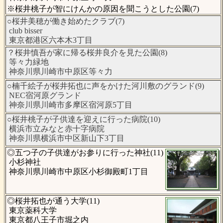
※桜井桃子が智にけんかの原因を聞こうとした公園(7)
○桜井美穂が働き始めたクラブ(7)
club bisser
東京都港区六本木3丁目
？桜井慎吾が家に帰る桜井良介を見た公園(8)
等々力緑地
神奈川県川崎市中原区等々力
○楠千絵子が桜井拓也に声をかけた河川敷のグランド(9)
NEC宿河原グランド
神奈川県川崎市多摩区宿河原5丁目
○桜井桃子が子供達を迎えに行った病院(10)
横浜市立みなと赤十字病院
神奈川県横浜市中区新山下3丁目
◎五つ子の子供達がお参りに行った神社(11)
小杉神社
神奈川県川崎市中原区小杉御殿町1丁目
◎桜井拓也が通う大学(11)
東京薬科大学
東京都八王子市堀之内