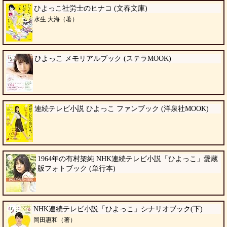
ひよっこ社労士のヒナコ (文春文庫)
水生 大海（著）
ひよっこ メモリアルブック (ステラMOOK)
連続テレビ小説 ひよっこ ファンブック (洋泉社MOOK)
1964年の有村架純 NHK連続テレビ小説「ひよっこ」愛蔵
版フォトブック (単行本)
NHK連続テレビ小説「ひよっこ」シナリオブック(下)
岡田惠和（著）