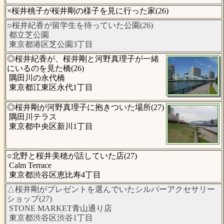
×桜井桃子が桜井剛の様子を見に行った家(26)
○桜井紀香が留学生を待っていた公園(26)
都立芝公園
東京都港区芝公園3丁目
◎桜井紀香が、桜井剛と河野真理子が一緒
にいるのを見た橋(26)
隅田川の永代橋
東京都江東区永代1丁目
◎桜井剛が河野真理子に抱きついた場所(27)
隅田川テラス
東京都中央区新川1丁目
○北野と桜井美穂が話していた店(27)
Calm Terrace
東京都渋谷区恵比寿4丁目
△桜井剛がプレゼントを選んでいたシルバーアクセサリー
ショップ(27)
STONE MARKET青山通り店
東京都渋谷区渋谷1丁目