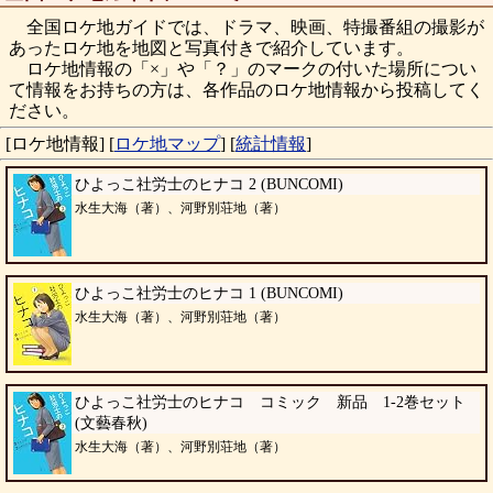
全国ロケ地ガイドでは、ドラマ、映画、特撮番組の撮影が
あったロケ地を地図と写真付きで紹介しています。
ロケ地情報の「×」や「？」のマークの付いた場所につい
て情報をお持ちの方は、各作品のロケ地情報から投稿してく
ださい。
[ロケ地情報]
[
ロケ地マップ
]
[
統計情報
]
ひよっこ社労士のヒナコ 2 (BUNCOMI)
水生大海（著）、河野別荘地（著）
ひよっこ社労士のヒナコ 1 (BUNCOMI)
水生大海（著）、河野別荘地（著）
ひよっこ社労士のヒナコ コミック 新品 1-2巻セット
(文藝春秋)
水生大海（著）、河野別荘地（著）