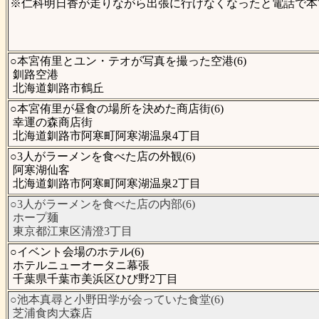
※仁科明日香が走りながら出張に行けなくなったと電話で本宮
○本宮侑里とユン・テオが写真を撮った空港(6)
釧路空港
北海道釧路市鶴丘
○本宮侑里が昼食の場所を決めた商店街(6)
幸運の森商店街
北海道釧路市阿寒町阿寒湖温泉4丁目
○3人がラーメンを食べた店の外観(6)
阿寒湖仙客
北海道釧路市阿寒町阿寒湖温泉2丁目
○3人がラーメンを食べた店の内部(6)
ホープ麺
東京都江東区清澄3丁目
○イベント会場のホテル(6)
ホテルニューオータニ幕張
千葉県千葉市美浜区ひび野2丁目
○池本真尋と小野田学が会っていた食堂(6)
芝浦食肉大森店