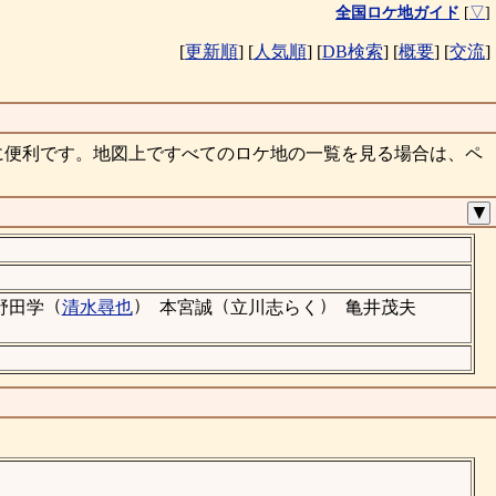
全国ロケ地ガイド
[
▽
]
[
更新順
]
[
人気順
]
[
DB検索
]
[
概要
]
[
交流
]
に便利です。地図上ですべてのロケ地の一覧を見る場合は、ペ
▼
（
）
（
）
野田学
清水尋也
本宮誠
立川志らく
亀井茂夫