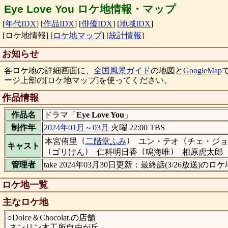
Eye Love You ロケ地情報・マップ
[
年代IDX
]
[
作品IDX
]
[
俳優IDX
]
[
地域IDX
]
[ロケ地情報]
[
ロケ地マップ
]
[
統計情報
]
お知らせ
各ロケ地の詳細画面に、
全国風景ガイド
の地図と
GoogleMap
ージ上部の[ロケ地マップ]を使ってください。
作品情報
作品名
ドラマ「
Eye Love You
」
制作年
2024年01月～03月
火曜 22:00 TBS
（
）
（
本宮侑里
二階堂ふみ
ユン・テオ
チェ・ジョ
キャスト
（
）
（
）
ゴリけん
仁科明日香
鳴海唯
相原虎太郎
管理者
take 2024年03月30日更新：最終話(3/26放送)の
ロケ地一覧
主なロケ地
○Dolce＆Chocolat.の店舗
ネンリン木工所自由が丘