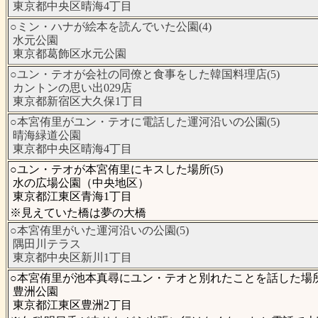
東京都中央区晴海4丁目
○ミン・ハナが絵本を読んでいた公園(4)
水元公園
東京都葛飾区水元公園
○ユン・テオが会社の同僚と食事をした韓国料理店(5)
カントンの思い出029店
東京都新宿区大久保1丁目
○本宮侑里がユン・テオに電話した運河沿いの公園(5)
晴海緑道公園
東京都中央区晴海4丁目
○ユン・テオが本宮侑里にキスした場所(5)
水の広場公園（中央地区）
東京都江東区青海1丁目
※見えていた橋は夢の大橋
○本宮侑里がいた運河沿いの公園(5)
隅田川テラス
東京都中央区新川1丁目
○本宮侑里が池本真尋にユン・テオと別れたことを話した場所(
豊洲公園
東京都江東区豊洲2丁目