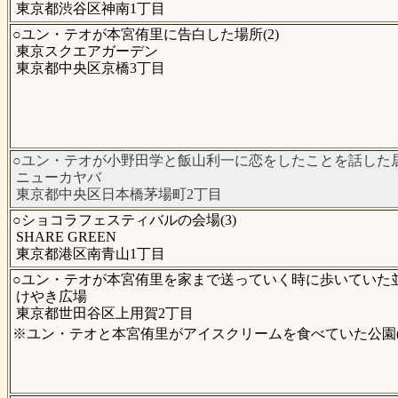
東京都渋谷区神南1丁目
○ユン・テオが本宮侑里に告白した場所(2)
東京スクエアガーデン
東京都中央区京橋3丁目
○ユン・テオが小野田学と飯山利一に恋をしたことを話した居酒
ニューカヤバ
東京都中央区日本橋茅場町2丁目
○ショコラフェスティバルの会場(3)
SHARE GREEN
東京都港区南青山1丁目
○ユン・テオが本宮侑里を家まで送っていく時に歩いていた並木
けやき広場
東京都世田谷区上用賀2丁目
※ユン・テオと本宮侑里がアイスクリームを食べていた公園(