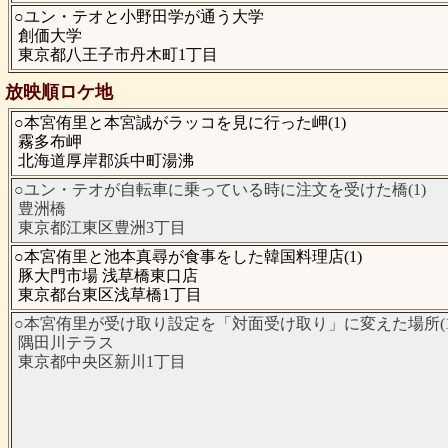
○ユン・テオと小野田学が通う大学
創価大学
東京都八王子市丹木町1丁目
放映順ロケ地
○本宮侑里と本宮誠がラッコを見に行った岬(1)
霧多布岬
北海道厚岸郡浜中町湯沸
○ユン・テオが自転車に乗っている時に注文を受けた橋(1)
豊洲橋
東京都江東区豊洲3丁目
○本宮侑里と池本真尋が食事をした韓国料理店(1)
豚大門市場 浅草橋東口店
東京都台東区浅草橋1丁目
○本宮侑里が受け取り設定を「対面受け取り」に変えた場所(1
隅田川テラス
東京都中央区新川1丁目