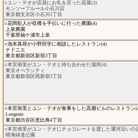
○ユン・テオが店員にお礼を言った花屋(3)
モンソーフルール小石川店
東京都文京区小石川1丁目
○花岡彰人が収穫を手伝いに行った農園(4)
上泉農園
千葉県袖ケ浦市上泉
○池本真尋が小野田学に相談したレストラン(4)
ナドニエ
東京都新宿区新宿3丁目
○本宮侑里がユン・テオと待ち合わせた場所(4)
東京オペラシティ
東京都新宿区西新宿3丁目
○本宮侑里とユン・テオが食事をした高層ビルのレストラン(4
Longrain
東京都渋谷区恵比寿4丁目
○本宮侑里がユン・テオにチョコレートを渡した運河沿いの公園
晴海緑道公園