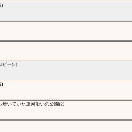
)
ー(2)
)
歩いていた運河沿いの公園(2)