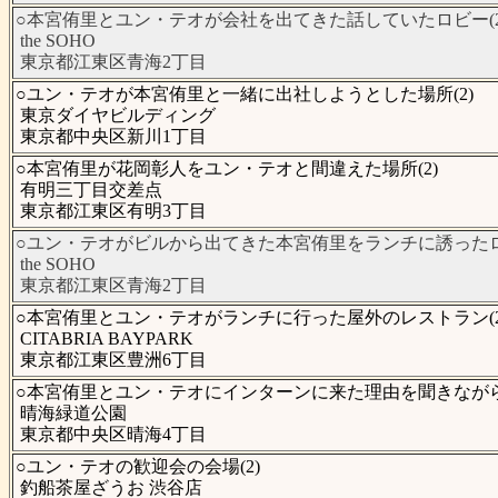
○本宮侑里とユン・テオが会社を出てきた話していたロビー(2
the SOHO
東京都江東区青海2丁目
○ユン・テオが本宮侑里と一緒に出社しようとした場所(2)
東京ダイヤビルディング
東京都中央区新川1丁目
○本宮侑里が花岡彰人をユン・テオと間違えた場所(2)
有明三丁目交差点
東京都江東区有明3丁目
○ユン・テオがビルから出てきた本宮侑里をランチに誘ったロビ
the SOHO
東京都江東区青海2丁目
○本宮侑里とユン・テオがランチに行った屋外のレストラン(2
CITABRIA BAYPARK
東京都江東区豊洲6丁目
○本宮侑里とユン・テオにインターンに来た理由を聞きながら
晴海緑道公園
東京都中央区晴海4丁目
○ユン・テオの歓迎会の会場(2)
釣船茶屋ざうお 渋谷店