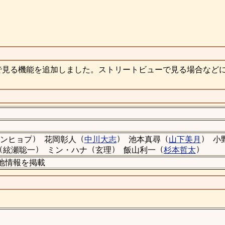
で見る機能を追加しました。ストリートビューで見る場合など
）
（
）
（
）
ンヒョプ
花岡彰人
中川大志
池本真尋
山下美月
小
（
）
（
）
（
）
絃瀬聡一
ミン・ハナ
玄理
飯山利一
杉本哲太
ロケ地情報を掲載