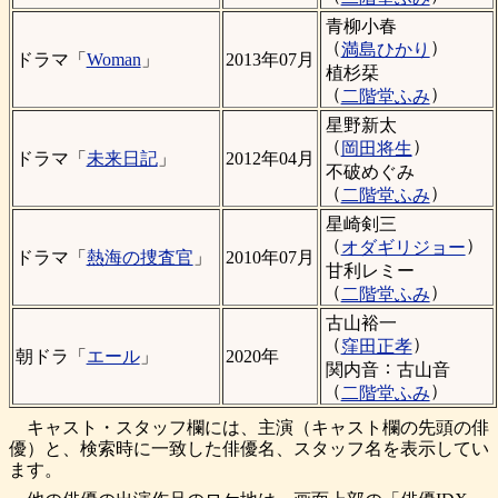
青柳小春
（
）
満島ひかり
ドラマ「
Woman
」
2013年07月
植杉栞
（
）
二階堂ふみ
星野新太
（
）
岡田将生
ドラマ「
未来日記
」
2012年04月
不破めぐみ
（
）
二階堂ふみ
星崎剣三
（
）
オダギリジョー
ドラマ「
熱海の捜査官
」
2010年07月
甘利レミー
（
）
二階堂ふみ
古山裕一
（
）
窪田正孝
朝ドラ「
エール
」
2020年
：
関内音
古山音
（
）
二階堂ふみ
キャスト・スタッフ欄には、主演（キャスト欄の先頭の俳
優）と、検索時に一致した俳優名、スタッフ名を表示してい
ます。