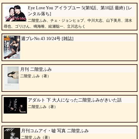
Eye Love You アイラブユー 5(第9話、第10話 最終) [レ
ンタル落ち]
二階堂ふみ、チェ・ジョンヒョプ、中川大志、山下美月、清水
尋也、ゴリけん、鳴海唯、絃瀬聡一、立川志らく
週プレNo.43 10/24号 [雑誌]
月刊 二階堂ふみ
二階堂 ふみ（著）
アダルト 下 大人になった二階堂ふみがきいた話
二階堂ふみ（著）
月刊コムアイ・嘘 写真 二階堂ふみ
二階堂 ふみ（著）