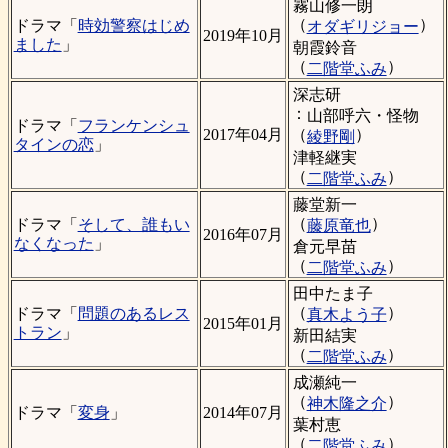
霧山修一朗
（
）
ドラマ「
時効警察はじめ
オダギリジョー
2019年10月
ました
」
朝霞鈴音
（
）
二階堂ふみ
深志研
：
山部呼六・怪物
ドラマ「
フランケンシュ
（
）
2017年04月
綾野剛
タインの恋
」
津軽継実
（
）
二階堂ふみ
藤堂新一
（
）
ドラマ「
そして、誰もい
藤原竜也
2016年07月
なくなった
」
倉元早苗
（
）
二階堂ふみ
田中たま子
（
）
ドラマ「
問題のあるレス
真木よう子
2015年01月
トラン
」
新田結実
（
）
二階堂ふみ
成瀬純一
（
）
神木隆之介
ドラマ「
変身
」
2014年07月
葉村恵
（
）
二階堂ふみ