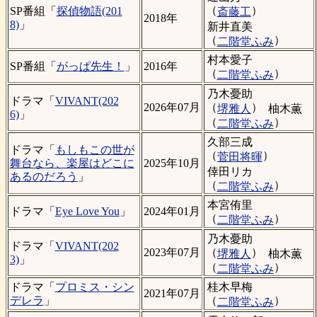
（
）
SP番組「
探偵物語(201
斎藤工
2018年
8)
」
新井直美
（
）
二階堂ふみ
村本愛子
SP番組「
がっぱ先生！
」
2016年
（
）
二階堂ふみ
乃木憂助
ドラマ「
VIVANT(202
（
）
2026年07月
堺雅人
柚木薫
6)
」
（
）
二階堂ふみ
久部三成
ドラマ「
もしもこの世が
（
）
菅田将暉
舞台なら、楽屋はどこに
2025年10月
倖田リカ
あるのだろう
」
（
）
二階堂ふみ
本宮侑里
ドラマ「
Eye Love You
」
2024年01月
（
）
二階堂ふみ
乃木憂助
ドラマ「
VIVANT(202
（
）
2023年07月
堺雅人
柚木薫
3)
」
（
）
二階堂ふみ
桂木早梅
ドラマ「
プロミス・シン
2021年07月
（
）
デレラ
」
二階堂ふみ