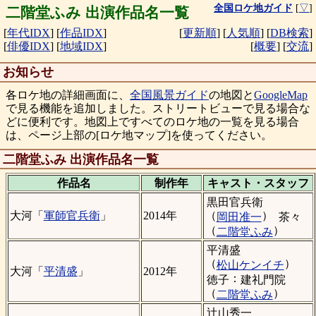
全国ロケ地ガイド
[
▽
]
二階堂ふみ 出演作品名一覧
[
年代IDX
]
[
作品IDX
]
[
更新順
]
[
人気順
]
[
DB検索
]
[
俳優IDX
]
[
地域IDX
]
[
概要
]
[
交流
]
お知らせ
各ロケ地の詳細画面に、
全国風景ガイド
の地図と
GoogleMap
で見る機能を追加しました。ストリートビューで見る場合な
どに便利です。地図上ですべてのロケ地の一覧を見る場合
は、ページ上部の[ロケ地マップ]を使ってください。
二階堂ふみ 出演作品名一覧
作品名
制作年
キャスト・
スタッフ
黒田官兵衛
（
）
大河「
軍師官兵衛
」
2014年
岡田准一
茶々
（
）
二階堂ふみ
平清盛
（
）
松山ケンイチ
大河「
平清盛
」
2012年
：
徳子
建礼門院
（
）
二階堂ふみ
辻山秀一