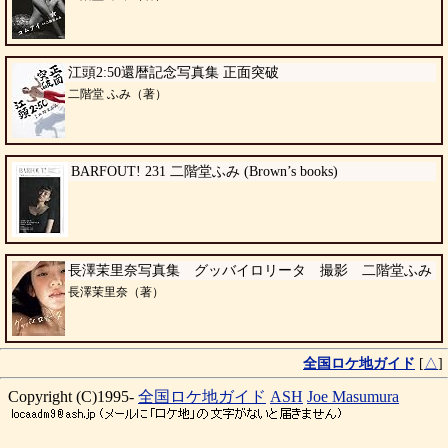
江頭2:50還暦記念写真集 正面突破
二階堂 ふみ（著）
BARFOUT! 231 二階堂ふみ (Brown’s books)
長澤茉里奈写真集 グッバイロリータ 撮影 二階堂ふみ
長澤茉里奈（著）
全国ロケ地ガイド
[
△
]
Copyright (C)1995-
全国ロケ地ガイド
ASH
Joe Masumura