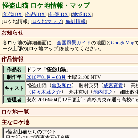
怪盗山猫 ロケ地情報・マップ
[
年代IDX
]
[
作品IDX
]
[
俳優IDX
]
[
地域IDX
]
[ロケ地情報]
[
ロケ地マップ
]
[
統計情報
]
お知らせ
各ロケ地の詳細画面に、
全国風景ガイド
の地図と
GoogleMap
ージ上部の[ロケ地マップ]を使ってください。
作品情報
作品名
ドラマ「
怪盗山猫
」
制作年
2016年01月～03月
土曜 21:00 NTV
（
）
（
）
怪盗山猫
亀梨和也
勝村英男
成宮寛貴
高
キャスト
（
）
（
）
佐々木蔵之介
犬井克明
池内博之
細田政
管理者
安永 2016年04月12日更新：高杉真央が通う高校(
ロケ地一覧
主なロケ地
○怪盗山猫たちのアジト
日本紙バルブ商事本石町倉庫