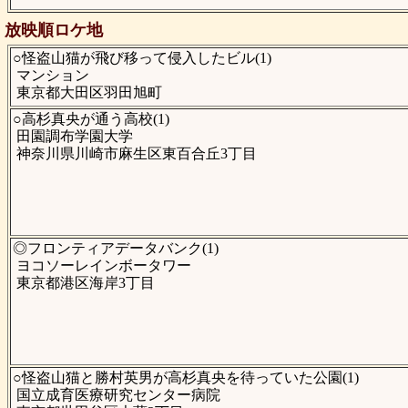
放映順ロケ地
○怪盗山猫が飛び移って侵入したビル(1)
マンション
東京都大田区羽田旭町
○高杉真央が通う高校(1)
田園調布学園大学
神奈川県川崎市麻生区東百合丘3丁目
◎フロンティアデータバンク(1)
ヨコソーレインボータワー
東京都港区海岸3丁目
○怪盗山猫と勝村英男が高杉真央を待っていた公園(1)
国立成育医療研究センター病院