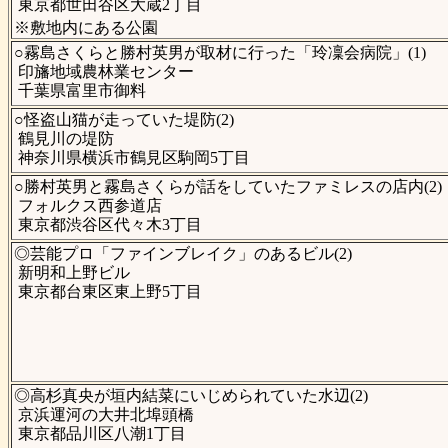
東京都世田谷区大蔵2丁目
※敷地内にある公園
○霧島さくらと勝村英男が取材に行った「玲凜会病院」(1)
印旛地域農林業センター
千葉県富里市御料
○怪盗山猫が走っていた堤防(2)
鶴見川の堤防
神奈川県横浜市鶴見区駒岡5丁目
○勝村英男と霧島さくらが話をしていたファミレスの店内(2)
フォルクス西参道店
東京都渋谷区代々木3丁目
◎芸能プロ「ファインブレイク」のあるビル(2)
新明和上野ビル
東京都台東区東上野5丁目
◎高杉真央が垣内結菜にいじめられていた水辺(2)
京浜運河の大井北埠頭橋
東京都品川区八潮1丁目