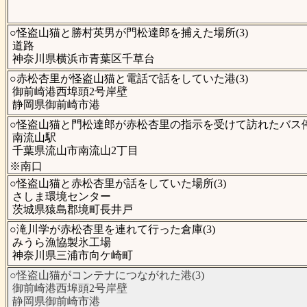
○怪盗山猫と勝村英男が門松達郎を捕えた場所(3)
道路
神奈川県横浜市青葉区千草台
○赤松杏里が怪盗山猫と電話で話をしていた港(3)
御前崎港西埠頭2号岸壁
静岡県御前崎市港
○怪盗山猫と門松達郎が赤松杏里の指示を受けて訪れたバス停(
南流山駅
千葉県流山市南流山2丁目
※南口
○怪盗山猫と赤松杏里が話をしていた場所(3)
さしま環境センター
茨城県猿島郡境町長井戸
○滝川学が赤松杏里を連れて行った倉庫(3)
みうら漁協製氷工場
神奈川県三浦市向ケ崎町
○怪盗山猫がコンテナにつながれた港(3)
御前崎港西埠頭2号岸壁
静岡県御前崎市港