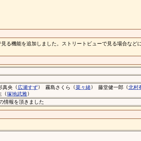
で見る機能を追加しました。ストリートビューで見る場合など
（
）
（
）
（
杉真央
広瀬すず
霧島さくら
菜々緒
藤堂健一郎
北村
（
）
生
塚地武雅
1)の情報を頂きました