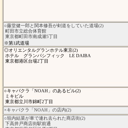
○藤堂健一郎と関本修吾が剣道をしていた道場(2)
町田市立総合体育館
東京都町田市南成瀬5丁目
※第1武道場
◎オリエンタルグランホテル東京(2)
ホテル グランパシフィック LE DAIBA
東京都港区台場2丁目
○キャバクラ「NOAH」のあるビル(2)
ミキビル
東京都立川市錦町2丁目
×キャバクラ「NOAH」の店内(2)
○垣内結菜が車で連れ去られた商店街(2)
下高井戸商店街駅前通