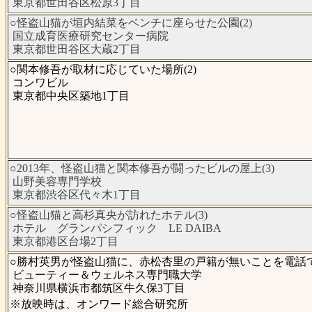
東京都世田谷区松原3丁目
○怪盗山猫が垣内結菜をベンチに座らせた公園(2)
国立成育医療研究センター病院
東京都世田谷区大蔵2丁目
○関本修吾が取材に応じていた場所(2)
コンワビル
東京都中央区築地1丁目
○2013年、怪盗山猫と関本修吾が闘ったビルの屋上(3)
山野美容専門学校
東京都渋谷区代々木1丁目
○怪盗山猫と高杉真央が訪れたホテル(3)
ホテル グランパシフィック LE DAIBA
東京都港区台場2丁目
○勝村英男が怪盗山猫に、赤松杏里の戸籍が無いことを電話で
ビューティー＆ウェルネス専門職大学
神奈川県横浜市都筑区牛久保3丁目
※放映時は、オンワード総合研究所