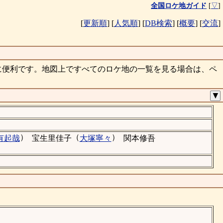
全国ロケ地ガイド
[
▽
]
[
更新順
]
[
人気順
]
[
DB検索
]
[
概要
]
[
交流
]
に便利です。地図上ですべてのロケ地の一覧を見る場合は、ペ
▼
）
（
）
有起哉
宝生里佳子
大塚寧々
関本修吾