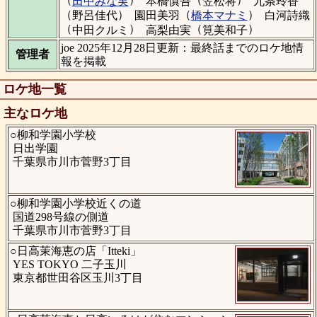
田中みな実
本橋慎吾
笠松将
九条玲香
（
）
（
）
野呂佳代
園田美羽
橋本マナミ
白河詩織
（
）
（
）
中田クルミ
高梨由実
筧美和子
joe 2025年12月28日更新：最終話までのロケ地情
管理者
報を掲載
ロケ地一覧
主なロケ地
○柳和学園小学校
日出学園
千葉県市川市菅野3丁目
○柳和学園小学校近くの道
国道298号線の側道
千葉県市川市菅野3丁目
○日高茉海恵の店「Itteki」
YES TOKYO 二子玉川
東京都世田谷区玉川3丁目