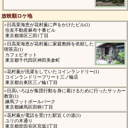
放映順ロケ地
○日高茉海恵が花村薫に声をかけたビル(1)
住友不動産麻布十番ビル
東京都港区三田1丁目
○日高茉海恵が花村薫に家庭教師を依頼した
喫茶店(1)
カフェビオット
東京都千代田区神田美倉町
○花村薫が洗濯をしていたコインランドリー(1)
コインランドリープリート三ノ輪店
東京都台東区三ノ輪1丁目
○日高いろはが集団行動を身に着けるために行ったサッカー
教室(1)
練馬フットボールパーク
東京都練馬区田柄1丁目
○花村薫が電話を受けた駅近くの道(1)
ユリの木通り
東京都世田谷区宮坂3丁目