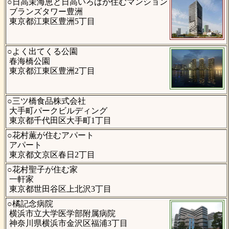
○日高茉海恵と日高いろはが住むマンション
ブランズタワー豊洲
東京都江東区豊洲5丁目
○よく出てくる公園
春海橋公園
東京都江東区豊洲2丁目
○三ツ橋食品株式会社
大手町パークビルディング
東京都千代田区大手町1丁目
○花村薫が住むアパート
アパート
東京都文京区春日2丁目
○花村聖子が住む家
一軒家
東京都世田谷区上北沢3丁目
○橘記念病院
横浜市立大学医学部附属病院
神奈川県横浜市金沢区福浦3丁目