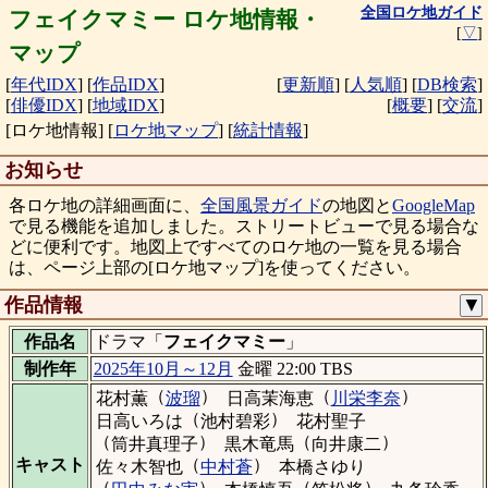
全国ロケ地ガイド
フェイクマミー ロケ地情報・
[
▽
]
マップ
[
年代IDX
]
[
作品IDX
]
[
更新順
]
[
人気順
]
[
DB検索
]
[
俳優IDX
]
[
地域IDX
]
[
概要
]
[
交流
]
[ロケ地情報]
[
ロケ地マップ
]
[
統計情報
]
お知らせ
各ロケ地の詳細画面に、
全国風景ガイド
の地図と
GoogleMap
で見る機能を追加しました。ストリートビューで見る場合な
どに便利です。地図上ですべてのロケ地の一覧を見る場合
は、ページ上部の[ロケ地マップ]を使ってください。
作品情報
▼
作品名
ドラマ「
フェイクマミー
」
制作年
2025年10月～12月
金曜 22:00 TBS
（
）
（
）
花村薫
波瑠
日高茉海恵
川栄李奈
（
）
日高いろは
池村碧彩
花村聖子
（
）
（
）
筒井真理子
黒木竜馬
向井康二
（
）
キャスト
佐々木智也
中村蒼
本橋さゆり
（
）
（
）