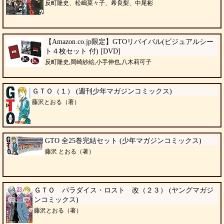
反町隆史、松嶋菜々子、希良梨、中尾彬
【Amazon.co.jp限定】GTOリバイバル(ビジュアルシー
ト４枚セット 付) [DVD]
反町隆史,岡崎紗絵,小手伸也,八木莉可子
ＧＴＯ（１） (週刊少年マガジンコミックス)
藤沢とおる（著）
GTO 全25巻完結セット (少年マガジンコミックス)
藤沢 とおる（著）
ＧＴＯ パラダイス・ロスト 改（２３） (ヤングマガジ
ンコミックス)
藤沢とおる（著）