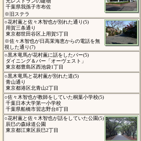
元レストランの建物
千葉県我孫子市布佐
※旧ステラ
○花村薫と佐々木智也が別れた通り(5)
用賀三条通り
東京都世田谷区上用賀5丁目
※佐々木智也が日高茉海恵からの電話を無
視した通り(7)
○黒木竜馬が花村薫に話をしたバー(5)
ダイニング＆バー「オーヴェスト」
東京都豊島区西池袋1丁目
○黒木竜馬と花村薫が別れた道(5)
青山通り
東京都港区北青山2丁目
○佐々木智也が教師をしていた桐葉小学校(5)
千葉日本大学第一小学校
千葉県船橋市習志野台8丁目
○花村薫と佐々木智也が話をしていた公園(5)
辰巳の森緑道公園
東京都江東区辰巳2丁目