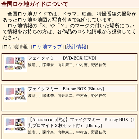
全国ロケ地ガイドについて
全国ロケ地ガイドでは、ドラマ、映画、特撮番組の撮影が
あったロケ地を地図と写真付きで紹介しています。
ロケ地情報の「×」や「？」のマークの付いた場所につい
て情報をお持ちの方は、各作品のロケ地情報から投稿してく
ださい。
[ロケ地情報]
[
ロケ地マップ
]
[
統計情報
]
フェイクマミー DVD-BOX [DVD]
波瑠、川栄李奈、向井康二、中村蒼、野呂佳代
フェイクマミー Blu-ray BOX [Blu-ray]
波瑠、川栄李奈、向井康二、中村蒼、野呂佳代
【Amazon.co.jp限定】フェイクマミー Blu-ray BOX（L
判ブロマイド２枚セット付） [Blu-ray]
波瑠、川栄李奈、向井康二、中村蒼、野呂佳代