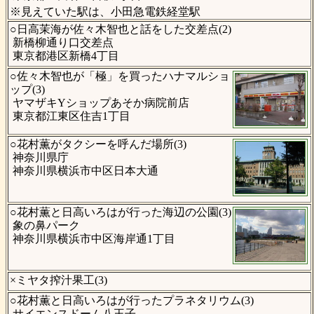
※見えていた駅は、小田急電鉄経堂駅
○日高茉海が佐々木智也と話をした交差点(2)
新橋柳通り口交差点
東京都港区新橋4丁目
○佐々木智也が「極」を買ったハナマルショ
ップ(3)
ヤマザキYショップあそか病院前店
東京都江東区住吉1丁目
○花村薫がタクシーを呼んだ場所(3)
神奈川県庁
神奈川県横浜市中区日本大通
○花村薫と日高いろはが行った海辺の公園(3)
象の鼻パーク
神奈川県横浜市中区海岸通1丁目
×ミヤタ搾汁果工(3)
○花村薫と日高いろはが行ったプラネタリウム(3)
サイエンスドーム八王子