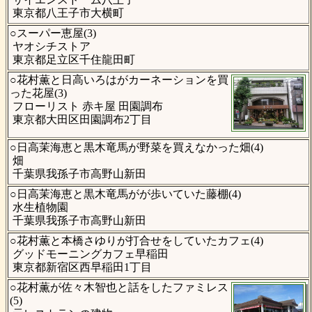
東京都八王子市大横町
○スーパー恵屋(3)
ヤオシチストア
東京都足立区千住龍田町
○花村薫と日高いろはがカーネーションを買
った花屋(3)
フローリスト 赤キ屋 田園調布
東京都大田区田園調布2丁目
○日高茉海恵と黒木竜馬が野菜を買えなかった畑(4)
畑
千葉県我孫子市高野山新田
○日高茉海恵と黒木竜馬がが歩いていた藤棚(4)
水生植物園
千葉県我孫子市高野山新田
○花村薫と本橋さゆりが打合せをしていたカフェ(4)
グッドモーニングカフェ早稲田
東京都新宿区西早稲田1丁目
○花村薫が佐々木智也と話をしたファミレス
(5)