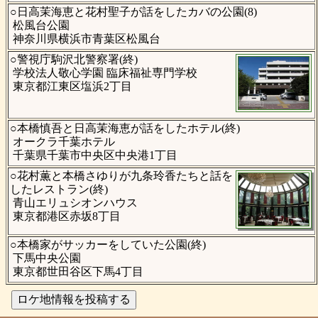
○日高茉海恵と花村聖子が話をしたカバの公園(8)
松風台公園
神奈川県横浜市青葉区松風台
○警視庁駒沢北警察署(終)
学校法人敬心学園 臨床福祉専門学校
東京都江東区塩浜2丁目
○本橋慎吾と日高茉海恵が話をしたホテル(終)
オークラ千葉ホテル
千葉県千葉市中央区中央港1丁目
○花村薫と本橋さゆりが九条玲香たちと話を
したレストラン(終)
青山エリュシオンハウス
東京都港区赤坂8丁目
○本橋家がサッカーをしていた公園(終)
下馬中央公園
東京都世田谷区下馬4丁目