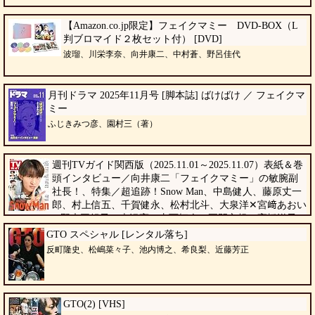
【Amazon.co.jp限定】フェイクマミー DVD-BOX（L
判ブロマイド２枚セット付） [DVD]
波瑠、川栄李奈、向井康二、中村蒼、野呂佳代
月刊ドラマ 2025年11月号 [脚本誌] ばけばけ ／ フェイクマ
ミー
ふじきみつ彦、園村三（著）
週刊TVガイド関西版（2025.11.01～2025.11.07）表紙＆巻
頭インタビュー／向井康二「フェイクマミー」の敏腕副
社長！、特集／超追跡！Snow Man、中島健人、藤原丈一
郎、村上信五、千賀健永、松村北斗、大泉洋✕宮﨑あおい
✕野木亜紀子、吉沢亮、寺西拓人・正門良規、高橋洋子・
バカリズム✕秋山竜次など。誌面の切り抜き等は一切ありません。
GTO スペシャル [レンタル落ち]
東京ニュース通信社（著）
反町隆史、松嶋菜々子、池内博之、希良梨、近藤芳正
GTO(2) [VHS]