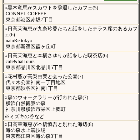
○黒木竜馬がスカウトを辞退したカフェ(5)
CONNEL COFFEE
東京都港区赤坂7丁目
○日高茉海恵が九条玲香たちと話をしたテラス席のあるカフ
ェ(6)
natuRe tokyo
東京都新宿区霞ヶ丘町
○日高茉海恵と本橋さゆりが話をした喫茶店(6)
cafe&hall ours
東京都品川区北品川5丁目
○花村薫が高梨由実と会った公園(7)
代々木公園神南一丁目地区
東京都渋谷区神南1丁目
○森のウォークラリーが行われた森(7)
横浜自然観察の森
神奈川県横浜市栄区上郷町
※ミズキの谷など
○日高茉海恵が本橋慎吾と別れた海辺(8)
海の森水上競技場
東京都江東区海の森3丁目