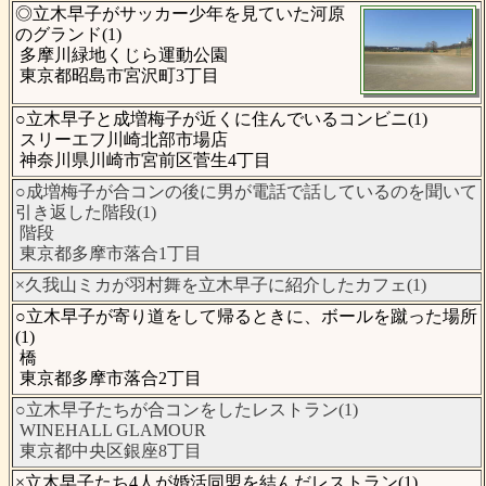
◎立木早子がサッカー少年を見ていた河原
のグランド(1)
多摩川緑地くじら運動公園
東京都昭島市宮沢町3丁目
○立木早子と成増梅子が近くに住んでいるコンビニ(1)
スリーエフ川崎北部市場店
神奈川県川崎市宮前区菅生4丁目
○成増梅子が合コンの後に男が電話で話しているのを聞いて
引き返した階段(1)
階段
東京都多摩市落合1丁目
×久我山ミカが羽村舞を立木早子に紹介したカフェ(1)
○立木早子が寄り道をして帰るときに、ボールを蹴った場所
(1)
橋
東京都多摩市落合2丁目
○立木早子たちが合コンをしたレストラン(1)
WINEHALL GLAMOUR
東京都中央区銀座8丁目
×立木早子たち4人が婚活同盟を結んだレストラン(1)