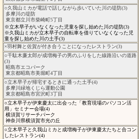
○久我山ミカが電話で話しながら歩いていた川の堤防(3)
多摩川の堤防
東京都立川市柴崎町5丁目
※立木早子がいなくなった児童を探し始めた川の堤防(3)
※久我山ミカが立木早子の自転車を借りていなくなった児
童を探し始めた川の土手(3)
×羽村舞と佐賀が付き合うことになったレストラン(3)
○千駄木廉太郎が成増梅子の男のふりをした線路沿いの道路
(3)
昭島市エコパーク
東京都昭島市美堀町4丁目
○立木早子が帰宅するときに通った土手(4)
多摩川緑地くじら運動公園
東京都昭島市宮沢町3丁目
○立木早子が伊東慶太に出会った「教育現場のパソコン活
用」セミナー会場(4)
横須賀リサーチパーク
神奈川県横須賀市光の丘
○立木早子と久我山ミカと成増梅子が伊東慶太たちと合コン
したレストラン(4)