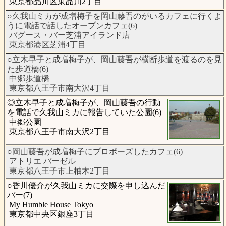
東京都品川区東品川2丁目
○久我山ミカが成増梅子を岡山藤吾のがいるカフェに行くよ
うに電話で話したオープンカフェ(6)
バグース・バー芝浦アイランド店
東京都港区芝浦4丁目
○立木早子と成増梅子が、岡山藤吾が横断歩道を渡るのを見
た歩道橋(6)
中郷歩道橋
東京都八王子市南大沢4丁目
◎立木早子と成増梅子が、岡山藤吾の行動
を電話で久我山ミカに報告していた公園(6)
中郷公園
東京都八王子市南大沢2丁目
○岡山藤吾が成増梅子にプロポーズしたカフェ(6)
アトリエ バーゼル
東京都八王子市上柚木2丁目
○香川優介が久我山ミカに交際を申し込んだ
バー(7)
My Humble House Tokyo
東京都中央区銀座3丁目