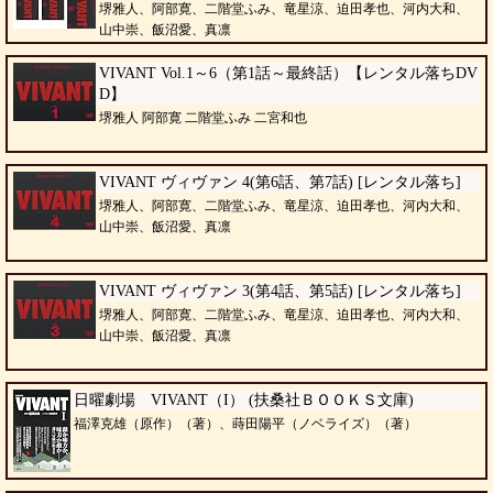
堺雅人、阿部寛、二階堂ふみ、竜星涼、迫田孝也、河内大和、
山中崇、飯沼愛、真凛
VIVANT Vol.1～6（第1話～最終話）【レンタル落ちDV
D】
堺雅人 阿部寛 二階堂ふみ 二宮和也
VIVANT ヴィヴァン 4(第6話、第7話) [レンタル落ち]
堺雅人、阿部寛、二階堂ふみ、竜星涼、迫田孝也、河内大和、
山中崇、飯沼愛、真凛
VIVANT ヴィヴァン 3(第4話、第5話) [レンタル落ち]
堺雅人、阿部寛、二階堂ふみ、竜星涼、迫田孝也、河内大和、
山中崇、飯沼愛、真凛
日曜劇場 VIVANT（I） (扶桑社ＢＯＯＫＳ文庫)
福澤克雄（原作）（著）、蒔田陽平（ノベライズ）（著）