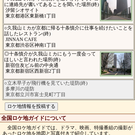
に連絡先が書いてあることを聞いた場所(終)
汐留シオサイト
東京都港区東新橋1丁目
○久我山ミカが京都に帰る十条慎介に仕事を続けたいことを
話したレストラン(終)
JINNAN CAFE
東京都渋谷区神南1丁目
◎十条慎介が久我山ミカにもう一度会って
ほしいと言われた場所(終)
新宿住友ビル前の中央通
東京都新宿区西新宿2丁目
○立木早子が飛行機を見ていた堤防(終)
多摩川の堤防
東京都立川市富士見町7丁目
全国ロケ地ガイドについて
全国ロケ地ガイドでは、ドラマ、映画、特撮番組の撮影が
あったロケ地を地図と写真付きで紹介しています。