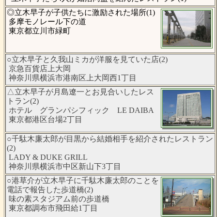
◎立木早子が子供たちに激励された場所(1)
多摩モノレール下の道
東京都立川市緑町
○立木早子と久我山ミカが洋服を見ていた店(2)
京急百貨店上大岡
神奈川県横浜市港南区上大岡西1丁目
△立木早子が月島遼一とお見合いしたレス
トラン(2)
ホテル グランパシフィック LE DAIBA
東京都港区台場2丁目
○千駄木廉太郎が目黒から結婚相手を紹介されたレストラン
(2)
LADY & DUKE GRILL
神奈川県横浜市中区新山下3丁目
○港草介が立木早子に千駄木廉太郎のことを
電話で報告した歩道橋(2)
味の素スタジアム前の歩道橋
東京都調布市飛田給1丁目