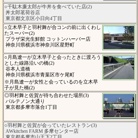
○千駄木廉太郎が牛丼を食べていた店(2)
丼太郎茗荷谷店
東京都文京区小日向4丁目
○立木早子と羽村舞が合コンの前に出くわし
たスーパー(2)
プラザ栄光生鮮館 コットンハーバー店
神奈川県横浜市神奈川区星野町
○月島遼一が立木早子と会ったときに渡ろう
とした線路沿いの橋(2)
谷本人道橋
神奈川県横浜市青葉区市ケ尾町
※月島遼一が女性と会っているのを立木早
子が見た橋(2)
◎羽村舞と佐賀が待ち合わせた場所(3)
パルテノン大通り
東京都多摩市落合1丁目
○羽村舞と佐賀が会っていたレストラン(3)
AWkitchen FARM 多摩センター店
東京都多摩市山王下2丁目