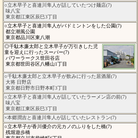
○立木早子と喜連川隼人が話していたつけ麺店(7)
味八宝
東京都江東区辰巳3丁目
○立木早子と喜連川隼人がバドミントンをした公園(7)
都立潮風公園
東京都品川区東八潮
◎千駄木廉太郎と立木早子が万引きした児
童を迎えに行ったスーパー(7)
パワーラークス世田谷店
東京都世田谷区八幡山1丁目
○千駄木廉太郎と立木早子が飲みに行った居酒屋(7)
大将 日野店
東京都日野市日野本町3丁目
○立木早子と喜連川隼人が話していたラーメン店の前(7)
味八宝
東京都江東区辰巳3丁目
×本郷潤吉と喜連川隼人が話していたレストラン(7)
○立木早子が香川優介の元カノのふりをした橋(7)
残堀遊歩橋