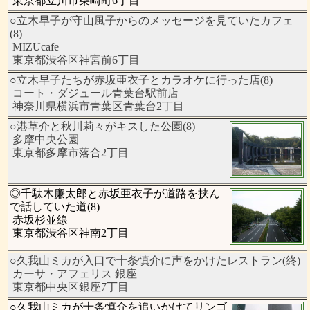
東京都立川市柴崎町6丁目
○立木早子が守山風子からのメッセージを見ていたカフェ
(8)
MIZUcafe
東京都渋谷区神宮前6丁目
○立木早子たちが赤坂亜衣子とカラオケに行った店(8)
コート・ダジュール青葉台駅前店
神奈川県横浜市青葉区青葉台2丁目
○港草介と秋川莉々がキスした公園(8)
多摩中央公園
東京都多摩市落合2丁目
◎千駄木廉太郎と赤坂亜衣子が道路を挟ん
で話していた道(8)
赤坂杉並線
東京都渋谷区神南2丁目
○久我山ミカが入口で十条慎介に声をかけたレストラン(終)
カーサ・アフェリス 銀座
東京都中央区銀座7丁目
○久我山ミカが十条慎介を追いかけてリンゴ