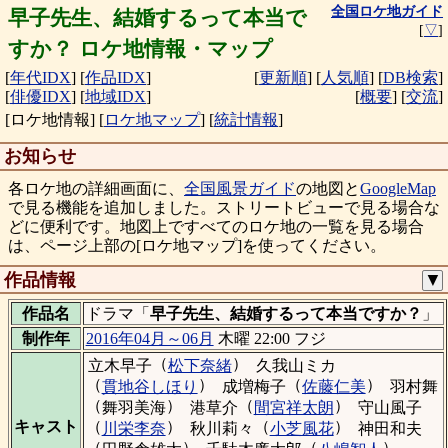
全国ロケ地ガイド
早子先生、結婚するって本当で
[
▽
]
すか？ ロケ地情報・マップ
[
年代IDX
]
[
作品IDX
]
[
更新順
]
[
人気順
]
[
DB検索
]
[
俳優IDX
]
[
地域IDX
]
[
概要
]
[
交流
]
[ロケ地情報]
[
ロケ地マップ
]
[
統計情報
]
お知らせ
各ロケ地の詳細画面に、
全国風景ガイド
の地図と
GoogleMap
で見る機能を追加しました。ストリートビューで見る場合な
どに便利です。地図上ですべてのロケ地の一覧を見る場合
は、ページ上部の[ロケ地マップ]を使ってください。
作品情報
▼
作品名
ドラマ「
早子先生、結婚するって本当ですか？
」
制作年
2016年04月～06月
木曜 22:00 フジ
（
）
立木早子
松下奈緒
久我山ミカ
（
）
（
）
貫地谷しほり
成増梅子
佐藤仁美
羽村舞
（
）
（
）
舞羽美海
港草介
間宮祥太朗
守山風子
（
）
（
）
キャスト
川栄李奈
秋川莉々
小芝風花
神田和夫
（
）
（
）