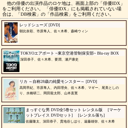
他の俳優の出演作品のロケ地は、画面上部の「俳優IDX」
をご利用ください。 「俳優IDX」にも掲載されていない場
合は、「DB検索」の「作品検索」をご利用ください。
レッドシューズ [DVD]
朝比奈彩、市原隼人、佐々木希、森崎ウィン
TOKYOエアポート ~東京空港管制保安部~ Blu-ray BOX
深田恭子、佐々木希、要潤、瀬戸康史
リカ ～自称28歳の純愛モンスター～ [DVD]
高岡早紀、市原隼人、内田理央、佐々木希、マギー、尾美としの
り、水橋研二、岡田龍太郎、山本直寛
まっすぐな男 DVD全5巻セット レンタル版 [マーケ
ットプレイス DVDセット] [レンタル落ち]
佐藤隆太、深田恭子、貫地谷しほり、遠藤雄弥、佐々木希