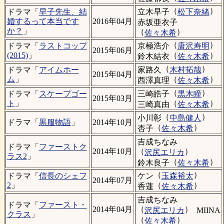
（
）
立木早子
松下奈緒
ドラマ「
早子先生、結
婚するって本当です
2016年04月
赤坂亜衣子
か？
」
（
）
佐々木希
（
）
京極浩介
唐沢寿明
ドラマ「
ラストコップ
2015年06月
（
）
(2015)
」
鈴木結衣
佐々木希
（
）
家路久
木村拓哉
ドラマ「
アイムホー
2015年04月
（
）
ム
」
西澤真理
佐々木希
（
）
三崎皓子
黒木瞳
ドラマ「
スケープゴー
2015年03月
（
）
ト
」
三崎真由
佐々木希
（
）
小川彰
中島健人
ドラマ「
黒服物語
」
2014年10月
（
）
杏子
佐々木希
吉成ちなみ
ドラマ「
ファーストク
（
）
2014年10月
沢尻エリカ
ラス2
」
（
）
鈴木良子
佐々木希
（
）
ケン
玉森裕太
ドラマ「
信長のシェフ
2014年07月
（
）
2
」
香蓮
佐々木希
吉成ちなみ
ドラマ「
ファースト・
（
）
2014年04月
沢尻エリカ
MIINA
クラス
」
（
）
佐々木希