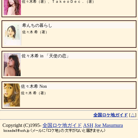
佐々木希（著）、ＴａｋｅｏＤｅｃ．（著）
希んちの暮らし
佐々木 希（著）
佐々木希 in 「天使の恋」
佐々木希 Non
佐々木 希（著）
全国ロケ地ガイド
[
△
]
Copyright (C)1995-
全国ロケ地ガイド
ASH
Joe Masumura