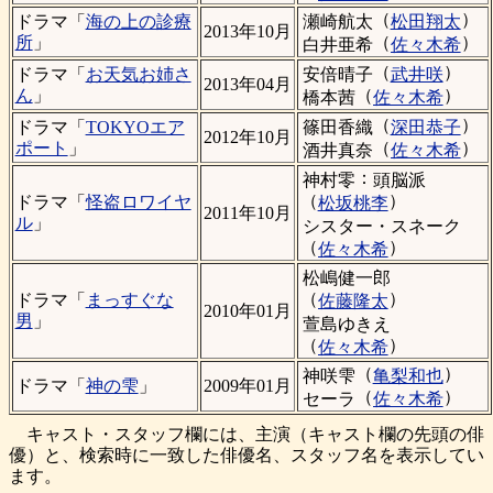
（
）
瀬崎航太
松田翔太
ドラマ「
海の上の診療
2013年10月
（
）
所
」
白井亜希
佐々木希
（
）
安倍晴子
武井咲
ドラマ「
お天気お姉さ
2013年04月
（
）
ん
」
橋本茜
佐々木希
（
）
篠田香織
深田恭子
ドラマ「
TOKYOエア
2012年10月
（
）
ポート
」
酒井真奈
佐々木希
：
神村零
頭脳派
（
）
ドラマ「
怪盗ロワイヤ
松坂桃李
2011年10月
ル
」
シスター・スネーク
（
）
佐々木希
松嶋健一郎
（
）
ドラマ「
まっすぐな
佐藤隆太
2010年01月
男
」
萱島ゆきえ
（
）
佐々木希
（
）
神咲雫
亀梨和也
ドラマ「
神の雫
」
2009年01月
（
）
セーラ
佐々木希
キャスト・スタッフ欄には、主演（キャスト欄の先頭の俳
優）と、検索時に一致した俳優名、スタッフ名を表示してい
ます。