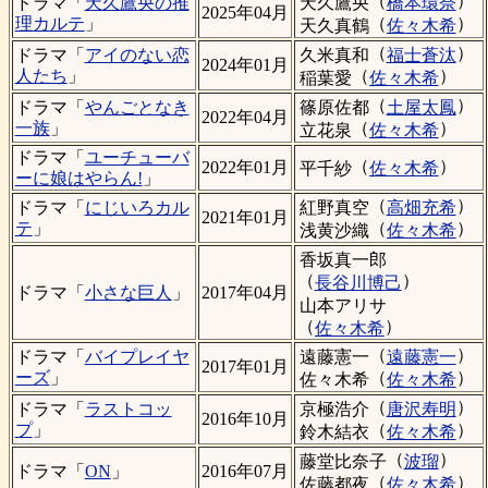
（
）
天久鷹央
橋本環奈
ドラマ「
天久鷹央の推
2025年04月
（
）
理カルテ
」
天久真鶴
佐々木希
（
）
久米真和
福士蒼汰
ドラマ「
アイのない恋
2024年01月
（
）
人たち
」
稲葉愛
佐々木希
（
）
篠原佐都
土屋太鳳
ドラマ「
やんごとなき
2022年04月
（
）
一族
」
立花泉
佐々木希
ドラマ「
ユーチューバ
（
）
2022年01月
平千紗
佐々木希
ーに娘はやらん!
」
（
）
紅野真空
高畑充希
ドラマ「
にじいろカル
2021年01月
（
）
テ
」
浅黄沙織
佐々木希
香坂真一郎
（
）
長谷川博己
ドラマ「
小さな巨人
」
2017年04月
山本アリサ
（
）
佐々木希
（
）
遠藤憲一
遠藤憲一
ドラマ「
バイプレイヤ
2017年01月
（
）
ーズ
」
佐々木希
佐々木希
（
）
京極浩介
唐沢寿明
ドラマ「
ラストコッ
2016年10月
（
）
プ
」
鈴木結衣
佐々木希
（
）
藤堂比奈子
波瑠
ドラマ「
ON
」
2016年07月
（
）
佐藤都夜
佐々木希