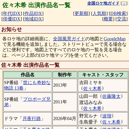
全国ロケ地ガイド
[
▽
]
佐々木希 出演作品名一覧
[
年代IDX
]
[
作品IDX
]
[
更新順
]
[
人気順
]
[
DB検索
]
[
俳優IDX
]
[
地域IDX
]
[
概要
]
[
交流
]
お知らせ
各ロケ地の詳細画面に、
全国風景ガイド
の地図と
GoogleMap
で見る機能を追加しました。ストリートビューで見る場合な
どに便利です。地図上ですべてのロケ地の一覧を見る場合
は、ページ上部の[ロケ地マップ]を使ってください。
佐々木希 出演作品名一覧
作品名
制作年
キャスト・
スタッフ
吉田ミサキ
SP番組「
世にも奇妙な
2013年
（
）
物語 13春
」
佐々木希
（
）
山田一郎
佐藤隆太
SP番組「
プロポーズ兄
2011年
渡辺みなみ
弟
」
（
）
佐々木希
（
）
野宮ルナ
波瑠
ドラマ「
月夜行路
」
2026年04月
（
）
生島愛子
佐々木希