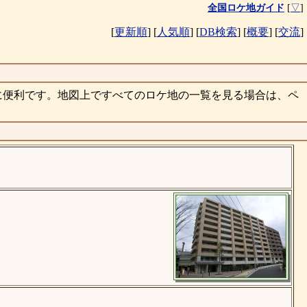
全国ロケ地ガイド
[
▽
]
[
更新順
]
[
人気順
]
[
DB検索
]
[
概要
]
[
交流
]
に便利です。地図上ですべてのロケ地の一覧を見る場合は、ペ