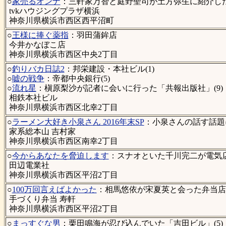
○
家売るオンナ
：三軒家万智と庭野聖司が土方弥生に紹介した家
tvkハウジングプラザ横浜
神奈川県横浜市西区西平沼町
○
王様に捧ぐ薬指
：羽田蒲鉾店
今井かなぼこ店
神奈川県横浜市西区中央2丁目
○
釣りバカ日誌2
：邦栄建設・本社ビル(1)
○
嘘の戦争
：帝都中央銀行(5)
○
流れ星
：槇原梨沙が記者に会いに行った「共報出版社」(9)
相鉄本社ビル
神奈川県横浜市西区北幸2丁目
○
ラーメン大好き小泉さん 2016年末SP
：小泉さんの話す話題
家系総本山 吉村家
神奈川県横浜市西区南幸2丁目
○
今からあなたを脅迫します
：スナオといた千川完二が電気店
田辺電業社
神奈川県横浜市西区平沼2丁目
○
100万回言えばよかった
：相馬悠依が宋夏英と会った弁当店(
手づくり弁当 寿軒
神奈川県横浜市西区平沼2丁目
○
まっすぐな男
：栗田鳴海が忍び込んでいた「吉田ビル」(5)