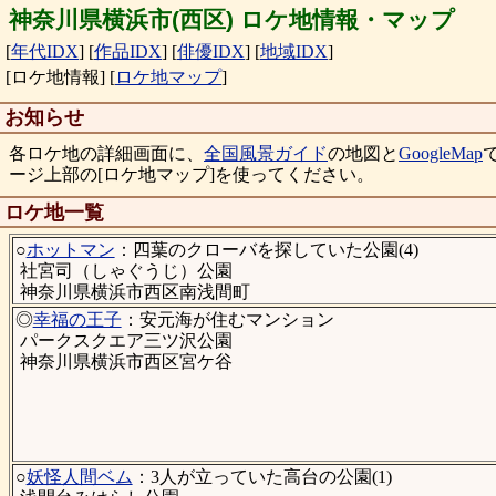
神奈川県横浜市(西区) ロケ地情報・マップ
[
年代IDX
]
[
作品IDX
]
[
俳優IDX
]
[
地域IDX
]
[ロケ地情報]
[
ロケ地マップ
]
お知らせ
各ロケ地の詳細画面に、
全国風景ガイド
の地図と
GoogleMap
ージ上部の[ロケ地マップ]を使ってください。
ロケ地一覧
○
ホットマン
：四葉のクローバを探していた公園(4)
社宮司（しゃぐうじ）公園
神奈川県横浜市西区南浅間町
◎
幸福の王子
：安元海が住むマンション
パークスクエア三ツ沢公園
神奈川県横浜市西区宮ケ谷
○
妖怪人間ベム
：3人が立っていた高台の公園(1)