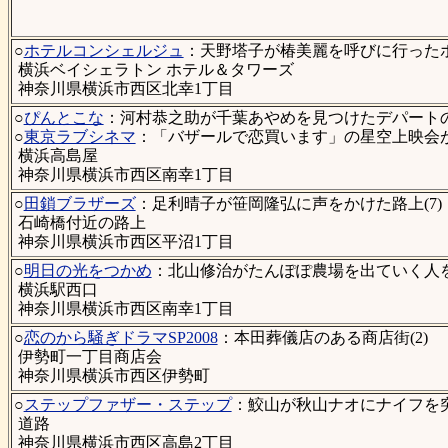
○
ホテルコンシェルジュ
：天野塔子が椿美麗を呼びに行ったホ
横浜ベイシェラトン ホテル＆タワーズ
神奈川県横浜市西区北幸1丁目
○
ぴんとこな
：河村恭之助が千葉あやめを見つけたデパートの屋
○
東京ラブシネマ
：「バザールで恋買います」の星空上映会が
横浜高島屋
神奈川県横浜市西区南幸1丁目
○
田鎖ブラザーズ
：足利晴子が笹岡隆弘に声をかけた路上(7)
石崎橋付近の路上
神奈川県横浜市西区平沼1丁目
○
明日の光をつかめ
：北山修治がたんぽぽ農場を出ていく人を
横浜駅西口
神奈川県横浜市西区南幸1丁目
○
恋のから騒ぎドラマSP2008
：本田葬儀店のある商店街(2)
伊勢町一丁目商店会
神奈川県横浜市西区伊勢町
○
ステップファザー・ステップ
：鮫山が秋山ナオにナイフを突
道路
神奈川県横浜市西区高島2丁目