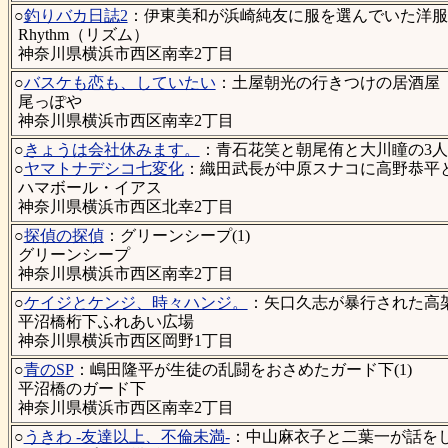
○
釣りバカ日誌2
：伊東美和が浜崎純友に服を選んでいた洋服店
Rhythm（リズム）
神奈川県横浜市西区南幸2丁目
○
バスケも恋も、していたい
：土屋朝光の行きつけの居酒屋
尾っぽや
神奈川県横浜市西区南幸2丁目
○
きょうは会社休みます。
：青石花笑と朝尾侑と大川瞳の3人
○
ヤマトナデシコ七変化
：織田武長が中原スナコに高野恭平と
ハマボール・イアス
神奈川県横浜市西区北幸2丁目
○
探偵の探偵
：グリーンシープ(1)
グリーンシープ
神奈川県横浜市西区南幸2丁目
○
ケイジとケンジ、時々ハンジ。
：矢口久志が暴行された高架下
平沼橋桁下ふれあい広場
神奈川県横浜市西区岡野1丁目
○
青のSP
：嶋田隆平が生徒の乱闘をおさめたガード下(1)
平沼橋のガード下
神奈川県横浜市西区南幸2丁目
○
うきわ -友達以上、不倫未満-
：中山麻衣子と二葉一が話をし