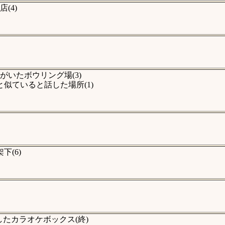
(4)
がいたボウリング場(3)
似ていると話した場所(1)
(6)
たカラオケボックス(終)