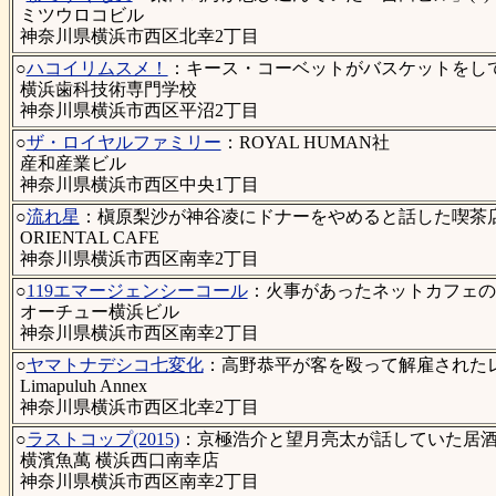
ミツウロコビル
神奈川県横浜市西区北幸2丁目
○
ハコイリムスメ！
：キース・コーベットがバスケットをして
横浜歯科技術専門学校
神奈川県横浜市西区平沼2丁目
○
ザ・ロイヤルファミリー
：ROYAL HUMAN社
産和産業ビル
神奈川県横浜市西区中央1丁目
○
流れ星
：槇原梨沙が神谷凌にドナーをやめると話した喫茶店(
ORIENTAL CAFE
神奈川県横浜市西区南幸2丁目
○
119エマージェンシーコール
：火事があったネットカフェの
オーチュー横浜ビル
神奈川県横浜市西区南幸2丁目
○
ヤマトナデシコ七変化
：高野恭平が客を殴って解雇されたレ
Limapuluh Annex
神奈川県横浜市西区北幸2丁目
○
ラストコップ(2015)
：京極浩介と望月亮太が話していた居酒屋
横濱魚萬 横浜西口南幸店
神奈川県横浜市西区南幸2丁目