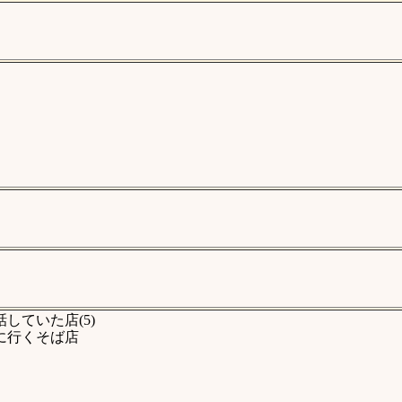
していた店(5)
に行くそば店