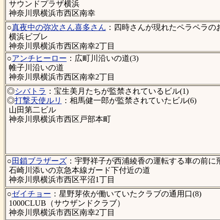
サウンドプラザ横浜
神奈川県横浜市西区南幸
○
真夜中の弥次さん喜多さん
：四時さんが現れたペラペラの
横浜ビブレ
神奈川県横浜市西区南幸2丁目
○
アンチヒーロー
：広町川沿いの道(3)
帷子川沿いの道
神奈川県横浜市西区南幸2丁目
◎
シバトラ
：宝生美月たちが監禁されているビル(1)
◎
打撃天使ルリ
：相馬健一郎が監禁されていたビル(6)
山田第二ビル
神奈川県横浜市西区戸部本町
○
田鎖ブラザーズ
：宇野祥子が西浦綾香の運転する車の前に飛
石崎川添いの京急本線ガード下付近の道
神奈川県横浜市西区平沼1丁目
○
ゼイチョー
：星野芽依が働いていたクラブの通用口(8)
1000CLUB（サウザンドクラブ）
神奈川県横浜市西区南幸2丁目