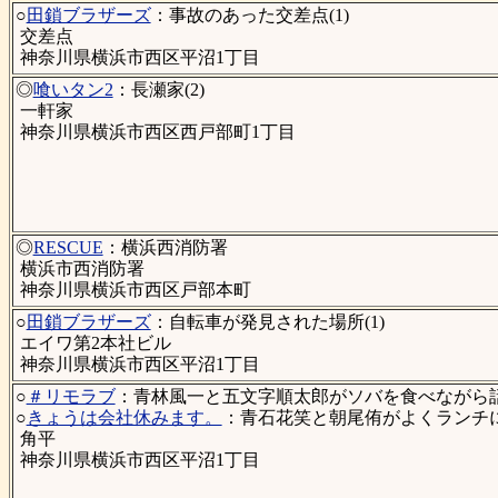
○
田鎖ブラザーズ
：事故のあった交差点(1)
交差点
神奈川県横浜市西区平沼1丁目
◎
喰いタン2
：長瀬家(2)
一軒家
神奈川県横浜市西区西戸部町1丁目
◎
RESCUE
：横浜西消防署
横浜市西消防署
神奈川県横浜市西区戸部本町
○
田鎖ブラザーズ
：自転車が発見された場所(1)
エイワ第2本社ビル
神奈川県横浜市西区平沼1丁目
○
＃リモラブ
：青林風一と五文字順太郎がソバを食べながら話
○
きょうは会社休みます。
：青石花笑と朝尾侑がよくランチ
角平
神奈川県横浜市西区平沼1丁目