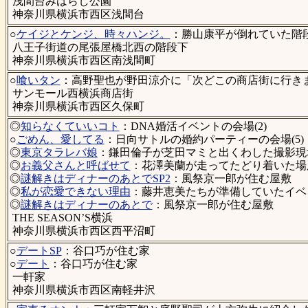
浅間台みはらし公園
神奈川県横浜市西区浅間台
○
ケイジとケンジ、時々ハンジ。
：勝山康平が倒れていた階段下
八王子街道の尾張屋橋北西の階段下
神奈川県横浜市西区南浅間町
○
喰いタン
：高野聖也が野田涼介に「次どこの商店街に行きま
サンモール西横浜商店街
神奈川県横浜市西区久保町
◎
知らなくていいコト
：DNA婚活イベントの会場(2)
○
ごめん、愛してる
：日向サトルの婚約パーティーの会場(5)
◎
東京タラレバ娘
：鎌田倫子が芝田マミと出くわした撮影現場
◎
お義父さんと呼ばせて
：花澤美蘭が走ってたどり着いた場所
◎
謎解きはディナーのあとでSP2
：風祭京一郎が住む屋敷
◎
私が恋愛できない理由
：藤井恵美たちが準備していたイベン
◎
謎解きはディナーのあとで
：風祭京一郎が住む屋敷
THE SEASON’S横浜
神奈川県横浜市西区西平沼町
○
デートSP
：谷口巧が住む家
○
デート
：谷口巧が住む家
一軒家
神奈川県横浜市西区南軽井沢