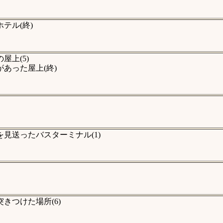
テル(終)
上(5)
あった屋上(終)
見送ったバスターミナル(1)
きつけた場所(6)