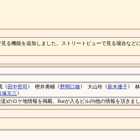
で見る機能を追加しました。ストリートビューで見る場合など
（
）
（
）
（
）
成
田中哲司
樫井勇輔
野間口徹
大山玲
新木優子
林
）
長塚京三
話・6/13放送)のロケ地情報を掲載、Barが入るビル(9)他の情報を頂きま