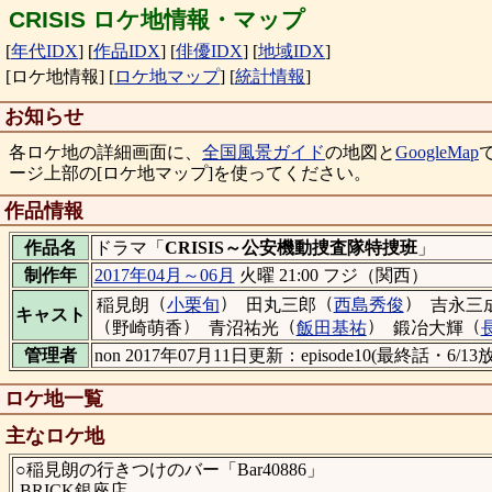
CRISIS ロケ地情報・マップ
[
年代IDX
]
[
作品IDX
]
[
俳優IDX
]
[
地域IDX
]
[ロケ地情報]
[
ロケ地マップ
]
[
統計情報
]
お知らせ
各ロケ地の詳細画面に、
全国風景ガイド
の地図と
GoogleMap
ージ上部の[ロケ地マップ]を使ってください。
作品情報
作品名
ドラマ「
CRISIS～公安機動捜査隊特捜班
」
制作年
2017年04月～06月
火曜 21:00 フジ（関西）
（
）
（
）
稲見朗
小栗旬
田丸三郎
西島秀俊
吉永三
キャスト
（
）
（
）
（
野崎萌香
青沼祐光
飯田基祐
鍛冶大輝
管理者
non 2017年07月11日更新：episode10(最終
ロケ地一覧
主なロケ地
○稲見朗の行きつけのバー「Bar40886」
BRICK銀座店