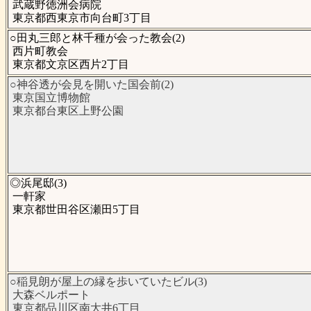
武蔵野徳洲会病院
東京都西東京市向台町3丁目
○田丸三郎と林千種が会った教会(2)
西片町教会
東京都文京区西片2丁目
○神谷透が会見を開いた国会前(2)
東京国立博物館
東京都台東区上野公園
◎浜尾邸(3)
一軒家
東京都世田谷区瀬田5丁目
○稲見朗が屋上の縁を歩いていたビル(3)
大森ベルポート
東京都品川区南大井6丁目