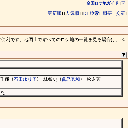
全国ロケ地ガイド
[
▽
]
[
更新順
]
[
人気順
]
[
DB検索
]
[
概要
]
[
交流
]
に便利です。地図上ですべてのロケ地の一覧を見る場合は、ペ
▼
（
）
（
）
千種
石田ゆり子
林智史
眞島秀和
松永芳
した