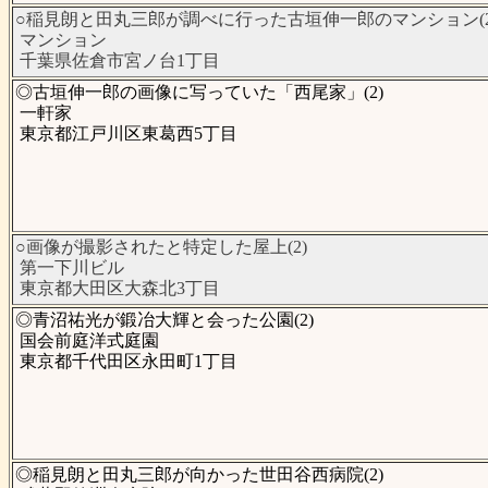
○稲見朗と田丸三郎が調べに行った古垣伸一郎のマンション(2
マンション
千葉県佐倉市宮ノ台1丁目
◎古垣伸一郎の画像に写っていた「西尾家」(2)
一軒家
東京都江戸川区東葛西5丁目
○画像が撮影されたと特定した屋上(2)
第一下川ビル
東京都大田区大森北3丁目
◎青沼祐光が鍛冶大輝と会った公園(2)
国会前庭洋式庭園
東京都千代田区永田町1丁目
◎稲見朗と田丸三郎が向かった世田谷西病院(2)