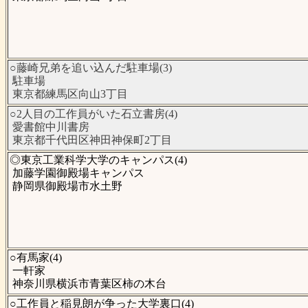
○藤崎兄弟を追い込んだ駐車場(3)
駐車場
東京都練馬区向山3丁目
○2人目の工作員がいた石立書房(4)
愛書館中川書房
東京都千代田区神田神保町2丁目
◎東京工業科学大学のキャンパス(4)
加藤学園御殿場キャンパス
静岡県御殿場市水土野
○有馬家(4)
一軒家
神奈川県横浜市青葉区柿の木台
○工作員と稲見朗が争った大学裏口(4)