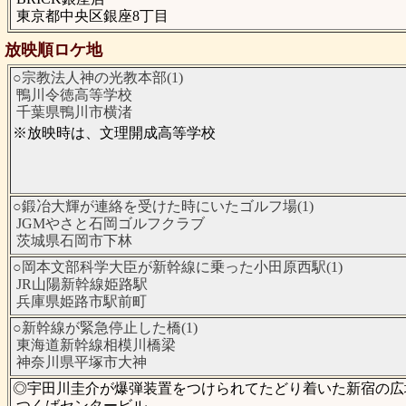
東京都中央区銀座8丁目
放映順ロケ地
○宗教法人神の光教本部(1)
鴨川令徳高等学校
千葉県鴨川市横渚
※放映時は、文理開成高等学校
○鍛冶大輝が連絡を受けた時にいたゴルフ場(1)
JGMやさと石岡ゴルフクラブ
茨城県石岡市下林
○岡本文部科学大臣が新幹線に乗った小田原西駅(1)
JR山陽新幹線姫路駅
兵庫県姫路市駅前町
○新幹線が緊急停止した橋(1)
東海道新幹線相模川橋梁
神奈川県平塚市大神
◎宇田川圭介が爆弾装置をつけられてたどり着いた新宿の広場
つくばセンタービル