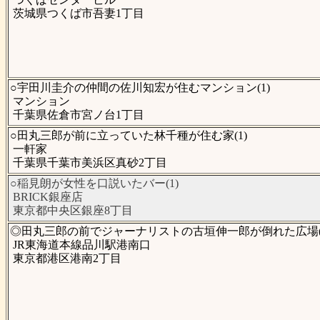
茨城県つくば市吾妻1丁目
○宇田川圭介の仲間の佐川知宏が住むマンション(1)
マンション
千葉県佐倉市宮ノ台1丁目
○田丸三郎が前に立っていた林千種が住む家(1)
一軒家
千葉県千葉市美浜区真砂2丁目
○稲見朗が女性を口説いたバー(1)
BRICK銀座店
東京都中央区銀座8丁目
◎田丸三郎の前でジャーナリストの古垣伸一郎が倒れた広場(
JR東海道本線品川駅港南口
東京都港区港南2丁目