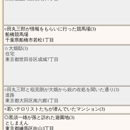
○田丸三郎が情報をもらいに行った競馬場(3)
船橋競馬場
千葉県船橋市若松1丁目
☆大畑邸(3)
住宅
東京都世田谷区成城7丁目
○田丸三郎と稲見朗が大畑から銃の在処を聞いた通り(3)
道路
東京都大田区南六郷1丁目
×若いテロリストたちが潜んでいたマンション(3)
◎黒須一雄が孫と訪れた遊園地(3)
としまえん
東京都練馬区向山3丁目