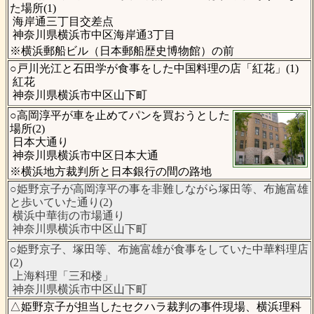
た場所(1)
海岸通三丁目交差点
神奈川県横浜市中区海岸通3丁目
※横浜郵船ビル（日本郵船歴史博物館）の前
○戸川光江と石田学が食事をした中国料理の店「紅花」(1)
紅花
神奈川県横浜市中区山下町
○高岡淳平が車を止めてパンを買おうとした
場所(2)
日本大通り
神奈川県横浜市中区日本大通
※横浜地方裁判所と日本銀行の間の路地
○姫野京子が高岡淳平の事を非難しながら塚田等、布施富雄
と歩いていた通り(2)
横浜中華街の市場通り
神奈川県横浜市中区山下町
○姫野京子、塚田等、布施富雄が食事をしていた中華料理店
(2)
上海料理「三和楼」
神奈川県横浜市中区山下町
△姫野京子が担当したセクハラ裁判の事件現場、横浜理科