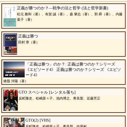
正義が勝つのか？―戦争の法と哲学 (法と哲学新書)
松元 雅和（著）、有賀 誠（著）、森 肇志（著）、郭 舜（著）、内藤
葉子（著）
正義は勝つ
田村 章（著）
「正義は勝つ」のか？: 正義は勝つのか？シリーズ
《エピソード4》 正義は勝つのか？シリーズ 《エピソ
ード4》
猪股 洋陽（著）
GTO スペシャル [レンタル落ち]
反町隆史、松嶋菜々子、池内博之、希良梨、近藤芳正
GTO(2) [VHS]
反町隆史、松嶋菜々子、希良梨、中尾彬