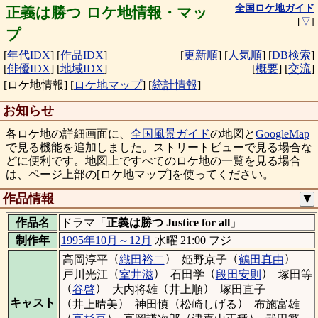
全国ロケ地ガイド
正義は勝つ ロケ地情報・マッ
[
▽
]
プ
[
年代IDX
]
[
作品IDX
]
[
更新順
]
[
人気順
]
[
DB検索
]
[
俳優IDX
]
[
地域IDX
]
[
概要
]
[
交流
]
[ロケ地情報]
[
ロケ地マップ
]
[
統計情報
]
お知らせ
各ロケ地の詳細画面に、
全国風景ガイド
の地図と
GoogleMap
で見る機能を追加しました。ストリートビューで見る場合な
どに便利です。地図上ですべてのロケ地の一覧を見る場合
は、ページ上部の[ロケ地マップ]を使ってください。
作品情報
▼
作品名
ドラマ「
正義は勝つ Justice for all
」
制作年
1995年10月～12月
水曜 21:00 フジ
（
）
（
）
高岡淳平
織田裕二
姫野京子
鶴田真由
（
）
（
）
戸川光江
室井滋
石田学
段田安則
塚田等
（
）
（
）
谷啓
大内将雄
井上順
塚田直子
（
）
（
）
キャスト
井上晴美
神田慎
松崎しげる
布施富雄
（
）
（
）