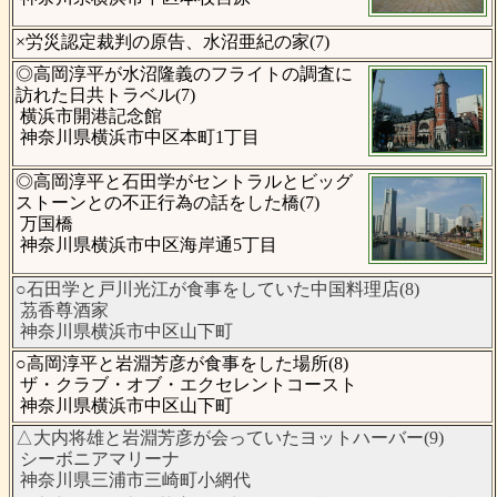
×労災認定裁判の原告、水沼亜紀の家(7)
◎高岡淳平が水沼隆義のフライトの調査に
訪れた日共トラベル(7)
横浜市開港記念館
神奈川県横浜市中区本町1丁目
◎高岡淳平と石田学がセントラルとビッグ
ストーンとの不正行為の話をした橋(7)
万国橋
神奈川県横浜市中区海岸通5丁目
○石田学と戸川光江が食事をしていた中国料理店(8)
茘香尊酒家
神奈川県横浜市中区山下町
○高岡淳平と岩淵芳彦が食事をした場所(8)
ザ・クラブ・オブ・エクセレントコースト
神奈川県横浜市中区山下町
△大内将雄と岩淵芳彦が会っていたヨットハーバー(9)
シーボニアマリーナ
神奈川県三浦市三崎町小網代