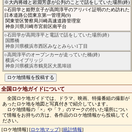
※大内将雄と岩淵芳彦が公判のことで話をしていた場所(終)
○石田学と姫野京子が高岡淳平のアリバイ証明のため訪れた
日本道路公団東京第一管理局(9)
関東管区警察局川崎高速道路管理室
神奈川県川崎市宮前区南平台
○石田学が高岡淳平と電話で話をしていた場所(終)
国際橋
神奈川県横浜市西区みなとみらい1丁目
○高岡淳平のオープンカーが走っていた橋(終)
横浜ベイブリッジ
神奈川県横浜市鶴見区大黒埠頭
全国ロケ地ガイドについて
全国ロケ地ガイドでは、ドラマ、映画、特撮番組の撮影が
あったロケ地を地図と写真付きで紹介しています。
ロケ地情報の「×」や「？」のマークの付いた場所につい
て情報をお持ちの方は、各作品のロケ地情報から投稿してく
ださい。
[ロケ地情報]
[
ロケ地マップ
]
[
統計情報
]