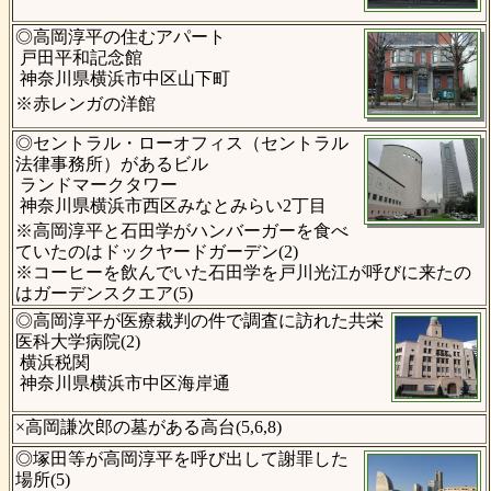
◎高岡淳平の住むアパート
戸田平和記念館
神奈川県横浜市中区山下町
※赤レンガの洋館
◎セントラル・ローオフィス（セントラル
法律事務所）があるビル
ランドマークタワー
神奈川県横浜市西区みなとみらい2丁目
※高岡淳平と石田学がハンバーガーを食べ
ていたのはドックヤードガーデン(2)
※コーヒーを飲んでいた石田学を戸川光江が呼びに来たの
はガーデンスクエア(5)
◎高岡淳平が医療裁判の件で調査に訪れた共栄
医科大学病院(2)
横浜税関
神奈川県横浜市中区海岸通
×高岡謙次郎の墓がある高台(5,6,8)
◎塚田等が高岡淳平を呼び出して謝罪した
場所(5)