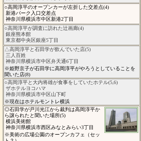
○高岡淳平のオープンカーが左折した交差点(4)
新港パーク入口交差点
神奈川県横浜市中区新港2丁目
○高岡淳平が調査に訪れた辻画廊(4)
銀座熊本館
東京都中央区銀座5丁目
△高岡淳平と石田学が飲んでいた店(5)
三人百姓
神奈川県横浜市中区弁天通6丁目
※姫野京子が石田学に高岡淳平がやろうとしていることを
聞いた店(8)
○高岡淳平と大内将雄が食事をしていたホテル(5,6)
ザホテルヨコハマ
神奈川県横浜市中区山下町
※現在はホテルモントレ横浜
◎石田学が戸川光江から裁判は高岡淳平か
ら譲られたと聞いた場所(5)
横浜美術館
神奈川県横浜市西区みなとみらい3丁目
※美術の広場公園のオープンカフェ（セッ
ト？）