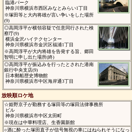
臨港パーク
神奈川県横浜市西区みなとみらい1丁目
※塚田等と大内将雄が言い争いをした場所
(9)
◎高岡淳平が横領容疑で任意同行された検
察庁(9)
横浜金沢ハイテクセンター
神奈川県横浜市金沢区福浦1丁目
※高岡淳平が大内将雄を告発する旨、郷田
智明に申し出た場所(終)
◎高岡淳平が振込みを行ったとされた港南
銀行中央支店(9)
日本郵船歴史博物館
神奈川県横浜市中区海岸通3丁目
放映順ロケ地
☆姫野京子が勤務する塚田等の塚田法律事務所
ビル
神奈川県横浜市中区太田町
※現在は中華料理店、生香園新館
○酒に酔った塚田直子が信号無視の車にはねられそうになっ