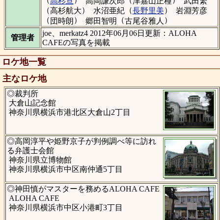
高杉亘
高岡謙次郎
津嘉山正種
武田繁
（
）
（
）
高杉航大
水沼亜紀
長野里美
岩淵芳彦
（
）
（
）
団時朗
郷田智明
古尾谷雅人
joe、merkatz4 2012年06月06日更新：ALOHA
管理者
CAFEの写真を掲載
ロケ地一覧
主なロケ地
◎裁判所
大倉山記念館
神奈川県横浜市港北区大倉山2丁目
◎高岡淳平や姫野京子が判例調べ等に訪れ
る弁護士会館
神奈川県立博物館
神奈川県横浜市中区南仲通5丁目
◎神田慎がマスターを務めるALOHA CAFE
ALOHA CAFE
神奈川県横浜市中区小港町3丁目