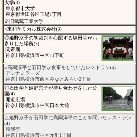
大学(3)
東京都市大学
東京都世田谷区玉堤1丁目
※旧武蔵工業大学
×東和ケミカル株式会社(3)
◎姫野京子の初裁判を心配する塚田等がお
参りした場所(3)
関帝廟
神奈川県横浜市中区山下町
○高岡淳平と石田学が食事をしていたレストラン(4)
アンナミラーズ
神奈川県横浜市西区みなとみらい2丁目
◎石田学と姫野京子が待ち合わせをした公
園(4)
開港広場
神奈川県横浜市中区日本大通
△姫野京子が石田学に高岡淳平のことを聞いたレストラン
(4)
風我亭
神奈川県横浜市中区元町1丁目