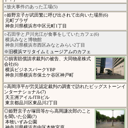
×放火事件のあった工場(5)
○姫野京子が武田繁に呼び出されて出向いた場所(6)
元町プラザ
神奈川県横浜市中区元町1丁目
○石田学と戸川光江が食事をしていたカフェ(6)
横浜みなと博物館
神奈川県横浜市西区みなとみらい2丁目
※旧横浜マリタイムミュージアムのカフェ
◎損害賠償請求裁判の被告、大同物産株式
会社(6)
横浜ビジネスパークYBP
神奈川県横浜市保土ケ谷区神戸町
○高岡淳平が労災認定裁判の調査で訪れたビッグストーンイ
ンターナショナル(7)
天王洲アイルJTBビル
東京都品川区東品川2丁目
◎姫野京子が塚田等から高岡謙次郎のこと
を聞いた公園(7)
本牧いずみ公園
神奈川県横浜市中区本牧宮原