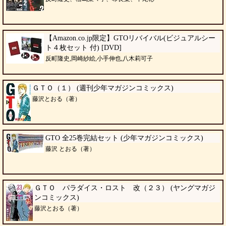
【Amazon.co.jp限定】GTOリバイバル(ビジュアルシー
ト４枚セット 付) [DVD]
反町隆史,岡崎紗絵,小手伸也,八木莉可子
ＧＴＯ（１） (週刊少年マガジンコミックス)
藤沢とおる（著）
GTO 全25巻完結セット (少年マガジンコミックス)
藤沢 とおる（著）
ＧＴＯ パラダイス・ロスト 改（２３） (ヤングマガジ
ンコミックス)
藤沢とおる（著）