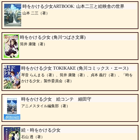
時をかける少女ARTBOOK: 山本二三と絵映舎の世界
山本 二三（著）
時をかける少女 (角川つばさ文庫)
筒井 康隆（著）
時をかける少女 TOKIKAKE (角川コミックス・エース)
琴音 らんまる（著）、筒井 康隆（著）、貞本 義行（著）、「時を
かける少女」製作委員会（著）
時をかける少女 絵コンテ 細田守
アニメスタイル編集部（著）
続・時をかける少女
石山 透（著）