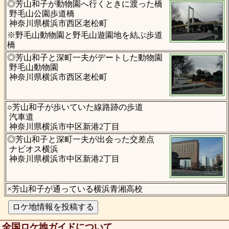
◎芳山和子が動物園へ行くときに渡った橋
野毛山公園歩道橋
神奈川県横浜市西区老松町
※野毛山動物園と野毛山遊園地を結ぶ歩道
橋
◎芳山和子と深町一夫がデートした動物園
野毛山動物園
神奈川県横浜市西区老松町
○芳山和子が歩いていた線路跡の歩道
汽車道
神奈川県横浜市中区新港2丁目
◎芳山和子と深町一夫が出会った交差点
ナビオス横浜
神奈川県横浜市中区新港2丁目
×芳山和子が通っている横浜青湘高校
全国ロケ地ガイドについて