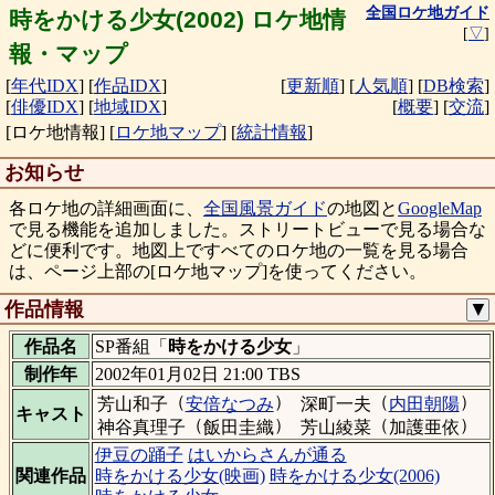
全国ロケ地ガイド
時をかける少女(2002) ロケ地情
[
▽
]
報・マップ
[
年代IDX
]
[
作品IDX
]
[
更新順
]
[
人気順
]
[
DB検索
]
[
俳優IDX
]
[
地域IDX
]
[
概要
]
[
交流
]
[ロケ地情報]
[
ロケ地マップ
]
[
統計情報
]
お知らせ
各ロケ地の詳細画面に、
全国風景ガイド
の地図と
GoogleMap
で見る機能を追加しました。ストリートビューで見る場合な
どに便利です。地図上ですべてのロケ地の一覧を見る場合
は、ページ上部の[ロケ地マップ]を使ってください。
作品情報
▼
作品名
SP番組「
時をかける少女
」
制作年
2002年01月02日 21:00 TBS
（
）
（
）
芳山和子
安倍なつみ
深町一夫
内田朝陽
キャスト
（
）
（
）
神谷真理子
飯田圭織
芳山綾菜
加護亜依
伊豆の踊子
はいからさんが通る
関連作品
時をかける少女(映画)
時をかける少女(2006)