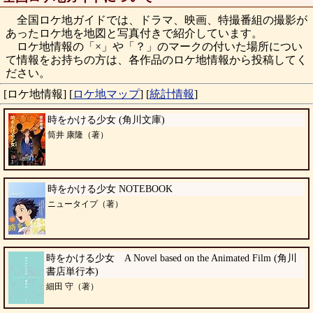
全国ロケ地ガイドでは、ドラマ、映画、特撮番組の撮影が
あったロケ地を地図と写真付きで紹介しています。
ロケ地情報の「×」や「？」のマークの付いた場所につい
て情報をお持ちの方は、各作品のロケ地情報から投稿してく
ださい。
[ロケ地情報]
[
ロケ地マップ
]
[
統計情報
]
時をかける少女 (角川文庫)
筒井 康隆（著）
時をかける少女 NOTEBOOK
ニュータイプ（著）
時をかける少女 A Novel based on the Animated Film (角川
書店単行本)
細田 守（著）