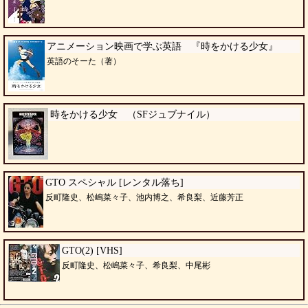
アニメーション映画で学ぶ英語 『時をかける少女』
英語のそーた（著）
時をかける少女 （SFジュブナイル）
GTO スペシャル [レンタル落ち]
反町隆史、松嶋菜々子、池内博之、希良梨、近藤芳正
GTO(2) [VHS]
反町隆史、松嶋菜々子、希良梨、中尾彬