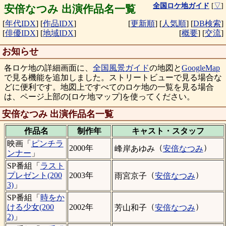
全国ロケ地ガイド
[
▽
]
安倍なつみ 出演作品名一覧
[
年代IDX
]
[
作品IDX
]
[
更新順
]
[
人気順
]
[
DB検索
]
[
俳優IDX
]
[
地域IDX
]
[
概要
]
[
交流
]
お知らせ
各ロケ地の詳細画面に、
全国風景ガイド
の地図と
GoogleMap
で見る機能を追加しました。ストリートビューで見る場合な
どに便利です。地図上ですべてのロケ地の一覧を見る場合
は、ページ上部の[ロケ地マップ]を使ってください。
安倍なつみ 出演作品名一覧
作品名
制作年
キャスト・
スタッフ
映画「
ピンチラ
（
）
2000年
峰岸あゆみ
安倍なつみ
ンナー
」
SP番組「
ラスト
（
）
プレゼント(200
2003年
雨宮京子
安倍なつみ
3)
」
SP番組「
時をか
（
）
ける少女(200
2002年
芳山和子
安倍なつみ
2)
」