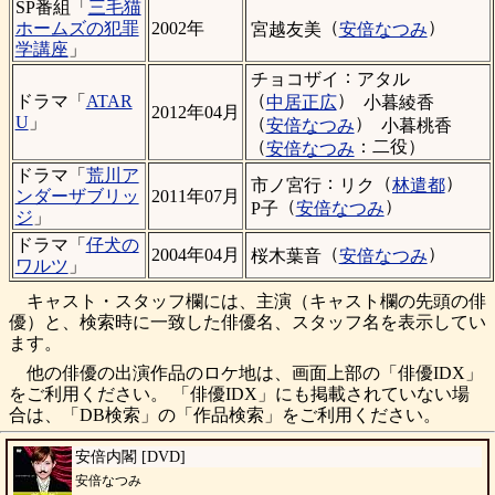
SP番組「
三毛猫
（
）
ホームズの犯罪
2002年
宮越友美
安倍なつみ
学講座
」
：
チョコザイ
アタル
（
）
ドラマ「
ATAR
中居正広
小暮綾香
2012年04月
U
」
（
）
安倍なつみ
小暮桃香
（
：二役）
安倍なつみ
ドラマ「
荒川ア
：
（
）
市ノ宮行
リク
林遣都
ンダーザブリッ
2011年07月
（
）
P子
安倍なつみ
ジ
」
ドラマ「
仔犬の
（
）
2004年04月
桜木葉音
安倍なつみ
ワルツ
」
キャスト・スタッフ欄には、主演（キャスト欄の先頭の俳
優）と、検索時に一致した俳優名、スタッフ名を表示してい
ます。
他の俳優の出演作品のロケ地は、画面上部の「俳優IDX」
をご利用ください。 「俳優IDX」にも掲載されていない場
合は、「DB検索」の「作品検索」をご利用ください。
安倍内閣 [DVD]
安倍なつみ