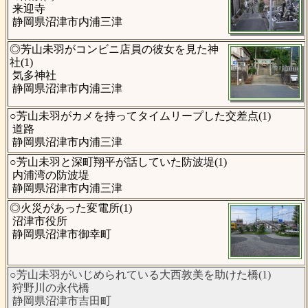
来迎寺
静岡県沼津市内浦三津
◎芳山未羽がコンビニ店員の彼女を見た神
社(1)
気多神社
静岡県沼津市内浦三津
○芳山未羽がカメを持ってタイムリープした交差点(1)
道路
静岡県沼津市内浦三津
○芳山未羽と深町翔平が話していた防波堤(1)
内浦湾の防波堤
静岡県沼津市内浦三津
◎火災があった変電所(1)
沼津市役所
静岡県沼津市御幸町
○芳山未羽がいじめられている大西敦美を助けた橋(1)
狩野川の永代橋
静岡県沼津市吉田町