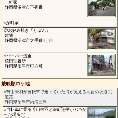
一軒家
静岡県沼津市下香貫
×深町家
◎お好み焼き「りぼん」
建物
静岡県沼津市大手町4丁目
○バーバー浅倉
植田理容所
静岡県沼津市町方町
放映順ロケ地
○芳山未羽が自転車で走っていた海が見える高台の坂道(1)
道路
静岡県沼津市内浦三津
○自転車に乗る芳山未羽と深町翔平がぶつか
った場所(1)