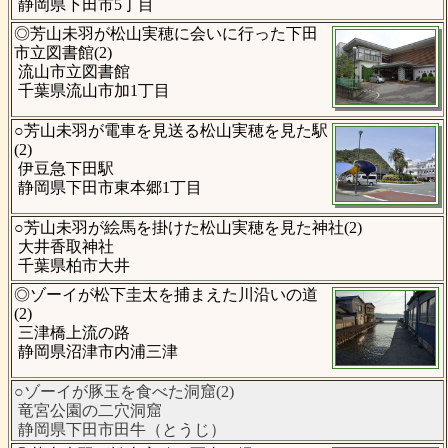
静岡県下田市5丁目
◎芳山未羽が松山実穂に会いに行った下田
市立図書館(2)
流山市立図書館
千葉県流山市加1丁目
○芳山未羽が電車を見送る松山実穂を見た駅
(2)
伊豆急下田駅
静岡県下田市東本郷1丁目
○芳山未羽が絵馬を掛けた松山実穂を見た神社(2)
大井香取神社
千葉県柏市大井
◎ゾーイが松下圭太を捕まえた川沿いの道
(2)
三津橋上流の路
静岡県沼津市内浦三津
○ゾーイが豚玉を食べた洞窟(2)
竜宮公園の二穴洞窟
静岡県下田市田牛（とうじ）