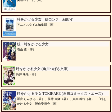
時をかける少女 絵コンテ 細田守
アニメスタイル編集部（著）
続・時をかける少女
石山 透（著）
時をかける少女 (角川つばさ文庫)
筒井 康隆（著）
時をかける少女 TOKIKAKE (角川コミックス・エース)
琴音 らんまる（著）、筒井 康隆（著）、貞本 義行（著）、「時を
かける少女」製作委員会（著）