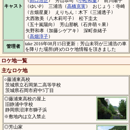
田口浩正
芳山恭司
小松和重
前川陽子
（
）
（
）
：
キャスト
ゆいP
三浦浩
高橋克実
おじょう
寺崎
（
）
：
（
）
古畑星夏
えりちん
木下
三浦透子
（
）
大西敦美
八木莉可子
松下圭太
（
）
（
）
五十嵐陽向
芳山那帆
石井萌々果
（
）
矢野和孝
加藤シゲアキ
深町奈緒子
（
）
高畑淳子
take 2016年08月15日更新：芳山未羽が三浦浩の車
管理者
を降りた場所(終)のロケ地情報を頂きました
ロケ地一覧
主なロケ地
○藤浦東高校
茨城県立石岡第二高等学校
茨城県石岡市府中5丁目
◎藤浦東高校の屋上
旧静浦中学校
静岡県沼津市獅子浜
※敷地内は立入禁止
◎芳山家