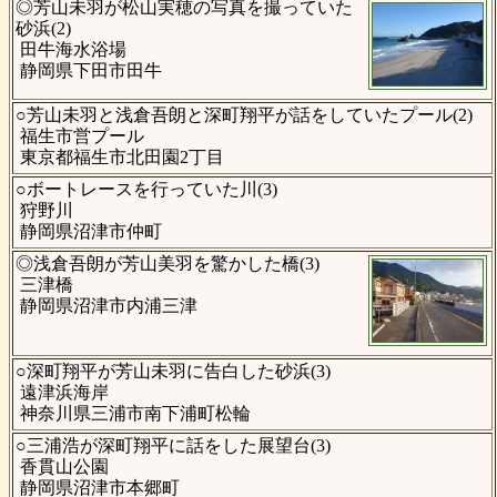
◎芳山未羽が松山実穂の写真を撮っていた
砂浜(2)
田牛海水浴場
静岡県下田市田牛
○芳山未羽と浅倉吾朗と深町翔平が話をしていたプール(2)
福生市営プール
東京都福生市北田園2丁目
○ボートレースを行っていた川(3)
狩野川
静岡県沼津市仲町
◎浅倉吾朗が芳山美羽を驚かした橋(3)
三津橋
静岡県沼津市内浦三津
○深町翔平が芳山未羽に告白した砂浜(3)
遠津浜海岸
神奈川県三浦市南下浦町松輪
○三浦浩が深町翔平に話をした展望台(3)
香貫山公園
静岡県沼津市本郷町