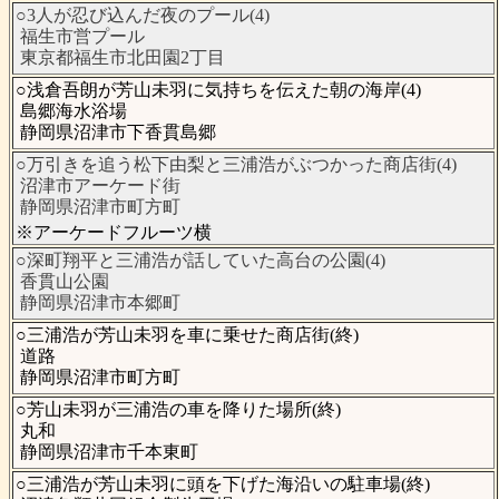
○3人が忍び込んだ夜のプール(4)
福生市営プール
東京都福生市北田園2丁目
○浅倉吾朗が芳山未羽に気持ちを伝えた朝の海岸(4)
島郷海水浴場
静岡県沼津市下香貫島郷
○万引きを追う松下由梨と三浦浩がぶつかった商店街(4)
沼津市アーケード街
静岡県沼津市町方町
※アーケードフルーツ横
○深町翔平と三浦浩が話していた高台の公園(4)
香貫山公園
静岡県沼津市本郷町
○三浦浩が芳山未羽を車に乗せた商店街(終)
道路
静岡県沼津市町方町
○芳山未羽が三浦浩の車を降りた場所(終)
丸和
静岡県沼津市千本東町
○三浦浩が芳山未羽に頭を下げた海沿いの駐車場(終)