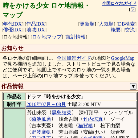
全国ロケ地ガイド
時をかける少女 ロケ地情報・
[
▽
]
マップ
[
年代IDX
]
[
作品IDX
]
[
更新順
]
[
人気順
]
[
DB検索
]
[
俳優IDX
]
[
地域IDX
]
[
概要
]
[
交流
]
[ロケ地情報]
[
ロケ地マップ
]
[
統計情報
]
お知らせ
各ロケ地の詳細画面に、
全国風景ガイド
の地図と
GoogleMap
で見る機能を追加しました。ストリートビューで見る場合な
どに便利です。地図上ですべてのロケ地の一覧を見る場合
は、ページ上部の[ロケ地マップ]を使ってください。
作品情報
▼
作品名
ドラマ「
時をかける少女
」
制作年
2016年07月～08月
土曜 21:00 NTV
（
）
：
芳山未羽
黒島結菜
深町翔平
ケン・ソゴル
（
）
（
）
菊池風磨
浅倉吾朗
竹内涼真
ゾーイ
（
）
（
）
吉本実憂
浅倉唯
猫背椿
松下由梨
（
）
（
）
野波麻帆
芳山香織
安蘭けい
浅倉努
（
）
（
）