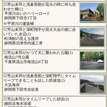
◎芳山未羽と浅倉吾朗が花火の時に待ち合
わせた橋(1)
平滑川沿いのペリーロード
静岡県下田市3丁目
※平滑川の逢坂橋
◎芳山未羽と深町翔平が花火大会の後に歩
いていた水辺(1)
松濤館の見える護岸
静岡県沼津市内浦三津
◎芳山未羽がかつて犬に襲われた公園(1)
南流山7号公園
千葉県流山市南流山6丁目
◎芳山未羽が浅倉吾朗と深町翔平にタイム
リープできることを話した防波堤(2)
大浜海岸
静岡県下田市吉佐美
◎芳山未羽がタイムリープした砂浜(2)
鍋田浜海水浴場