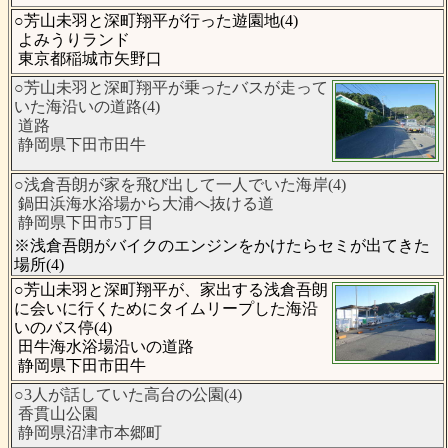
○芳山未羽と深町翔平が行った遊園地(4)
よみうりランド
東京都稲城市矢野口
○芳山未羽と深町翔平が乗ったバスが走って
いた海沿いの道路(4)
道路
静岡県下田市田牛
○浅倉吾朗が家を飛び出して一人でいた海岸(4)
鍋田浜海水浴場から大浦へ抜ける道
静岡県下田市5丁目
※浅倉吾朗がバイクのエンジンをかけたらセミが出てきた
場所(4)
○芳山未羽と深町翔平が、家出する浅倉吾朗
に会いに行くためにタイムリープした海沿
いのバス停(4)
田牛海水浴場沿いの道路
静岡県下田市田牛
○3人が話していた高台の公園(4)
香貫山公園
静岡県沼津市本郷町