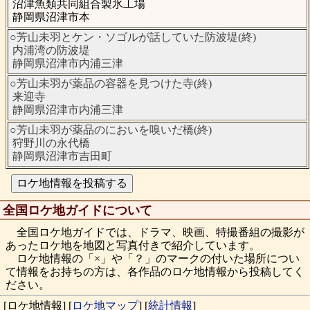
沼津魚類共同組合製氷工場
静岡県沼津市本
○芳山未羽とケン・ソゴルが話していた防波堤(終)
内浦湾の防波堤
静岡県沼津市内浦三津
○芳山未羽が薬品の容器を見つけた寺(終)
来迎寺
静岡県沼津市内浦三津
○芳山未羽が薬品のにおいを嗅いだ橋(終)
狩野川の永代橋
静岡県沼津市吉田町
全国ロケ地ガイドについて
全国ロケ地ガイドでは、ドラマ、映画、特撮番組の撮影が
あったロケ地を地図と写真付きで紹介しています。
ロケ地情報の「×」や「？」のマークの付いた場所につい
て情報をお持ちの方は、各作品のロケ地情報から投稿してく
ださい。
[ロケ地情報]
[
ロケ地マップ
]
[
統計情報
]