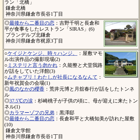
ラン「北橋」
鎌倉北橋
神奈川県鎌倉市長谷1丁目
◎
最後から二番目の恋
：吉野千明と長倉和
平が食事をしたレストラン「SIRAS」(6)
プランデルブ北鎌倉
神奈川県鎌倉市梶原3丁目
○
ケイジとケンジ、時々ハンジ。
：屋敷マモ
ル出演作品の撮影現場(2)
○
ミステリと言う勿かれ
：久能整と犬堂我路
が話をしていた洋館(3)
○
ムチャブリ！わたしが社長になるなんて
：
新年祝賀会の会場(1)
◎
風のなかの櫻香
：荒井元博と月舘春行が話をしたトンネ
ル
◎
37.5℃の涙
：杉崎桃子が子供の頃に、母が迎えに来たトン
ネル(1)
◎
カラマーゾフの兄弟
：黒澤邸
◎
最後から二番目の恋
：長倉和平と大橋知美が訪れた屋敷
(10)
鎌倉文学館
神奈川県鎌倉市長谷1丁目