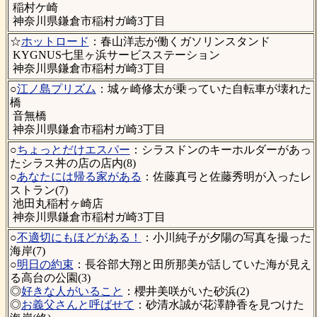
稲村ケ崎
神奈川県鎌倉市稲村ガ崎3丁目
☆
ホットロード
：春山洋志が働くガソリンスタンド
KYGNUS七里ヶ浜サービスステーション
神奈川県鎌倉市稲村ガ崎3丁目
○
江ノ島プリズム
：城ヶ崎修太が乗っていた自転車が壊れた
橋
音無橋
神奈川県鎌倉市稲村ガ崎3丁目
○
ちょっとだけエスパー
：シラスドンのキーホルダーがあっ
たシラス丼の店の店内(8)
○
あなたには帰る家がある
：佐藤真弓と佐藤秀明が入ったレ
ストラン(7)
池田丸稲村ヶ崎店
神奈川県鎌倉市稲村ガ崎3丁目
○
不適切にもほどがある！
：小川純子が夕陽の写真を撮った
海岸(7)
○
明日の約束
：長谷部大翔と田所那美が話していた海が見え
る高台の公園(3)
◎
好きな人がいること
：櫻井美咲がいた砂浜(2)
◎
お義父さんと呼ばせて
：砂清水誠が花澤静香を見つけた