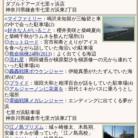
ダブルドアーズ七里ヶ浜店
神奈川県鎌倉市七里ガ浜東2丁目
○
マイファミリー
：鳴沢未知留が三輪碧と車
の中で会った駐車場(2)
○
好きな人がいること
：櫻井美咲と柴崎夏向
と柴崎千秋がラムネを飲んだ場所(3)
◎
ホットロード
：宮市和希とえりがアイス
を食べながら話していた海沿いの駐車場
◎
救命病棟24時(2013)
：よく出てくる海辺
◎
流れ星
：岡田健吾が槇原梨沙を槇原修一の元から連れて
いった駐車場(4)
◎
轟轟戦隊ボウケンジャー
：伊能真墨がたたずんでいた海
岸(47,48)
◎
プライド
：堀田大和と相澤百合が話をしていた駐車場(4)
◎
アルジャーノンに花束を
：田代ミキがバスに乗ろうとし
た場所
◎
電磁戦隊メガレンジャー
：エンディングに出てくる夢が
浜
七里ガ浜駐車場
神奈川県鎌倉市七里ガ浜東2丁目
◎
江ノ島プリズム
：城ヶ崎修太、木島朔、
安藤ミチルが通っていた「江ノ島高校」