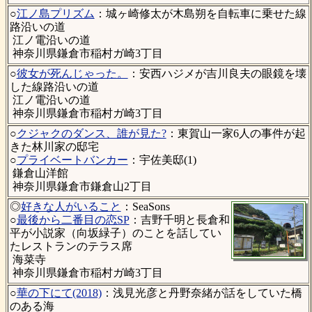
○
江ノ島プリズム
：城ヶ崎修太が木島朔を自転車に乗せた線
路沿いの道
江ノ電沿いの道
神奈川県鎌倉市稲村ガ崎3丁目
○
彼女が死んじゃった。
：安西ハジメが吉川良夫の眼鏡を壊
した線路沿いの道
江ノ電沿いの道
神奈川県鎌倉市稲村ガ崎3丁目
○
クジャクのダンス、誰が見た?
：東賀山一家6人の事件が起
きた林川家の邸宅
○
プライベートバンカー
：宇佐美邸(1)
鎌倉山洋館
神奈川県鎌倉市鎌倉山2丁目
◎
好きな人がいること
：SeaSons
○
最後から二番目の恋SP
：吉野千明と長倉和
平が小説家（向坂緑子）のことを話してい
たレストランのテラス席
海菜寺
神奈川県鎌倉市稲村ガ崎3丁目
○
華の下にて(2018)
：浅見光彦と丹野奈緒が話をしていた橋
のある海