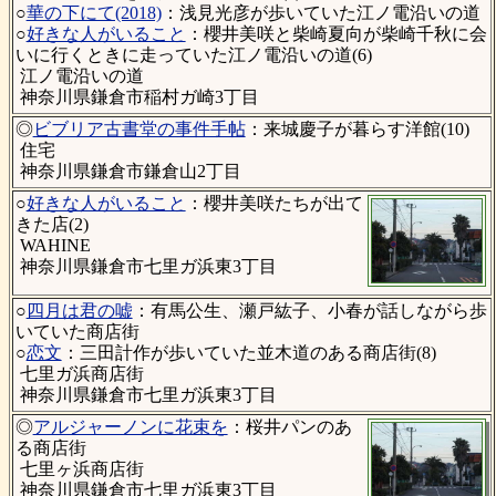
○
華の下にて(2018)
：浅見光彦が歩いていた江ノ電沿いの道
○
好きな人がいること
：櫻井美咲と柴崎夏向が柴崎千秋に会
いに行くときに走っていた江ノ電沿いの道(6)
江ノ電沿いの道
神奈川県鎌倉市稲村ガ崎3丁目
◎
ビブリア古書堂の事件手帖
：来城慶子が暮らす洋館(10)
住宅
神奈川県鎌倉市鎌倉山2丁目
○
好きな人がいること
：櫻井美咲たちが出て
きた店(2)
WAHINE
神奈川県鎌倉市七里ガ浜東3丁目
○
四月は君の嘘
：有馬公生、瀬戸紘子、小春が話しながら歩
いていた商店街
○
恋文
：三田計作が歩いていた並木道のある商店街(8)
七里ガ浜商店街
神奈川県鎌倉市七里ガ浜東3丁目
◎
アルジャーノンに花束を
：桜井パンのあ
る商店街
七里ヶ浜商店街
神奈川県鎌倉市七里ガ浜東3丁目