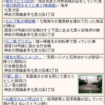
○
華の下にて(2018)
：浅見光彦と丹野奈緒が話をしていた海
○
僕の初恋をキミに捧ぐ(映画版)
：海岸
七里ガ浜
神奈川県鎌倉市七里ガ浜1丁目
○
なんで私が神説教
：七海海斗が麗美静を連れて行った海辺
の橋(4)
国道134号線の行合橋のすぐ下流にある七里ヶ浜海岸の橋
神奈川県鎌倉市七里ガ浜2丁目
○
江ノ島プリズム
：城ヶ崎修太が自転車で渡っていた橋
国道134号線に架かる行合橋
神奈川県鎌倉市七里ガ浜2丁目
○
彼女が死んじゃった。
：安西ハジメと石井ゆかりが砂浜へ
降りた階段(1)
行合橋交差点
神奈川県鎌倉市七里ガ浜東2丁目
◎
愛し君へ
：安曇俊介が目を閉じて渡ろう
とした踏切(7)
江ノ電の踏切
神奈川県鎌倉市七里ガ浜1丁目
○
お義父さんと呼ばせて
：花澤静香と花澤美蘭が話していた
海が見えるレストラン(終)