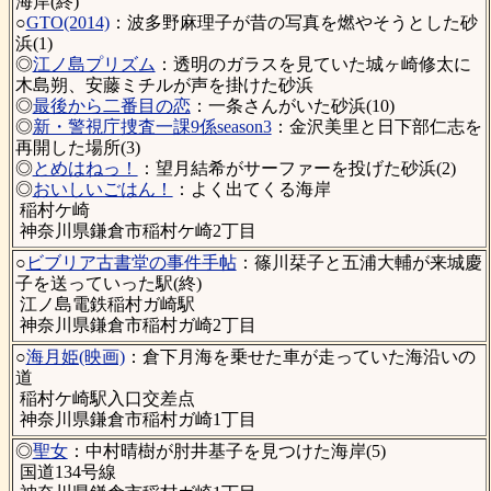
海岸(終)
○
GTO(2014)
：波多野麻理子が昔の写真を燃やそうとした砂
浜(1)
◎
江ノ島プリズム
：透明のガラスを見ていた城ヶ崎修太に
木島朔、安藤ミチルが声を掛けた砂浜
◎
最後から二番目の恋
：一条さんがいた砂浜(10)
◎
新・警視庁捜査一課9係season3
：金沢美里と日下部仁志を
再開した場所(3)
◎
とめはねっ！
：望月結希がサーファーを投げた砂浜(2)
◎
おいしいごはん！
：よく出てくる海岸
稲村ケ崎
神奈川県鎌倉市稲村ケ崎2丁目
○
ビブリア古書堂の事件手帖
：篠川栞子と五浦大輔が来城慶
子を送っていった駅(終)
江ノ島電鉄稲村ガ崎駅
神奈川県鎌倉市稲村ガ崎2丁目
○
海月姫(映画)
：倉下月海を乗せた車が走っていた海沿いの
道
稲村ケ崎駅入口交差点
神奈川県鎌倉市稲村ガ崎1丁目
◎
聖女
：中村晴樹が肘井基子を見つけた海岸(5)
国道134号線