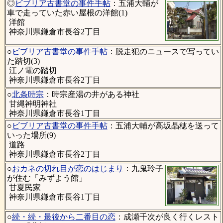
◎
ビブリア古書堂の事件手帖
：五浦大輔が
車で走っていた赤い屋根の洋館(1)
洋館
神奈川県鎌倉市長谷2丁目
○
ビブリア古書堂の事件手帖
：脱走犯のニュースで写ってい
た踏切(3)
江ノ電の踏切
神奈川県鎌倉市長谷2丁目
○
北条時宗
：時宗産湯の井がある神社
甘縄神明神社
神奈川県鎌倉市長谷1丁目
○
ビブリア古書堂の事件手帖
：五浦大輔が高坂晶穂を送って
いった場所(9)
道路
神奈川県鎌倉市長谷2丁目
○
おカネの切れ目が恋のはじまり
：九鬼玲子
が住む「みずよう館」
甘夏民家
神奈川県鎌倉市長谷1丁目
○
続・続・最後から二番目の恋
：成瀬千次が良く行くレスト