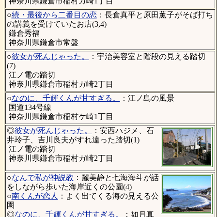
神奈川県鎌倉市稲村ガ崎1丁目
○
続・最後から二番目の恋
：長倉真平と原田薫子がそば打ち
の講義を受けていたお店(3,4)
鎌倉秀福
神奈川県鎌倉市常盤
○
彼女が死んじゃった。
：宇治美容室と階段の見える踏切
(7)
江ノ電の踏切
神奈川県鎌倉市稲村ガ崎2丁目
○
なのに、千輝くんが甘すぎる。
：江ノ島の風景
国道134号線
神奈川県鎌倉市稲村ケ崎1丁目
◎
彼女が死んじゃった。
：安西ハジメ、石
井玲子、吉川良夫がすれ違った踏切(1)
江ノ電の踏切
神奈川県鎌倉市稲村ガ崎2丁目
○
なんで私が神説教
：麗美静と七海海斗が話
をしながら歩いた海岸近くの公園(4)
○
南くんが恋人
：よく出てくる海の見える公
園
◎
なのに、千輝くんが甘すぎる。
：如月真