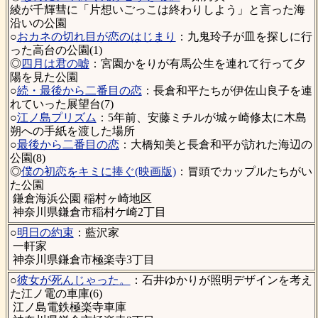
綾が千輝彗に「片想いごっこは終わりしよう」と言った海
沿いの公園
○
おカネの切れ目が恋のはじまり
：九鬼玲子が皿を探しに行
った高台の公園(1)
◎
四月は君の嘘
：宮園かをりが有馬公生を連れて行って夕
陽を見た公園
○
続・最後から二番目の恋
：長倉和平たちが伊佐山良子を連
れていった展望台(7)
○
江ノ島プリズム
：5年前、安藤ミチルが城ヶ崎修太に木島
朔への手紙を渡した場所
○
最後から二番目の恋
：大橋知美と長倉和平が訪れた海辺の
公園(8)
◎
僕の初恋をキミに捧ぐ(映画版)
：冒頭でカップルたちがい
た公園
鎌倉海浜公園 稲村ヶ崎地区
神奈川県鎌倉市稲村ケ崎2丁目
○
明日の約束
：藍沢家
一軒家
神奈川県鎌倉市極楽寺3丁目
○
彼女が死んじゃった。
：石井ゆかりが照明デザインを考え
た江ノ電の車庫(6)
江ノ島電鉄極楽寺車庫