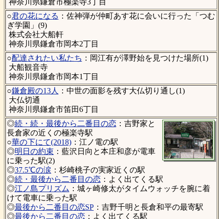
神奈川県鎌倉市極楽寺3丁目
○
君の花になる
：佐神弾が仲町あす花に会いに行った「つむ
ぎ学園」(9)
株式会社大船軒
神奈川県鎌倉市岡本2丁目
○
配達されたい私たち
：岡江有が澤野始を見つけた場所(1)
大船観音寺
神奈川県鎌倉市岡本1丁目
○
鎌倉殿の13人
：中世の面影を残す大仏切り通し(1)
大仏切通
神奈川県鎌倉市笛田6丁目
◎
続・続・最後から二番目の恋
：吉野家と
長倉家の近くの極楽寺駅
○
華の下にて(2018)
：江ノ電の駅
◎
明日の約束
：藍沢日向と本庄和彦が電車
に乗った駅(2)
◎
37.5℃の涙
：杉崎桃子の実家近くの駅
◎
続・最後から二番目の恋
：よく出てくる駅
◎
江ノ島プリズム
：城ヶ崎修太がタイムウォッチを腕に着
けて電車に乗った駅
◎
最後から二番目の恋SP
：吉野千明と長倉和平の最寄駅
◎
最後から二番目の恋
：よく出てくる駅