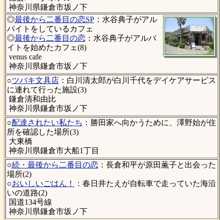
神奈川県鎌倉市坂ノ下
◎
最後から二番目の恋SP
：水谷典子がアル
バイトをしているカフェ
◎
最後から二番目の恋
：水谷典子がアルバ
イトを始めたカフェ(8)
venus cafe
神奈川県鎌倉市坂ノ下
○
ツバキ文具店
：白川清太郎が白川千代をデイケアサービス
に連れて行った施設(3)
鎌倉清和由比
神奈川県鎌倉市坂ノ下
○
配達されたい私たち
：勝田家へ向かうために、澤野始が住
所を確認した場所(3)
大東橋
神奈川県鎌倉市大船1丁目
○
続・最後から二番目の恋
：長倉和平が原田薫子と出会った
場所(2)
○
おいしいごはん！
：春日井たえが自転車で走っていた海沿
いの道路(2)
国道134号線
神奈川県鎌倉市坂ノ下