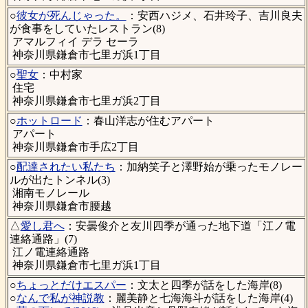
○
彼女が死んじゃった。
：安西ハジメ、石井玲子、吉川良夫
が食事をしていたレストラン(8)
アマルフィイ デラ セーラ
神奈川県鎌倉市七里ガ浜1丁目
○
聖女
：中村家
住宅
神奈川県鎌倉市七里ガ浜2丁目
○
ホットロード
：春山洋志が住むアパート
アパート
神奈川県鎌倉市手広2丁目
○
配達されたい私たち
：加納笑子と澤野始が乗ったモノレー
ルが出たトンネル(3)
湘南モノレール
神奈川県鎌倉市腰越
△
愛し君へ
：安曇俊介と友川四季が通った地下道「江ノ電
連絡通路」(7)
江ノ電連絡通路
神奈川県鎌倉市七里ガ浜1丁目
○
ちょっとだけエスパー
：文太と四季が話をした海岸(8)
○
なんで私が神説教
：麗美静と七海海斗が話をした海岸(4)