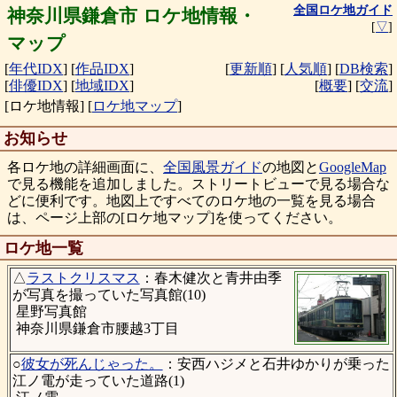
全国ロケ地ガイド
神奈川県鎌倉市 ロケ地情報・
[
▽
]
マップ
[
年代IDX
]
[
作品IDX
]
[
更新順
]
[
人気順
]
[
DB検索
]
[
俳優IDX
]
[
地域IDX
]
[
概要
]
[
交流
]
[ロケ地情報]
[
ロケ地マップ
]
お知らせ
各ロケ地の詳細画面に、
全国風景ガイド
の地図と
GoogleMap
で見る機能を追加しました。ストリートビューで見る場合な
どに便利です。地図上ですべてのロケ地の一覧を見る場合
は、ページ上部の[ロケ地マップ]を使ってください。
ロケ地一覧
△
ラストクリスマス
：春木健次と青井由季
が写真を撮っていた写真館(10)
星野写真館
神奈川県鎌倉市腰越3丁目
○
彼女が死んじゃった。
：安西ハジメと石井ゆかりが乗った
江ノ電が走っていた道路(1)