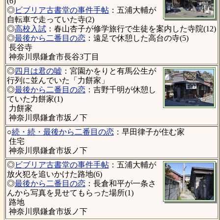
(6)
◎
ビブリア古書堂の事件手帖
：五浦大輔が
自転車で走っていた寺(2)
◎
高校入試
：春山杏子が修学旅行で生徒を案内した寺院(12)
◎
最後から二番目の恋
：遠足で休憩した高台の寺(5)
長谷寺
神奈川県鎌倉市長谷3丁目
◎
四月は君の嘘
：宮園かをりと有馬公生が
行列に並んでいた「力餅家」
◎
最後から二番目の恋
：吉野千明が休憩し
ていた力餅家(1)
力餅家
神奈川県鎌倉市坂ノ下
○
続・続・最後から二番目の恋
：早田律子が住む家
住宅
神奈川県鎌倉市坂ノ下
◎
ビブリア古書堂の事件手帖
：五浦大輔が
放火犯を追いかけた路地(6)
◎
最後から二番目の恋
：長倉和平が一条さ
んから写真を見せてもらった場所(1)
路地
神奈川県鎌倉市坂ノ下