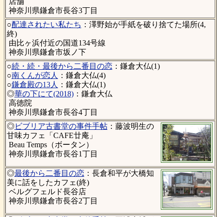
店舗
神奈川県鎌倉市長谷3丁目
○
配達されたい私たち
：澤野始が手紙を破り捨てた場所(4,
終)
由比ヶ浜付近の国道134号線
神奈川県鎌倉市坂ノ下
○
続・続・最後から二番目の恋
：鎌倉大仏(1)
○
南くんが恋人
：鎌倉大仏(4)
○
鎌倉殿の13人
：鎌倉大仏(1)
◎
華の下にて(2018)
：鎌倉大仏
高徳院
神奈川県鎌倉市長谷4丁目
◎
ビブリア古書堂の事件手帖
：藤波明生の
甘味カフェ「CAFE廿庵」
Beau Temps（ボータン）
神奈川県鎌倉市長谷1丁目
◎
最後から二番目の恋
：長倉和平が大橋知
美に話をしたカフェ(終)
ベルグフェルド長谷店
神奈川県鎌倉市長谷2丁目