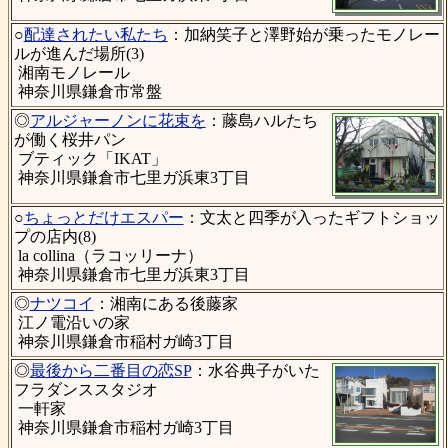
○
配達されたい私たち
：加納笑子と澤野始が乗ったモノレー
ルが進んだ場所(3)
湘南モノレール
神奈川県鎌倉市常盤
◎
アルジャーノンに花束を
：藤島ハルたち
が働く桜井パン
ブティック「IKAT」
神奈川県鎌倉市七里ガ浜東3丁目
○
ちょっとだけエスパー
：文太と四季が入ったギフトショッ
プの店内(8)
la collina（ラコッリーナ）
神奈川県鎌倉市七里ガ浜東3丁目
◎
ナツコイ
：湘南にある後藤家
江ノ電沿いの家
神奈川県鎌倉市稲村ガ崎3丁目
◎
最後から二番目の恋SP
：水谷典子がいた
フラダンススタジオ
一軒家
神奈川県鎌倉市稲村ガ崎3丁目