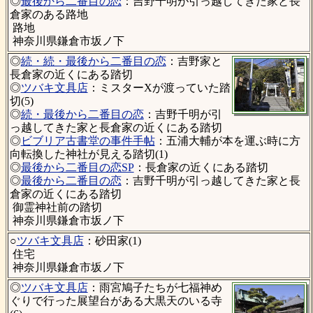
◎
最後から二番目の恋
：吉野千明が引っ越してきた家と長
倉家のある路地
路地
神奈川県鎌倉市坂ノ下
◎
続・続・最後から二番目の恋
：吉野家と
長倉家の近くにある踏切
◎
ツバキ文具店
：ミスターXが渡っていた踏
切(5)
◎
続・最後から二番目の恋
：吉野千明が引
っ越してきた家と長倉家の近くにある踏切
◎
ビブリア古書堂の事件手帖
：五浦大輔が本を運ぶ時に方
向転換した神社が見える踏切(1)
◎
最後から二番目の恋SP
：長倉家の近くにある踏切
◎
最後から二番目の恋
：吉野千明が引っ越してきた家と長
倉家の近くにある踏切
御霊神社前の踏切
神奈川県鎌倉市坂ノ下
○
ツバキ文具店
：砂田家(1)
住宅
神奈川県鎌倉市坂ノ下
◎
ツバキ文具店
：雨宮鳩子たちが七福神め
ぐりで行った展望台がある大黒天のいる寺