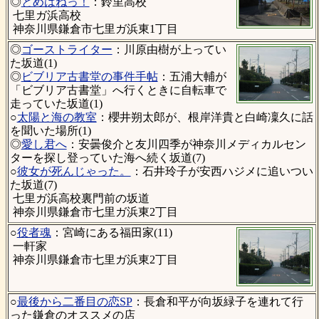
◎
とめはねっ！
：鈴里高校
七里ガ浜高校
神奈川県鎌倉市七里ガ浜東1丁目
◎
ゴーストライター
：川原由樹が上ってい
た坂道(1)
◎
ビブリア古書堂の事件手帖
：五浦大輔が
「ビブリア古書堂」へ行くときに自転車で
走っていた坂道(1)
○
太陽と海の教室
：櫻井朔太郎が、根岸洋貴と白崎凜久に話
を聞いた場所(1)
◎
愛し君へ
：安曇俊介と友川四季が神奈川メディカルセン
ターを探し登っていた海へ続く坂道(7)
○
彼女が死んじゃった。
：石井玲子が安西ハジメに追いつい
た坂道(7)
七里ガ浜高校裏門前の坂道
神奈川県鎌倉市七里ガ浜東2丁目
○
役者魂
：宮崎にある福田家(11)
一軒家
神奈川県鎌倉市七里ガ浜東2丁目
○
最後から二番目の恋SP
：長倉和平が向坂緑子を連れて行
った鎌倉のオススメの店