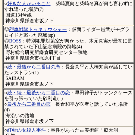
○
好きな人がいること
：柴崎夏向と柴崎冬真が何も言わずに
すれ違った場所(7)
国道134号線
神奈川県鎌倉市坂ノ下
◎
烈車戦隊トッキュウジャー
：仮面ライダー鎧武がモグラ
ロイドと戦った廃墟(sp)
◎
BOSS
：特別犯罪対策室が向かった、木元真実が最初に監
禁されていた下山記念病院の跡地(4)
野村総合研究所鎌倉研究センター跡地
神奈川県鎌倉市梶原4丁目
○
続・最後から二番目の恋
：長倉真平と大橋知美が話してい
たレストラン(1)
SAIRAM
神奈川県鎌倉市坂ノ下
○
続・続・最後から二番目の恋
：早田律子がトランクケース
を引っ張っていた砂利道(1)
○
最後から二番目の恋
：長倉和平が医者と話していた場所
(4)
海沿いの路地
神奈川県鎌倉市坂ノ下
○
紅藍の女殺人事件
：事件があった古美術商「叡天洞」