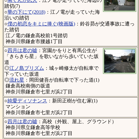
○
南くんが恋人
：江ノ電が走っていた海辺の
踏切(7)
○
華の下にて(2018)
：江ノ電が走っていた海
沿いの踏切
○
僕の初恋をキミに捧ぐ(映画版)
：鈴谷昴が交通事故に遭っ
た踏切
江ノ電の鎌倉高校前1号踏切
神奈川県鎌倉市腰越1丁目
○
四月は君の嘘
：宮園かをりと有馬公生が
「きらきら星」を歌いながら歩いていた坂
道
◎
江ノ島プリズム
：城ヶ崎修太が自転車で
下っていた坂道
◎
流れ星
：岡田健吾が自転車で下った道(1)
鎌倉高校南側の坂道
神奈川県鎌倉市七里ガ浜2丁目
○
純愛ディソナンス
：新田正樹が住む家(1)
マンション
神奈川県鎌倉市七里ガ浜2丁目
○
四月は君の嘘
：高校（外観、屋上、グラウンド）
神奈川県立鎌倉高等学校
神奈川県鎌倉市七里ガ浜2丁目