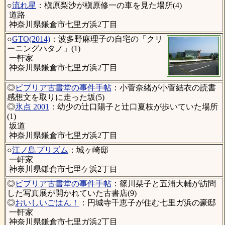
○
流れ星
：槇原梨沙が槇原修一の車を見た場所(4)
道路
神奈川県鎌倉市七里ガ浜2丁目
○
GTO(2014)
：波多野麻理子の自宅の「クリ
ーニングハタノ」(1)
一軒家
神奈川県鎌倉市七里ガ浜2丁目
◎
ビブリア古書堂の事件手帖
：小菅奈緒が小菅結衣の読書
感想文を取りに走った坂(5)
◎
氷点 2001
：幼少の辻口陽子と辻口夏枝が歩いていた場所
(1)
坂道
神奈川県鎌倉市七里ガ浜2丁目
○
江ノ島プリズム
：城ヶ崎邸
一軒家
神奈川県鎌倉市七里ケ浜2丁目
◎
ビブリア古書堂の事件手帖
：篠川栞子と五浦大輔が訪問
した写真展が開かれていた古書店(9)
◎
おいしいごはん！
：円城寺千恵子が住む七里ガ浜の豪邸
一軒家
神奈川県鎌倉市七里ガ浜2丁目