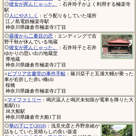
◎
彼女が死んじゃった。
：石井玲子がよく利用する極楽寺
駅
◎
人にやさしく
：ビラ配りをしていた場所
江ノ島電鉄極楽寺駅
神奈川県鎌倉市極楽寺3丁目
◎
最後から二番目の恋
：エンディングで吉
野千秋が休んでいる地蔵
◎
彼女が死んじゃった。
：石井玲子と石井
ゆかりの思い出の地蔵堂
導地蔵
神奈川県鎌倉市極楽寺2丁目
○
ビブリア古書堂の事件手帖
：篠川栞子と五浦大輔が乗った
車が右折した赤い橋(4)
桜橋
神奈川県鎌倉市極楽寺2丁目
○
マイファミリー
：鳴沢温人と鳴沢未知留が電車を降りた大
船駅(1)
JR大船駅
神奈川県鎌倉市大船1丁目
◎
華の下にて(2018)
：浅見光彦と丹野奈緒が
話をしていた見晴らしの良い坂道