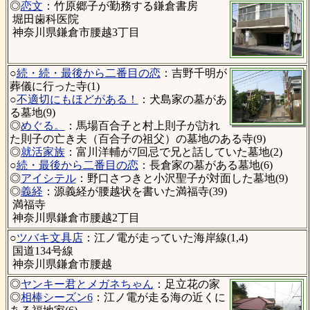
◎
恋文
：竹原郷子が勤務する鎌倉書房
堀田歯科医院
神奈川県鎌倉市腰越3丁目
○
続・続・最後から二番目の恋
：吉野千明が
葬儀に行った寺(1)
○
不適切にもほどがある！
：犬島家の墓があ
る墓地(9)
◎
めぐる。
：馬場百合子と村上則子が訪れ
た則子の亡き夫（百合子の祖父）の墓地のある寺(9)
◎
就活家族
：富川洋輔が7回忌で兄と話していた墓地(2)
○
続・最後から二番目の恋
：長倉家の墓がある墓地(6)
◎
アイシテル
：野口さつきと小沢聖子が対面した墓地(9)
◎
義経
：源義経が腰越状を書いた満福寺(39)
満福寺
神奈川県鎌倉市腰越2丁目
○
ツバキ文具店
：江ノ電が走っていた海岸線(1,4)
国道134号線
神奈川県鎌倉市腰越
◎
ヤンキー君とメガネちゃん
：足立花の家
◎
相棒シーズン6
：江ノ電が走る海の近くに