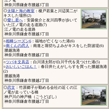
江ノ電
神奈川県鎌倉市腰越3丁目
◎
太陽と海の教室
：榎戸若葉と川辺英二が
キスした場所(2)
◎
愛し君へ
：安曇俊介と友川四季が歩いて
いた江ノ電の走る道路(7)
江ノ電の走る道路
神奈川県鎌倉市腰越3丁目
○
相棒シーズン6
：福地が亡くなった港(6)
○
南くんの恋人
：南進と堀切ちよみがキスをした防波堤(6)
腰越漁港
神奈川県鎌倉市腰越2丁目
○
ツバキ文具店
：白川清太郎が白川千代を見つけた港(5)
○
おいしいごはん！
：春日井たえがしらすを買った腰越漁港
(2)
腰越漁港
神奈川県鎌倉市腰越2丁目
◎
恋文
：竹原郷子が勤める会社の近くの江
ノ電が走っている橋
神戸川の神戸橋（ごうどばし）
神奈川県鎌倉市腰越2丁目