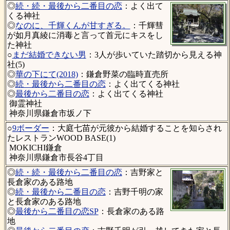
◎
続・続・最後から二番目の恋
：よく出て
くる神社
◎
なのに、千輝くんが甘すぎる。
：千輝彗
が如月真綾に消毒と言って首元にキスをし
た神社
○
まだ結婚できない男
：3人が歩いていた踏切から見える神
社(5)
◎
華の下にて(2018)
：鎌倉野菜の臨時直売所
◎
続・最後から二番目の恋
：よく出てくる神社
◎
最後から二番目の恋
：よく出てくる神社
御霊神社
神奈川県鎌倉市坂ノ下
○
9ボーダー
：大庭七苗が元彼から結婚することを知らされ
たレストランWOOD BASE(1)
MOKICHI鎌倉
神奈川県鎌倉市長谷4丁目
◎
続・続・最後から二番目の恋
：吉野家と
長倉家のある路地
◎
続・最後から二番目の恋
：吉野千明の家
と長倉家のある路地
◎
最後から二番目の恋SP
：長倉家のある路
地