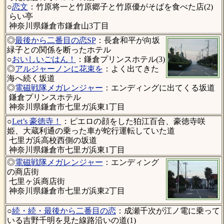
○
恋文
：竹原将一と竹原郷子と竹原優がそばを食べた店(2)
らい亭
神奈川県鎌倉市鎌倉山3丁目
◎
最後から二番目の恋SP
：長倉和平が向坂
緑子との関係を断ったホテル
○
おいしいごはん！
：鎌倉プリンスホテル(3)
◎
アルジャーノンに花束を
：よく出てきた
海へ続く坂道
◎
電磁戦隊メガレンジャー
：エンディングに出てくる坂道
鎌倉プリンスホテル
神奈川県鎌倉市七里ガ浜東1丁目
○
Let’s 豪徳寺！
：ピエロの顔をした狛江百合、豪徳寺咲
姫、大蔵利通の乗った車が蛇行運転していた道
七里ガ浜高校西側の坂道
神奈川県鎌倉市七里ガ浜東1丁目
◎
電磁戦隊メガレンジャー
：エンディング
の商店街
七里ヶ浜商店街
神奈川県鎌倉市七里ガ浜東2丁目
○
続・続・最後から二番目の恋
：成瀬千次が江ノ電に乗って
いる吉野千明を見た線路沿いの道(1)