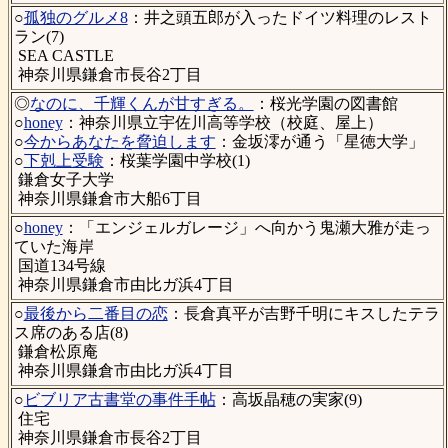
○
孤独のグルメ8
：井之頭五郎が入ったドイツ料理のレスト
ラン(7)
SEA CASTLE
神奈川県鎌倉市長谷2丁目
◎
なのに、千輝くんが甘すぎる。
：桜光学園の図書館
○
honey
：神奈川県立宇佐川高等学校（校庭、屋上）
○
今からあなたを脅迫します
：金坂澪が通う「星徳大学」
○
下剋上受験
：桜葉学園中学校(1)
鎌倉女子大学
神奈川県鎌倉市大船6丁目
○
honey
：「エンジェルガレージ」へ向かう鬼瀬大雅が走っ
ていた海岸
国道134号線
神奈川県鎌倉市由比ガ浜4丁目
○
最後から二番目の恋
：長倉真平が吉野千明にキスしたテラ
ス席のある店(8)
鎌倉松原庵
神奈川県鎌倉市由比ガ浜4丁目
○
ビブリア古書堂の事件手帖
：高坂晶穂の実家(9)
住宅
神奈川県鎌倉市長谷2丁目