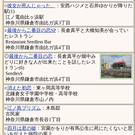
○
彼女が死んじゃった。
：安西ハジメと石井ゆかりが降りた
駅(1)
江ノ電由比ヶ浜駅
神奈川県鎌倉市由比ガ浜3丁目
○
最後から二番目の恋SP
：長倉真平と大橋知美が会ってい
たレストラン
Restaurant Seedless Bar
神奈川県鎌倉市由比ガ浜4丁目
◎
最後から二番目の恋
：長倉真平が畑中み
どりに好きな人が出来たことを話したレス
トラン(6)
SeedlesS
神奈川県鎌倉市由比ガ浜4丁目
○
消えた初恋
：東ヶ岡高等学校
北鎌倉女子学園中学校・高等学校
神奈川県鎌倉市山ノ内
○
江ノ島プリズム
：木島邸
古民家
神奈川県鎌倉市長谷1丁目
○
四月は君の嘘
：宮園かをりが有馬公生に死にたくないと思
いを伝えた病院の屋上