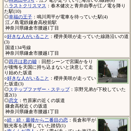
◎
特急田中3号
：江ノ電が走っていた海沿いの線路(8)
△
ラストクリスマス
：春木健次と青井由季が江ノ電を降り
た駅(10)
◎
幸福の王子
：鳴川周平が電車を待っていた駅(4)
江ノ島電鉄鎌倉高校前駅
神奈川県鎌倉市腰越1丁目
○
好きな人がいること
：櫻井美咲が走っていた線路沿いの道
(3)
国道134号線
神奈川県鎌倉市腰越1丁目
◎
四月は君の嘘
：回想シーンで宮園かをり
が後悔を天国に持ち込まないと決意して走
り始めた坂道
○
好きな人がいること
：櫻井美咲が走ってい
た坂道(3)
◎
ステップファザー・ステップ
：宗野兄弟が下校していた
道2(1)
◎
恋文
：竹原家の近くの坂道
鎌倉高校近くの坂道
神奈川県鎌倉市腰越1丁目
○
続・続・最後から二番目の恋
：長倉和平が
観光客を誘導していた踏切(1)