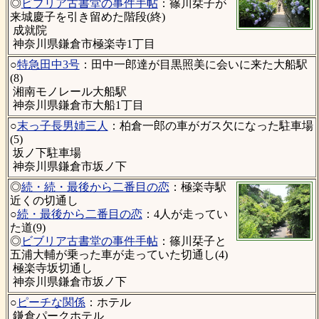
◎
ビブリア古書堂の事件手帖
：篠川栞子が
来城慶子を引き留めた階段(終)
成就院
神奈川県鎌倉市極楽寺1丁目
○
特急田中3号
：田中一郎達が目黒照美に会いに来た大船駅
(8)
湘南モノレール大船駅
神奈川県鎌倉市大船1丁目
○
末っ子長男姉三人
：柏倉一郎の車がガス欠になった駐車場
(5)
坂ノ下駐車場
神奈川県鎌倉市坂ノ下
◎
続・続・最後から二番目の恋
：極楽寺駅
近くの切通し
○
続・最後から二番目の恋
：4人が走ってい
た道(9)
◎
ビブリア古書堂の事件手帖
：篠川栞子と
五浦大輔が乗った車が走っていた切通し(4)
極楽寺坂切通し
神奈川県鎌倉市坂ノ下
○
ピーチな関係
：ホテル
鎌倉パークホテル