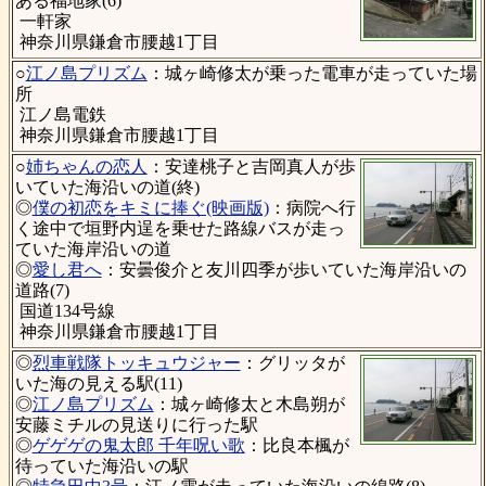
ある福地家(6)
一軒家
神奈川県鎌倉市腰越1丁目
○
江ノ島プリズム
：城ヶ崎修太が乗った電車が走っていた場
所
江ノ島電鉄
神奈川県鎌倉市腰越1丁目
○
姉ちゃんの恋人
：安達桃子と吉岡真人が歩
いていた海沿いの道(終)
◎
僕の初恋をキミに捧ぐ(映画版)
：病院へ行
く途中で垣野内逞を乗せた路線バスが走っ
ていた海岸沿いの道
◎
愛し君へ
：安曇俊介と友川四季が歩いていた海岸沿いの
道路(7)
国道134号線
神奈川県鎌倉市腰越1丁目
◎
烈車戦隊トッキュウジャー
：グリッタが
いた海の見える駅(11)
◎
江ノ島プリズム
：城ヶ崎修太と木島朔が
安藤ミチルの見送りに行った駅
◎
ゲゲゲの鬼太郎 千年呪い歌
：比良本楓が
待っていた海沿いの駅