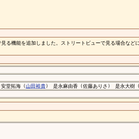
で見る機能を追加しました。ストリートビューで見る場合など
（
）
（
）
安堂拓海
山田裕貴
是永麻由香
佐藤ありさ
是永大樹