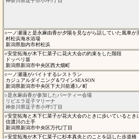
神奈川県逗子市小坪5丁目
○一ノ瀬蓮と是永麻由香が夕陽を見ながら話していた風車が
村松浜海水浴場
新潟県胎内市村松浜
○安堂拓海が木下仁菜子に花火大会の約束をした階段
ドッペリ坂
新潟県新潟市中央区西大畑町
○一ノ瀬蓮がバイトするレストラン
カジュアルダイニング＆ワインSEASON
新潟県新潟市中央区下大川前通3ノ町
○是永麻由香が参加したパーティー会場
リビエラ逗子マリーナ
神奈川県逗子市小坪5丁目
○安堂拓海と木下仁菜子が花火大会のときに歩いているとき
信濃川の土手
新潟県新潟市中央区万代2丁目
○安堂拓海が木下仁菜子に杉本真央とのことを話した歩道橋