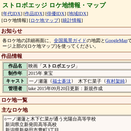
ストロボエッジ ロケ地情報・マップ
[
年代IDX
]
[
作品IDX
]
[
俳優IDX
]
[
地域IDX
]
[ロケ地情報]
[
ロケ地マップ
]
[
統計情報
]
お知らせ
各ロケ地の詳細画面に、
全国風景ガイド
の地図と
GoogleMap
ージ上部の[ロケ地マップ]を使ってください。
作品情報
作品名
映画「
ストロボエッジ
」
制作年
2015年 東宝
（
）
（
）
キャスト
一ノ瀬蓮
福士蒼汰
木下仁菜子
有村架純
管理者
take 2015年09月20日更新：新規作成
ロケ地一覧
主なロケ地
○一ノ瀬蓮と木下仁菜が通う光陽台高等学校
新潟県立新発田高等高校
新潟県新発田市豊町3丁目