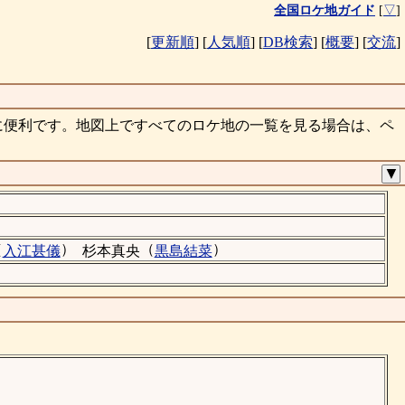
全国ロケ地ガイド
[
▽
]
[
更新順
]
[
人気順
]
[
DB検索
]
[
概要
]
[
交流
]
に便利です。地図上ですべてのロケ地の一覧を見る場合は、ペ
▼
（
）
（
）
入江甚儀
杉本真央
黒島結菜