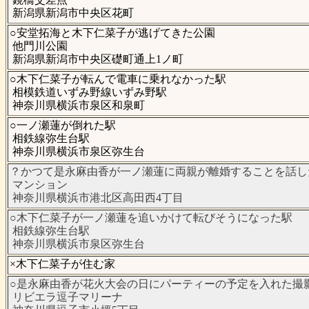
新潟県新潟市中央区花町
○安堂拓海と木下仁菜子が逃げてきた公園
他門川公園
新潟県新潟市中央区礎町通上1ノ町
○木下仁菜子が転んで電車に乗れなかった駅
相模鉄道いずみ野線いずみ野駅
神奈川県横浜市泉区和泉町
○一ノ瀬蓮が倒れた駅
相鉄線弥生台駅
神奈川県横浜市泉区弥生台
？かつて是永麻由香が一ノ瀬蓮に両親が離婚することを話し
マンション
神奈川県横浜市港北区高田西4丁目
○木下仁菜子が一ノ瀬蓮を追いかけて転びそうになった駅
相鉄線弥生台駅
神奈川県横浜市泉区弥生台
×木下仁菜子が住む家
○是永麻由香が花火大会の日にパーティーの予定を入れた撮
リビエラ逗子マリーナ