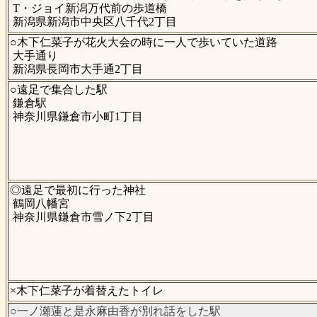
T・ジョイ新潟万代前の歩道橋
新潟県新潟市中央区八千代2丁目
○木下仁菜子が花火大会の時に一人で歩いていた道路
大手通り
新潟県長岡市大手通2丁目
○遠足で集合した駅
鎌倉駅
神奈川県鎌倉市小町1丁目
◎遠足で最初に行った神社
鶴岡八幡宮
神奈川県鎌倉市雪ノ下2丁目
×木下仁菜子が着替えたトイレ
○一ノ瀬蓮と是永麻由香が別れ話をした駅