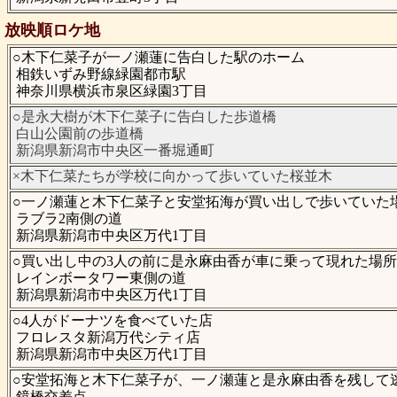
放映順ロケ地
○木下仁菜子が一ノ瀬蓮に告白した駅のホーム
相鉄いずみ野線緑園都市駅
神奈川県横浜市泉区緑園3丁目
○是永大樹が木下仁菜子に告白した歩道橋
白山公園前の歩道橋
新潟県新潟市中央区一番堀通町
×木下仁菜たちが学校に向かって歩いていた桜並木
○一ノ瀬蓮と木下仁菜子と安堂拓海が買い出しで歩いていた
ラブラ2南側の道
新潟県新潟市中央区万代1丁目
○買い出し中の3人の前に是永麻由香が車に乗って現れた場所
レインボータワー東側の道
新潟県新潟市中央区万代1丁目
○4人がドーナツを食べていた店
フロレスタ新潟万代シティ店
新潟県新潟市中央区万代1丁目
○安堂拓海と木下仁菜子が、一ノ瀬蓮と是永麻由香を残して
鏡橋交差点