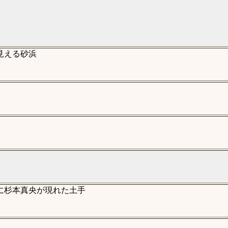
見える砂浜
に杉本真央が現れた土手