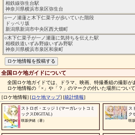
相鉄線弥生台駅
神奈川県横浜市泉区弥生台
○一ノ瀬蓮と木下仁菜子が歩いていた階段
ドッペリ坂
新潟県新潟市中央区西大畑町
○木下仁菜子が一ノ瀬蓮に気持ちを伝えた駅
相模鉄道いずみ野線いずみ野駅
神奈川県横浜市泉区和泉町
全国ロケ地ガイドについて
全国ロケ地ガイドでは、ドラマ、映画、特撮番組の撮影が
ロケ地情報の「×」や「？」のマークの付いた場所について
[ロケ地情報]
[
ロケ地マップ
]
[
統計情報
]
ストロボ・エッジ 1 (マーガレットコミ
ス
ックスDIGITAL)
ク
咲坂伊緒（著）
咲坂