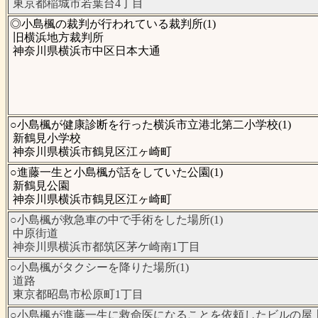
東京都稲城市若葉台4丁目
◎小島楓の裁判が行われている裁判所(1)
旧横浜地方裁判所
神奈川県横浜市中区日本大通
○小島楓が健康診断を行った横浜市立港北第二小学校(1)
新鶴見小学校
神奈川県横浜市鶴見区江ヶ崎町
○進藤一生と小島楓が話をしていた公園(1)
新鶴見公園
神奈川県横浜市鶴見区江ヶ崎町
○小島楓が救急車の中で手術をした場所(1)
中原街道
神奈川県横浜市都筑区茅ケ崎南1丁目
○小島楓がタクシーを降りた場所(1)
道路
東京都昭島市松原町1丁目
○小島楓が進藤一生に救命医になることを依頼したビルの屋上(