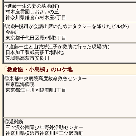
○進藤一生の妻の墓地(終)
材木座霊園しおさいの丘
神奈川県鎌倉市材木座2丁目
◎澤井悦司が会議出席のためにタクシーを降りたビル(終)
金融庁
東京都千代田区霞が関3丁目
？進藤一生と山城紗江子が救助に行った現場(終)
日本加工製紙高萩工場跡地
茨城県高萩市安良川
「救命医・小島楓」のロケ地
◎東都中央病院高度救命救急センター
東京臨海病院
東京都江戸川区臨海町1丁目
◎避難所
三ツ沢公園青少年野外活動センター
神奈川県横浜市神奈川区三ツ沢西町