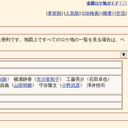
全国ロケ地ガイド
[
▽
]
[
更新順
]
[
人気順
]
[
DB検索
]
[
概要
]
[
交流
]
に便利です。地図上ですべてのロケ地の一覧を見る場合は、ペ
▼
）
（
）
（
）
創路
横溝静香
市川実和子
工藤亮介
石田卓也
（
）
（
）
昌義
山田明郷
守谷隆文
小野武彦
澤井悦司