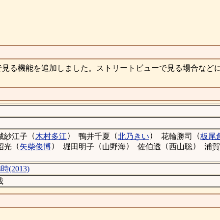
で見る機能を追加しました。ストリートビューで見る場合など
（
）
（
）
（
城紗江子
木村多江
鴨井千夏
北乃きい
花輪勝司
板尾
（
）
（
）
（
）
昭光
矢柴俊博
堀田明子
山野海
佐伯透
西山聡
浦賀
(2013)
載