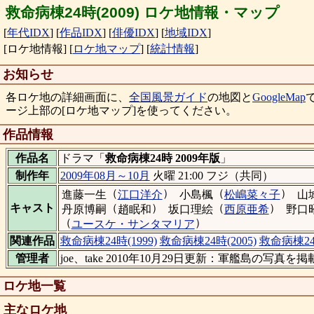
救命病棟24時(2009) ロケ地情報・マップ
[
年代IDX
]
[
作品IDX
]
[
俳優IDX
]
[
地域IDX
]
[ロケ地情報]
[
ロケ地マップ
]
[
統計情報
]
お知らせ
各ロケ地の詳細画面に、
全国風景ガイド
の地図と
GoogleMap
ージ上部の[ロケ地マップ]を使ってください。
作品情報
作品名
ドラマ「
救命病棟24時 2009年版
」
制作年
2009年08月～10月
火曜 21:00 フジ（共同）
（
）
（
）
進藤一生
江口洋介
小島楓
松嶋菜々子
山
（
）
（
）
キャスト
丹原博嗣
趙眠和
坂口理絵
西原亜希
野口
（
）
ユースケ・サンタマリア
関連作品
救命病棟24時(1999)
救命病棟24時(2005)
救命病棟24時
管理者
joe、take 2010年10月29日更新：軍艦島の写真を掲
ロケ地一覧
主なロケ地