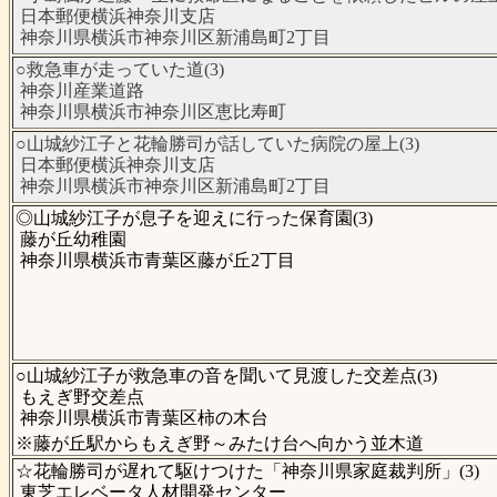
日本郵便横浜神奈川支店
神奈川県横浜市神奈川区新浦島町2丁目
○救急車が走っていた道(3)
神奈川産業道路
神奈川県横浜市神奈川区恵比寿町
○山城紗江子と花輪勝司が話していた病院の屋上(3)
日本郵便横浜神奈川支店
神奈川県横浜市神奈川区新浦島町2丁目
◎山城紗江子が息子を迎えに行った保育園(3)
藤が丘幼稚園
神奈川県横浜市青葉区藤が丘2丁目
○山城紗江子が救急車の音を聞いて見渡した交差点(3)
もえぎ野交差点
神奈川県横浜市青葉区柿の木台
※藤が丘駅からもえぎ野～みたけ台へ向かう並木道
☆花輪勝司が遅れて駆けつけた「神奈川県家庭裁判所」(3)
東芝エレベータ人材開発センター