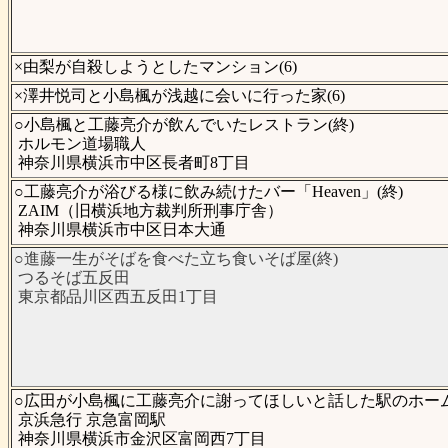
×由梨が自殺しようとしたマンション(6)
×澤井悦司と小島楓が浅越に会いに行った家(6)
○小島楓と工藤亮介が飲んでいたレストラン(終)
ホルモン道場職人
神奈川県横浜市中区長者町8丁目
○工藤亮介が浴びる様に飲み続けたバー「Heaven」(終)
ZAIM（旧横浜地方裁判所刑事庁舎）
神奈川県横浜市中区日本大通
○進藤一生がそばを食べた立ち食いそば屋(終)
つるそば五反田
東京都品川区西五反田1丁目
○広田が小島楓に工藤亮介に謝ってほしいと話した駅のホーム
京浜急行 京急富岡駅
神奈川県横浜市金沢区富岡西7丁目