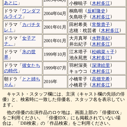
（
）
あとに
」
小柳暁子
木村多江
（
）
桐島明
反町隆史
ドラマ「
ワンダフ
2004年04月
（
）
ルライフ
」
矢島咲子
木村多江
（
）
田村希美
常盤貴子
ドラマ「
カバチタ
2001年01月
：
（
）
レ！
」
志穂
枕芸者
木村多江
（
）
大月真琴
水野美紀
ドラマ「
女子ア
2001年01月
（
）
ナ。
」
井出紀子
木村多江
（
）
江木塔子
松嶋菜々子
ドラマ「
氷の世
1999年10月
（
）
界
」
池永苑恵
木村多江
（
）
羽村深美
深津絵里
ドラマ「
彼女たち
1999年07月
（
）
の時代
」
キョウコ
木村多江
（
）
小橋常子
高畑充希
朝ドラ「
とと姉ち
2016年
（
）
ゃん
」
小橋君子
木村多江
キャスト・スタッフ欄には、主演（キャスト欄の先頭の俳
優）と、検索時に一致した俳優名、スタッフ名を表示してい
ます。
他の俳優の出演作品のロケ地は、画面上部の「俳優IDX」
をご利用ください。 「俳優IDX」にも掲載されていない場
合は、「DB検索」の「作品検索」をご利用ください。