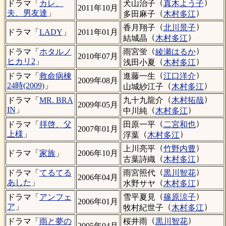
（
）
犬山治子
真木よう子
ドラマ「
カレ、
2011年10月
（
）
夫、男友達
」
多田麻子
木村多江
（
）
香月翔子
北川景子
ドラマ「
LADY
」
2011年01月
（
）
結城晶
木村多江
（
）
雨宮蛍
綾瀬はるか
ドラマ「
ホタルノ
2010年07月
（
）
ヒカリ2
」
浅田小夏
木村多江
（
）
進藤一生
江口洋介
ドラマ「
救命病棟
2009年08月
（
）
24時(2009)
」
山城紗江子
木村多江
（
）
九十九龍介
木村拓哉
ドラマ「
MR. BRA
2009年05月
（
）
IN
」
中川純
木村多江
（
）
田原一平
二宮和也
ドラマ「
拝啓、父
2007年01月
（
）
上様
」
浮葉
木村多江
（
）
上川亮平
竹野内豊
ドラマ「
家族
」
2006年10月
（
）
古葉詩織
木村多江
（
）
雨宮照代
黒川智花
ドラマ「
てるてる
2006年04月
（
）
あした
」
水野サヤ
木村多江
（
）
雪平夏見
篠原涼子
ドラマ「
アンフェ
2006年01月
（
）
ア
」
牧村紀世子
木村多江
（
）
桜井雨
黒川智花
ドラマ「
雨と夢の
2005年04月