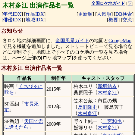
全国ロケ地ガイド
[
▽
]
木村多江 出演作品名一覧
[
年代IDX
]
[
作品IDX
]
[
更新順
]
[
人気順
]
[
DB検索
]
[
俳優IDX
]
[
地域IDX
]
[
概要
]
[
交流
]
お知らせ
各ロケ地の詳細画面に、
全国風景ガイド
の地図と
GoogleMap
で見る機能を追加しました。ストリートビューで見る場合な
どに便利です。地図上ですべてのロケ地の一覧を見る場合
は、ページ上部の[ロケ地マップ]を使ってください。
木村多江 出演作品名一覧
作品名
制作年
キャスト・
スタッフ
（
）
柏木ユリ
新垣結衣
映画「
くちびるに
2015年
（
）
歌を
」
桑原照子
木村多江
：
笠木公蔵
市長の甥
SP番組「
市長死
（
）
2012年
反町隆史
藤島芳子
す
」
（
）
木村多江
（
）
野々上純一
二宮和也
SP番組「
天国で君
2009年
（
）
に逢えたら
」
飯塚リサ
木村多江