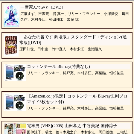
一度死んでみた [DVD]
広瀬すず、吉沢亮、堤 真一、リリー・フランキー、小澤征悦、嶋田
久作、木村多江、松田翔太、加藤 諒
「あなたの番です 劇場版」スタンダードエディション(通
常版)[DVD]
原田知世、田中圭、竹中直人、木村多江、生瀬勝久
コットンテール Blu-ray(特典なし)
リリー・フランキー、錦戸亮、木村多江、高梨臨、恒松祐里
【Amazon.co.jp限定】コットンテール Blu-ray(L判ブロ
マイド3枚セット付)
リリー・フランキー、錦戸亮、木村多江、高梨臨、恒松祐里
電車男 [VHS](2005) 山田孝之 中谷美紀 国仲涼子
国仲涼子、瑛太、佐々木蔵之介、木村多江、岡田義徳、三宅弘