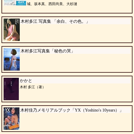
城、坂本真、西田尚美、大杉漣
木村多江 写真集 「余白、その色。」
木村多江写真集「秘色の哭」
かかと
木村 多江（著）
木村佳乃メモリアルブック「YX（Yoshino's 10years）」