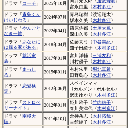
（
）
向井光太郎
唐沢寿明
ドラマ「
コーチ
」
2025年10月
（
）
富永由里
木村多江
（
）
青島瑞樹
渡辺翔太
ドラマ「
青島くん
2024年07月
（
）
はいじわる
」
坂本久美
木村多江
（
）
篠原佐都
土屋太鳳
ドラマ「
やんごと
2022年04月
（
）
なき一族
」
深山久美
木村多江
（
）
佐藤真弓
中谷美紀
ドラマ「
あなたに
2018年04月
（
）
は帰る家がある
」
茄子田綾子
木村多江
（
）
富川洋輔
三浦友和
ドラマ「
就活家
2017年01月
（
）
族
」
川村優子
木村多江
（
）
有村朱里
堀北真希
ドラマ「
まっし
2015年01月
（
）
ろ
」
田野島心
木村多江
スペインママ
ドラマ「
恋愛検
（
）
2012年06月
カルメン・ポルセル
定
」
（
）
沢田ゆかり
木村多江
（
）
姫川玲子
竹内結子
ドラマ「
ストロベ
2012年01月
（
）
リーナイト
」
春川美津代
木村多江
（
）
倉持岳志
木村拓哉
ドラマ「
南極大
2011年10月
（
）
陸
」
古館綾子
木村多江