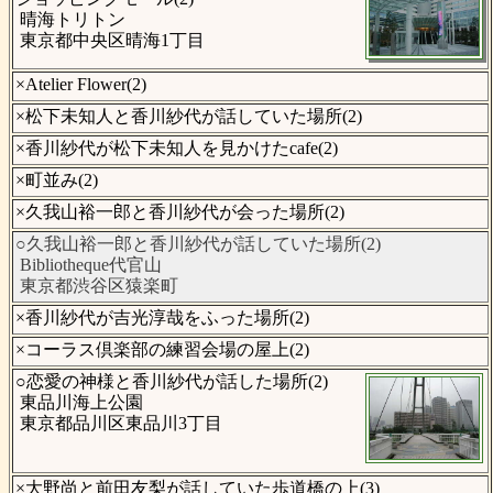
晴海トリトン
東京都中央区晴海1丁目
×Atelier Flower(2)
×松下未知人と香川紗代が話していた場所(2)
×香川紗代が松下未知人を見かけたcafe(2)
×町並み(2)
×久我山裕一郎と香川紗代が会った場所(2)
○久我山裕一郎と香川紗代が話していた場所(2)
Bibliotheque代官山
東京都渋谷区猿楽町
×香川紗代が吉光淳哉をふった場所(2)
×コーラス倶楽部の練習会場の屋上(2)
○恋愛の神様と香川紗代が話した場所(2)
東品川海上公園
東京都品川区東品川3丁目
×大野尚と前田友梨が話していた歩道橋の上(3)