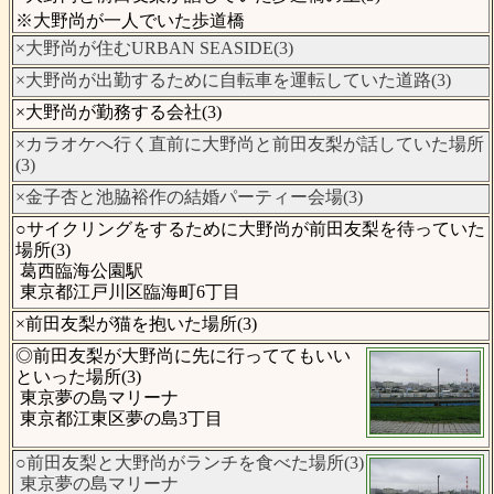
※大野尚が一人でいた歩道橋
×大野尚が住むURBAN SEASIDE(3)
×大野尚が出勤するために自転車を運転していた道路(3)
×大野尚が勤務する会社(3)
×カラオケへ行く直前に大野尚と前田友梨が話していた場所
(3)
×金子杏と池脇裕作の結婚パーティー会場(3)
○サイクリングをするために大野尚が前田友梨を待っていた
場所(3)
葛西臨海公園駅
東京都江戸川区臨海町6丁目
×前田友梨が猫を抱いた場所(3)
◎前田友梨が大野尚に先に行っててもいい
といった場所(3)
東京夢の島マリーナ
東京都江東区夢の島3丁目
○前田友梨と大野尚がランチを食べた場所(3)
東京夢の島マリーナ