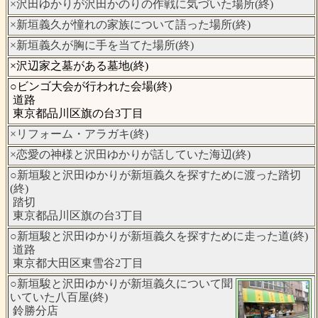
×沢田ゆかりが沢田かのりの作戦に気づいた場所(終)
×新垣義久が憧れの家族について語った場所(終)
×新垣義久が胸に手を当てた場所(終)
×沢辺家之墓がある墓地(終)
○ビンゴ大会が行われた会場(終)
道路
東京都品川区旗の台3丁目
×リフォーム・アラガキ(終)
×恋愛の神様と沢田ゆかりが話していた海辺(終)
○新垣駿と沢田ゆかりが新垣義久を探すために渡った踏切
(終)
踏切
東京都品川区旗の台3丁目
○新垣駿と沢田ゆかりが新垣義久を探すために走った道(終)
道路
東京都大田区東雪谷2丁目
○新垣駿と沢田ゆかりが新垣義久について聞
いていた八百屋(終)
鈴勝分店