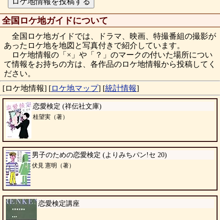
全国ロケ地ガイドについて
全国ロケ地ガイドでは、ドラマ、映画、特撮番組の撮影が
あったロケ地を地図と写真付きで紹介しています。
ロケ地情報の「×」や「？」のマークの付いた場所につい
て情報をお持ちの方は、各作品のロケ地情報から投稿してく
ださい。
[ロケ地情報]
[
ロケ地マップ
]
[
統計情報
]
恋愛検定 (祥伝社文庫)
桂望実（著）
男子のための恋愛検定 (よりみちパン!セ 20)
伏見 憲明（著）
恋愛検定講座