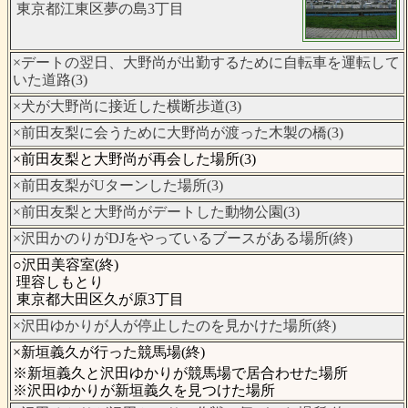
東京都江東区夢の島3丁目
×デートの翌日、大野尚が出勤するために自転車を運転して
いた道路(3)
×犬が大野尚に接近した横断歩道(3)
×前田友梨に会うために大野尚が渡った木製の橋(3)
×前田友梨と大野尚が再会した場所(3)
×前田友梨がUターンした場所(3)
×前田友梨と大野尚がデートした動物公園(3)
×沢田かのりがDJをやっているブースがある場所(終)
○沢田美容室(終)
理容しもとり
東京都大田区久が原3丁目
×沢田ゆかりが人が停止したのを見かけた場所(終)
×新垣義久が行った競馬場(終)
※新垣義久と沢田ゆかりが競馬場で居合わせた場所
※沢田ゆかりが新垣義久を見つけた場所