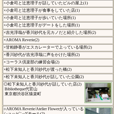
×小倉司と辻恵理子が話していたビルの屋上(1)
×小倉司と辻恵理子が食事をしていた店(1)
×小倉司と辻恵理子が歩いていた場所(1)
×小倉司と辻恵理子がデートをした場所(1)
×吉光淳哉が香川紗代を元カノだと紹介した場所(2)
×AROMA Reverie(2)
×甘粕静香がエスカレーターで上っている場所(2)
×香川紗代が吉光淳哉に声をかけた場所(2)
×コーラス倶楽部の練習会場(2)
×松下未知人と香川紗代が渡った橋(2)
×松下未知人と香川紗代が話していた公園(2)
◎松下未知人と香川紗代が話していた店(2)
Bibliotheque代官山
東京都渋谷区猿楽町
○AROMA Reverie/Atelier Flowerが入っている
ショッピングモール(2)