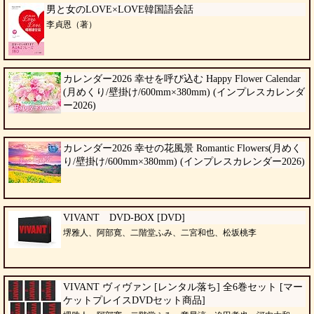
男と女のLOVE×LOVE韓国語会話
李貞恩（著）
カレンダー2026 幸せを呼び込む Happy Flower Calendar
(月めくり/壁掛け/600mm×380mm) (インプレスカレンダ
ー2026)
カレンダー2026 幸せの花風景 Romantic Flowers(月めく
り/壁掛け/600mm×380mm) (インプレスカレンダー2026)
VIVANT DVD-BOX [DVD]
堺雅人、阿部寛、二階堂ふみ、二宮和也、松坂桃李
VIVANT ヴィヴァン [レンタル落ち] 全6巻セット [マー
ケットプレイスDVDセット商品]