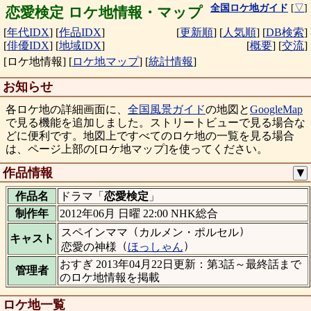
全国ロケ地ガイド
[
▽
]
恋愛検定 ロケ地情報・マップ
[
年代IDX
]
[
作品IDX
]
[
更新順
]
[
人気順
]
[
DB検索
]
[
俳優IDX
]
[
地域IDX
]
[
概要
]
[
交流
]
[ロケ地情報]
[
ロケ地マップ
]
[
統計情報
]
お知らせ
各ロケ地の詳細画面に、
全国風景ガイド
の地図と
GoogleMap
で見る機能を追加しました。ストリートビューで見る場合な
どに便利です。地図上ですべてのロケ地の一覧を見る場合
は、ページ上部の[ロケ地マップ]を使ってください。
作品情報
▼
作品名
ドラマ「
恋愛検定
」
制作年
2012年06月 日曜 22:00 NHK総合
（
）
スペインママ
カルメン・ポルセル
キャスト
（
）
恋愛の神様
ほっしゃん
おすぎ 2013年04月22日更新：第3話～最終話まで
管理者
のロケ地情報を掲載
ロケ地一覧