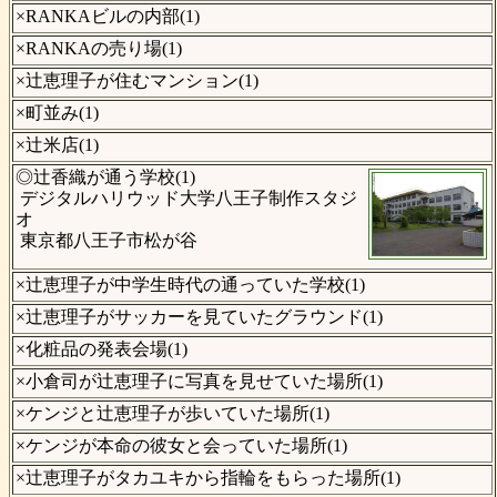
×RANKAビルの内部(1)
×RANKAの売り場(1)
×辻恵理子が住むマンション(1)
×町並み(1)
×辻米店(1)
◎辻香織が通う学校(1)
デジタルハリウッド大学八王子制作スタジ
オ
東京都八王子市松が谷
×辻恵理子が中学生時代の通っていた学校(1)
×辻恵理子がサッカーを見ていたグラウンド(1)
×化粧品の発表会場(1)
×小倉司が辻恵理子に写真を見せていた場所(1)
×ケンジと辻恵理子が歩いていた場所(1)
×ケンジが本命の彼女と会っていた場所(1)
×辻恵理子がタカユキから指輪をもらった場所(1)