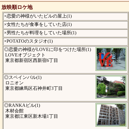
放映順ロケ地
×恋愛の神様がいたビルの屋上(1)
×女性たちが食事をしていた店(1)
×男性たちが料理をしていた場所(1)
×POTATOのスタジオ(1)
◎恋愛の神様がLOVEに印をつけた場所(1)
LOVEオブジェクト
東京都新宿区西新宿6丁目
◎スペインバル(1)
ロニオン
東京都練馬区石神井町3丁目
◎RANKAビル(1)
木材会館
東京都江東区新木場1丁目