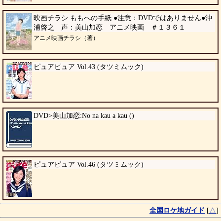
映画チラシ ももへの手紙 ●注意：DVDではありません●沖
浦啓之 声：美山加恋 アニメ映画 ＃１３６１
アニメ映画チラシ（著）
ピュアピュア Vol.43 (タツミムック)
DVD>美山加恋:No na kau a kau ()
ピュアピュア Vol.46 (タツミムック)
全国ロケ地ガイド
[
△
]