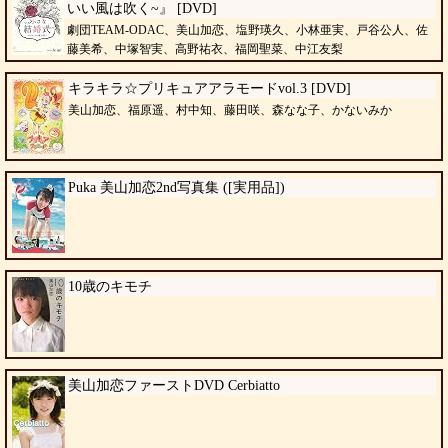
いい風は吹く~』 [DVD]
劇団TEAM-ODAC、美山加恋、塩野瑛久、小林亜実、戸谷公人、佐
藤美希、中塚智実、高野祐衣、福岡聖菜、中江友梨
キラキラ☆プリキュアアラモードvol.3 [DVD]
美山加恋、福原遥、村中知、藤田咲、森なな子、かないみか
Puka 美山加恋2nd写真集 ([実用品])
10歳のキモチ
美山加恋ファーストDVD Cerbiatto