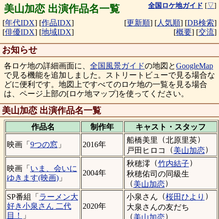
全国ロケ地ガイド
[
▽
]
美山加恋 出演作品名一覧
[
年代IDX
]
[
作品IDX
]
[
更新順
]
[
人気順
]
[
DB検索
]
[
俳優IDX
]
[
地域IDX
]
[
概要
]
[
交流
]
お知らせ
各ロケ地の詳細画面に、
全国風景ガイド
の地図と
GoogleMap
で見る機能を追加しました。ストリートビューで見る場合な
どに便利です。地図上ですべてのロケ地の一覧を見る場合
は、ページ上部の[ロケ地マップ]を使ってください。
美山加恋 出演作品名一覧
作品名
制作年
キャスト・
スタッフ
（
）
船橋美里
北原里英
映画「
9つの窓
」
2016年
（
）
戸田ヒロコ
美山加恋
（
）
秋穂澪
竹内結子
映画「
いま、会いに
2004年
秋穂佑司の同級生
ゆきます(映画)
」
（
）
美山加恋
（
）
小泉さん
桜田ひより
SP番組「
ラーメン大
好き小泉さん 二代
2020年
大泉さんの友だち
目！
」
（
）
美山加恋