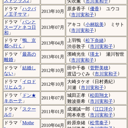
（
）
ストクラス2
」
矢吹薫
市川実和子
（
）
原多香子
優香
ユウコ
ドラマ「
ハクバ
2013年10月
（
）
ノ王子サマ
」
市川実和子
ドラマ「
パンと
（
）
アキコ
小林聡美
ミサト
スープとネコ日
2013年07月
（
）
市川実和子
和
」
（
）
上羽鴨
松下奈緒
ドラマ「
鴨、京
2013年04月
（
）
都へ行く
」
渋谷敦子
市川実和子
（
）
濱崎光生
瑛太
瀬川智世
ドラマ「
最高の
2013年01月
（
）
離婚
」
市川実和子
（
）
田中千春
菅野美穂
ドラマ「
結婚し
2012年10月
（
）
ない
」
渡辺つぐみ
市川実和子
（
）
大崎タケオ
日村勇紀
ドラマ「
イロド
2012年10月
（
）
リヒムラ
」
川瀬
市川実和子
（
）
城田正孝
松田翔太
ドラマ「
ドン★
2011年07月
（
）
キホーテ
」
難波亜希
市川実和子
（
）
成瀬誠一郎
江口洋介
ドラマ「
スクー
2011年01月
（
）
ル!!
」
岡本幸恵
市川実和子
（
）
鈴原奈緒
松雪泰子
ドラマ「
Mothe
2010年04月