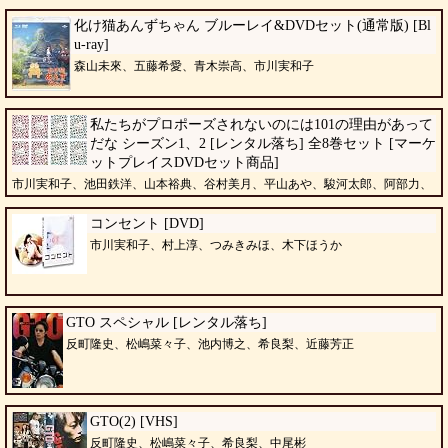
化け猫あんずちゃん ブルーレイ&DVDセット(通常版) [Bl
u-ray]
森山未來、五藤希愛、青木崇高、市川実和子
私たちがプロポーズされないのには101の理由があって
だな シーズン1、2 [レンタル落ち] 全8巻セット [マーケ
ットプレイスDVDセット商品]
市川実和子、池田鉄洋、山本裕典、谷村美月、平山あや、駿河太郎、阿部力、
小島聖、酒井若菜
コンセント [DVD]
市川実和子、村上淳、つみきみほ、木下ほうか
GTO スペシャル [レンタル落ち]
反町隆史、松嶋菜々子、池内博之、希良梨、近藤芳正
GTO(2) [VHS]
反町隆史、松嶋菜々子、希良梨、中尾彬