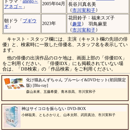
ドラマ「
anego～
2005年04月
長谷川真名美
アネゴ～
」
（
）
市川実和子
：
花田鈴子
福来スズ子
朝ドラ「
ブギウ
（
）
2023年
趣里
羽鳥麻里
ギ
」
（
）
市川実和子
キャスト・スタッフ欄には、主演（キャスト欄の先頭の俳
優）と、検索時に一致した俳優名、スタッフ名を表示してい
ます。
他の俳優の出演作品のロケ地は、画面上部の「俳優IDX」
をご利用ください。 「俳優IDX」にも掲載されていない場
合は、「DB検索」の「作品検索」をご利用ください。
化け猫あんずちゃん ブルーレイ&DVDセット(初回限定
版) [Blu-ray]
森山未來、五藤希愛、青木崇高、市川実和子
神はサイコロを振らない DVD-BOX
小林聡美、ともさかりえ、山本太郎、武田真治、市川実和子