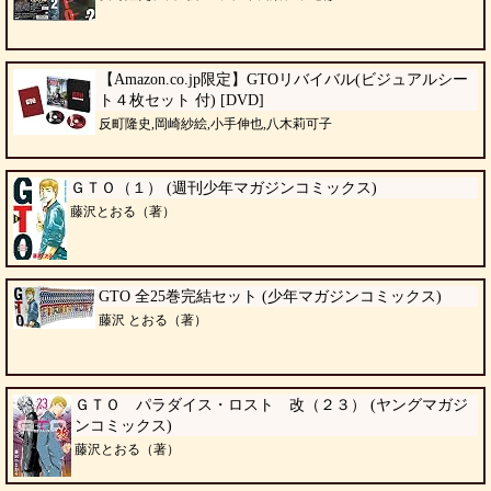
【Amazon.co.jp限定】GTOリバイバル(ビジュアルシー
ト４枚セット 付) [DVD]
反町隆史,岡崎紗絵,小手伸也,八木莉可子
ＧＴＯ（１） (週刊少年マガジンコミックス)
藤沢とおる（著）
GTO 全25巻完結セット (少年マガジンコミックス)
藤沢 とおる（著）
ＧＴＯ パラダイス・ロスト 改（２３） (ヤングマガジ
ンコミックス)
藤沢とおる（著）