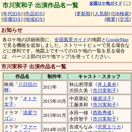
全国ロケ地ガイド
[
▽
]
市川実和子 出演作品名一覧
[
年代IDX
]
[
作品IDX
]
[
更新順
]
[
人気順
]
[
DB検索
]
[
俳優IDX
]
[
地域IDX
]
[
概要
]
[
交流
]
お知らせ
各ロケ地の詳細画面に、
全国風景ガイド
の地図と
GoogleMap
で見る機能を追加しました。ストリートビューで見る場合な
どに便利です。地図上ですべてのロケ地の一覧を見る場合
は、ページ上部の[ロケ地マップ]を使ってください。
市川実和子 出演作品名一覧
作品名
制作年
キャスト・
スタッフ
（
）
秋山恵理菜
井上真央
映画「
八日目の
2011年
（
）
蝉
」
沢田久美
市川実和子
（
）
中原亜紀
篠原涼子
ドラマ「
オトナ
2015年10月
（
）
女子
」
工藤美和
市川実和子
（
）
永田一雄
西島秀俊
ドラマ「
流星ワ
2015年01月
（
）
ゴン
」
永田智子
市川実和子
（
）
吉成ちなみ
沢尻エリカ
ドラマ「
ファー
2014年10月