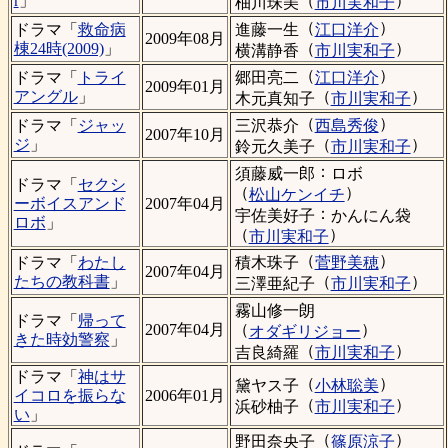
（
）
r
」
柚川珠美
市川実和子
（
）
進藤一生
江口洋介
ドラマ「
救命病
2009年08月
（
）
棟24時(2009)
」
横溝静香
市川実和子
（
）
郷田亮二
江口洋介
ドラマ「
トライ
2009年01月
（
）
アングル
」
木元真知子
市川実和子
（
）
三沢恭介
西島秀俊
ドラマ「
ジャッ
2007年10月
（
）
ジ
」
鈴元久美子
市川実和子
：
須藤威一郎
ロボ
ドラマ「
セクシ
（
）
松山ケンイチ
ーボイスアンド
2007年04月
：
宇佐美好子
かんにん袋
ロボ
」
（
）
市川実和子
（
）
積木珠子
菅野美穂
ドラマ「
わたし
2007年04月
（
）
たちの教科書
」
三澤亜紀子
市川実和子
霧山修一朗
ドラマ「
帰って
（
）
2007年04月
オダギリジョー
きた時効警察
」
（
）
吉良綺羅
市川実和子
ドラマ「
神はサ
（
）
黛ヤス子
小林聡美
イコロを振らな
2006年01月
（
）
浜砂柚子
市川実和子
い
」
（
）
野田奈央子
篠原涼子