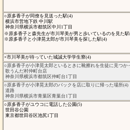
○原多香子が同僚を見送った駅(4)
横浜市営地下鉄 中川駅
神奈川県横浜市都筑区中川1丁目
※原多香子と森先生が市川琴美が男と歩いているのを見た駅(
※原多香子と小津晃太郎が市川琴美を探した駅(4)
×市川琴美が待っていた城誠大学学生寮(4)
○原多香子が小津晃太郎といるときに靴擦れを生徒に見つかった
歌うんだ村仲町台店
神奈川県横浜市都筑区仲町台1丁目
○原多香子が小津晃太郎のバックを店に取りに帰った場所(4)
道路
神奈川県横浜市青葉区青葉台1丁目
○原多香子がユウコに電話した公園(5)
世田谷公園
東京都世田谷区池尻1丁目