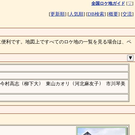
全国ロケ地ガイド
[
▽
]
[
更新順
]
[
人気順
]
[
DB検索
]
[
概要
]
[
交流
]
に便利です。地図上ですべてのロケ地の一覧を見る場合は、ペ
▼
（
）
（
）
今村高志
柳下大
東山カオリ
河北麻友子
市川琴美