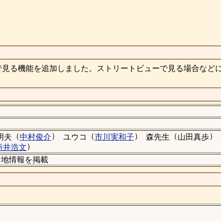
で見る機能を追加しました。ストリートビューで見る場合など
（
）
（
）
（
）
明夫
中村俊介
ユウコ
市川実和子
森先生
山田真歩
）
新井浩文
のロケ地情報を掲載