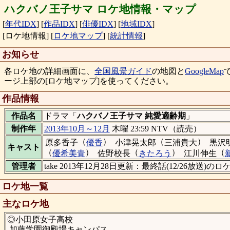
ハクバノ王子サマ ロケ地情報・マップ
[
年代IDX
]
[
作品IDX
]
[
俳優IDX
]
[
地域IDX
]
[ロケ地情報]
[
ロケ地マップ
]
[
統計情報
]
お知らせ
各ロケ地の詳細画面に、
全国風景ガイド
の地図と
GoogleMap
ージ上部の[ロケ地マップ]を使ってください。
作品情報
作品名
ドラマ「
ハクバノ王子サマ 純愛適齢期
」
制作年
2013年10月～12月
木曜 23:59 NTV（読売）
（
）
（
）
原多香子
優香
小津晃太郎
三浦貴大
黒沢
キャスト
（
）
（
）
（
優希美青
佐野校長
きたろう
江川伸生
管理者
take 2013年12月28日更新：最終話(12/26放送)
ロケ地一覧
主なロケ地
◎小田原女子高校
加藤学園御殿場キャンパス