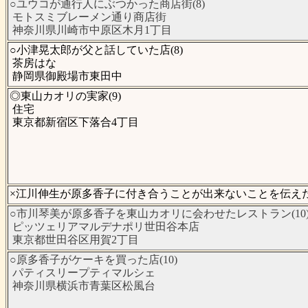
○ユウコが通行人にぶつかった商店街(8)
モトスミブレーメン通り商店街
神奈川県川崎市中原区木月1丁目
○小津晃太郎が父と話していた店(8)
茶房はな
静岡県御殿場市東田中
◎東山カオリの実家(9)
住宅
東京都新宿区下落合4丁目
×江川伸生が原多香子に付き合うことが出来ないことを伝えた埠
○市川琴美が原多香子を東山カオリに会わせたレストラン(10
ピッツェリアマルデナポリ世田谷本店
東京都世田谷区用賀2丁目
○原多香子がケーキを買った店(10)
パティスリープティマルシェ
神奈川県横浜市青葉区松風台