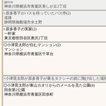
gecca
神奈川県横浜市青葉区美しが丘2丁目
○原多香子がバスを待っていたバス停(2)
道路
静岡県御殿場市水土野
○原多香子の実家(2)
一軒家
東京都世田谷区奥沢2丁目
◎小津晃太郎が住むマンション(2)
マンション
神奈川県横浜市青葉区千草台
×小津晃太郎が原多香子が乗るタクシーの前に飛び出した場所(
◎小津晃太郎が東山カオリからのメールを見た公園(4)
田奈第2公園
神奈川県横浜市青葉区田奈町