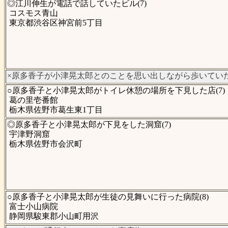
◎江川伸生が電話で話していたビル(7)
コスモス青山
東京都渋谷区神宮前5丁目
×原多香子が小津晃太郎とのことを思い出しながら歩いていた道
○原多香子と小津晃太郎がトイレ休憩の場所を下見した店(7)
葛の里壱番館
栃木県佐野市葛生東1丁目
◎原多香子と小津晃太郎が下見をした洞窟(7)
宇津野洞窟
栃木県佐野市会沢町
○原多香子と小津晃太郎が生徒の見舞いに行った病院(8)
富士小山病院
静岡県駿東郡小山町用沢