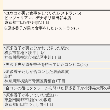
○ユウコが男と食事をしていたレストラン(5)
ピッツェリアマルデナポリ世田谷本店
東京都世田谷区用賀2丁目
※原多香子が男と食事をしたレストラン(5)
○原多香子が男と分かれて帰った駅(5)
横浜市営地下鉄 中川駅
神奈川県横浜市都筑区中川1丁目
×黒沢明夫が原多香子を待っていたコンビニ(5,6)
○原多香子たちが合コンした居酒屋(6)
鳥鮮
神奈川県横浜市青葉区青葉台1丁目
×合コンの後にタクシーから降りた原多香子が小津晃太郎の鼻
○原多香子が歩いていた坂道(7)
東急田園都市線沿いの坂道
東京都町田市つくし野4丁目