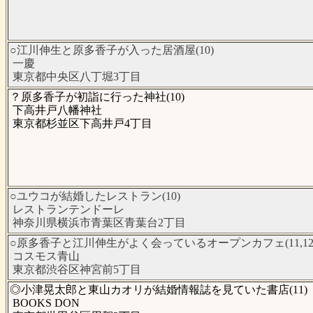
○江川伸生と原多香子が入った居酒屋(10)
一慶
東京都中央区八丁堀3丁目
？原多香子が初詣に行った神社(10)
下高井戸八幡神社
東京都杉並区下高井戸4丁目
○ユウコが結婚したレストラン(10)
レストランテンドーレ
神奈川県横浜市青葉区青葉台2丁目
○原多香子と江川伸生がよく会っているオープンカフェ(11,12
コスモス青山
東京都渋谷区神宮前5丁目
◎小津晃太郎と東山カオリが結婚情報誌を見ていた書店(11)
BOOKS DON