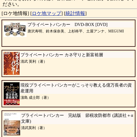
ださい。
[ロケ地情報]
[
ロケ地マップ
]
[
統計情報
]
プライベートバンカー DVD-BOX [DVD]
唐沢寿明、鈴木保奈美、上杉柊平、土屋アンナ、MEGUMI
プライベートバンカー カネ守りと新富裕層
清武 英利（著）
現役プライベートバンカーがこっそり教える億万長者の資
産運用
濵島 成士郎（著）
プライベートバンカー 完結版 節税攻防都市 (講談社＋α
文庫)
清武英利（著）