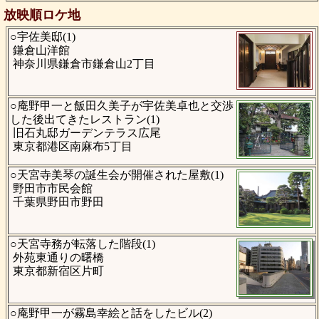
放映順ロケ地
○宇佐美邸(1)
鎌倉山洋館
神奈川県鎌倉市鎌倉山2丁目
○庵野甲一と飯田久美子が宇佐美卓也と交渉
した後出てきたレストラン(1)
旧石丸邸ガーデンテラス広尾
東京都港区南麻布5丁目
○天宮寺美琴の誕生会が開催された屋敷(1)
野田市市民会館
千葉県野田市野田
○天宮寺務が転落した階段(1)
外苑東通りの曙橋
東京都新宿区片町
○庵野甲一が霧島幸絵と話をしたビル(2)