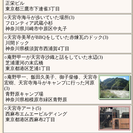
正栄ビル
東京都三鷹市下連雀3丁目
○天宮寺海斗が歩いていた場所(3)
フロンティア武蔵小杉
神奈川県川崎市中原区中丸子
○天宮寺美琴がBBQをしていた赤煉瓦のドック(3)
川間ドック
神奈川県横須賀市西浦賀4丁目
○庵野甲一が天宮寺沙織と話をしていた水辺(3)
芝浦運河の末広橋
東京都港区芝浦1丁目
○庵野甲一、飯田久美子、御子柴修、天宮寺
宏樹、天宮寺海斗がキャンプに行った河原
(3)
青野原キャンプ場
神奈川県相模原市緑区青野原
○天宮寺アート(5)
西麻布エムエービルディング
東京都港区西麻布2丁目