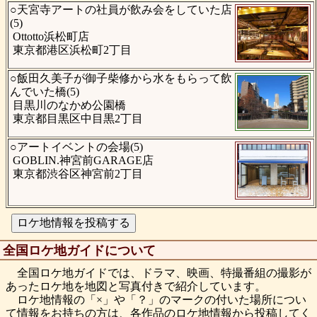
○天宮寺アートの社員が飲み会をしていた店
(5)
Ottotto浜松町店
東京都港区浜松町2丁目
○飯田久美子が御子柴修から水をもらって飲
んでいた橋(5)
目黒川のなかめ公園橋
東京都目黒区中目黒2丁目
○アートイベントの会場(5)
GOBLIN.神宮前GARAGE店
東京都渋谷区神宮前2丁目
全国ロケ地ガイドについて
全国ロケ地ガイドでは、ドラマ、映画、特撮番組の撮影が
あったロケ地を地図と写真付きで紹介しています。
ロケ地情報の「×」や「？」のマークの付いた場所につい
て情報をお持ちの方は、各作品のロケ地情報から投稿してく