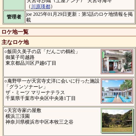
天宮寺沙織
土屋アンナ
天宮寺海斗
（
）
川原瑛都
joe 2025年01月29日更新：第5話のロケ地情報を掲
管理者
載
ロケ地一覧
主なロケ地
○飯田久美子の店「だんごの鶴松」
御菓子司越路
東京都品川区戸越6丁目
○庵野甲一が天宮寺丈洋に会いに行った施設
「グランソナーレ」
ザ・ミーツ マリーナテラス
千葉県千葉市中央区中央港1丁目
○天宮寺家の屋敷
横浜三渓園
神奈川県横浜市中区本牧三之谷