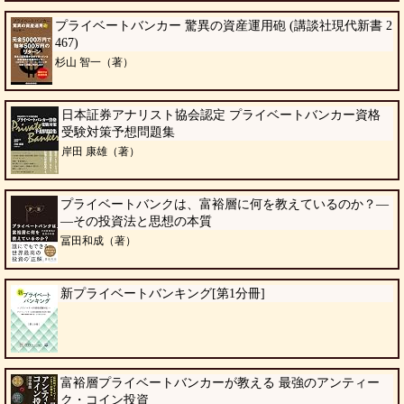
プライベートバンカー 驚異の資産運用砲 (講談社現代新書 2
467)
杉山 智一（著）
日本証券アナリスト協会認定 プライベートバンカー資格
受験対策予想問題集
岸田 康雄（著）
プライベートバンクは、富裕層に何を教えているのか？―
―その投資法と思想の本質
冨田和成（著）
新プライベートバンキング[第1分冊]
富裕層プライベートバンカーが教える 最強のアンティー
ク・コイン投資