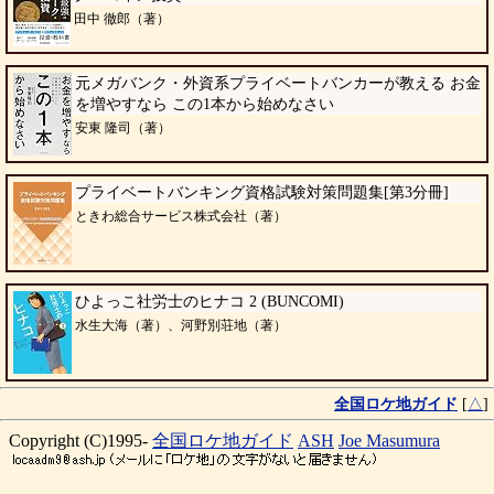
田中 徹郎（著）
元メガバンク・外資系プライベートバンカーが教える お金
を増やすなら この1本から始めなさい
安東 隆司（著）
プライベートバンキング資格試験対策問題集[第3分冊]
ときわ総合サービス株式会社（著）
ひよっこ社労士のヒナコ 2 (BUNCOMI)
水生大海（著）、河野別荘地（著）
全国ロケ地ガイド
[
△
]
Copyright (C)1995-
全国ロケ地ガイド
ASH
Joe Masumura