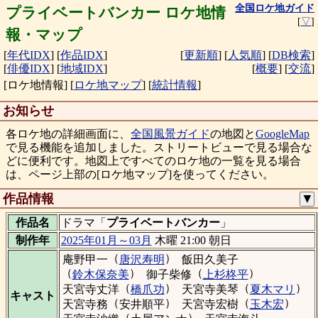
全国ロケ地ガイド
プライベートバンカー ロケ地情
[
▽
]
報・マップ
[
年代IDX
]
[
作品IDX
]
[
更新順
]
[
人気順
]
[
DB検索
]
[
俳優IDX
]
[
地域IDX
]
[
概要
]
[
交流
]
[ロケ地情報]
[
ロケ地マップ
]
[
統計情報
]
お知らせ
各ロケ地の詳細画面に、
全国風景ガイド
の地図と
GoogleMap
で見る機能を追加しました。ストリートビューで見る場合な
どに便利です。地図上ですべてのロケ地の一覧を見る場合
は、ページ上部の[ロケ地マップ]を使ってください。
作品情報
▼
作品名
ドラマ「
プライベートバンカー
」
制作年
2025年01月～03月
木曜 21:00 朝日
（
）
庵野甲一
唐沢寿明
飯田久美子
（
）
（
）
鈴木保奈美
御子柴修
上杉柊平
（
）
（
）
天宮寺丈洋
橋爪功
天宮寺美琴
夏木マリ
キャスト
（
）
（
）
天宮寺務
安井順平
天宮寺宏樹
玉木宏
（
）