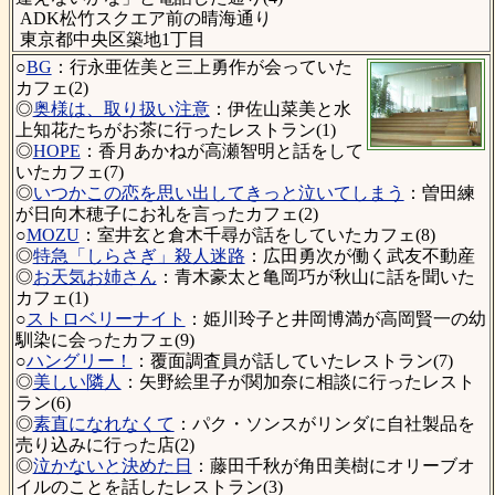
ADK松竹スクエア前の晴海通り
東京都中央区築地1丁目
○
BG
：行永亜佐美と三上勇作が会っていた
カフェ(2)
◎
奥様は、取り扱い注意
：伊佐山菜美と水
上知花たちがお茶に行ったレストラン(1)
◎
HOPE
：香月あかねが高瀬智明と話をして
いたカフェ(7)
◎
いつかこの恋を思い出してきっと泣いてしまう
：曽田練
が日向木穂子にお礼を言ったカフェ(2)
○
MOZU
：室井玄と倉木千尋が話をしていたカフェ(8)
◎
特急「しらさぎ」殺人迷路
：広田勇次が働く武友不動産
◎
お天気お姉さん
：青木豪太と亀岡巧が秋山に話を聞いた
カフェ(1)
○
ストロベリーナイト
：姫川玲子と井岡博満が高岡賢一の幼
馴染に会ったカフェ(9)
○
ハングリー！
：覆面調査員が話していたレストラン(7)
◎
美しい隣人
：矢野絵里子が関加奈に相談に行ったレスト
ラン(6)
◎
素直になれなくて
：パク・ソンスがリンダに自社製品を
売り込みに行った店(2)
◎
泣かないと決めた日
：藤田千秋が角田美樹にオリーブオ
イルのことを話したレストラン(3)