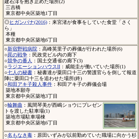
建石澪を抱き止めた場所(2)
三吉橋
東京都中央区築地1丁目
◎
ヒガンバナ(2016)
：来宮渚が食事をしていた食堂「さく
ら」
本種
東京都中央区築地6丁目
○
新宿野戦病院
：高峰英里子の葬儀が行われた場所(6)
○
罠の戦争
：民政党ビル内の廊下
○
競争の番人
：国土交通省の廊下(3)
○
ラジエーションハウスII
：威能圭が働いていた場所(1)
○
七人の秘書
：秘書達が粟田口十三の警護官らを倒して報道
陣に粟田口十三を追わせた場所(終)
○
和田アキ子殺人事件
：和田アキ子の葬儀会場
築地本願寺
東京都中央区築地3丁目
○
輪舞曲
：風間琴美が西嶋ショウにプレゼン
トを渡した駐車場(1)
築地市場駐車場棟
東京都中央区築地6丁目
○
名もなき毒
：原田いずみが以前勤めていた職場に向かう杉