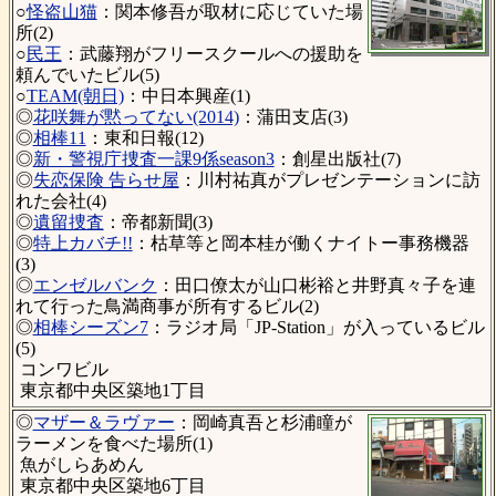
○
怪盗山猫
：関本修吾が取材に応じていた場
所(2)
○
民王
：武藤翔がフリースクールへの援助を
頼んでいたビル(5)
○
TEAM(朝日)
：中日本興産(1)
◎
花咲舞が黙ってない(2014)
：蒲田支店(3)
◎
相棒11
：東和日報(12)
◎
新・警視庁捜査一課9係season3
：創星出版社(7)
◎
失恋保険 告らせ屋
：川村祐真がプレゼンテーションに訪
れた会社(4)
◎
遺留捜査
：帝都新聞(3)
◎
特上カバチ!!
：枯草等と岡本桂が働くナイトー事務機器
(3)
◎
エンゼルバンク
：田口僚太が山口彬裕と井野真々子を連
れて行った鳥満商事が所有するビル(2)
◎
相棒シーズン7
：ラジオ局「JP-Station」が入っているビル
(5)
コンワビル
東京都中央区築地1丁目
◎
マザー＆ラヴァー
：岡崎真吾と杉浦瞳が
ラーメンを食べた場所(1)
魚がしらあめん
東京都中央区築地6丁目