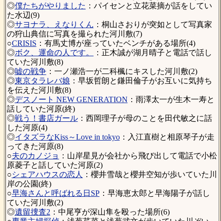
◎
僕たちがやりました
：パイセンと立花菜摘が話をしてい
た水辺(9)
◎
サヨナラ、えなりくん
：桐山さおりが突如として写真家
の狩山典信に写真を撮られた河川敷(7)
○
CRISIS
：有馬丈博が座っていたベンチがある場所(4)
◎
ボク、運命の人です。
：正木誠が湖月晴子と電話で話し
ていた河川敷(8)
◎
嘘の戦争
：一ノ瀬浩一が二科楓にキスした河川敷(2)
◎
東京タラレバ娘
：早坂哲朗と鎌田倫子がお互いに気持ち
を伝えた河川敷(8)
◎
デスノート NEW GENERATION
：雨澤太一が生木一寿と
話していた河原(終)
◎
戦う！書店ガール
：西岡理子が母のことを田代敏之に話
した河原(4)
◎
イタズラなKiss～Love in tokyo
：入江直樹と相原琴子が走
ってきた河原(8)
○
夫のカノジョ
：山岸星見が会社から飛び出して電話で小松
原菱子と話していた河原(2)
○
シェアハウスの恋人
：櫻井雪哉と櫻井空知が歩いていた川
岸の公園(終)
○
早海さんと呼ばれる日SP
：早海恵太郎と早海陽子が話し
ていた河川敷(2)
◎
遺留捜査2
：中尾亨が深山隼を殴った場所(6)