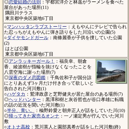
◎
恋愛結婚の法則
：宇都宮洋介と林遥がラーメンを食べた
屋台があった場所(11)
隅田川テラス
東京都中央区築地6丁目
○
マンハッタンラブストーリー
：えもやんにテレビで告られ
た忍っちがえもやんに弾き語りをした川沿いの公園(5)
○
ダイヤモンドガール
：南條麗香が子供を捜していた公園
(2)
はとば公園
東京都中央区築地6丁目
◎
アンラッキーガール！
：福良幸、朝倉
香、綾波樹が指輪を抜けなくなったことを
八雲空海に謝った場所(7)
◎
深夜のダメ恋図鑑
：千鳥佐和子が国分諒
にとりあえず3ヶ月だけ付き合って欲しいと
告白された河川敷(1)
○
ハゲタカ
：鷲津政彦と芝野健夫が居た屋台のある場所(7)
◎
ヘッドハンター
：黒澤和樹と灰谷哲也が谷口孝雄に転職
の話の近況を聞いた河川敷(1)
○
半分、青い。
：楡野鈴愛と朝井正人が話をしていた川(10)
◎
帰ってきた家売るオンナ
：一ノ瀬定男が佇んでいた河川
敷
○
オトナ高校
：荒川英人と園部真希が話をした河川敷(終)