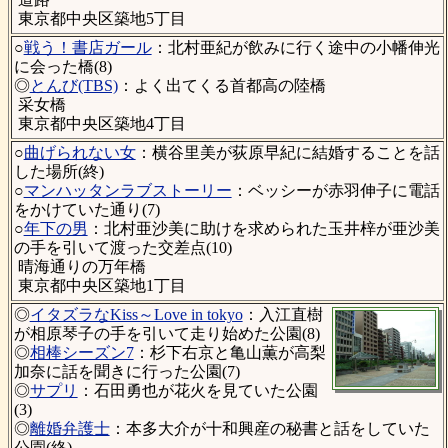
東京都中央区築地5丁目
○
戦う！書店ガール
：北村亜紀が飲みに行く途中の小幡伸光
に会った橋(8)
◎
とんび(TBS)
：よく出てくる首都高の陸橋
采女橋
東京都中央区築地4丁目
○
曲げられない女
：横谷里美が荻原早紀に結婚することを話
した場所(終)
○
マンハッタンラブストーリー
：ベッシーが赤羽伸子に電話
をかけていた通り(7)
○
年下の男
：北村亜沙美に助けを求められた玉井梓が亜沙美
の手を引いて渡った交差点(10)
晴海通りの万年橋
東京都中央区築地1丁目
◎
イタズラなKiss～Love in tokyo
：入江直樹
が相原琴子の手を引いて走り始めた公園(8)
◎
相棒シーズン7
：杉下右京と亀山薫が高梨
加奈に話を聞きに行った公園(7)
◎
サプリ
：石田勇也が花火を見ていた公園
(3)
◎
離婚弁護士
：本多大介が十和興産の秘書と話をしていた
公園(終)