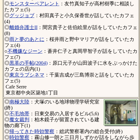
◎
モンスターペアレント
：友竹真知子が高村樹季に相談し
たカフェ(5)
◎
グッジョブ
：村田真子と小久保香世が話していたカフェ
(4)
◎
離婚弁護士II
：間宮貴子と佐伯絵里が話をしていたカフェ
(8)
◎
雨と夢のあとに
：桜井雨と野中マリアが話をしていたカ
フェ(4)
○
不機嫌なジーン
：蒼井仁子と真岡早智子が話をしていたカ
フェ(7)
◎
黒革の手帖(2004)
：原口元子が山田波子に水をぶっかけた
カフェの店内(1)
◎
東京ラブシネマ
：千葉吉成が三島博崇と話をしていたカ
フェ(5)
Cafe Serre
東京都中央区築地1丁目
◎
南極大陸
：犬塚のいる地球物理学研究室
(終)
◎
不毛地帯
：日東交易の入居するビル(5,6)
◎
魔女裁判
：柏木鏡子が留置されている建
物の廊下(1)
◎
帰ってきた時効警察
：総武警察署内の総合受付(終)
◎
時効警察
：霧山修一朗と三日月しずかが話をしながら歩