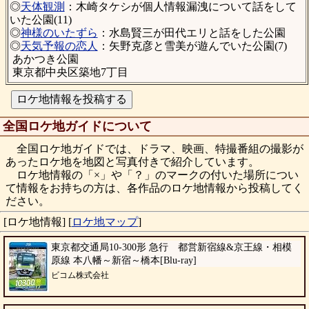
◎
天体観測
：木崎タケシが個人情報漏洩について話をして
いた公園(11)
◎
神様のいたずら
：水島賢三が田代エリと話をした公園
◎
天気予報の恋人
：矢野克彦と雪美が遊んでいた公園(7)
あかつき公園
東京都中央区築地7丁目
全国ロケ地ガイドについて
全国ロケ地ガイドでは、ドラマ、映画、特撮番組の撮影が
あったロケ地を地図と写真付きで紹介しています。
ロケ地情報の「×」や「？」のマークの付いた場所につい
て情報をお持ちの方は、各作品のロケ地情報から投稿してく
ださい。
[ロケ地情報]
[
ロケ地マップ
]
東京都交通局10-300形 急行 都営新宿線&京王線・相模
原線 本八幡～新宿～橋本[Blu-ray]
ビコム株式会社