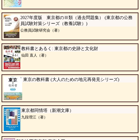
2027年度版 東京都のⅢ類（過去問題集） (東京都の公務
員試験対策シリーズ（教養試験）)
公務員試験研究会（著）
教科書とあるく: 東京都の史跡と文化財
仙田 直人（著）
東京の教科書 (大人のための地元再発見シリーズ)
東京都同情塔（新潮文庫）
九段理江（著）