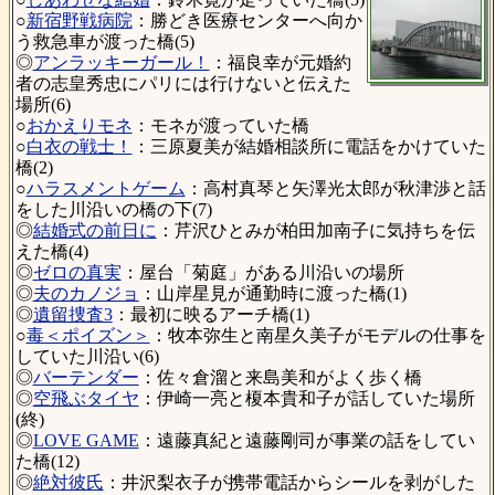
○
新宿野戦病院
：勝どき医療センターへ向か
う救急車が渡った橋(5)
◎
アンラッキーガール！
：福良幸が元婚約
者の志皇秀忠にパリには行けないと伝えた
場所(6)
○
おかえりモネ
：モネが渡っていた橋
○
白衣の戦士！
：三原夏美が結婚相談所に電話をかけていた
橋(2)
○
ハラスメントゲーム
：高村真琴と矢澤光太郎が秋津渉と話
をした川沿いの橋の下(7)
◎
結婚式の前日に
：芹沢ひとみが柏田加南子に気持ちを伝
えた橋(4)
◎
ゼロの真実
：屋台「菊庭」がある川沿いの場所
◎
夫のカノジョ
：山岸星見が通勤時に渡った橋(1)
◎
遺留捜査3
：最初に映るアーチ橋(1)
○
毒＜ポイズン＞
：牧本弥生と南星久美子がモデルの仕事を
していた川沿い(6)
◎
バーテンダー
：佐々倉溜と来島美和がよく歩く橋
◎
空飛ぶタイヤ
：伊崎一亮と榎本貴和子が話していた場所
(終)
◎
LOVE GAME
：遠藤真紀と遠藤剛司が事業の話をしてい
た橋(12)
◎
絶対彼氏
：井沢梨衣子が携帯電話からシールを剥がした