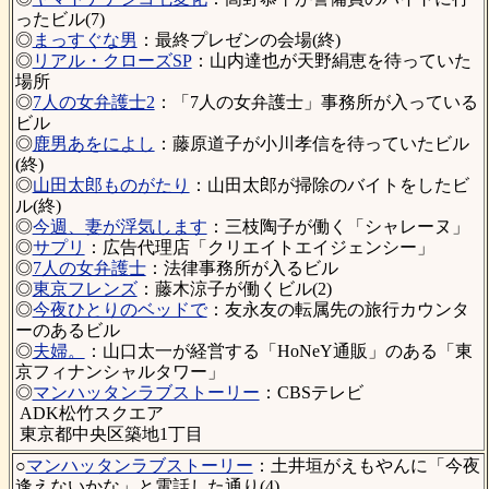
ったビル(7)
◎
まっすぐな男
：最終プレゼンの会場(終)
◎
リアル・クローズSP
：山内達也が天野絹恵を待っていた
場所
◎
7人の女弁護士2
：「7人の女弁護士」事務所が入っている
ビル
◎
鹿男あをによし
：藤原道子が小川孝信を待っていたビル
(終)
◎
山田太郎ものがたり
：山田太郎が掃除のバイトをしたビ
ル(終)
◎
今週、妻が浮気します
：三枝陶子が働く「シャレーヌ」
◎
サプリ
：広告代理店「クリエイトエイジェンシー」
◎
7人の女弁護士
：法律事務所が入るビル
◎
東京フレンズ
：藤木涼子が働くビル(2)
◎
今夜ひとりのベッドで
：友永友の転属先の旅行カウンタ
ーのあるビル
◎
夫婦。
：山口太一が経営する「HoNeY通販」のある「東
京フィナンシャルタワー」
◎
マンハッタンラブストーリー
：CBSテレビ
ADK松竹スクエア
東京都中央区築地1丁目
○
マンハッタンラブストーリー
：土井垣がえもやんに「今夜
逢えないかな」と電話した通り(4)