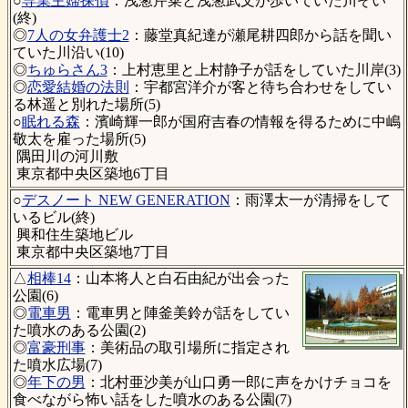
○
専業主婦探偵
：浅葱芹菜と浅葱武文が歩いていた川ぞい
(終)
◎
7人の女弁護士2
：藤堂真紀達が瀬尾耕四郎から話を聞い
ていた川沿い(10)
◎
ちゅらさん3
：上村恵里と上村静子が話をしていた川岸(3)
◎
恋愛結婚の法則
：宇都宮洋介が客と待ち合わせをしてい
る林遥と別れた場所(5)
○
眠れる森
：濱崎輝一郎が国府吉春の情報を得るために中嶋
敬太を雇った場所(5)
隅田川の河川敷
東京都中央区築地6丁目
○
デスノート NEW GENERATION
：雨澤太一が清掃をして
いるビル(終)
興和住生築地ビル
東京都中央区築地7丁目
△
相棒14
：山本将人と白石由紀が出会った
公園(6)
◎
電車男
：電車男と陣釜美鈴が話をしてい
た噴水のある公園(2)
◎
富豪刑事
：美術品の取引場所に指定され
た噴水広場(7)
◎
年下の男
：北村亜沙美が山口勇一郎に声をかけチョコを
食べながら怖い話をした噴水のある公園(7)