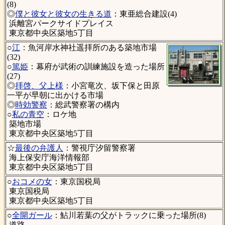
(8)
◎
僕と彼女と彼女の生きる道
：東亜総合建設(4)
浜離宮パークサイドプレイス
東京都中央区築地5丁目
○
江
：魚河岸水神社遥拝所のある築地市場
(32)
○
篤姫
：幕府が武術の訓練施設を造った場所
(27)
◎
拝啓、父上様
：小宮竜次、坂下保と田原
一平が早朝に出かける市場
◎
時効警察
：総武警察署の構内
○
私の青空
：ロケ地
築地市場
東京都中央区築地5丁目
☆
最後の弁護人
：警視庁汐留警察署
海上保安庁海洋情報部
東京都中央区築地5丁目
○
おコメの女
：東京国税局
東京国税局
東京都中央区築地5丁目
○
全開ガール
：鮎川若葉の父がトラックに乗った場所(8)
道路