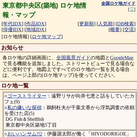
全国ロケ地ガイド
東京都中央区(築地) ロケ地情
[
▽
]
報・マップ
[
年代IDX
]
[
作品IDX
]
[
更新順
]
[
人気順
]
[
DB検索
]
[
俳優IDX
]
[
地域IDX
]
[
概要
]
[
交流
]
[ロケ地情報]
[
ロケ地マップ
]
お知らせ
各ロケ地の詳細画面に、
全国風景ガイド
の地図と
GoogleMap
で見る機能を追加しました。ストリートビューで見る場合な
どに便利です。地図上ですべてのロケ地の一覧を見る場合
は、ページ上部の[ロケ地マップ]を使ってください。
ロケ地一覧
○
ゴーストライター
：遠野リサが向井七恵と話をしていたカ
フェ(9)
○
私の嫌いな探偵
：鵜飼杜夫が千葉文香から浮気調査の依頼
を受けた店(5)
DG Fish＆Shellfish
東京都中央区築地5丁目
○
おいハンサム!!2
：伊藤源太郎が働く「HIYODORIGOE」