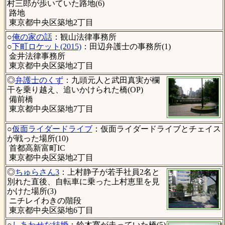
村三郎が歩いていた路地(6)
路地
東京都中央区築地2丁目
○
俺の家の話
：観山法律事務所
○
下町ロケット(2015)
：田辺弁護士の事務所(1)
金井法律事務所
東京都中央区築地2丁目
◎
弁護士のくず
：九頭元人と武田真実が欄
干を乗り越え、追いかけられた橋(OP)
備前橋
東京都中央区築地7丁目
○
仮面ライダードライブ
：仮面ライダードライブとチェイス
が戦った場所(10)
首都高新富町IC
東京都中央区築地2丁目
◎
ちゅらさん3
：上村静子が若手社員2名と
別れた直後、自転車に乗った上村恵里を見
かけた場所(3)
ニチレイわきの階段
東京都中央区築地6丁目
○
しあわせな結婚
：鈴木寛が走っていた橋(5)