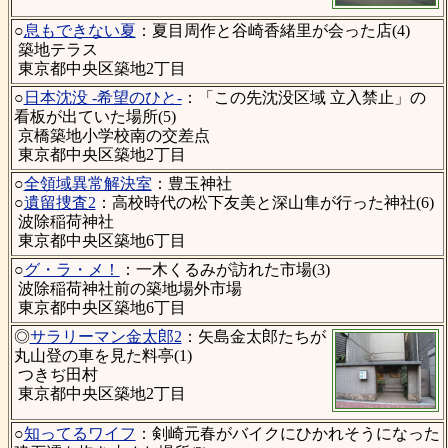
○
息もできない夏
：夏目周作と谷崎香緒里が会った店(4)
築地テラス
東京都中央区築地2丁目
○
日本沈没 -希望のひと-
：「この先沈没区域 立入禁止」の
看板が出ていた場所(5)
京橋築地小学校南の交差点
東京都中央区築地2丁目
○
全領域異常解決室
：豊玉神社
○
遺留捜査2
：高校時代の松下友美と深山隼が行った神社(6)
波除稲荷神社
東京都中央区築地6丁目
○
グ・ラ・メ！
：一木くるみが訪れた市場(3)
波除稲荷神社前の築地場外市場
東京都中央区築地6丁目
◎
サラリーマン金太郎2
：矢島金太郎たちが
丸山登の車を見た料亭(1)
つきぢ田村
東京都中央区築地2丁目
○
知ってるワイフ
：剣崎元春がバイクにひかれそうになった