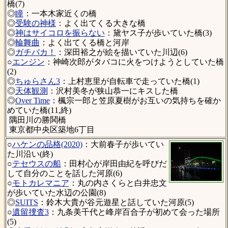
橋(7)
◎
瞳
：一本木家近くの橋
◎
受験の神様
：よく出てくる大きな橋
◎
神はサイコロを振らない
：黛ヤス子が歩いていた橋(3)
◎
輪舞曲
：よく出てくる橋と河岸
◎
ガチバカ！
：深田裕之が絵を描いていた川辺(6)
○
エンジン
：神崎次郎がタバコに火をつけようとしていた橋
(2)
◎
ちゅらさん3
：上村恵里が自転車で走っていた橋(1)
◎
天体観測
：沢村美冬が狭山恭一にキスした橋
◎
Over Time
：楓宗一郎と笠原夏樹がお互いの気持ちを確か
めていた橋(11,終)
隅田川の勝鬨橋
東京都中央区築地6丁目
○
ハケンの品格(2020)
：大前春子が歩いてい
た川沿い(終)
○
テセウスの船
：田村心が岸田由紀を呼びだ
して自分のことを話した河原(6)
○
モトカレマニア
：丸の内さくらと白井忠文
が歩いていた水辺の公園(8)
◎
SUITS
：鈴木大貴が谷元遊星と話していた河原(5)
○
遺留捜査3
：九条美千代と峰岸百合子が初めて会った場所
(5)