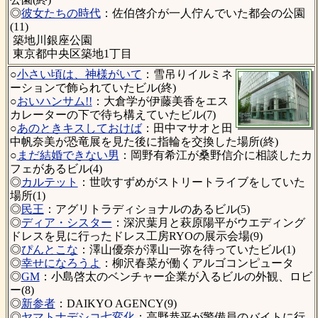
◎
彼女たちの時代
：佐伯啓介が一人佇んでいた都会の公園
(11)
築地川銀座公園
東京都中央区築地1丁目
○
小さい頃は、神様がいて
：雪吊りイルミネ
ーションで飾られていたビル(終)
○
おいハンサム!!
：大倉学が伊藤美香をエス
カレーターの下で待ち構えていたビル(7)
○
あのときキスしておけば
：田中マサオと田
中帆奈美が恐竜展を見た後に指輪を交換した場所(終)
○
まだ結婚できない男
：岡野有希江が桑野信介に相談したカ
フェがあるビル(4)
◎
カルテット
：世吹すずめがストリートライブをしていた
場所(1)
◎
民王
：アグリトラディショナルのあるビル(5)
◎
ディア・シスター
：深沢葉月と萩原陽平がウエディング
ドレスを見に行ったドレス工房RYOの展示会場(9)
◎
ぴんとこな
：澤山優奈が澤山一弥を待っていたビル(1)
◎
幸せになろうよ
：柳沢春菜が働くアルゴコンピュータ
◎
GM
：小島啓太のベンチャー企業が入るビルの外観、ロビ
ー(8)
◎
新参者
：DAIKYO AGENCY(9)
◎
ヤマトナデシコ七変化
：高野恭平が警備員のバイトに行