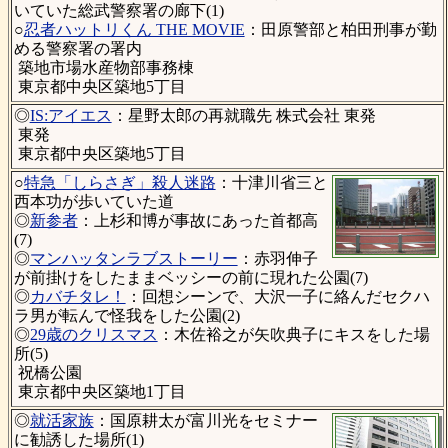
いていた総武警察署の廊下(1)
○
忍者ハットリくん THE MOVIE
：田原警部と柏田刑事が勤
める警察署の署内
築地市場水産物部事務棟
東京都中央区築地5丁目
◎
IS:アイエス
：星野太郎の再就職先 株式会社 東発
東発
東京都中央区築地5丁目
○
特急「しらさぎ」殺人迷路
：十津川省三と
西本功が歩いていた道
◎
新参者
：上杉和博が事故にあった首都高
(7)
◎
マンハッタンラブストーリー
：赤羽伸子
が前掛けをしたままベッシーの前に現れた公園(7)
◎
カバチタレ！
：回想シーンで、大沢一子に絡んだセクハ
ラ男が転んで怪我をした公園(2)
◎
29歳のクリスマス
：木佐裕之が矢吹典子にキスをした場
所(5)
祝橋公園
東京都中央区築地1丁目
◎
就活家族
：国原耕太が富川光をセミナー
に勧誘した場所(1)