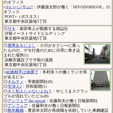
のオフィス
○
おいハンサム!!
：伊藤源太郎が働く「HIYODORIGOE」の
オフィス
POST+（ポスタス）
東京都中央区築地5丁目
◎
サキ
：新田隼人が勤務する雑誌社
汐留イーストサイドビルディング
東京都中央区築地5丁目
◎
鹿男あをによし
：小川がタクシーに乗っ
たものの、デモ行進のために渋滞に巻き込
まれた場所(1)
浜離宮建設プラザ前の道路
東京都中央区築地5丁目
○
結婚相手は抽選で
：冬村奈々の働くラジオ局
があるビル
◎
ギルティ
：帝都新聞社(9)
◎
交渉人2
：邦和新聞(1)
◎
キミ犯人じゃないよね？
：やじうまスクラン
ブルが流れていたビル(8)
◎
アンフェア the special
：佐藤和夫が働く日報新聞社
◎
アンフェア
：佐藤和夫が働く日報新聞社
◎
熟年離婚
：豊原幸太郎が再就職を依頼していた東鋼建設