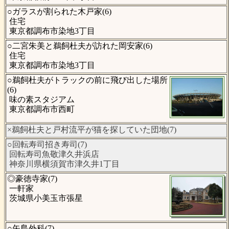
○ガラスが割られた木戸家(6)
住宅
東京都調布市染地3丁目
○二宮朱美と鵜飼杜夫が訪れた岡安家(6)
住宅
東京都調布市染地3丁目
○鵜飼杜夫がトラックの前に飛び出した場所
(6)
味の素スタジアム
東京都調布市西町
×鵜飼杜夫と戸村流平が猫を探していた団地(7)
○回転寿司招き寿司(7)
回転寿司魚敬津久井浜店
神奈川県横須賀市津久井1丁目
◎豪徳寺家(7)
一軒家
茨城県小美玉市張星
○矢島外科(7)