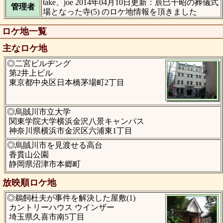
take、joe 2014年04月10日更新：辰巳千昭の葬儀式
管理者
場となった寺(5) のロケ地情報を頂きました
ロケ地一覧
主なロケ地
◎二宮ビルヂング
第2井上ビル
東京都中央区日本橋茅場町2丁目
◎烏賊川市立大学
関東学院大学横浜金沢八景キャンパス
神奈川県横浜市金沢区六浦東1丁目
◎烏賊川市を見渡せる高台
香貫山公園
静岡県沼津市本郷町
放映順ロケ地
◎鵜飼杜夫が事件を解決した屋敷(1)
カントリーハウス ウインザー
埼玉県久喜市南5丁目