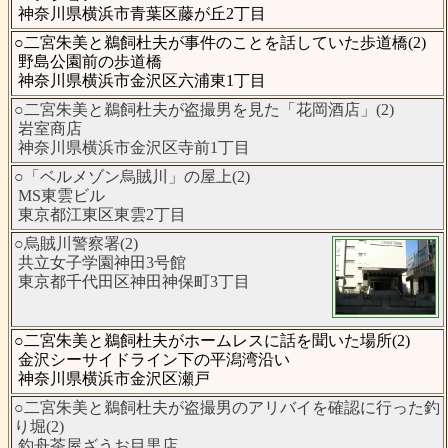
神奈川県横浜市青葉区藤が丘2丁目
○二宮朱美と鵜飼杜夫が事件のことを話していた歩道橋(2)
野島公園前の歩道橋
神奈川県横浜市金沢区六浦東1丁目
○二宮朱美と鵜飼杜夫が盗撮男を見た「花岡酒店」(2)
岩室商店
神奈川県横浜市金沢区寺前1丁目
○「ベルメゾン烏賊川」の屋上(2)
MS東雲ビル
東京都江東区東雲2丁目
○烏賊川警察署(2)
共立女子学園神田3号館
東京都千代田区神田神保町3丁目
○二宮朱美と鵜飼杜夫がホームレスに話を聞いた場所(2)
金沢シーサイドライン下の平潟湾沿い
神奈川県横浜市金沢区瀬戸
○二宮朱美と鵜飼杜夫が盗撮男のアリバイを確認に行った釣
り堀(2)
釣舟茶屋ざうお目黒店