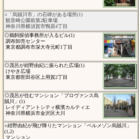
○「烏賊川市」の石碑がある場所(1)
観音崎公園前第2駐車場
神奈川県横須賀市鴨居4丁目
◎鵜飼探偵事務所が入るビル(1)
調布卸売センター
東京都調布市深大寺元町1丁目
◎茂呂が紺野由紀に振られた広場(1)
けやき広場
東京都世田谷区上用賀2丁目
◎茂呂が住むマンション「プロヴァンス烏
賊川」(1)
レイディアントシティ横濱カルティエ
神奈川県横浜市金沢区大川
○紺野由紀が飛び降りたマンション「ベルメゾン烏賊川」
(1,2)
マンション