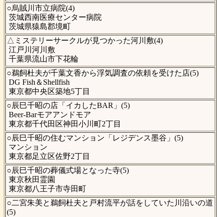
○烏賊川市立病院(4)
茨城西南医療センター病院
茨城県猿島郡境町
△ミステリーサークルが見つかった河川敷(4)
江戸川河川敷
千葉県流山市下花輪
○鵜飼杜夫が千葉文香から浮気調査の依頼を受けた店(5)
DG Fish＆Shellfish
東京都中央区築地5丁目
○辰巳千昭の店「イカしたBAR」(5)
Beer-Barモアアンドモア
東京都千代田区神田小川町2丁目
○辰巳千昭の住むマンション「レジデンス墨谷」(5)
マンション
東京都足立区佐野2丁目
○辰巳千昭の葬儀式場となった寺(5)
東京秋田霊園
東京都八王子市寺田町
○二宮朱美と鵜飼杜夫と戸村流平が話をしていた川沿いの道
(5)