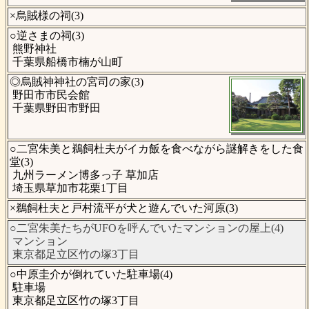
×烏賊様の祠(3)
○逆さまの祠(3)
熊野神社
千葉県船橋市楠が山町
◎烏賊神神社の宮司の家(3)
野田市市民会館
千葉県野田市野田
○二宮朱美と鵜飼杜夫がイカ飯を食べながら謎解きをした食
堂(3)
九州ラーメン博多っ子 草加店
埼玉県草加市花栗1丁目
×鵜飼杜夫と戸村流平が犬と遊んでいた河原(3)
○二宮朱美たちがUFOを呼んでいたマンションの屋上(4)
マンション
東京都足立区竹の塚3丁目
○中原圭介が倒れていた駐車場(4)
駐車場
東京都足立区竹の塚3丁目