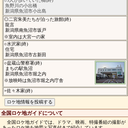
○3人が歩いていた橋(終)
魚野川の小出橋
新潟県魚沼市小出島
◎二宮朱美たちが泊った旅館(終)
龍言
新潟県南魚沼市坂戸
※室内は大宮一の家
○水沢家(終)
住宅
新潟県魚沼市古新田
○盆蔵山警察署(終)
まちの駅魚沼
新潟県魚沼市堀之内
※放映時は魚沼市堀之内庁舎
×佐々木家(終)
全国ロケ地ガイドについて
全国ロケ地ガイドでは、ドラマ、映画、特撮番組の撮影が
あったロケ地を地図と写真付きで紹介しています。