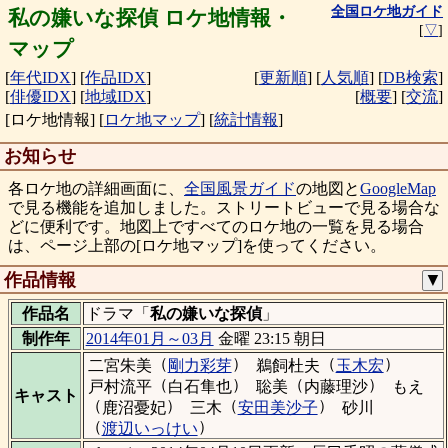
全国ロケ地ガイド
私の嫌いな探偵 ロケ地情報・
[
▽
]
マップ
[
年代IDX
]
[
作品IDX
]
[
更新順
]
[
人気順
]
[
DB検索
]
[
俳優IDX
]
[
地域IDX
]
[
概要
]
[
交流
]
[ロケ地情報]
[
ロケ地マップ
]
[
統計情報
]
お知らせ
各ロケ地の詳細画面に、
全国風景ガイド
の地図と
GoogleMap
で見る機能を追加しました。ストリートビューで見る場合な
どに便利です。地図上ですべてのロケ地の一覧を見る場合
は、ページ上部の[ロケ地マップ]を使ってください。
作品情報
▼
作品名
ドラマ「
私の嫌いな探偵
」
制作年
2014年01月～03月
金曜 23:15 朝日
（
）
（
）
二宮朱美
剛力彩芽
鵜飼杜夫
玉木宏
（
）
（
）
戸村流平
白石隼也
聡美
内藤理沙
もえ
キャスト
（
）
（
）
鹿沼憂妃
三木
安田美沙子
砂川
（
）
渡辺いっけい