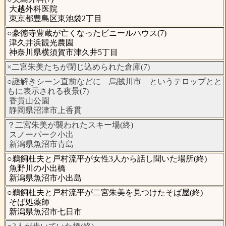
大越外科医院
東京都豊島区東池袋2丁目
○豪徳寺豊蔵が亡くなったビニールハウス(7)
津久井浜観光農園
神奈川県横須賀市津久井5丁目
×二宮朱美たちが閉じ込められた倉庫(7)
○謎解きシーン直前などに 烏賊川市 というテロップとと
もに表示される夜景(7)
香貫山公園
静岡県沼津市上香貫
？二宮朱美が襲われたスキー場(終)
スノーパーク小出
新潟県魚沼市青島
○鵜飼杜夫と戸村流平が女性3人から話し聞いた場所(終)
魚野川の小出橋
新潟県魚沼市小出島
○鵜飼杜夫と戸村流平が二宮朱美を見つけたそば屋(終)
そば処薬師
新潟県魚沼市七日市