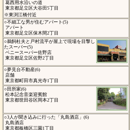
葛西用水沿いの道
東京都足立区大谷田5丁目
※東渕江橋付近
○不細工な男が住むアパート(5)
アパート
東京都足立区保木間2丁目
○鵜飼杜夫と戸村流平が屋上で現場を目撃し
たスーパー(5)
ベニースーパー佐野店
東京都足立区佐野2丁目
○夢見台不動産(6)
店舗
東京都町田市真光寺1丁目
○田所家(6)
松本記念音楽迎賓館
東京都世田谷区岡本2丁目
○3人が聞き込みに行った「丸島酒店」(6)
丸島酒店
東京都板橋区三園1丁目