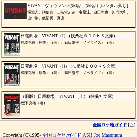
VIVANT ヴィヴァン 3(第4話、第5話) [レンタル落ち]
堺雅人、阿部寛、二階堂ふみ、竜星涼、迫田孝也、河内大和、
山中崇、飯沼愛、真凛
日曜劇場 VIVANT（I） (扶桑社ＢＯＯＫＳ文庫)
福澤克雄（原作）（著）、蒔田陽平（ノベライズ）（著）
日曜劇場 VIVANT（II） (扶桑社ＢＯＯＫＳ文庫)
福澤克雄（原作）（著）、蒔田陽平（ノベライズ）（著）
（旧版）日曜劇場 VIVANT（上） (扶桑社文庫)
福澤 克雄（著）
全国ロケ地ガイド
[
△
]
Copyright (C)1995-
全国ロケ地ガイド
ASH
Joe Masumura