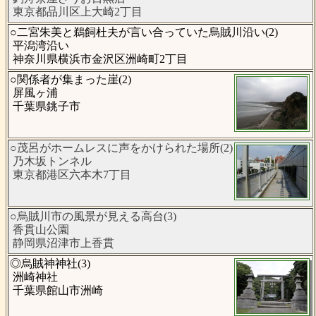
東京都品川区上大崎2丁目
○二宮朱美と鵜飼杜夫が言い合っていた烏賊川沿い(2)
平潟湾沿い
神奈川県横浜市金沢区洲崎町2丁目
○関係者が集まった崖(2)
屏風ヶ浦
千葉県銚子市
○茂呂がホームレスに声をかけられた場所(2)
乃木坂トンネル
東京都港区六本木7丁目
○烏賊川市の風景が見える高台(3)
香貫山公園
静岡県沼津市上香貫
◎烏賊神神社(3)
洲崎神社
千葉県館山市洲崎