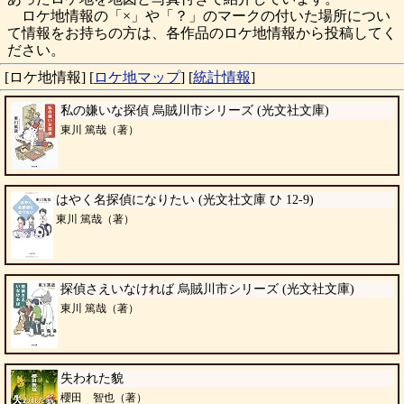
ロケ地情報の「×」や「？」のマークの付いた場所につい
て情報をお持ちの方は、各作品のロケ地情報から投稿してく
ださい。
[ロケ地情報]
[
ロケ地マップ
]
[
統計情報
]
私の嫌いな探偵 烏賊川市シリーズ (光文社文庫)
東川 篤哉（著）
はやく名探偵になりたい (光文社文庫 ひ 12-9)
東川 篤哉（著）
探偵さえいなければ 烏賊川市シリーズ (光文社文庫)
東川 篤哉（著）
失われた貌
櫻田 智也（著）