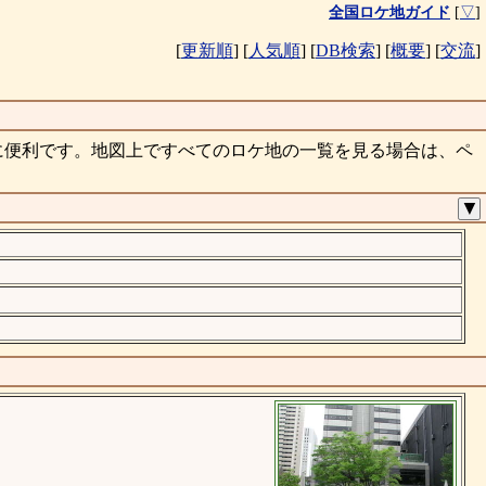
全国ロケ地ガイド
[
▽
]
[
更新順
]
[
人気順
]
[
DB検索
]
[
概要
]
[
交流
]
に便利です。地図上ですべてのロケ地の一覧を見る場合は、ペ
▼