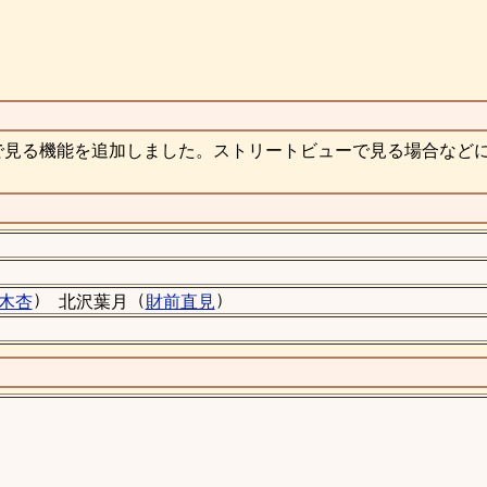
で見る機能を追加しました。ストリートビューで見る場合など
）
（
）
木杏
北沢葉月
財前直見