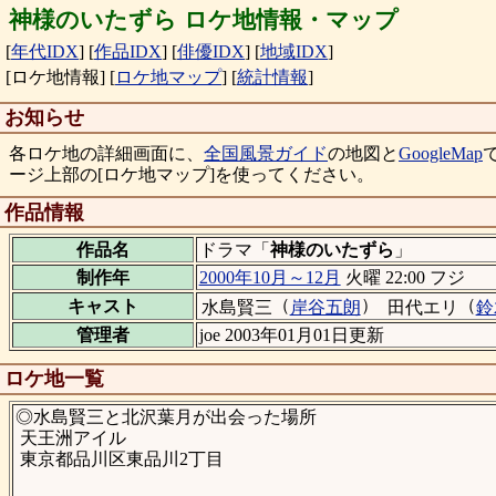
神様のいたずら ロケ地情報・マップ
[
年代IDX
]
[
作品IDX
]
[
俳優IDX
]
[
地域IDX
]
[ロケ地情報]
[
ロケ地マップ
]
[
統計情報
]
お知らせ
各ロケ地の詳細画面に、
全国風景ガイド
の地図と
GoogleMap
ージ上部の[ロケ地マップ]を使ってください。
作品情報
作品名
ドラマ「
神様のいたずら
」
制作年
2000年10月～12月
火曜 22:00 フジ
（
）
（
キャスト
水島賢三
岸谷五朗
田代エリ
鈴
管理者
joe 2003年01月01日更新
ロケ地一覧
◎水島賢三と北沢葉月が出会った場所
天王洲アイル
東京都品川区東品川2丁目