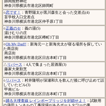
師岡熊野神社
神奈川県横浜市港北区師岡町
○
恋です！
：青野陽太が黒川森生と会った交差点(4)
盲学校入口交差点
神奈川県横浜市港北区仲手原1丁目
○
正義のセ
：義の湯(5)
湯けむりの庄
神奈川県横浜市港北区樽町3丁目
○
Oh My Dad!!
：新海元一と新海光太が寝る場所を探してい
た商店街
商店街
神奈川県横浜市港北区日吉本町1丁目
△
リバース
：4人で集まった居酒屋(3)
藤家大衆割烹
神奈川県横浜市港北区日吉本町1丁目
○
リバース
：村井隆明が深瀬和久を飲んだ後に呼び止めて話
していたビル(3)
甲南ビル
神奈川県横浜市港北区日吉本町1丁目
○
踊る大捜査線 レインボーブリッジを封鎖せよ！
：試験用
の蒲田トンネルの工事現場があるポートタワーの裏