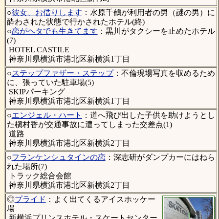
○
彼女、お借りします
：水原千鶴が利用者の男（謎の男）に
酔わされた状態で行かされたホテル(終)
○
恋がヘタでも生きてます
：黒川がタクシーを止めたホテル
(7)
HOTEL CASTILE
神奈川県横浜市港北区新横浜1丁目
○
ステップファザー・ステップ
：不倫現場写真を収めるため
に、張っていた駐車場(5)
SKIPパーキング
神奈川県横浜市港北区新横浜1丁目
○
エンジェル・ハート
：道へ飛び出した子供を助けようとし
た槇村香が交通事故に遭ってしまった交差点(1)
道路
神奈川県横浜市港北区新横浜2丁目
○
フランケンシュタインの恋
：深志研がダンプカーにはねら
れた場所(7)
トラック総合会館
神奈川県横浜市港北区新横浜2丁目
◎
プライド
：よく出てくるアイスホッケー
場
新横浜プリンスホテル・スケートセンター