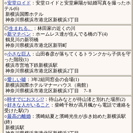
○
安堂ロイド
：安堂ロイドと安堂麻陽が結婚写真を撮ったホ
テル(6)
新横浜国際ホテル
神奈川県横浜市港北区新横浜3丁目
◎
生まれる。
：林田家の近くの川
○
新マチベン
：ホームレス達が住んでる橋の下(4)
鶴見川の新羽橋
神奈川県横浜市港北区新羽町
○
小さな巨人
：山田春彦が落ちてくるトランクから子供を守
った階段(1)
横浜市営地下鉄新横浜駅
神奈川県横浜市港北区新横浜2丁目
○
愛しい嘘
：3年2組同窓会の会場(1)
新横浜国際ホテルマナーハウス（南館）
神奈川県横浜市港北区新横浜3丁目 7- 8
○
時すでにおスシ!?
：待山みなとが待山渚と別れた場所(2)
○
好きな人がいること
：柴崎千秋が高月楓から電話で連絡を
受けた駅(7)
○
最高の離婚
：濱崎結夏と濱崎光生が歩き始めた新横浜駅
(終)
新横浜駅