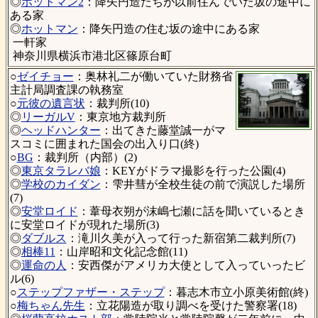
◎
ホットマン2
：降矢円造たちが以前住んでいた坂の途中に
ある家
◎
ホットマン
：降矢円造の住む坂の途中にある家
一軒家
神奈川県横浜市港北区篠原台町
○
ゼイチョー
：奥林礼二が働いていた財務省
主計局調査課の執務室
○
元彼の遺言状
：裁判所(10)
◎
リーガルV
：東京地方裁判所
◎
ヘッドハンター
：出てきた藤堂誠一がマ
スコミに囲まれた国会の出入り口(終)
○
BG
：裁判所（内部）(2)
◎
東京タラレバ娘
：KEYがドラマ撮影を行った公園(4)
◎
学校のカイダン
：雫井彗が全校生徒の前で演説した場所
(7)
◎
安堂ロイド
：葦母衣朔が沫嶋七瀬に話を聞いているとき
に安堂ロイドが現れた場所(3)
◎
ダブルス
：滝川久美が入って行った新宿第二裁判所(7)
◎
相棒11
：山岸昭和文化記念館(11)
◎
運命の人
：安西傑がアメリカ大使として入っていったビ
ル(6)
○
ステップファザー・ステップ
：暮志木市立小原美術館(終)
○
梅ちゃん先生
：立花陽造が取り調べを受けた警察署(18)