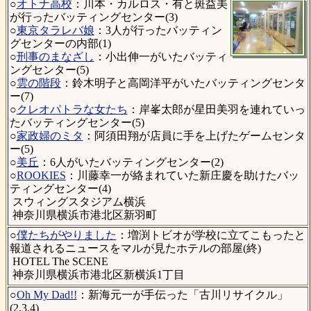
○
オトナ高校
：川本・カルロス・有と斑益美
が行ったバッティングセンター(3)
○
東京タラレバ娘
：3人が行ったバッティン
グセンターの内部(1)
○
刑事のまなざし
：小出伸一がいたバッティ
ングセンター(5)
○
雲の階段
：鈴木明子と高岡洋平がいたバッティングセンタ
ー(7)
○
クレオパトラな女たち
：岸峯太郎が星田美羽を連れていっ
たバッティングセンター(5)
○
家政婦のミタ
：阿須田翔が店員に手を上げたゲームセンタ
ー(5)
○
美丘
：6人がいたバッティングセンター(2)
○
ROOKIES
：川藤幸一が絡まれていた新庄慶を助けたバッ
ティングセンター(4)
スウィングスタジアム横浜
神奈川県横浜市港北区新羽町
○
僕たちがやりました
：増渕トビオが学校に立てこもったと
報道されるニュースをマルが見たホテルの部屋(終)
HOTEL The SCENE
神奈川県横浜市港北区新横浜1丁目
○
Oh My Dad!!
：新海元一が手伝った「古川リサイクル」
(2,3,4)