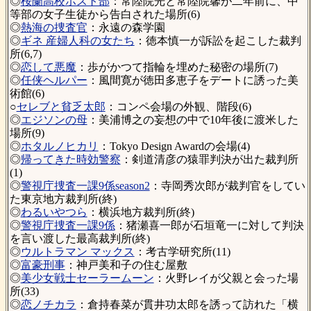
◎
桜蘭高校ホスト部
：常陸院光と常陸院馨が二年前に、中
等部の女子生徒から告白された場所(6)
◎
熱海の捜査官
：永遠の森学園
◎
ギネ 産婦人科の女たち
：徳本慎一が訴訟を起こした裁判
所(6,7)
◎
恋して悪魔
：歩がかつて指輪を埋めた秘密の場所(7)
◎
任侠ヘルパー
：風間寛が徳田多恵子をデートに誘った美
術館(6)
○
セレブと貧乏太郎
：コンペ会場の外観、階段(6)
◎
エジソンの母
：美浦博之の妄想の中で10年後に渡米した
場所(9)
◎
ホタルノヒカリ
：Tokyo Design Awardの会場(4)
◎
帰ってきた時効警察
：剣道清彦の猿罪判決が出た裁判所
(1)
◎
警視庁捜査一課9係season2
：寺岡秀次郎が裁判官をしてい
た東京地方裁判所(終)
◎
わるいやつら
：横浜地方裁判所(終)
◎
警視庁捜査一課9係
：猪瀬喜一郎が石垣竜一に対して判決
を言い渡した最高裁判所(終)
◎
ウルトラマン マックス
：考古学研究所(11)
◎
富豪刑事
：神戸美和子の住む屋敷
◎
美少女戦士セーラームーン
：火野レイが父親と会った場
所(33)
◎
恋ノチカラ
：倉持春菜が貫井功太郎を誘って訪れた「横