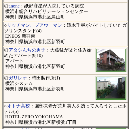
◎
anone
：紙野彦星が入院している病院
横浜市総合リハビリテーションセンター
神奈川県横浜市港北区鳥山町
○
リッチマン、プアウーマン
：澤木千尋がバイトしていたガ
ソリンスタンド(4)
ENEOS 新羽南
神奈川県横浜市港北区新羽町
◎
アタシんちの男子
：大蔵猛が父と住み始
めたアパート(9,10)
アパート
神奈川県横浜市港北区新羽町
◎
ガリレオ
：時田製作所(1)
横浜システム
神奈川県横浜市港北区新羽町
○
オトナ高校
：園部真希が荒川英人を誘って入ろうとしたホ
テル(5)
HOTEL ZERO YOKOHAMA
神奈川県横浜市港北区新横浜1丁目