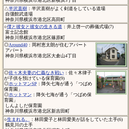
神奈川県横浜市港北区新横浜3丁目
△
半沢直樹
：半沢直樹がよく剣道をしている道場
自彊館武道場
神奈川県横浜市港北区高田町
○
僕と彼女と彼女の生きる道
：井上啓一の葬儀式場(7)
富士記念館
神奈川県横浜市港北区篠原町
◎
Around40
：岡村恵太朗が住むアパート
アパート
神奈川県横浜市港北区大倉山4丁目
◎
佐々木夫妻の仁義なき戦い
：佐々木律子
が子供を預けている保育園(9)
◎
ホットマンSP
：降矢七海が通う「つばめ
保育園」
◎
ホットマン
：降矢七海が通う「つばめ保
育園」
しんよしだ保育園
神奈川県横浜市港北区新吉田町
○
生まれる。
：林田愛子と林田愛美が話をしていた土手(6)
鶴見川の土手