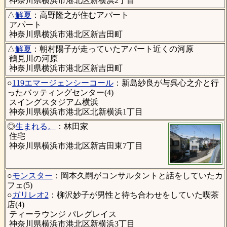
神奈川県横浜市港北区新横浜2丁目
△
解夏
：高野隆之が住むアパート
アパート
神奈川県横浜市港北区新吉田町
△
解夏
：朝村陽子が走っていたアパート近くの河原
鶴見川の河原
神奈川県横浜市港北区新吉田町
○
119エマージェンシーコール
：新島紗良が与呉心之介と行
ったバッティングセンター(4)
スイングスタジアム横浜
神奈川県横浜市港北区北新横浜1丁目
◎
生まれる。
：林田家
住宅
神奈川県横浜市港北区新吉田東7丁目
○
モンスター
：岡本久嗣がコンサルタントと話をしていたカ
フェ(5)
○
ガリレオ2
：柳沢妙子が男性と待ち合わせをしていた喫茶
店(4)
ティーラウンジ パレグレイス
神奈川県横浜市港北区新横浜3丁目