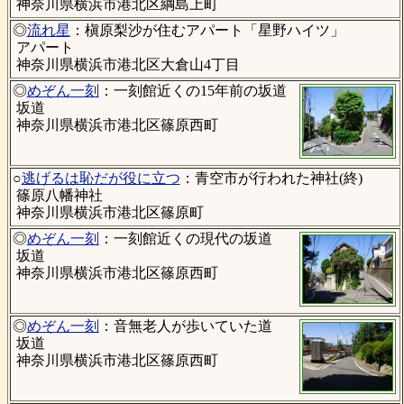
神奈川県横浜市港北区綱島上町
◎
流れ星
：槇原梨沙が住むアパート「星野ハイツ」
アパート
神奈川県横浜市港北区大倉山4丁目
◎
めぞん一刻
：一刻館近くの15年前の坂道
坂道
神奈川県横浜市港北区篠原西町
○
逃げるは恥だが役に立つ
：青空市が行われた神社(終)
篠原八幡神社
神奈川県横浜市港北区篠原町
◎
めぞん一刻
：一刻館近くの現代の坂道
坂道
神奈川県横浜市港北区篠原西町
◎
めぞん一刻
：音無老人が歩いていた道
坂道
神奈川県横浜市港北区篠原西町