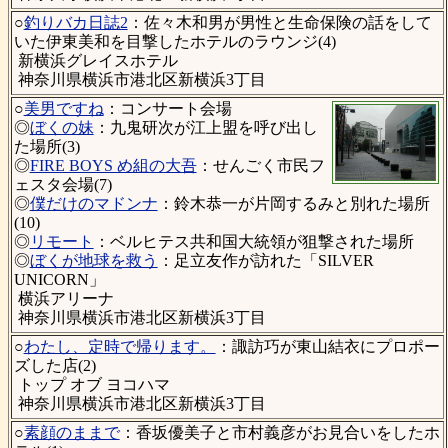
○
釣りバカ日誌2
：佐々木和男が男性と生命保険の話をして
いた伊東美和を目撃したホテルのラウンジ(4)
新横浜グレイスホテル
神奈川県横浜市港北区新横浜3丁目
○
美男ですね
：コンサート会場
◎
ぼくの妹
：九鬼研次が江上盟を呼び出し
た場所(3)
◎
FIRE BOYS め組の大吾
：せんごく市民フ
ェスタ会場(7)
◎
僕だけのマドンナ
：鈴木恭一が片岡するみと別れた場所
(10)
◎
リモート
：ベルヒテス共和国大統領が狙撃された場所
◎
ぼくが地球を救う
：足立友作が訪れた「SILVER
UNICORN」
横浜アリーナ
神奈川県横浜市港北区新横浜3丁目
○
わたし、定時で帰ります。
：諏訪巧が東山結衣にプロポー
ズした店(2)
トップ オブ ヨコハマ
神奈川県横浜市港北区新横浜3丁目
○
素顔のままで
：香坂優美子と市村義彦がお見合いをしたホ