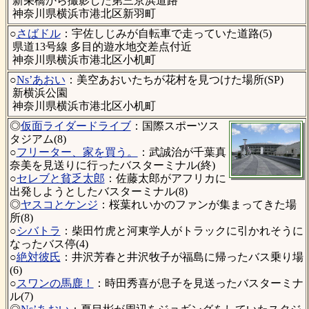
新栄橋から撮影した第三京浜道路
神奈川県横浜市港北区新羽町
○
さばドル
：宇佐しじみが自転車で走っていた道路(5)
県道13号線 多目的遊水地交差点付近
神奈川県横浜市港北区小机町
○
Ns’あおい
：美空あおいたちが花村を見つけた場所(SP)
新横浜公園
神奈川県横浜市港北区小机町
◎
仮面ライダードライブ
：国際スポーツス
タジアム(8)
○
フリーター、家を買う。
：武誠治が千葉真
奈美を見送りに行ったバスターミナル(終)
○
セレブと貧乏太郎
：佐藤太郎がアフリカに
出発しようとしたバスターミナル(8)
◎
ヤスコとケンジ
：桜葉れいかのファンが集まってきた場
所(8)
○
シバトラ
：柴田竹虎と河東学人がトラックに引かれそうに
なったバス停(4)
○
絶対彼氏
：井沢芳春と井沢牧子が福島に帰ったバス乗り場
(6)
○
スワンの馬鹿！
：時田秀喜が息子を見送ったバスターミナ
ル(7)