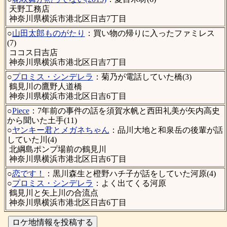
天野工務店
神奈川県横浜市港北区日吉7丁目
○
山田太郎ものがたり
：買い物の帰りに入ったファミレス
(7)
ココス日吉店
神奈川県横浜市港北区日吉7丁目
○
プロミス・シンデレラ
：菊乃が電話していた橋(3)
鶴見川の鷹野人道橋
神奈川県横浜市港北区日吉6丁目
○
Piece
：7年前の事件の話を須賀水帆と西田礼美が矢内高史
から聞いた土手(11)
○
ヤンキー君とメガネちゃん
：品川大地と和泉岳の後輩が話
していた川(4)
北綱島ポンプ場前の鶴見川
神奈川県横浜市港北区日吉6丁目
○
恋です！
：黒川森生と橙野ハチ子が話をしていた河原(4)
○
プロミス・シンデレラ
：よく出てくる河原
鶴見川と矢上川の合流点
神奈川県横浜市港北区日吉6丁目