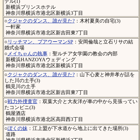
テル(1)
新横浜プリンスホテル
神奈川県横浜市港北区新横浜3丁目
○
クジャクのダンス、誰が見た?
：木村夏美の自宅(3)
一軒家
神奈川県横浜市港北区新吉田東7丁目
○
リッチマン、プアウーマンSP
：安岡倫哉と立石リサの結
婚式会場
○
メイちゃんの執事
：聖ルチア女学園の教会の内部
新横浜HANZOYAウェディング
神奈川県横浜市港北区新横浜3丁目
○
クジャクのダンス、誰が見た?
：山下心麦と神井孝が話を
した川の土手(3)
鶴見川の土手
神奈川県横浜市港北区新吉田東7丁目
○
戦力外捜査官
：双葉大介と大友洋が車の中から見張ってい
たコンビニ(3)
鶴屋酒店
神奈川県横浜市港北区高田西3丁目
○
ぼくの妹
：江上盟が下水道から地上に出てきた場所(3)
道路