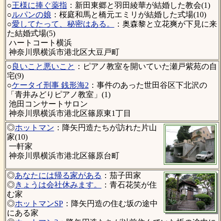
○
王様に捧ぐ薬指
：新田東郷と羽田綾華が結婚した教会(1)
○
ルパンの娘
：桜庭和馬と橋元エミリが結婚した式場(10)
○
愛してたって、秘密はある。
：奥森黎と立花爽が下見に来
た結婚式場(5)
ハートコート横浜
神奈川県横浜市港北区大豆戸町
○
良いこと悪いこと
：ピアノ教室を開いていた瀬戸紫苑の自
宅(9)
○
ケータイ刑事 銭形海2
：事件のあった世田谷区下北沢の
「青井みどりピアノ教室」(1)
池田コンサートサロン
神奈川県横浜市港北区篠原東1丁目
◎
ホットマン
：降矢円造たちが訪れた片山
家(10)
一軒家
神奈川県横浜市港北区篠原台町
◎
あなたには帰る家がある
：茄子田家
◎
きょうは会社休みます。
：青石花笑が住
む家
◎
ホットマンSP
：降矢円造の住む坂の途中
にある家