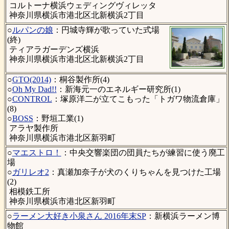
コルトーナ横浜ウェディングヴィレッタ
神奈川県横浜市港北区北新横浜2丁目
○
ルパンの娘
：円城寺輝が歌っていた式場
(終)
ティアラガーデンズ横浜
神奈川県横浜市港北区北新横浜2丁目
○
GTO(2014)
：桐谷製作所(4)
○
Oh My Dad!!
：新海元一のエネルギー研究所(1)
○
CONTROL
：塚原洋二が立てこもった「トガワ物流倉庫」
(8)
○
BOSS
：野垣工業(1)
アラヤ製作所
神奈川県横浜市港北区新羽町
○
マエストロ！
：中央交響楽団の団員たちが練習に使う廃工
場
○
ガリレオ2
：真瀬加奈子が犬のくりちゃんを見つけた工場
(2)
相模鉄工所
神奈川県横浜市港北区新羽町
○
ラーメン大好き小泉さん 2016年末SP
：新横浜ラーメン博
物館