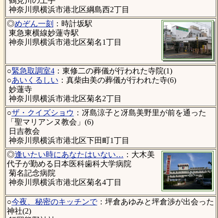
鶴見川の土手
神奈川県横浜市港北区綱島西2丁目
◎
めぞん一刻
：時計坂駅
東急東横線妙蓮寺駅
神奈川県横浜市港北区菊名1丁目
○
緊急取調室4
：東修二の葬儀が行われた寺院(1)
○
あいくるしい
：真柴由美の葬儀が行われた寺(6)
妙蓮寺
神奈川県横浜市港北区菊名2丁目
○
ザ・クイズショウ
：冴島涼子と冴島美野里が前を通った
「聖マリアンヌ教会」(6)
日吉教会
神奈川県横浜市港北区下田町1丁目
◎
逢いたい時にあなたはいない…
：大木美
代子が勤める日本医科歯科大学病院
菊名記念病院
神奈川県横浜市港北区菊名4丁目
○
今夜、秘密のキッチンで
：坪倉あゆみと坪倉渉が出会った
神社(2)