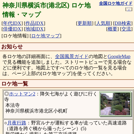
全国ロケ地ガイド
神奈川県横浜市(港北区) ロケ地
[
▽
]
情報・マップ
[
年代IDX
]
[
作品IDX
]
[
更新順
]
[
人気順
]
[
DB検索
]
[
俳優IDX
]
[
地域IDX
]
[
概要
]
[
交流
]
[ロケ地情報]
[
ロケ地マップ
]
お知らせ
各ロケ地の詳細画面に、
全国風景ガイド
の地図と
GoogleMap
で見る機能を追加しました。ストリートビューで見る場合な
どに便利です。地図上ですべてのロケ地の一覧を見る場合
は、ページ上部の[ロケ地マップ]を使ってください。
ロケ地一覧
◎
ホットマン2
：降矢七海がよく遊びに行く
寺
本法寺
神奈川県横浜市港北区小机町
○
月夜行路
：野宮ルナが運転する車が走っていた高速道路
（道路を跨ぐ橋から撮ったシーン）(5)