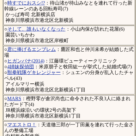
○
時すでにおスシ!?
：待山渚が待山みなとを連れて行った新
幹線レーンのある回転寿司(7)
かっぱ寿司 北新横浜店
神奈川県横浜市港北区北新横浜
○
そして、誰もいなくなった
：小山内保が訪れた花屋(6)
園芸いちかわ
神奈川県横浜市港北区岸根町
○
君に捧げるエンブレム
：鷹匠和也と仲川未希が結婚した式
場
○
ヒガンバナ(2014)
：江藤環ビューティークリニック
○
4姉妹探偵団
：米原朋子と牧田紘一が挙式した結婚式場(7)
○
獣拳戦隊ゲキレンジャー
：シュエンの分身が乱入したチャ
ペル(43)
アイルマリー横浜
神奈川県横浜市港北区北新横浜1丁目
○
MARS
：樫野零が倉沢尚也に命令された不良3人に絡まれ
たガード下(4)
JR横浜線沿いの環状2号の高架下
神奈川県横浜市港北区新横浜1丁目
○
マエストロ！
：天道徹三郎が一丁田薫を連れて行った金さ
んの整備工場