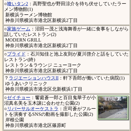
○
喰いタン2
：高野聖也が野田涼介を待ち伏せしていたラー
メン博物館(1)
新横浜ラーメン博物館
神奈川県横浜市港北区新横浜2丁目
○
家族ゲーム
：沼田一茂と浅海舞香が一緒に食事をしながら
話していたレストラン(2)
MODERN GRILL
神奈川県横浜市港北区新横浜2丁目
○
プライド
：石川知佳と池上友則が夏川啓介と話をしていた
レストラン(終)
レストラン＆ラウンジ ニューヨーク
神奈川県横浜市港北区新横浜2丁目
？
ラジエーションハウスII
：軒下吾郎が働いていた病院(1)
ゆうあいクリニック
神奈川県横浜市港北区北新横浜1丁目
○
ゼイチョー
：饗庭蒼一郎と百目鬼華子が小
沼真名美を玉木譲に会わせた公園(2)
○
リバーサルオーケストラ
：庄司蒼がフルー
トを演奏するSNSの動画を撮影した公園(2)
岸根公園
神奈川県横浜市港北区篠原町