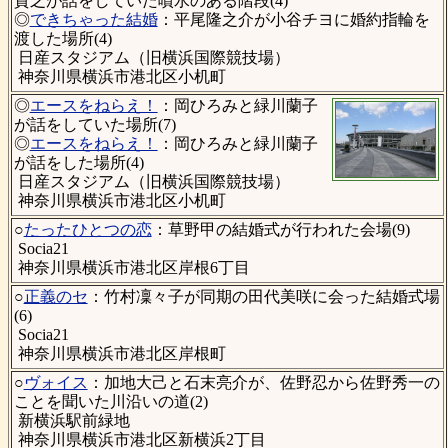
貴之が話をしていた噴水のある階段(4)
◎
できちゃった結婚
：平尾隆之介が小谷チヨに婚約指輪を
渡した場所(4)
日産スタジアム（旧横浜国際競技場）
神奈川県横浜市港北区小机町
◎
エースをねらえ！
：岡ひろみと緑川蘭子
が話をしていた場所(7)
◎
エースをねらえ！
：岡ひろみと緑川蘭子
が話をした場所(4)
日産スタジアム（旧横浜国際競技場）
神奈川県横浜市港北区小机町
○
たったひとつの恋
：草野甲の結婚式が行われた会場(9)
Socia21
神奈川県横浜市港北区岸根6丁目
○
正義のセ
：竹村凜々子が同期の田代美咲に会った結婚式場
(6)
Socia21
神奈川県横浜市港北区岸根町
○
ヴォイス
：加地大己と石末亮介が、佐野忍から佐野秀一の
ことを聞いた川沿いの道(2)
新横浜駅前緑地
神奈川県横浜市港北区新横浜2丁目