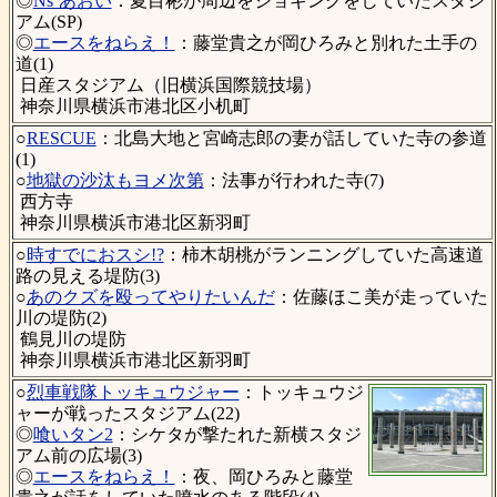
◎
Ns’あおい
：夏目彬が周辺をジョギングをしていたスタジ
アム(SP)
◎
エースをねらえ！
：藤堂貴之が岡ひろみと別れた土手の
道(1)
日産スタジアム（旧横浜国際競技場）
神奈川県横浜市港北区小机町
○
RESCUE
：北島大地と宮崎志郎の妻が話していた寺の参道
(1)
○
地獄の沙汰もヨメ次第
：法事が行われた寺(7)
西方寺
神奈川県横浜市港北区新羽町
○
時すでにおスシ!?
：柿木胡桃がランニングしていた高速道
路の見える堤防(3)
○
あのクズを殴ってやりたいんだ
：佐藤ほこ美が走っていた
川の堤防(2)
鶴見川の堤防
神奈川県横浜市港北区新羽町
○
烈車戦隊トッキュウジャー
：トッキュウジ
ャーが戦ったスタジアム(22)
◎
喰いタン2
：シケタが撃たれた新横スタジ
アム前の広場(3)
◎
エースをねらえ！
：夜、岡ひろみと藤堂