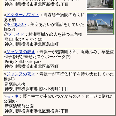
神奈川県横浜市港北区新横浜2丁目
○
ドクターホワイト
：高森総合病院の近くに
ある橋
◎
Ns’あおい
：美空あおいが電話をしていた
橋(SP)
◎
プライド
：村瀬亜樹が恋人を待つ三角橋
鳥山川のさんかくはし
神奈川県横浜市港北区鳥山町
○
ジャンヌの裁き
：寿就一が越前剛太郎、近藤ふみ、草壁佐
和子を呼び寄せたスケボーパーク(7)
Pretty Solid skate park
神奈川県横浜市港北区新羽町
○
ジャンヌの裁き
：寿就一が草壁佐和子を待ち伏せしていた
橋(終)
新横浜大橋
神奈川県横浜市港北区小机町2丁目
○
モテキ
：藤本幸世が中柴いつかからのメッセージに倒れた
公園(8)
新横浜駅前公園
神奈川県横浜市港北区新横浜2丁目