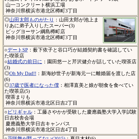
山一コンクリート横浜工場
神奈川県横浜市港北区樽町3丁目
◎
山田太郎ものがたり
：山田太郎が池上ま
りあに弟子入りしたスーパー(3)
ビッグヨーサン綱島樽町店
神奈川県横浜市港北区樽町3丁目
○
デートSP
：薮下依子と谷口巧が結婚契約書を確認してい
た喫茶店
○
結婚式の前日に
：園田悠一と芹沢健介が話していた喫茶店
(3)
◎
Oh My Dad!!
：新海紗世子が新海元一に離婚届を渡した店
(6)
◎
37歳で医者になった僕
：相澤直美と娘が朝食を食べてい
た喫茶店(5)
喫茶まりも
神奈川県横浜市港北区日吉2丁目
○
ビリギャル
：工藤さやかが受験した慶應義塾大学入学試験
日吉校舎会場
慶應義塾大学日吉キャンパス
神奈川県横浜市港北区日吉4丁目
○
花咲舞が黙ってない(2015)
：夏目木材(6)