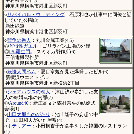
中村板金製作所
神奈川県横浜市港北区新羽町
○
サバイバル・ウェディング
：石原和也が仕事中に同僚と話
していた公園(3)
新田緑道
神奈川県横浜市港北区新羽町
○
競争の番人
：丸川金属工業(4,5)
◎
ど根性ガエル
：ゴリラパン工場の外観
◎
PS-羅生門-
：スミオカ製作所(6)
三信電機製作所
神奈川県横浜市港北区新羽町
○
妖怪人間ベム
：夏目章規が見た爆発したビル(6)
新横浜ウエストビル
神奈川県横浜市港北区新横浜2丁目
○
シェアハウスの恋人
：津山汐が参加した友
人の結婚式場の内部(7)
◎
Around40
：新庄高文と森村奈央の結婚式
会場(1)
○
山田太郎ものがたり
：池上隆子の妄想の中
で、山田和夫がいた屋敷(4)
○
ホテリアー
：小田桐杏子が食事をした韓国のレストラン
(1)