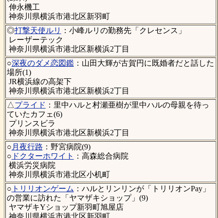
伸永機工
神奈川県横浜市港北区新羽町
◎
打撃天使ルリ
：小峰ルリの勤務先「クレセンス」
レーザーテック
神奈川県横浜市港北区新横浜2丁目
○
深夜のダメ恋図鑑
：山田大輝が古賀円に既婚者だと話した
場所(1)
JR横浜線の高架下
神奈川県横浜市港北区新横浜2丁目
△
プライド
：里中ハルと村瀬亜樹が里中ハルの母親を待っ
ていたカフェ(6)
プリンスビラ
神奈川県横浜市港北区新横浜2丁目
○
月夜行路
：野宮病院(9)
○
ドクターホワイト
：高森総合病院
横浜労災病院
神奈川県横浜市港北区小机町
○
トリリオンゲーム
：ハルとリンリンが「トリリオンPay」
の営業に訪れた「ヤマザキショップ」(9)
ヤマザキYショップ新羽町旭屋店
神奈川県横浜市港北区新羽町