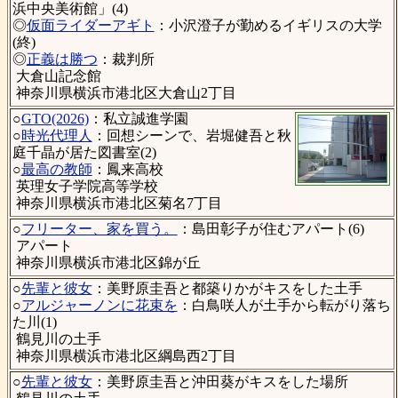
浜中央美術館」(4)
◎
仮面ライダーアギト
：小沢澄子が勤めるイギリスの大学
(終)
◎
正義は勝つ
：裁判所
大倉山記念館
神奈川県横浜市港北区大倉山2丁目
○
GTO(2026)
：私立誠進学園
○
時光代理人
：回想シーンで、岩堀健吾と秋
庭千晶が居た図書室(2)
○
最高の教師
：鳳来高校
英理女子学院高等学校
神奈川県横浜市港北区菊名7丁目
○
フリーター、家を買う。
：島田彰子が住むアパート(6)
アパート
神奈川県横浜市港北区錦が丘
○
先輩と彼女
：美野原圭吾と都築りかがキスをした土手
○
アルジャーノンに花束を
：白鳥咲人が土手から転がり落ち
た川(1)
鶴見川の土手
神奈川県横浜市港北区綱島西2丁目
○
先輩と彼女
：美野原圭吾と沖田葵がキスをした場所