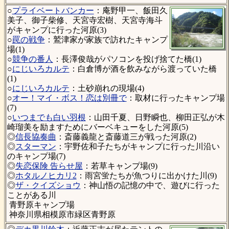
○
プライベートバンカー
：庵野甲一、飯田久
美子、御子柴修、天宮寺宏樹、天宮寺海斗
がキャンプに行った河原(3)
○
罠の戦争
：鷲津家が家族で訪れたキャンプ
場(1)
○
競争の番人
：長澤俊哉がパソコンを投げ捨てた橋(1)
○
にじいろカルテ
：白倉博が酒を飲みながら渡っていた橋
(1)
○
にじいろカルテ
：土砂崩れの現場(4)
○
オー！マイ・ボス！恋は別冊で
：取材に行ったキャンプ場
(7)
○
いつまでも白い羽根
：山田千夏、日野瞬也、柳田正弘が木
崎瑠美を励ますためにバーベキューをした河原(5)
◎
信長協奏曲
：斎藤義龍と斎藤道三が戦った河原(2)
◎
スターマン
：宇野佐和子たちがキャンプに行った川沿い
のキャンプ場(7)
◎
失恋保険 告らせ屋
：若草キャンプ場(9)
◎
ホタルノヒカリ2
：雨宮蛍たちが魚つりに出かけた川(9)
◎
ザ・クイズショウ
：神山悟の記憶の中で、遊びに行った
ことがある川
青野原キャンプ場
神奈川県相模原市緑区青野原