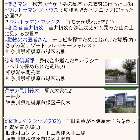
○
働きマン
：松方弘子が「冬の樹木」の取材に行った山(8)
○
ウルトラマン メビウス
：幼稚園児がピクニックに行った
公園(32)
？
ウルトラマン マックス
：ゴモラが現れた林(21)
○
容疑者 室井慎次
：室井慎次が深江功太郎と乗った山の上
に見える観覧車
○
動物のお医者さん
：チョビを探すために出かけた場所(終)
さがみ湖リゾート プレジャーフォレスト
神奈川県相模原市緑区若柳
◎
有閑倶楽部
：身代金を運んだ車がラジコ
ンヘリで停められた道路(2)
相模湖林間公園
神奈川県相模原市緑区若柳
◎
デカ黒川鈴木
：夏八木家(12)
一軒家
神奈川県相模原市緑区千良木
○
家政夫のミタゾノ(2022)
：三田園薫が本仮屋素子らを倒し
た資材置き場(1)
旧北村コンクリート工業津久井工場
神奈川県相模原市緑区寸沢嵐