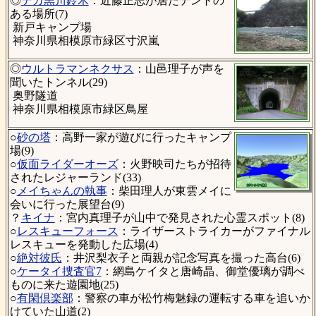
◎
デカ黒川鈴木
：近藤正志が居たテントの
ある場所(7)
新戸キャンプ場
神奈川県相模原市緑区寸沢嵐
◎
ウルトラマンネクサス
：山邑理子が声を
聞いたトンネル(29)
奥野隧道
神奈川県相模原市緑区鳥屋
○
砂の塔
：高野一家が遊びに行ったキャンプ
場(9)
○
仮面ライダーオーズ
：火野映司たちが招待
されたレジャーランド(33)
○
メイちゃんの執事
：柴田理人が東雲メイに
会いに行った展望台(9)
？
キイナ
：宮内真理子が山中で発見された心霊スポット(8)
○
レスキューフォース
：ライザーストライカーがファイナル
レスキューを発動した広場(4)
○
絶対彼氏
：井沢梨衣子と両親が記念写真を撮った高台(6)
○
ケータイ捜査官7
：網島ケイタと唐崎晶、御堂優璃が調べ
ものに来た遊園地(25)
○
有閑倶楽部
：警察の車が松竹梅魅録の運転する車を追いか
けていた山道(2)