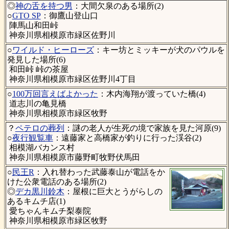
◎
神の舌を持つ男
：大間欠泉のある場所(2)
○
GTO SP
：御鷹山登山口
陣馬山和田峠
神奈川県相模原市緑区佐野川
○
ワイルド・ヒーローズ
：キー坊とミッキーが犬のパウルを
発見した場所(6)
和田峠 峠の茶屋
神奈川県相模原市緑区佐野川4丁目
○
100万回言えばよかった
：木内海翔が渡っていた橋(4)
道志川の亀見橋
神奈川県相模原市緑区牧野
？
ペテロの葬列
：謎の老人が生死の境で家族を見た河原(9)
○
夜行観覧車
：遠藤家と高橋家が釣りに行った渓谷(2)
相模湖バカンス村
神奈川県相模原市藤野町牧野伏馬田
○
民王R
：入れ替わった武藤泰山が電話をか
けた公衆電話のある場所(2)
◎
デカ黒川鈴木
：屋根に巨大とうがらしの
あるキムチ店(1)
愛ちゃんキムチ梨泰院
神奈川県相模原市緑区牧野