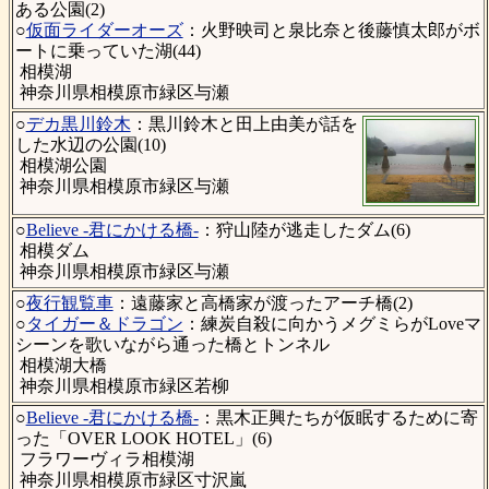
ある公園(2)
○
仮面ライダーオーズ
：火野映司と泉比奈と後藤慎太郎がボ
ートに乗っていた湖(44)
相模湖
神奈川県相模原市緑区与瀬
○
デカ黒川鈴木
：黒川鈴木と田上由美が話を
した水辺の公園(10)
相模湖公園
神奈川県相模原市緑区与瀬
○
Believe -君にかける橋-
：狩山陸が逃走したダム(6)
相模ダム
神奈川県相模原市緑区与瀬
○
夜行観覧車
：遠藤家と高橋家が渡ったアーチ橋(2)
○
タイガー＆ドラゴン
：練炭自殺に向かうメグミらがLoveマ
シーンを歌いながら通った橋とトンネル
相模湖大橋
神奈川県相模原市緑区若柳
○
Believe -君にかける橋-
：黒木正興たちが仮眠するために寄
った「OVER LOOK HOTEL」(6)
フラワーヴィラ相模湖
神奈川県相模原市緑区寸沢嵐