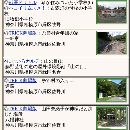
◎
獣医ドリトル
：猪が住みついた小学校(6)
◎
ハコイリムスメ！
：古森灯の母校の小学
校
旧牧郷小学校
神奈川県相模原市緑区牧野
◎
TRICK劇場版
：糸節村青年団の家
一軒家
神奈川県相模原市緑区佐野川
○
にじいろカルテ
：山の目(1)
藤野芸術の道の屋外環境彫刻「山の目」
神奈川県相模原市緑区名倉
◎
TRICK劇場版
：糸節村の入り口
道路
神奈川県相模原市緑区佐野川
◎
TRICK劇場版
：山田奈緒子が神様だと演
じた場所
八幡神社
神奈川県相模原市緑区佐野川