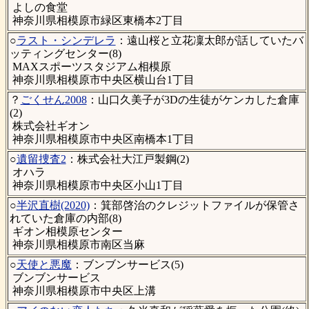
よしの食堂
神奈川県相模原市緑区東橋本2丁目
○
ラスト・シンデレラ
：遠山桜と立花凜太郎が話していたバ
ッティングセンター(8)
MAXスポーツスタジアム相模原
神奈川県相模原市中央区横山台1丁目
？
ごくせん2008
：山口久美子が3Dの生徒がケンカした倉庫
(2)
株式会社ギオン
神奈川県相模原市中央区南橋本1丁目
○
遺留捜査2
：株式会社大江戸製鋼(2)
オハラ
神奈川県相模原市中央区小山1丁目
○
半沢直樹(2020)
：箕部啓治のクレジットファイルが保管さ
れていた倉庫の内部(8)
ギオン相模原センター
神奈川県相模原市南区当麻
○
天使と悪魔
：ブンブンサービス(5)
ブンブンサービス
神奈川県相模原市中央区上溝