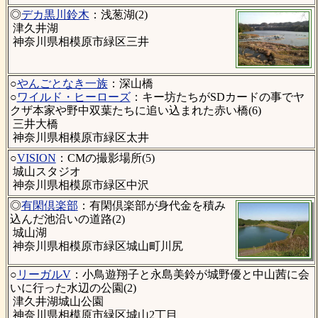
◎
デカ黒川鈴木
：浅葱湖(2)
津久井湖
神奈川県相模原市緑区三井
○
やんごとなき一族
：深山橋
○
ワイルド・ヒーローズ
：キー坊たちがSDカードの事でヤ
クザ本家や野中双葉たちに追い込まれた赤い橋(6)
三井大橋
神奈川県相模原市緑区太井
○
VISION
：CMの撮影場所(5)
城山スタジオ
神奈川県相模原市緑区中沢
◎
有閑倶楽部
：有閑倶楽部が身代金を積み
込んだ池沿いの道路(2)
城山湖
神奈川県相模原市緑区城山町川尻
○
リーガルV
：小鳥遊翔子と永島美鈴が城野優と中山茜に会
いに行った水辺の公園(2)
津久井湖城山公園
神奈川県相模原市緑区城山2丁目