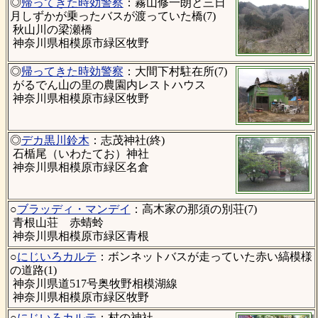
◎
帰ってきた時効警察
：霧山修一朗と三日
月しずかが乗ったバスが渡っていた橋(7)
秋山川の梁瀬橋
神奈川県相模原市緑区牧野
◎
帰ってきた時効警察
：大間下村駐在所(7)
がるでん山の里の農園内レストハウス
神奈川県相模原市緑区牧野
◎
デカ黒川鈴木
：志茂神社(終)
石楯尾（いわたてお）神社
神奈川県相模原市緑区名倉
○
ブラッディ・マンデイ
：高木家の那須の別荘(7)
青根山荘 赤蜻蛉
神奈川県相模原市緑区青根
○
にじいろカルテ
：ボンネットバスが走っていた赤い縞模様
の道路(1)
神奈川県道517号奥牧野相模湖線
神奈川県相模原市緑区牧野
○
にじいろカルテ
：村の神社