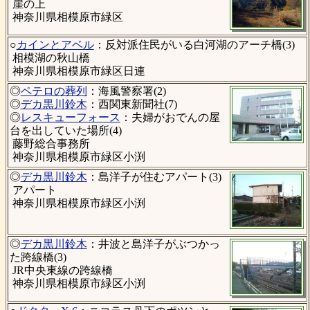
崖の上
神奈川県相模原市緑区
○
カインとアベル
：反対派住民がいる白河湖のアーチ橋(3)
相模湖の秋山橋
神奈川県相模原市緑区日連
◎
ペテロの葬列
：海風警察署(2)
◎
デカ黒川鈴木
：西関東新聞社(7)
◎
レスキューフォース
：夫婦がおでんの屋
台を出していた場所(4)
藤野総合事務所
神奈川県相模原市緑区小渕
◎
デカ黒川鈴木
：島洋子が住むアパート(3)
アパート
神奈川県相模原市緑区小渕
◎
デカ黒川鈴木
：井波と島洋子がぶつかっ
た跨線橋(3)
JR中央東線の跨線橋
神奈川県相模原市緑区小渕