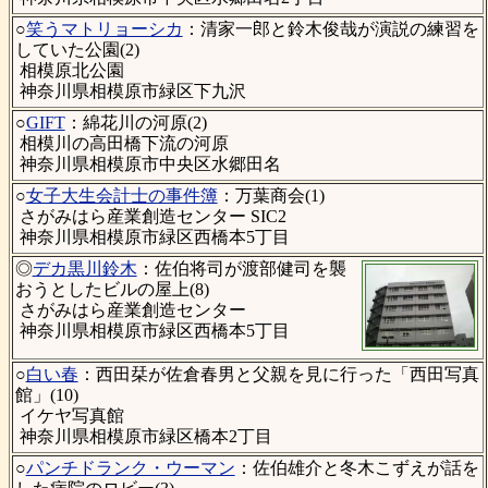
○
笑うマトリョーシカ
：清家一郎と鈴木俊哉が演説の練習を
していた公園(2)
相模原北公園
神奈川県相模原市緑区下九沢
○
GIFT
：綿花川の河原(2)
相模川の高田橋下流の河原
神奈川県相模原市中央区水郷田名
○
女子大生会計士の事件簿
：万葉商会(1)
さがみはら産業創造センター SIC2
神奈川県相模原市緑区西橋本5丁目
◎
デカ黒川鈴木
：佐伯将司が渡部健司を襲
おうとしたビルの屋上(8)
さがみはら産業創造センター
神奈川県相模原市緑区西橋本5丁目
○
白い春
：西田栞が佐倉春男と父親を見に行った「西田写真
館」(10)
イケヤ写真館
神奈川県相模原市緑区橋本2丁目
○
パンチドランク・ウーマン
：佐伯雄介と冬木こずえが話を