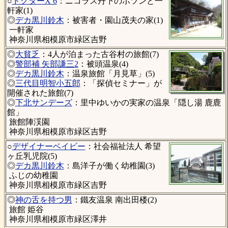
○
ドクターX 6
：ニコラス丹下のポツンと一
軒家(1)
◎
デカ黒川鈴木
：被害者・園山茂夫の家(1)
一軒家
神奈川県相模原市緑区吉野
◎
大貧乏
：4人が泊まった古谷村の旅館(7)
◎
警部補 矢部謙三2
：被頭温泉(4)
◎
デカ黒川鈴木
：温泉旅館「月見草」(5)
◎
三代目明智小五郎
：「探偵セミナー」が
開催された旅館(7)
◎
下北サンデーズ
：里中ゆいかの実家の温泉「隠し湯 鹿鹿
館」
旅館陣渓園
神奈川県相模原市緑区吉野
○
デザイナーベイビー
：社会福祉法人 希望
ヶ丘乳児院(5)
◎
デカ黒川鈴木
：島洋子が働く幼稚園(3)
ふじの幼稚園
神奈川県相模原市緑区吉野
◎
神の舌を持つ男
：鐵友温泉 南出田楼(2)
旅館 姫谷
神奈川県相模原市緑区澤井