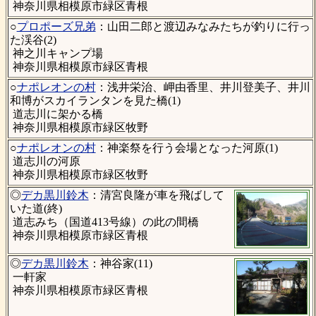
神奈川県相模原市緑区青根
○
プロポーズ兄弟
：山田二郎と渡辺みなみたちが釣りに行っ
た渓谷(2)
神之川キャンプ場
神奈川県相模原市緑区青根
○
ナポレオンの村
：浅井栄治、岬由香里、井川登美子、井川
和博がスカイランタンを見た橋(1)
道志川に架かる橋
神奈川県相模原市緑区牧野
○
ナポレオンの村
：神楽祭を行う会場となった河原(1)
道志川の河原
神奈川県相模原市緑区牧野
◎
デカ黒川鈴木
：清宮良隆が車を飛ばして
いた道(終)
道志みち（国道413号線）の此の間橋
神奈川県相模原市緑区青根
◎
デカ黒川鈴木
：神谷家(11)
一軒家
神奈川県相模原市緑区青根