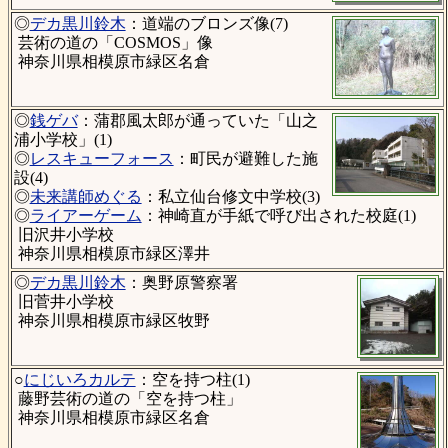
◎
デカ黒川鈴木
：道端のブロンズ像(7)
芸術の道の「COSMOS」像
神奈川県相模原市緑区名倉
◎
銭ゲバ
：蒲郡風太郎が通っていた「山之
浦小学校」(1)
◎
レスキューフォース
：町民が避難した施
設(4)
◎
未来講師めぐる
：私立仙台修文中学校(3)
◎
ライアーゲーム
：神崎直が手紙で呼び出された校庭(1)
旧沢井小学校
神奈川県相模原市緑区澤井
◎
デカ黒川鈴木
：奥野原警察署
旧菅井小学校
神奈川県相模原市緑区牧野
○
にじいろカルテ
：空を持つ柱(1)
藤野芸術の道の「空を持つ柱」
神奈川県相模原市緑区名倉