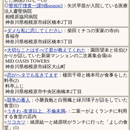
した病院のロビー(3)
◎
警視庁捜査一課9係season3
：矢沢早苗が入院している医療
法人慶聖病院
相模原協同病院
神奈川県相模原市緑区橋本2丁目
○
ダメな私に恋してください
：柴田ミチコの実家の寺(8)
香福寺
神奈川県相模原市緑区橋本5丁目
○
大切なことはすべて君が教えてくれた
：園田望未と佐伯ひ
かりが話していた新築マンションの二次募集会場(4)
MID OASIS TOWERS
神奈川県相模原市緑区大山町
○
恋がヘタでも生きてます
：榎田千尋と橋本司が食事をした
料亭(2)
料亭ふじ
神奈川県相模原市中央区南橋本2丁目
○
競争の番人
：小勝負勉と白熊楓と緑川瑛子が話をしていた
食堂(1)
○
うきわ -友達以上、不倫未満-
：二葉一がよくランチに利用
する食堂の店内
○
リコカツ
：緒原紘一と緒原咲がランチに行った「よしの食
堂」(1)