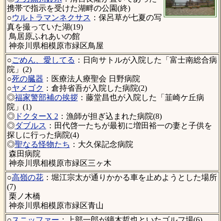
携帯で指示を受けた湖畔の公園(終)
○
ウルトラマンネクサス
：保呂草が七夏の写
真を撮っていた湖(19)
鳥居原ふれあいの館
神奈川県相模原市緑区鳥屋
○
ごめん、愛してる
：日向サトルが入院した「富士南総合病
院」(2)
○
死の臓器
：医療法人療聖会 日野病院
○
ヤメゴク
：倉持省吾が入院した病院(2)
◎
福家警部補の挨拶
：藤堂昌也が入院した「韮崎ケ丘病
院」(1)
◎
ドクターX 2
：漁師が担ぎ込まれた病院(8)
◎
ダブルス
：田代啓一たちが最初に増田裕一の妻と子供を
探しに行った病院(4)
◎
聖なる怪物たち
：大久保記念病院
森田病院
神奈川県相模原市緑区三ヶ木
○
高嶺の花
：堀江宗太が通りかかる車を止めようとした場所
(7)
栗ノ木橋
神奈川県相模原市緑区青山
○
スニッファー
：上部一郎が鏑木哲也といたゴルフ場(6)