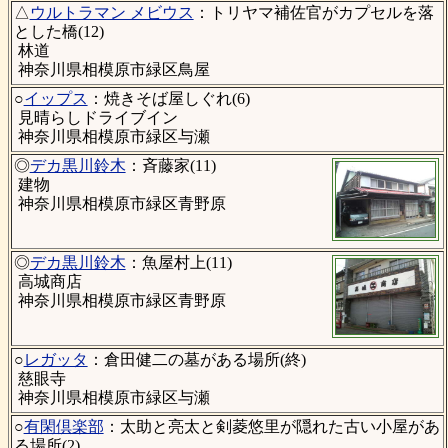
△
ウルトラマン メビウス
：トリヤマ補佐官がカプセルを落
とした橋(12)
林道
神奈川県相模原市緑区鳥屋
○
イップス
：焼きそば屋しぐれ(6)
見晴らしドライブイン
神奈川県相模原市緑区与瀬
◎
デカ黒川鈴木
：斉藤家(11)
建物
神奈川県相模原市緑区青野原
◎
デカ黒川鈴木
：魚屋村上(11)
高城商店
神奈川県相模原市緑区青野原
○
レガッタ
：倉田健二の墓がある場所(終)
慈眼寺
神奈川県相模原市緑区与瀬
○
有閑倶楽部
：太助と亮太と剣菱悠里が隠れた古い小屋があ
る場所(2)