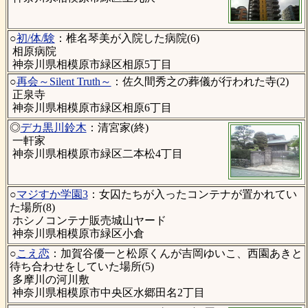
○
初/体/験
：椎名琴美が入院した病院(6)
相原病院
神奈川県相模原市緑区相原5丁目
○
再会～Silent Truth～
：佐久間秀之の葬儀が行われた寺(2)
正泉寺
神奈川県相模原市緑区相原6丁目
◎
デカ黒川鈴木
：清宮家(終)
一軒家
神奈川県相模原市緑区二本松4丁目
○
マジすか学園3
：女囚たちが入ったコンテナが置かれてい
た場所(8)
ホシノコンテナ販売城山ヤード
神奈川県相模原市緑区小倉
○
こえ恋
：加賀谷優一と松原くんが吉岡ゆいこ、西園あきと
待ち合わせをしていた場所(5)
多摩川の河川敷
神奈川県相模原市中央区水郷田名2丁目