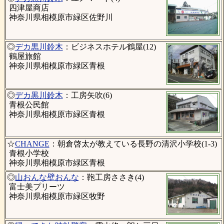
四津屋商店
神奈川県相模原市緑区佐野川
◎
デカ黒川鈴木
：ビジネスホテル鶴屋(12)
鶴屋旅館
神奈川県相模原市緑区青根
◎
デカ黒川鈴木
：工房矢吹(6)
青根公民館
神奈川県相模原市緑区青根
☆
CHANGE
：朝倉啓太が教えている長野の清沢小学校(1-3)
青根小学校
神奈川県相模原市緑区青根
◎
山おんな壁おんな
：鞄工房ささき(4)
富士美プリーツ
神奈川県相模原市緑区牧野