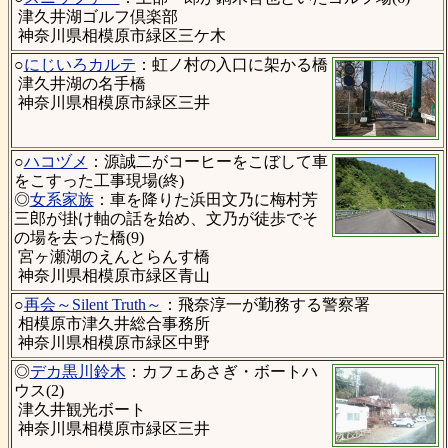
津久井湖ゴルフ倶楽部
神奈川県相模原市緑区三ケ木
○
にじいろカルテ
：虹ノ村の入口に架かる橋
津久井湖の名手橋
神奈川県相模原市緑区三井
○
ハコヅメ
：源誠二がコーヒーをこぼして車
をこすった工事現場(終)
◎
女系家族
：車を降りた浜田文乃に梅村芳
三郎が掛け軸の話を始め、文乃が徒歩でそ
の場を去った橋(9)
宮ヶ瀬湖のえんとらんす橋
神奈川県相模原市緑区青山
○
再会～Silent Truth～
：飛奈淳一が勤務する警察署
相模原市津久井総合事務所
神奈川県相模原市緑区中野
◎
デカ黒川鈴木
：カフェあさぎ・ボートハ
ウス(2)
津久井観光ボート
神奈川県相模原市緑区三井