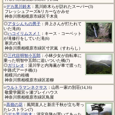
○
デカ黒川鈴木
：黒川鈴木らが訪れたスーパー(3)
フレッシュフーズ&リカーなかみせ
神奈川県相模原市緑区千木良
◎
アタシんちの男子
：井上さんが打たれて
いた滝(8)
◎
ハコイリムスメ！
：キース・コーベット
が滝修行をしていた滝(6)
寒沢の滝
神奈川県相模原市緑区寸沢嵐（すわらし）
◎
三代目明智小五郎
：小林少女が自転車に
乗った明智中五郎に追いついた橋(7)
◎
ガリレオ
：湯川学と内海薫が車で渡った
中路式アーチ橋(1)
相模川の桂橋
神奈川県相模原市緑区若柳
○
ウルトラマンネクサス
：山邑一家の別荘(14,16)
敬愛学園宮ヶ瀬プレイハウス
神奈川県相模原市緑区鳥屋
○
高嶺の花
：風間直人と新庄千秋が立ち寄っ
たレストラン(7)
◎
デカ黒川鈴木
：清宮良隆が置いてあった