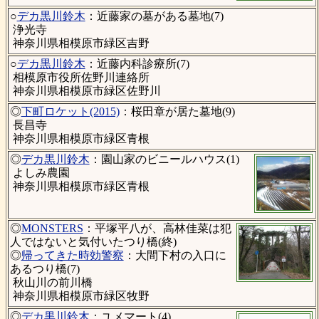
○
デカ黒川鈴木
：近藤家の墓がある墓地(7)
浄光寺
神奈川県相模原市緑区吉野
○
デカ黒川鈴木
：近藤内科診療所(7)
相模原市役所佐野川連絡所
神奈川県相模原市緑区佐野川
◎
下町ロケット(2015)
：桜田章が居た墓地(9)
長昌寺
神奈川県相模原市緑区青根
◎
デカ黒川鈴木
：園山家のビニールハウス(1)
よしみ農園
神奈川県相模原市緑区青根
◎
MONSTERS
：平塚平八が、高林佳菜は犯
人ではないと気付いたつり橋(終)
◎
帰ってきた時効警察
：大間下村の入口に
あるつり橋(7)
秋山川の前川橋
神奈川県相模原市緑区牧野
◎
デカ黒川鈴木
：ユメマート(4)