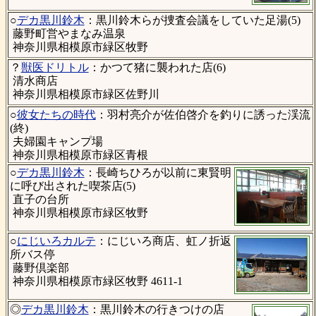
○
デカ黒川鈴木
：黒川鈴木らが捜査会議をしていた足湯(5)
藤野町営やまなみ温泉
神奈川県相模原市緑区牧野
？
獣医ドリトル
：かつて猪に襲われた店(6)
清水商店
神奈川県相模原市緑区佐野川
○
彼女たちの時代
：羽村亮介が佐伯啓介を釣りに誘った渓流
(終)
夫婦園キャンプ場
神奈川県相模原市緑区青根
○
デカ黒川鈴木
：長崎ちひろが以前に東賢明
に呼び出された喫茶店(5)
直子の台所
神奈川県相模原市緑区牧野
○
にじいろカルテ
：にじいろ商店、虹ノ折返
所バス停
藤野倶楽部
神奈川県相模原市緑区牧野 4611-1
◎
デカ黒川鈴木
：黒川鈴木の行きつけの店