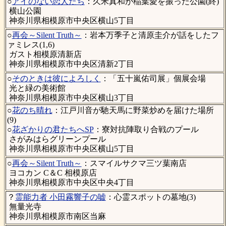
○
アイのない恋人たち
：久米真和が稲葉愛を振った公園(終)
横山公園
神奈川県相模原市中央区横山5丁目
○
再会～Silent Truth～
：岩本万季子と清原圭介が話をしたフ
ァミレス(1,6)
ガスト相模原清新店
神奈川県相模原市中央区清新2丁目
○
そのときは彼によろしく
：「五十嵐佑司展」個展会場
光と緑の美術館
神奈川県相模原市中央区横山3丁目
○
花のち晴れ
：江戸川音が馳天馬に野菜炒めを届けた場所
(9)
○
花ざかりの君たちへSP
：寮対抗陣取り合戦のプール
さがみはらグリーンプール
神奈川県相模原市中央区横山5丁目
○
再会～Silent Truth～
：スマイルサクマ三ツ葉南店
ヨコカン C＆C 相模原店
神奈川県相模原市中央区中央4丁目
？
霊能力者 小田霧響子の嘘
：心霊スポットの墓地(3)
無量光寺
神奈川県相模原市南区当麻