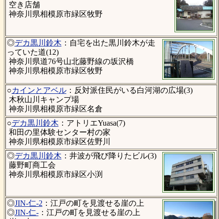
空き店舗
神奈川県相模原市緑区牧野
◎
デカ黒川鈴木
：自宅を出た黒川鈴木が走
っていた道(12)
神奈川県道76号山北藤野線の坂沢橋
神奈川県相模原市緑区牧野
○
カインとアベル
：反対派住民がいる白河湖の広場(3)
木秋山川キャンプ場
神奈川県相模原市緑区名倉
○
デカ黒川鈴木
：アトリエYuasa(7)
和田の里体験センター村の家
神奈川県相模原市緑区佐野川
◎
デカ黒川鈴木
：井波が飛び降りたビル(3)
藤野町商工会
神奈川県相模原市緑区小渕
◎
JIN-仁-2
：江戸の町を見渡せる崖の上
◎
JIN-仁-
：江戸の町を見渡せる崖の上