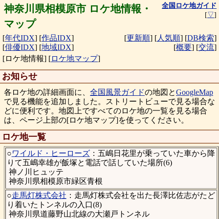
全国ロケ地ガイド
神奈川県相模原市 ロケ地情報・
[
▽
]
マップ
[
年代IDX
]
[
作品IDX
]
[
更新順
]
[
人気順
]
[
DB検索
]
[
俳優IDX
]
[
地域IDX
]
[
概要
]
[
交流
]
[ロケ地情報]
[
ロケ地マップ
]
お知らせ
各ロケ地の詳細画面に、
全国風景ガイド
の地図と
GoogleMap
で見る機能を追加しました。ストリートビューで見る場合な
どに便利です。地図上ですべてのロケ地の一覧を見る場合
は、ページ上部の[ロケ地マップ]を使ってください。
ロケ地一覧
○
ワイルド・ヒーローズ
：五嶋日花里が乗っていた車から降
りて五嶋幸雄が飯塚と電話で話していた場所(6)
神ノ川ヒュッテ
神奈川県相模原市緑区青根
○
走馬灯株式会社
：走馬灯株式会社を出た長澤比佐志がたど
り着いたトンネルの入口(8)
神奈川県道藤野山北線の大瀬戸トンネル