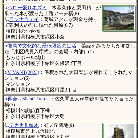
○
ハロー張りネズミ
：木暮久作と栗田精二が
乗った車が渡った上路アーチ橋(8)
◎
ランナウェイ
：葛城アタルが現金を持っ
て乾利夫の前に現れた河原(6,7)
相模川の小倉橋
神奈川県相模原市緑区小倉
○
健康で文化的な最低限度の生活
：義経えみるたちが参加し
た「東区職員入庁式」の会場（内部）(1)
もみじホール城山
神奈川県相模原市緑区久保沢2丁目
○
VIVANT(2023)
：保釈された太田梨歩が連れてこられたマ
ンション(6)
マンション
神奈川県相模原市緑区町屋3丁目
○
再会～Silent Truth～
：佐久間直人が拳銃を捨てたと言った
橋(5)
相模川の諏訪森下橋
神奈川県相模原市緑区大島
◎
デカ黒川鈴木
：虹ノ丘団地(9)
相模原市営上九沢団地
神奈川県相模原市緑区上九沢