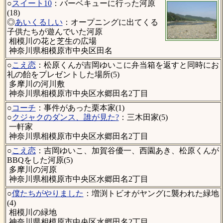
○
スイート10
：バーベキューに行った河原
(18)
◎
あいくるしい
：オープニングに出てくる
子供たちが遊んでいた河原
相模川の花と芝生の広場
神奈川県相模原市中央区田名
○
こえ恋
：松原くんが吉岡ゆいこに弁当箱を返すと同時にお
礼の飴をプレゼントした場所(5)
多摩川の河川敷
神奈川県相模原市中央区水郷田名2丁目
○
コーチ
：事件があった栗本家(1)
○
クジャクのダンス、誰が見た?
：三木田家(5)
一軒家
神奈川県相模原市中央区水郷田名2丁目
○
こえ恋
：吉岡ゆいこ、加賀谷優一、西園あき、松原くんが
BBQをした河原(5)
多摩川の河原
神奈川県相模原市中央区水郷田名2丁目
○
僕たちがやりました
：増渕トビオがヤングに襲われた緑地
(4)
相模川の緑地
神奈川県相模原市中央区水郷田名2丁目