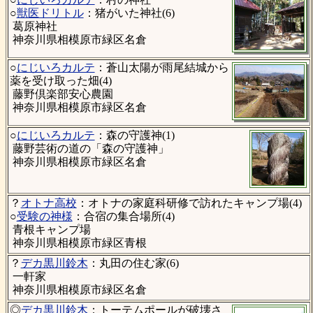
○
獣医ドリトル
：猪がいた神社(6)
葛原神社
神奈川県相模原市緑区名倉
○
にじいろカルテ
：蒼山太陽が雨尾結城から
薬を受け取った畑(4)
藤野倶楽部安心農園
神奈川県相模原市緑区名倉
○
にじいろカルテ
：森の守護神(1)
藤野芸術の道の「森の守護神」
神奈川県相模原市緑区名倉
？
オトナ高校
：オトナの家庭科研修で訪れたキャンプ場(4)
○
受験の神様
：合宿の集合場所(4)
青根キャンプ場
神奈川県相模原市緑区青根
？
デカ黒川鈴木
：丸田の住む家(6)
一軒家
神奈川県相模原市緑区名倉
◎
デカ黒川鈴木
：トーテムポールが破壊さ