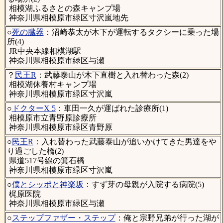
相模湖ふるさとの森キャンプ場
神奈川県相模原市緑区寸沢嵐地先
○
死の臓器
：沼崎恭太が木下が運転するタクシーに乗った場
所(4)
JR中央本線相模湖駅
神奈川県相模原市緑区与瀬
？
民王R
：武藤泰山が木下直樹と入れ替わった森(2)
相模湖休養村キャンプ場
神奈川県相模原市緑区寸沢嵐
○
ドクターX 5
：車田一久が運ばれた診療所(1)
相模原市立青野原診療所
神奈川県相模原市緑区青野原
○
民王R
：入れ替わった武藤泰山が追いかけてきた男達をや
り過ごした橋(2)
県道517号線の箕石橋
神奈川県相模原市緑区寸沢嵐
○
僕とシッポと神楽坂
：すず芽の母親が入院する病院(5)
梶原医院
神奈川県相模原市緑区与瀬
○
ステップファザー・ステップ
：俺と宗野兄弟が行った湖が