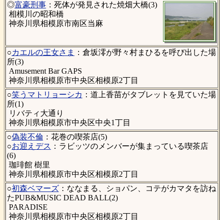
◎
富豪刑事
：死体が発見された焼畑大橋(3)
相模川の昭和橋
神奈川県相模原市南区当麻
○
カエルの王女さま
：倉坂澪が野々村まひるを呼び出した場
所(3)
Amusement Bar GAPS
神奈川県相模原市中央区相模原2丁目
○
笑うマトリョーシカ
：道上香苗がタブレットを見ていた場
所(1)
リバティ大通り
神奈川県相模原市中央区中央1丁目
○
偽装不倫
：花巻の喫茶店(5)
○
お迎えデス
：ラビッツのメンバーが集まっている喫茶店
(6)
珈琲館 樹里
神奈川県相模原市中央区相模原2丁目
○
初森ベマーズ
：ななまる、ショパン、コテがカマタを訪ね
たPUB&MUSIC DEAD BALL(2)
PARADISE
神奈川県相模原市中央区相模原2丁目