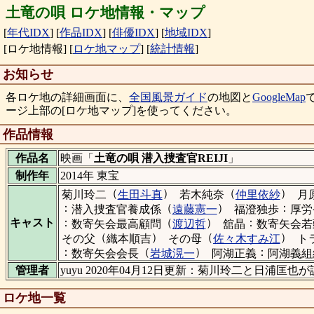
土竜の唄 ロケ地情報・マップ
[
年代IDX
]
[
作品IDX
]
[
俳優IDX
]
[
地域IDX
]
[ロケ地情報]
[
ロケ地マップ
]
[
統計情報
]
お知らせ
各ロケ地の詳細画面に、
全国風景ガイド
の地図と
GoogleMap
ージ上部の[ロケ地マップ]を使ってください。
作品情報
作品名
映画「
土竜の唄 潜入捜査官REIJI
」
制作年
2014年 東宝
（
）
（
）
菊川玲二
生田斗真
若木純奈
仲里依紗
月
：
（
）
：
潜入捜査官養成係
遠藤憲一
福澄独歩
厚労
：
（
）
：
キャスト
数寄矢会最高顧問
渡辺哲
舘晶
数寄矢会若
（
）
（
）
その父
織本順吉
その母
佐々木すみ江
ト
：
（
）
：
数寄矢会会長
岩城滉一
阿湖正義
阿湖義組
管理者
yuyu 2020年04月12日更新：菊川玲二と日
ロケ地一覧