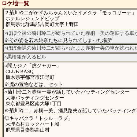
ロケ地一覧
？菊川玲二がかずみちゃんといたイメクラ「モッコリーナ」
ホテルレジェンドビップ
群馬県北群馬郡吉岡町大字上野田
×ほぼ全裸の菊川玲二が縛られていた赤桐一美の運転する車
※その姿を若木純奈たちに見られてしまった場所
×ほぼ全裸の菊川玲二が縛られたまま赤桐一美の車が洗われ
×黒檜組が入るビル
○闇カジノ「虎ジャガー」
CLUB BASQ
栃木県宇都宮市江野町
※虎の置物などは、セット
○菊川玲二と赤桐一美が話していたバッティングセンター
大塚バッティングセンター
東京都豊島区南大塚1丁目
※菊川玲二、赤桐一美、酒見路夫が話していたバッティング
◎キャバクラ「トゥルーラブ」
大理石村ロックハート城
群馬県吾妻郡高山村