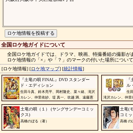
全国ロケ地ガイドについて
全国ロケ地ガイドでは、ドラマ、映画、特撮番組の撮影が
ロケ地情報の「×」や「？」のマークの付いた場所について
[ロケ地情報]
[
ロケ地マップ
]
[
統計情報
]
『土竜の唄 FINAL』DVD スタンダー
『土
ド・エディション
ル・
生田斗真、鈴木亮平、岡村隆史、菜々緒、滝沢
生
カレン、仲里依紗、堤 真一、吹越 満、遠藤憲
滝沢カレン、仲里
一、皆川猿時、岩城滉一
川猿時、岩城滉一
土竜の唄（１） (ヤングサンデーコミッ
土竜(モ
クス)
コミッ
高橋のぼる（著）
高橋 の