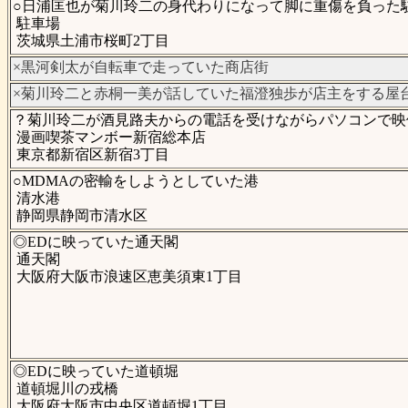
○日浦匡也が菊川玲二の身代わりになって脚に重傷を負った
駐車場
茨城県土浦市桜町2丁目
×黒河剣太が自転車で走っていた商店街
×菊川玲二と赤桐一美が話していた福澄独歩が店主をする屋
？菊川玲二が酒見路夫からの電話を受けながらパソコンで映
漫画喫茶マンボー新宿総本店
東京都新宿区新宿3丁目
○MDMAの密輸をしようとしていた港
清水港
静岡県静岡市清水区
◎EDに映っていた通天閣
通天閣
大阪府大阪市浪速区恵美須東1丁目
◎EDに映っていた道頓堀
道頓堀川の戎橋
大阪府大阪市中央区道頓堀1丁目