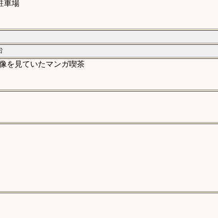
駐車場
台
像を見ていたマンガ喫茶