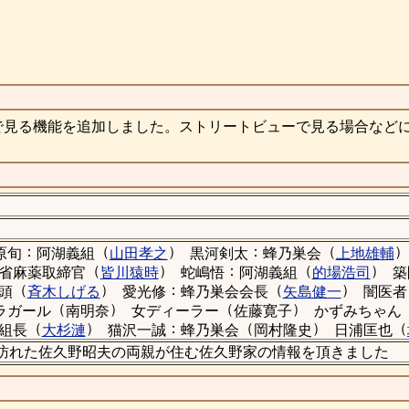
で見る機能を追加しました。ストリートビューで見る場合など
：
（
）
：
（
）
原旬
阿湖義組
山田孝之
黒河剣太
蜂乃巣会
上地雄輔
（
）
：
（
）
省麻薬取締官
皆川猿時
蛇嶋悟
阿湖義組
的場浩司
築
（
）
：
（
）
頭
斉木しげる
愛光修
蜂乃巣会会長
矢島健一
闇医者
（
）
（
）
ラガール
南明奈
女ディーラー
佐藤寛子
かずみちゃん
（
）
：
（
）
（
組長
大杉漣
猫沢一誠
蜂乃巣会
岡村隆史
日浦匡也
浦匡也が訪れた佐久野昭夫の両親が住む佐久野家の情報を頂きました