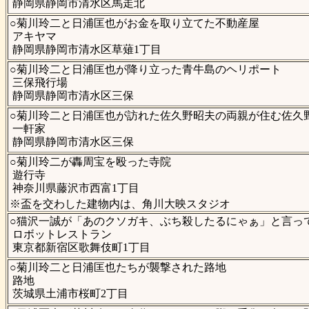
静岡県静岡市清水区馬走北
○菊川玲二と日浦匡也がお金を取り立てた不動産屋
アキヤマ
静岡県静岡市清水区草薙1丁目
○菊川玲二と日浦匡也が降り立った青牛島のヘリポート
三保飛行場
静岡県静岡市清水区三保
○菊川玲二と日浦匡也が訪れた佐久野昭夫の両親が住む佐久
一軒家
静岡県静岡市清水区三保
○菊川玲二が轟周宝を殴った寺院
遊行寺
神奈川県藤沢市西富1丁目
※盃を交わした建物内は、角川大映スタジオ
○猫沢一誠が「あのクソガキ、ぶち殺したるにゃぁ」と言っ
ロボットレストラン
東京都新宿区歌舞伎町1丁目
○菊川玲二と日浦匡也たちが襲撃された路地
路地
茨城県土浦市桜町2丁目