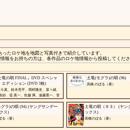
あったロケ地を地図と写真付きで紹介しています。
情報をお持ちの方は、各作品のロケ地情報から投稿してくだ
竜の唄 FINAL』DVD スペシャ
土竜(モグラ)の唄 (96)
エディション (DVD 3枚)
高橋 のぼる（著）
田斗真、鈴木亮平、岡村隆史、菜々緒、
依紗、堤 真一、吹越 満、遠藤憲一、皆
グラ)の唄 (94) (ヤングサンデー
土竜の唄（９３） (ヤン
クス)
ックス)
ぼる（著）
高橋のぼる（著）