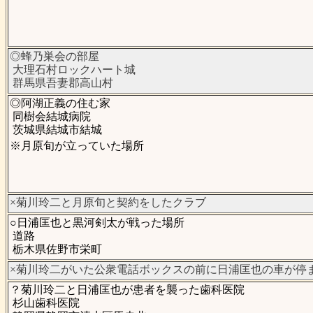
◎蜂乃巣会の部屋
大理石村ロックハート城
群馬県吾妻郡高山村
◎阿湖正義の住む家
同樹会結城病院
茨城県結城市結城
※月原旬が立っていた場所
×菊川玲二と月原旬と契約をしたクラブ
○日浦匡也と黒河剣太が戦った場所
道路
栃木県佐野市栄町
×菊川玲二がいた公衆電話ボックスの前に日浦匡也の車が停
？菊川玲二と日浦匡也が患者を襲った歯科医院
杉山歯科医院