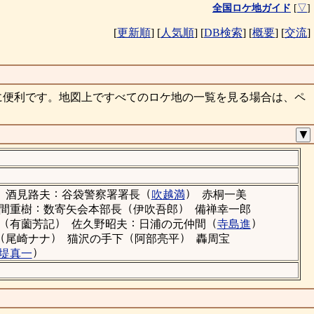
全国ロケ地ガイド
[
▽
]
[
更新順
]
[
人気順
]
[
DB検索
]
[
概要
]
[
交流
]
に便利です。地図上ですべてのロケ地の一覧を見る場合は、ペ
▼
：
（
）
酒見路夫
谷袋警察署署長
吹越満
赤桐一美
：
（
）
間重樹
数寄矢会本部長
伊吹吾郎
備禅幸一郎
（
）
：
（
）
有薗芳記
佐久野昭夫
日浦の元仲間
寺島進
（
）
（
）
尾崎ナナ
猫沢の手下
阿部亮平
轟周宝
）
堤真一