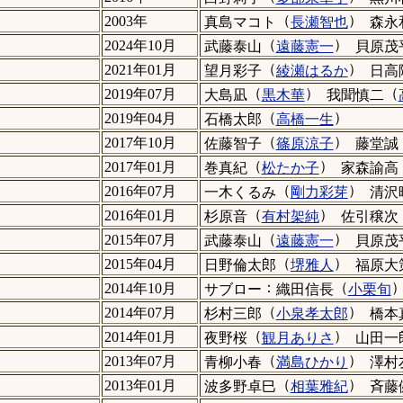
（
）
2003年
真島マコト
長瀬智也
森永
（
）
2024年10月
武藤泰山
遠藤憲一
貝原茂
（
）
2021年01月
望月彩子
綾瀬はるか
日高
（
）
（
2019年07月
大島凪
黒木華
我聞慎二
（
）
2019年04月
石橋太郎
高橋一生
（
）
2017年10月
佐藤智子
篠原涼子
藤堂誠
（
）
2017年01月
巻真紀
松たか子
家森諭高
（
）
2016年07月
一木くるみ
剛力彩芽
清沢
（
）
2016年01月
杉原音
有村架純
佐引穣次
（
）
2015年07月
武藤泰山
遠藤憲一
貝原茂
（
）
2015年04月
日野倫太郎
堺雅人
福原大
：
（
2014年10月
サブロー
織田信長
小栗旬
（
）
2014年07月
杉村三郎
小泉孝太郎
橋本
（
）
2014年01月
夜野桜
観月ありさ
山田一
（
）
2013年07月
青柳小春
満島ひかり
澤村
（
）
2013年01月
波多野卓巳
相葉雅紀
斉藤