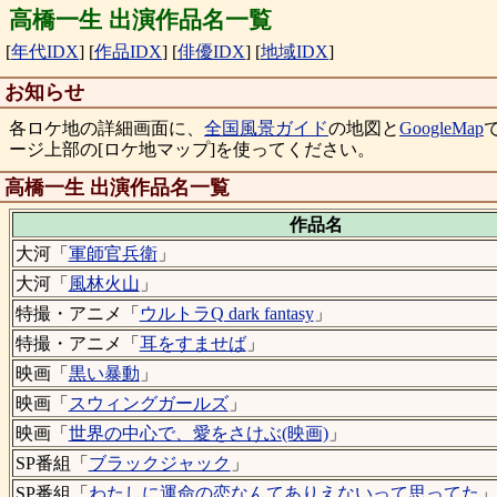
高橋一生 出演作品名一覧
[
年代IDX
]
[
作品IDX
]
[
俳優IDX
]
[
地域IDX
]
お知らせ
各ロケ地の詳細画面に、
全国風景ガイド
の地図と
GoogleMap
ージ上部の[ロケ地マップ]を使ってください。
高橋一生 出演作品名一覧
作品名
大河「
軍師官兵衛
」
大河「
風林火山
」
特撮・アニメ「
ウルトラQ dark fantasy
」
特撮・アニメ「
耳をすませば
」
映画「
黒い暴動
」
映画「
スウィングガールズ
」
映画「
世界の中心で、愛をさけぶ(映画)
」
SP番組「
ブラックジャック
」
SP番組「
わたしに運命の恋なんてありえないって思ってた
」