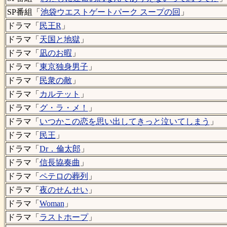
SP番組「
池袋ウエストゲートパーク スープの回
」
ドラマ「
民王R
」
ドラマ「
天国と地獄
」
ドラマ「
凪のお暇
」
ドラマ「
東京独身男子
」
ドラマ「
民衆の敵
」
ドラマ「
カルテット
」
ドラマ「
グ・ラ・メ！
」
ドラマ「
いつかこの恋を思い出してきっと泣いてしまう
」
ドラマ「
民王
」
ドラマ「
Dr．倫太郎
」
ドラマ「
信長協奏曲
」
ドラマ「
ペテロの葬列
」
ドラマ「
夜のせんせい
」
ドラマ「
Woman
」
ドラマ「
ラストホープ
」