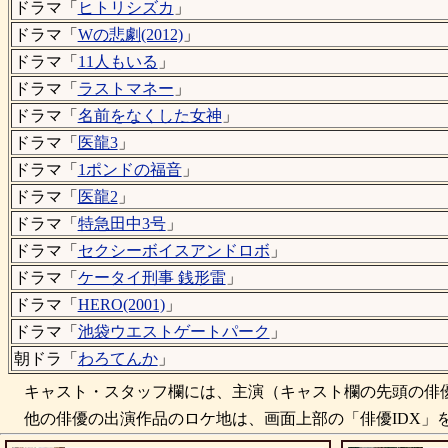
ドラマ「
ヒトリシズカ
」
ドラマ「
Wの悲劇(2012)
」
ドラマ「
11人もいる
」
ドラマ「
ラストマネー
」
ドラマ「
名前をなくした女神
」
ドラマ「
医龍3
」
ドラマ「
1ポンドの福音
」
ドラマ「
医龍2
」
ドラマ「
特急田中3号
」
ドラマ「
セクシーボイスアンドロボ
」
ドラマ「
ケータイ刑事 銭形雷
」
ドラマ「
HERO(2001)
」
ドラマ「
池袋ウエストゲートパーク
」
朝ドラ「
わろてんか
」
キャスト・スタッフ欄には、主演（キャスト欄の先頭の俳優
他の俳優の出演作品のロケ地は、画面上部の「俳優IDX」を