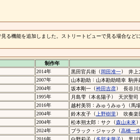
で見る機能を追加しました。ストリートビューで見る場合など
制作年
（
）
2014年
黒田官兵衛
岡田准一
井上
：
2007年
山本勘助
山本勘助晴幸
駒井
（
）
2004年
坂本剛一
袴田吉彦
長谷川
（
）
1995年
月島雫
本名陽子
天沢聖司
：
（
2016年
越村美羽
みゅうみゅう
馬
（
）
2004年
鈴木友子
上野樹里
吹奏楽
：
（
2004年
松本朔太郎
サク
森山未來
（
2024年
ブラック・ジャック
高橋一
（
）
2016年
白野莉子
多部未華子
黒川