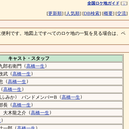
全国ロケ地ガイド
[
▽
]
[
更新順
]
[
人気順
]
[
DB検索
]
[
概要
]
[
交流
]
に便利です。地図上ですべてのロケ地の一覧を見る場合は、ペ
キャスト・
スタッフ
（
）
九郎右衛門
高橋一生
（
）
政武
高橋一生
（
）
忠
高橋一生
（
）
高橋一生
）
（
）
場ふみか
バンドメンバーB
高橋一生
（
）
部長
高橋一生
）
（
）
大木龍之介
高橋一生
）
生
（
）
壮一郎
高橋一生