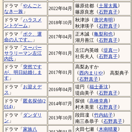
（
）
篠原佐都
土屋太鳳
ドラマ「
やんごと
2022年04月
（
）
なき一族
」
篠原良恵
石野真子
（
）
秋津渉
唐沢寿明
ドラマ「
ハラスメ
2018年10月
（
）
ントゲーム
」
秋津瑛子
石野真子
（
）
正木誠
亀梨和也
ドラマ「
ボク、運
2017年04月
（
）
命の人です。
」
湖月善江
石野真子
ドラマ「
スーパー
（
）
左江内英雄
堤真一
サラリーマン左江
2017年01月
（
）
社長夫人
石野真子
内氏
」
高梨あすか
ドラマ「
突然です
（
）
が、明日結婚しま
2017年01月
西内まりや
高梨典子
す
」
（
）
石野真子
（
）
堤円
福士蒼汰
ドラマ「
お迎えデ
2016年04月
（
）
ス
」
堤由美子
石野真子
（
）
探偵
高橋克典
ドラマ「
匿名探偵(2
2014年07月
（
）
014)
」
村木美里
石野真子
（
）
段田凜
竹内結子
ドラマ「
ダンダリ
2013年10月
（
）
ン
」
南三条恭子
石野真子
（
）
火田七瀬
木南晴夏
ドラマ「
家族八
2012年01月