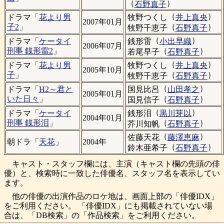
（
）
石野真子
（
）
牧野つくし
井上真央
ドラマ「
花より男
2007年01月
（
）
子2
」
牧野千恵子
石野真子
（
）
銭形雷
小出早織
ドラマ「
ケータイ
2006年07月
（
）
刑事 銭形雷2
」
若尾早子
石野真子
（
）
牧野つくし
井上真央
ドラマ「
花より男
2005年10月
（
）
子
」
牧野千恵子
石野真子
（
）
国見比呂
山田孝之
ドラマ「
H2～君と
2005年01月
（
）
いた日々
」
国見信子
石野真子
（
）
銭形泪
黒川芽以
ドラマ「
ケータイ
2004年01月
（
）
刑事 銭形泪
」
芥川知帆
石野真子
（
）
佐藤天花
藤澤恵麻
朝ドラ「
天花
」
2004年
（
）
鈴木亜希子
石野真子
キャスト・スタッフ欄には、主演（キャスト欄の先頭の俳
優）と、検索時に一致した俳優名、スタッフ名を表示してい
ます。
他の俳優の出演作品のロケ地は、画面上部の「俳優IDX」
をご利用ください。 「俳優IDX」にも掲載されていない場
合は、「DB検索」の「作品検索」をご利用ください。