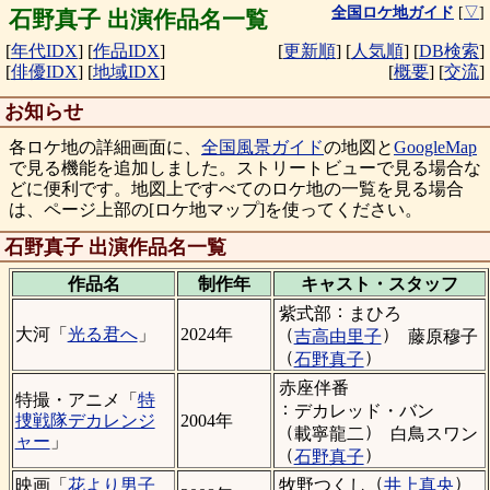
全国ロケ地ガイド
[
▽
]
石野真子 出演作品名一覧
[
年代IDX
]
[
作品IDX
]
[
更新順
]
[
人気順
]
[
DB検索
]
[
俳優IDX
]
[
地域IDX
]
[
概要
]
[
交流
]
お知らせ
各ロケ地の詳細画面に、
全国風景ガイド
の地図と
GoogleMap
で見る機能を追加しました。ストリートビューで見る場合な
どに便利です。地図上ですべてのロケ地の一覧を見る場合
は、ページ上部の[ロケ地マップ]を使ってください。
石野真子 出演作品名一覧
作品名
制作年
キャスト・
スタッフ
：
紫式部
まひろ
（
）
大河「
光る君へ
」
2024年
吉高由里子
藤原穆子
（
）
石野真子
赤座伴番
特撮・アニメ「
特
：
デカレッド・バン
捜戦隊デカレンジ
2004年
（
）
載寧龍二
白鳥スワン
ャー
」
（
）
石野真子
（
）
牧野つくし
井上真央
映画「
花より男子