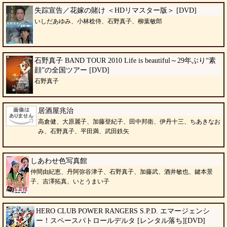
失踪宣告／花嫁の賭け ＜HDリマスター版＞ [DVD]
いしだあゆみ、小林稔侍、石野真子、柳葉敏郎
石野真子 BAND TOUR 2010 Life is beautiful～29年ぶり“素
顔”の全国ツアー [DVD]
石野真子
居酒屋兆治
高倉健、大原麗子、加藤登紀子、田中邦衛、伊丹十三、ちあきなお
み、石野真子、平田満、武田鉄矢
しあわせ色写真館
仲間由紀恵、丹阿弥谷津子、石野真子、加藤武、酒井敏也、鍵本景
子、吉澤拓真、いとうまい子
HERO CLUB POWER RANGERS S.P.D. エマージェンシ
ー！スペースパトロールデルタ [レンタル落ち][DVD]