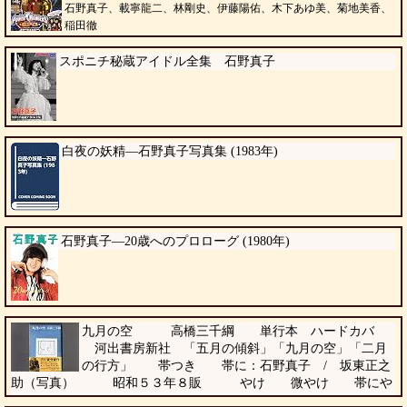
石野真子、載寧龍二、林剛史、伊藤陽佑、木下あゆ美、菊地美香、
稲田徹
スポニチ秘蔵アイドル全集 石野真子
白夜の妖精―石野真子写真集 (1983年)
石野真子―20歳へのプロローグ (1980年)
九月の空 高橋三千綱 単行本 ハードカバ
河出書房新社 「五月の傾斜」「九月の空」「二月
の行方」 帯つき 帯に：石野真子 / 坂東正之
助（写真） 昭和５３年８販 やけ 微やけ 帯にや
け