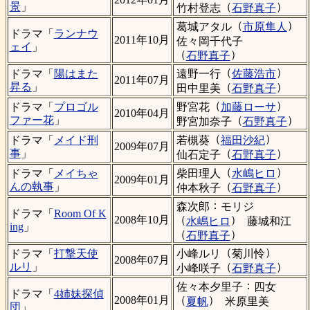
（
）
景
」
竹村登志
石野真子
（
）
葛城アタル
市原隼人
ドラマ「
ランナウ
2011年10月
佐々岡千代子
ェイ
」
（
）
石野真子
（
）
遠野一行
佐藤浩市
ドラマ「
陽はまた
2011年07月
（
）
昇る
」
田中里美
石野真子
（
）
野宮花
加藤ローサ
ドラマ「
プロゴル
2010年04月
（
）
ファー花
」
野宮加奈子
石野真子
（
）
若槻葵
福田沙紀
ドラマ「
メイド刑
2009年07月
（
）
事
」
仙石定子
石野真子
（
）
柴田理人
水嶋ヒロ
ドラマ「
メイちゃ
2009年01月
（
）
んの執事
」
仲本秋子
石野真子
：
森次郎
モリジ
ドラマ「
Room Of K
（
）
2008年10月
水嶋ヒロ
藤城和江
ing
」
（
）
石野真子
（
）
小峰ルリ
菊川怜
ドラマ「
打撃天使
2008年07月
（
）
ルリ
」
小峰咲子
石野真子
：
佐々本夕里子
四女
ドラマ「
4姉妹探偵
（
）
2008年01月
夏帆
米原里美
団
」