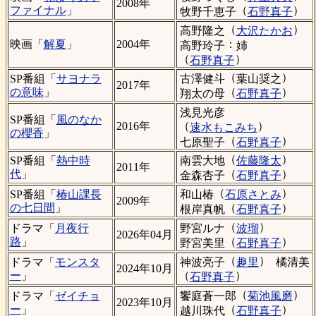
2008年
（
）
ファイナル
」
牧野千恵子
石野真子
（
）
高野隆之
大沢たかお
：
映画「
解夏
」
2004年
高野玲子
姉
（
）
石野真子
（
）
古澤健斗
葉山奨之
SP番組「
サヨナラ
2017年
（
）
の意味
」
翔太の母
石野真子
浅見光彦
SP番組「
風のなか
（
）
2016年
速水もこみち
の櫻香
」
（
）
七原聖子
石野真子
（
）
南雲大地
佐藤隆太
SP番組「
熱中時
2011年
（
）
代
」
金森杏子
石野真子
（
）
和山椿
石原さとみ
SP番組「
椿山課長
2009年
（
）
の七日間
」
根岸真帆
石野真子
（
）
野宮ルナ
波瑠
ドラマ「
月夜行
2026年04月
（
）
路
」
野宮美里
石野真子
（
）
神波亮子
趣里
橘清美
ドラマ「
モンスタ
2024年10月
（
）
ー
」
石野真子
（
）
饗庭蒼一郎
菊池風磨
ドラマ「
ゼイチョ
2023年10月
（
）
ー
」
越川珠代
石野真子