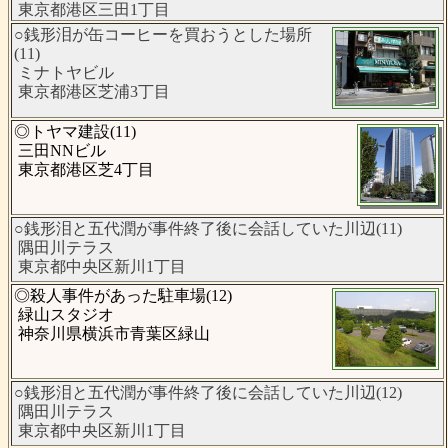
東京都港区三田1丁目
○銭形泪が缶コーヒーを買おうとした場所
(11)
ミナトヤビル
東京都港区芝浦3丁目
◎トヤマ建設(11)
三田NNビル
東京都港区芝4丁目
○銭形泪と五代潤が事件終了後に会話していた川辺(11)
隅田川テラス
東京都中央区新川1丁目
◎殺人事件があった駐車場(12)
緑山スタジオ
神奈川県横浜市青葉区緑山
○銭形泪と五代潤が事件終了後に会話していた川辺(12)
隅田川テラス
東京都中央区新川1丁目