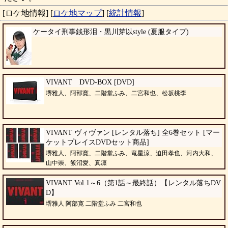
[ロケ地情報]
[
ロケ地マップ
]
[
統計情報
]
ケータイ刑事銭形泪・黒川芽以style (夏服タイプ)
VIVANT DVD-BOX [DVD]
堺雅人、阿部寛、二階堂ふみ、二宮和也、松坂桃李
VIVANT ヴィヴァン [レンタル落ち] 全6巻セット [マー
ケットプレイスDVDセット商品]
堺雅人、阿部寛、二階堂ふみ、竜星涼、迫田孝也、河内大和、
山中崇、飯沼愛、真凛
VIVANT Vol.1～6（第1話～最終話）【レンタル落ちDV
D】
堺雅人 阿部寛 二階堂ふみ 二宮和也