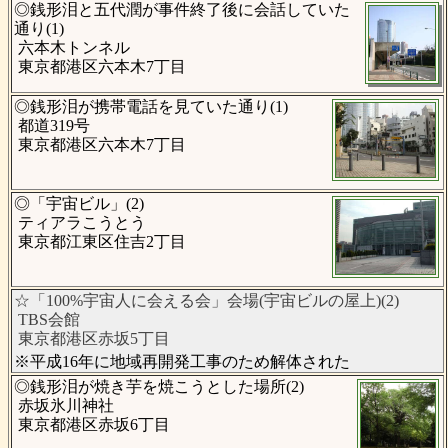
◎銭形泪と五代潤が事件終了後に会話していた
通り(1)
六本木トンネル
東京都港区六本木7丁目
◎銭形泪が携帯電話を見ていた通り(1)
都道319号
東京都港区六本木7丁目
◎「宇宙ビル」(2)
ティアラこうとう
東京都江東区住吉2丁目
☆「100%宇宙人に会える会」会場(宇宙ビルの屋上)(2)
TBS会館
東京都港区赤坂5丁目
※平成16年に地域再開発工事のため解体された
◎銭形泪が焼き芋を焼こうとした場所(2)
赤坂氷川神社
東京都港区赤坂6丁目