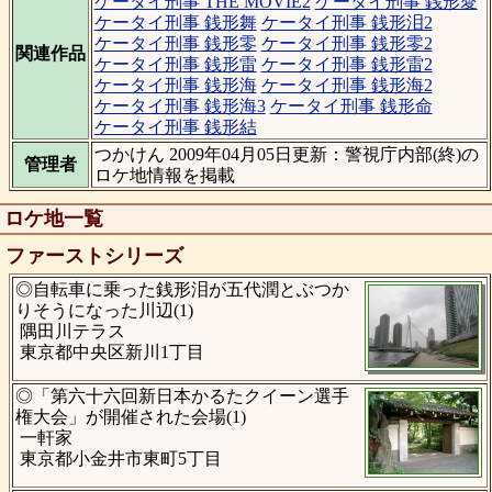
ケータイ刑事 THE MOVIE2
ケータイ刑事 銭形愛
ケータイ刑事 銭形舞
ケータイ刑事 銭形泪2
ケータイ刑事 銭形零
ケータイ刑事 銭形零2
関連作品
ケータイ刑事 銭形雷
ケータイ刑事 銭形雷2
ケータイ刑事 銭形海
ケータイ刑事 銭形海2
ケータイ刑事 銭形海3
ケータイ刑事 銭形命
ケータイ刑事 銭形結
つかけん 2009年04月05日更新：警視庁内部(終)の
管理者
ロケ地情報を掲載
ロケ地一覧
ファーストシリーズ
◎自転車に乗った銭形泪が五代潤とぶつか
りそうになった川辺(1)
隅田川テラス
東京都中央区新川1丁目
◎「第六十六回新日本かるたクイーン選手
権大会」が開催された会場(1)
一軒家
東京都小金井市東町5丁目