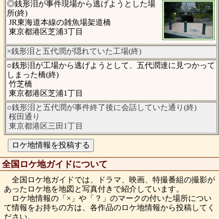
◎銭形泪が事件現場から逃げようとした場
所(終)
JR東海道本線の雑魚場架道橋
東京都港区芝浦3丁目
×銭形泪と五代潤が隠れていた工場(終)
○銭形泪が工場から逃げようとして、五代潤達に見つかって
しまった橋(終)
竹芝橋
東京都港区芝浦1丁目
○銭形泪と五代潤が事件終了後に会話していた通り(終)
桜田通り
東京都港区三田1丁目
全国ロケ地ガイドについて
全国ロケ地ガイドでは、ドラマ、映画、特撮番組の撮影が
あったロケ地を地図と写真付きで紹介しています。
ロケ地情報の「×」や「？」のマークの付いた場所につい
て情報をお持ちの方は、各作品のロケ地情報から投稿してく
ださい。