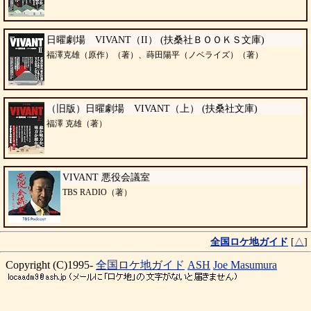
日曜劇場 VIVANT（II） (扶桑社ＢＯＯＫＳ文庫)
福澤克雄（原作）（著）、蒔田陽平（ノベライズ）（著）
（旧版）日曜劇場 VIVANT（上） (扶桑社文庫)
福澤 克雄（著）
VIVANT 悪役会議室
TBS RADIO（著）
全国ロケ地ガイド
[
△
]
Copyright (C)1995-
全国ロケ地ガイド
ASH
Joe Masumura