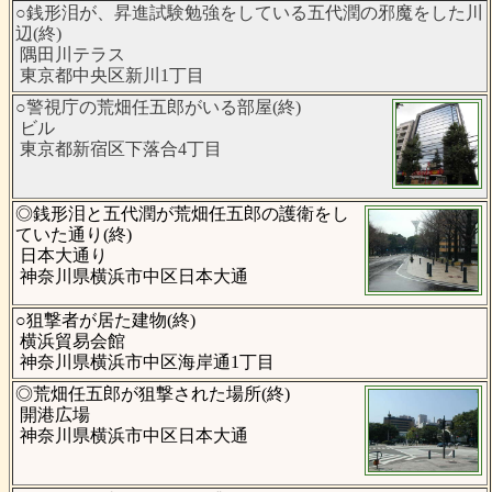
○銭形泪が、昇進試験勉強をしている五代潤の邪魔をした川
辺(終)
隅田川テラス
東京都中央区新川1丁目
○警視庁の荒畑任五郎がいる部屋(終)
ビル
東京都新宿区下落合4丁目
◎銭形泪と五代潤が荒畑任五郎の護衛をし
ていた通り(終)
日本大通り
神奈川県横浜市中区日本大通
○狙撃者が居た建物(終)
横浜貿易会館
神奈川県横浜市中区海岸通1丁目
◎荒畑任五郎が狙撃された場所(終)
開港広場
神奈川県横浜市中区日本大通