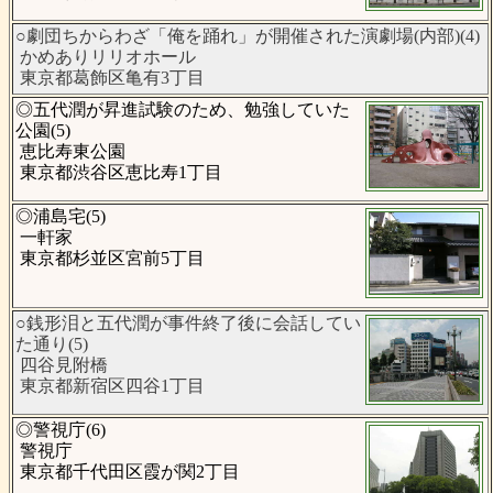
○劇団ちからわざ「俺を踊れ」が開催された演劇場(内部)(4)
かめありリリオホール
東京都葛飾区亀有3丁目
◎五代潤が昇進試験のため、勉強していた
公園(5)
恵比寿東公園
東京都渋谷区恵比寿1丁目
◎浦島宅(5)
一軒家
東京都杉並区宮前5丁目
○銭形泪と五代潤が事件終了後に会話してい
た通り(5)
四谷見附橋
東京都新宿区四谷1丁目
◎警視庁(6)
警視庁
東京都千代田区霞が関2丁目