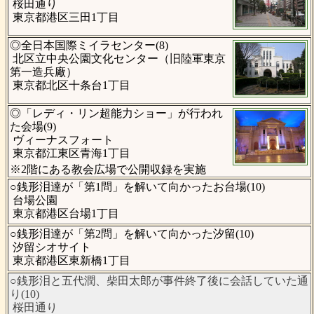
桜田通り
東京都港区三田1丁目
◎全日本国際ミイラセンター(8)
北区立中央公園文化センター（旧陸軍東京
第一造兵廠）
東京都北区十条台1丁目
◎「レディ・リン超能力ショー」が行われ
た会場(9)
ヴィーナスフォート
東京都江東区青海1丁目
※2階にある教会広場で公開収録を実施
○銭形泪達が「第1問」を解いて向かったお台場(10)
台場公園
東京都港区台場1丁目
○銭形泪達が「第2問」を解いて向かった汐留(10)
汐留シオサイト
東京都港区東新橋1丁目
○銭形泪と五代潤、柴田太郎が事件終了後に会話していた通
り(10)
桜田通り