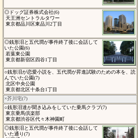
◎ドッグ証券株式会社(6)
天王洲セントラルタワー
東京都品川区東品川2丁目
◎銭形泪と五代潤が事件終了後に会話して
いた公園(6)
若葉東公園
東京都新宿区四谷1丁目
○銭形泪が恋愛小説を、五代潤が昇進試験のための本を、読
んでいた公園(7)
北区中央公園
東京都北区十条台1丁目
×芥川宅(7)
○銭形泪達が聞き込みをしていた乗馬クラブ(7)
東京乗馬倶楽部
東京都渋谷区代々木神園町
◎銭形泪と五代潤が事件終了後に会話して
いた通り(7)