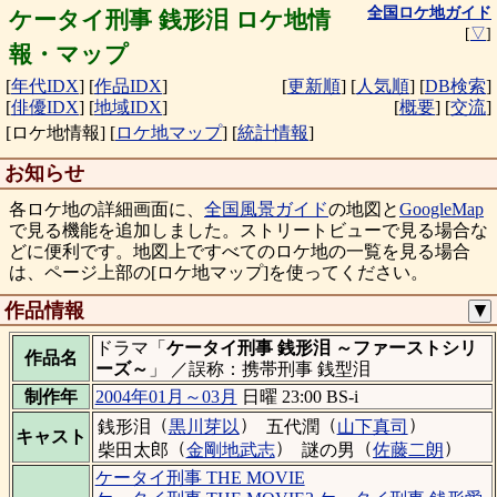
全国ロケ地ガイド
ケータイ刑事 銭形泪 ロケ地情
[
▽
]
報・マップ
[
年代IDX
]
[
作品IDX
]
[
更新順
]
[
人気順
]
[
DB検索
]
[
俳優IDX
]
[
地域IDX
]
[
概要
]
[
交流
]
[ロケ地情報]
[
ロケ地マップ
]
[
統計情報
]
お知らせ
各ロケ地の詳細画面に、
全国風景ガイド
の地図と
GoogleMap
で見る機能を追加しました。ストリートビューで見る場合な
どに便利です。地図上ですべてのロケ地の一覧を見る場合
は、ページ上部の[ロケ地マップ]を使ってください。
作品情報
▼
ドラマ「
ケータイ刑事 銭形泪 ～ファーストシリ
作品名
ーズ～
」 ／誤称：携帯刑事 銭型泪
制作年
2004年01月～03月
日曜 23:00 BS-i
（
）
（
）
銭形泪
黒川芽以
五代潤
山下真司
キャスト
（
）
（
）
柴田太郎
金剛地武志
謎の男
佐藤二朗
ケータイ刑事 THE MOVIE