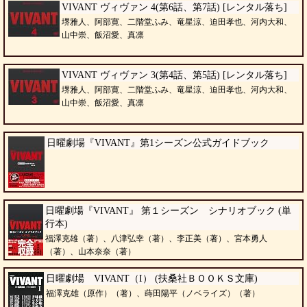
VIVANT ヴィヴァン 4(第6話、第7話) [レンタル落ち]
堺雅人、阿部寛、二階堂ふみ、竜星涼、迫田孝也、河内大和、
山中崇、飯沼愛、真凛
VIVANT ヴィヴァン 3(第4話、第5話) [レンタル落ち]
堺雅人、阿部寛、二階堂ふみ、竜星涼、迫田孝也、河内大和、
山中崇、飯沼愛、真凛
日曜劇場『VIVANT』第1シーズン公式ガイドブック
日曜劇場『VIVANT』 第１シーズン シナリオブック (単
行本)
福澤克雄（著）、八津弘幸（著）、李正美（著）、宮本勇人
（著）、山本奈奈（著）
日曜劇場 VIVANT（I） (扶桑社ＢＯＯＫＳ文庫)
福澤克雄（原作）（著）、蒔田陽平（ノベライズ）（著）