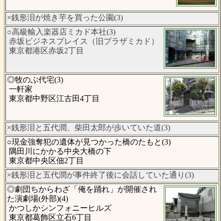
×銭形泪が焼き芋を買った公園(3)
○高級輸入楽器店ミカド本社(3)
赤坂ビジネスプレイス（旧プラザミカド）
東京都港区赤坂2丁目
◎牧のぶ代宅(3)
一軒家
東京都中野区江古田4丁目
×銭形泪と五代潤、柴田太郎が歩いていた道(3)
○現金強奪犯の遺体が見つかった橋のたもと(3)
隅田川にかかる中央大橋の下
東京都中央区佃2丁目
×銭形泪と五代潤が事件終了後に会話していた通り(3)
◎劇団ちからわざ「俺を踊れ」が開催され
た演劇場(外部)(4)
かつしかシンフォニーヒルズ
東京都葛飾区立石6丁目