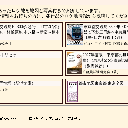
あったロケ地を地図と写真付きで紹介しています。
情報をお持ちの方は、各作品のロケ地情報から投稿してくだ
交通局10-300形 急行 都営新宿線
東京都交通局 6500形 4K
線・相模原線 本八幡～新宿～橋本
営地下鉄三田線&東急目黒
目黒~日吉 往復 [DVD]
株式会社
ビコム ワイド展望 4K撮影作
のトリセツ
2027年度版 東京都の
集） (東京都の公務員試
（教養試験）)
公務員試験研究会（著）
同情塔（新潮文庫）
都市地図東京都 東京全図
江（著）