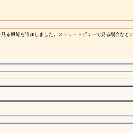
で見る機能を追加しました。ストリートビューで見る場合など