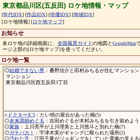
東京都品川区(五反田) ロケ地情報・マップ
[
年代IDX
]
[
作品IDX
]
[
俳優IDX
]
[
地域IDX
]
[ロケ地情報]
[
ロケ地マップ
]
お知らせ
各ロケ地の詳細画面に、
全国風景ガイド
の地図と
GoogleMap
ージ上部の[ロケ地マップ]を使ってください。
ロケ地一覧
◎
結婚できない男
：桑野信介と田村みちるが住むマンション
マンション
東京都品川区西五反田3丁目
○
ドクターX 5
：たい焼の屋台があった橋(5)
◎
未来講師めぐる
：吉田めぐるが木村みちるを引き留めようと
◎
家族
：上川亮平が上川理美と上川悠斗と別れた橋(7)
◎
ガチバカ！
：宇津木実がギャングに殴られた場所(2)
◎
汚れた舌
：江田千夏がジョギングをしていた電車の見える橋(