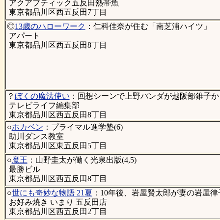
アクアブティック五反田熱帯魚
東京都品川区西五反田7丁目
◎
13歳のハローワーク
：仁科佳奈が住む「南芝浦ハイツ」
アパート
東京都品川区西五反田8丁目
？
ぼくの魔法使い
：回想シーンで上野パンダが越阪部錐子から
テレビライフ編集部
東京都品川区西五反田8丁目
○
ホカベン
：プライマル進学塾(6)
助川ダンス教室
東京都品川区東五反田5丁目
○
魔王
：山野圭太が働く光泉出版(4,5)
最勝ビル
東京都品川区西五反田8丁目
○
世にも奇妙な物語 21夏
：10年後、岩屋賢太郎が妻の岩屋
お好み焼き いまり 五反田店
東京都品川区西五反田2丁目