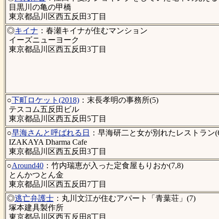
目黒川の亀の甲橋
東京都品川区西五反田3丁目
◎
キイナ
：春瀬キイナが住むマンション
イーズニューヨーク
東京都品川区西五反田3丁目
○
下町ロケット(2018)
：末長孝明の事務所(5)
テスコム五反田ビル
東京都品川区西五反田5丁目
○
早海さんと呼ばれる日
：早海研二と女が別れたレストラン(6
IZAKAYA Dharma Cafe
東京都品川区西五反田3丁目
○
Around40
：竹内瑞恵が入った定食屋もりおか(7,8)
とんかつとん金
東京都品川区西五反田7丁目
◎
逃亡弁護士
：丸川文江が住むアパート「青葉荘」(7)
塚本建具製作所
東京都品川区西五反田8丁目