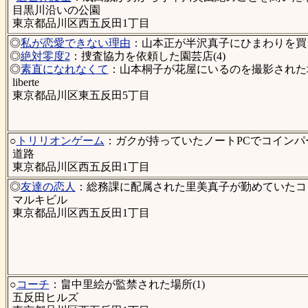
目黒川沿いの公園
東京都品川区西五反田1丁目
◎
私が恋愛できない理由
：山本正が半沢真子にひまわりを買っ
◎
絶対零度2
：捜査協力を依頼した園芸店(4)
◎
素直になれなくて
：山本桐子が花屋にいるのを撮影された場
liberte
東京都品川区東五反田5丁目
○
トリリオンゲーム
：ガクが持っていたノートPCでコインパ
道路
東京都品川区西五反田1丁目
◎
友達の恋人
：総務課に配属された里美真子が勤めていたコ
マルキビル
東京都品川区西五反田1丁目
○
コーチ
：畠中里絵が監禁された場所(1)
五反田ヒルズ