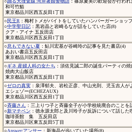
○
踊る大捜査線 湾岸署婦警物語
：篠原夏美の歓迎会が行われ
和可竹鮨
東京都品川区西五反田1丁目
○
民王R
：梅村トメがバイトをしていたハンバーガーショップ(
○
中学聖日記
：黒岩晶と岩崎るなが話をしていた店(8)
クア・アイナ 五反田店
東京都品川区西五反田1丁目
○
息もできない夏
：鮎川宏基が谷崎玲の記事を見た書店(4)
あおい書店五反田店
東京都品川区西五反田1丁目
○
ギネ 産婦人科の女たち
：須佐見誠二郎の誕生パーティの焼肉
焼肉大山飯店
東京都品川区西五反田1丁目
○
ゼロの真実
：泉澤郁夫、岩松正彦、中山光則、児玉吉人がよく来る
エシェゾー(ECHEZAUX)
東京都品川区西五反田1丁目
○
斉藤さん
：三上りつ子と斉藤全子が小学校統廃合のことを話し
○
新マチベン
：徳永源太郎と及川玲子が反訴について話した喫茶
珈琲茶館 集 五反田店
東京都品川区東五反田5丁目
○
Answer:アンサー
：新海晶が歩いていた場所(8)