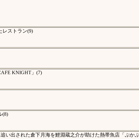
レストラン(9)
 KNIGHT」(7)
8)
へ追い出された倉下月海を鯉淵蔵之介が助けた熱帯魚店「ぷか