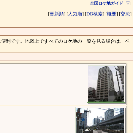
全国ロケ地ガイド
[
▽
]
[
更新順
]
[
人気順
]
[
DB検索
]
[
概要
]
[
交流
]
に便利です。地図上ですべてのロケ地の一覧を見る場合は、ペ