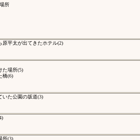
場所
原平太が出てきたホテル(2)
場所(5)
(6)
いた公園の坂道(3)
)
(3)