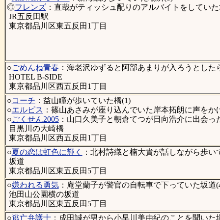
◎
フレンズ
：直哉がティッシュ配りのアルバイトをしていた
JR五反田駅
東京都品川区東五反田1丁目
○
ごめんね青春
：海老沢ゆずると阿部あまりが入ろうとしたら
HOTEL B-SIDE
東京都品川区西五反田1丁目
○
コーチ
：益山瞳が歩いていた橋(1)
○
エルピス
：篠山あさみが座り込んでいた岸本拓朗に声をかけた
○
ごくせん2005
：山口久美子と朝倉てつが日向浩介に出会った橋
目黒川の大崎橋
東京都品川区西五反田1丁目
○
夏の恋は虹色に輝く
：北村詩織と楠大貴が話しながら歩いて
坂道
東京都品川区東五反田5丁目
○
嫌われる勇気
：庵堂蘭子が警官の自転車で下っていた坂道(4
池田山公園横の坂道
東京都品川区東五反田5丁目
○
逃亡弁護士
：成田誠が男から小早川美由紀のことを聞いた場所