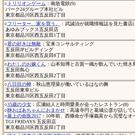
○
トリリオンゲーム
：南急電鉄(9)
パーク24グループ本社ビル
東京都品川区西五反田2丁目
○
フリーター、家を買う。
：武誠治が就職情報誌を見た書店(1
あゆみブックス五反田店
東京都品川区西五反田1丁目
○
君の好きは無敵
：宝来コンサルティング
五反田JPビルディング
東京都品川区西五反田8丁目
○
わたしのお嫁くん
：山本知博と古賀一織が飲んでいた焼き鳥店
五反田鳥心
東京都品川区西五反田2丁目
○
八日目の蝉
：秋山恵理菜が働いているはなの舞
五反田東幸ビル
東京都品川区西五反田2丁目
○
35歳の少女
：広瀬結人と時岡愛美が会ったレストラン(8)
○
静おばあちゃんにおまかせ
：高遠寺円と葛城公彦が話してい
○
最上の命医2017
：10年前、西條命が手塚義富から完璧な
TGI FRIDAYS 五反田店
東京都品川区西五反田1丁目