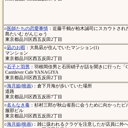
○
医師たちの恋愛事情
：近藤千鶴が柏木誠司にスカウトされた
島たいむ がんじゅう
東京都品川区西五反田2丁目
○
凪のお暇
：大島凪が住んでいたマンション(1)
マンション
東京都品川区西五反田2丁目
○
石子と羽男
：羽根岡佳男と石田硝子が話を聞きに行った「CAFE
Cantilever Cafe YANAGIYA
東京都品川区西五反田2丁目
○
海月姫(映画)
：倉下月海が歩いていた場所
道路
東京都品川区西五反田7丁目
○
名もなき毒
：杉村三郎が秋山省吾に会うために向かったビル(
服部ビル
東京都品川区西五反田2丁目
○
海月姫(映画)
：雑に扱われるクラゲを注意したが店員に外