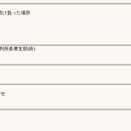
請け負った場所
所多摩支部(終)
寄せ