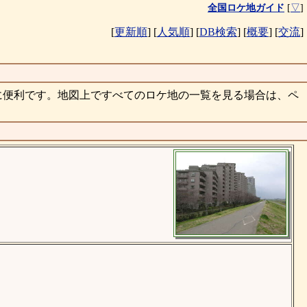
全国ロケ地ガイド
[
▽
]
[
更新順
]
[
人気順
]
[
DB検索
]
[
概要
]
[
交流
]
に便利です。地図上ですべてのロケ地の一覧を見る場合は、ペ