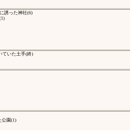
誘った神社(6)
1)
ていた土手(終)
園(1)