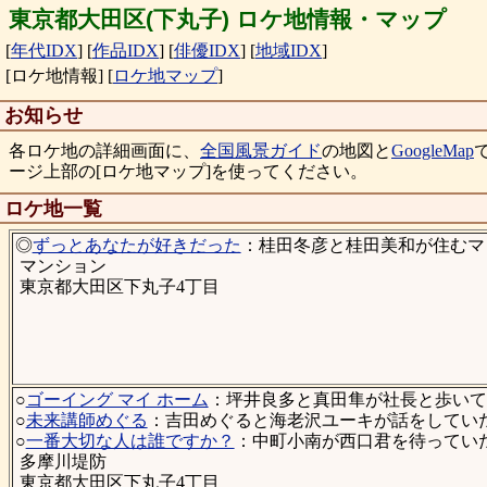
東京都大田区(下丸子) ロケ地情報・マップ
[
年代IDX
]
[
作品IDX
]
[
俳優IDX
]
[
地域IDX
]
[ロケ地情報]
[
ロケ地マップ
]
お知らせ
各ロケ地の詳細画面に、
全国風景ガイド
の地図と
GoogleMap
ージ上部の[ロケ地マップ]を使ってください。
ロケ地一覧
◎
ずっとあなたが好きだった
：桂田冬彦と桂田美和が住むマ
マンション
東京都大田区下丸子4丁目
○
ゴーイング マイ ホーム
：坪井良多と真田隼が社長と歩いてい
○
未来講師めぐる
：吉田めぐると海老沢ユーキが話をしていた土
○
一番大切な人は誰ですか？
：中町小南が西口君を待っていた堤
多摩川堤防
東京都大田区下丸子4丁目