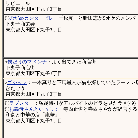
リビエール
東京都大田区下丸子3丁目
◎
のだめカンタービレ
：千秋真一と野田恵がSオケのメンバー
下丸子商栄会
東京都大田区下丸子3丁目
○
僕だけのマドンナ
：よく出てきた商店街
下丸子商店街
東京都大田区下丸子3丁目
○
ゴシップ
：一本真琴と下馬蹴人が猫を探していたラーメン店(
きたごう
東京都大田区下丸子3丁目
◎
ラブレター
：塚越海司がアルバイトのビラを見た食堂(49)
◎
お義母さんといっしょ
：寺西正也と寺西さやかが経営する
和食と中華の店「龍華」
東京都大田区下丸子3丁目