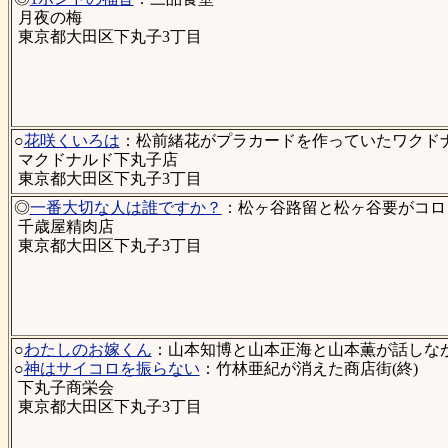
月夜の梅
東京都大田区下丸子3丁目
○
花咲くいろは
：松前緒花がプラカードを作っていたワクドナル
マクドナルド下丸子店
東京都大田区下丸子3丁目
◎
一番大切な人は誰ですか？
：松ヶ谷路留と松ヶ谷要がコロ
千歳屋精肉店
東京都大田区下丸子3丁目
○
わたしのお嫁くん
：山本知博と山本正海と山本薫が話しなが
○
神はサイコロを振らない
：竹林亜紀が消えた商店街(終)
下丸子商栄会
東京都大田区下丸子3丁目