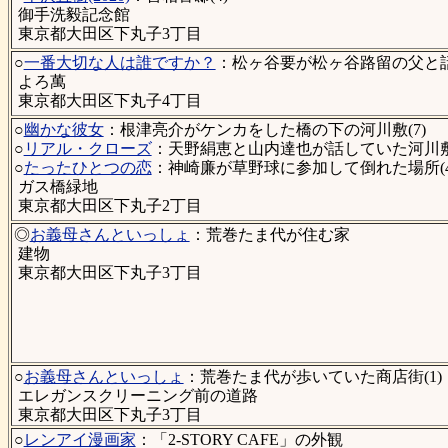
御手洗毅記念館
東京都大田区下丸子3丁目
○
一番大切な人は誰ですか？
：松ヶ谷要が松ヶ谷路留の父と話
よろ萬
東京都大田区下丸子4丁目
○
幽かな彼女
：根津亮介がケンカをした橋の下の河川敷(7)
○
リアル・クローズ
：天野絹恵と山内達也が話していた河川敷
○
たったひとつの恋
：神崎廉が草野球に参加して倒れた場所(4
ガス橋緑地
東京都大田区下丸子2丁目
◎
お義母さんといっしょ
：荒巻たま代が住む家
建物
東京都大田区下丸子3丁目
○
お義母さんといっしょ
：荒巻たま代が歩いていた商店街(1)
エレガンスクリーニング前の道路
東京都大田区下丸子3丁目
○
レンアイ漫画家
：「2-STORY CAFE」の外観