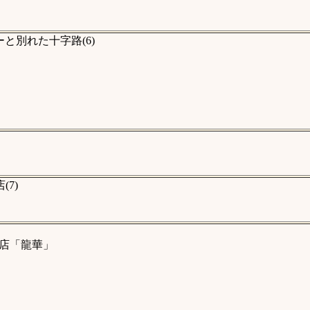
と別れた十字路(6)
7)
店「龍華」