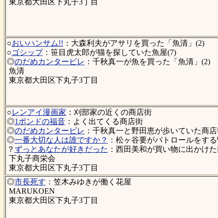
東京都大田区下丸子3丁目
○
おいハンサム!!
：大森利夫がアサリを買った「魚清」(2)
○
ゴシップ
：笹目虎太郎が猫を探していた魚屋(7)
◎
のだめカンタービレ
：千秋真一が魚を買った「魚清」(2)
魚清
東京都大田区下丸子3丁目
○
レンアイ漫画家
：刈部家の近くの商店街
◎
1ポンドの福音
：よく出てくる商店街
◎
のだめカンタービレ
：千秋真一と野田恵が歩いていた商店街
◎
一番大切な人は誰ですか？
：松ヶ谷要がパトロールをする
？
ずっとあなたが好きだった
：西田美和が買い物に出かけた商
下丸子商栄会
東京都大田区下丸子3丁目
◎
市長死す
：笠木みゆきが働く花屋
MARUKOEN
東京都大田区下丸子3丁目