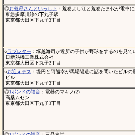
◎
お義母さんといっしょ
：荒巻よし江と荒巻たま代が電車に乗
東急多摩川線の下丸子駅
東京都大田区下丸子3丁目
○
ラブレター
：塚越海司が近所の子供が野球をするのを見ていた
日新熱機工業株式会社
東京都大田区下丸子2丁目
○
お迎えデス
：堤円と阿熊幸が馬場陽造に話を聞いたビルの屋上
ビル
東京都大田区下丸子3丁目
◎
1ポンドの福音
：電器のマキノ(2)
高桑ムセン
東京都大田区下丸子3丁目
◎
1ポンドの福音
：三品食堂