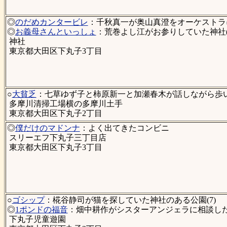
◎
のだめカンタービレ
：千秋真一が奥山真澄をオーケストラに
◎
お義母さんといっしょ
：荒巻よし江がお参りしていた神社(
神社
東京都大田区下丸子3丁目
○
大貧乏
：七草ゆず子と柿原新一と加瀬春木が話しながら歩い
多摩川清掃工場横の多摩川土手
東京都大田区下丸子2丁目
◎
僕だけのマドンナ
：よく出てきたコンビニ
スリーエフ下丸子三丁目店
東京都大田区下丸子3丁目
○
ゴシップ
：椛谷静司が猫を探していた神社のある公園(7)
◎
1ポンドの福音
：畑中耕作がシスターアンジェラに相談した公
下丸子児童遊園