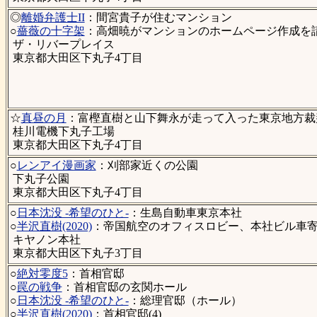
◎
離婚弁護士II
：間宮貴子が住むマンション
○
薔薇の十字架
：高畑暁がマンションのホームページ作成を
ザ・リバープレイス
東京都大田区下丸子4丁目
☆
真昼の月
：富樫直樹と山下舞永が走って入った東京地方裁判
桂川電機下丸子工場
東京都大田区下丸子4丁目
○
レンアイ漫画家
：刈部家近くの公園
下丸子公園
東京都大田区下丸子4丁目
○
日本沈没 -希望のひと-
：生島自動車東京本社
○
半沢直樹(2020)
：帝国航空のオフィスロビー、本社ビル車
キヤノン本社
東京都大田区下丸子3丁目
○
絶対零度5
：首相官邸
○
罠の戦争
：首相官邸の玄関ホール
○
日本沈没 -希望のひと-
：総理官邸（ホール）
○
半沢直樹(2020)
：首相官邸(4)