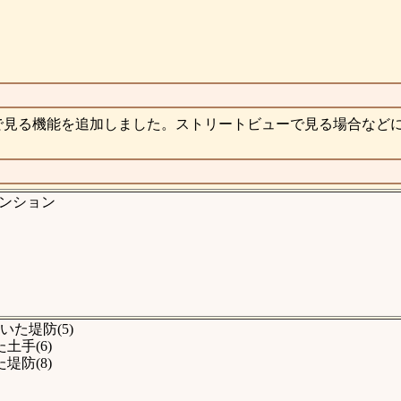
で見る機能を追加しました。ストリートビューで見る場合など
ンション
た堤防(5)
手(6)
防(8)