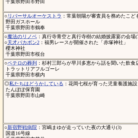
千葉県野田市野田
○
リバーサルオーケストラ
：常葉朝陽が審査員を務めたこども
野田ガスホール
千葉県野田市鶴奉
○
魔法のリノベ
：真行寺青空と真行寺樹の結婚披露宴の会場(7
○
天才バカボン2
：福男レースが開催された「赤塚神社」
櫻木神社
千葉県野田市桜台
○
ペテロの葬列
：杉村三郎らが早川多恵から話を聞いた飲食店(8
トラットリアフルゴーレ
千葉県野田市横内
◎
私たちはどうかしている
：花岡七桜が育った児童養護施設「
たんぽぽ保育園
千葉県野田市山崎
○
新宿野戦病院
：宮嶋まゆが走っていた夜の大通り(3)
国道16号線