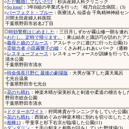
○
ただ離婚してないだけ
：杉浜産婦人科クリニック
○
So long!
：3年B組の卒業式を行った「桜乃台記念病院」(3)
○
パーフェクト・ブルー
：医療法人 仙斎会 千鳥精神神経センタ
川間太田産婦人科医院
千葉県野田市岩名2丁目
◎
時効警察はじめました
：三日月しずかが霧山修一朗を連れて
○
わたし、定時で帰ります。
：東山結衣と諏訪巧が訪れたアス
○
義母と娘のブルース
：アスレチックに遊びに行った公園(1)
○
霊能力者 小田霧響子の嘘
：くさみ村ふれあいパーク（通称：
○
レスキューフォース
：レスキューフォースが訓練を行っていた
清水公園
千葉県野田市清水
○
特命係長只野仁 最後の劇場版
：大男が落下した露天風呂
七光台温泉
千葉県野田市七光台
○
花のち晴れ
：神楽木晴が栄美杉丸と剣道や柔道の稽古をした武
野田市総合公園
千葉県野田市清水
○
ドクターホワイト
：狩岡将貴がランニングをしていた公園(1
○
花のち晴れ
：西留めぐみが神楽木晴に別れを切り出したこと
○
相棒13
：甲斐享と杉下右京が臨場した公園(11)
○
ダンダリン
：土手山郁夫と相島が話をしていた野球場(3)