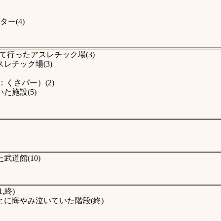
ー(4)
行ったアスレチック場(3)
レチック場(3)
くさパー）(2)
施設(5)
道館(10)
,終)
に悔やみ泣いていた階段(終)