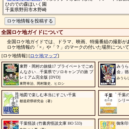
ひのでの森ほいく園
千葉県野田市木野崎
全国ロケ地ガイドについて
全国ロケ地ガイドでは、ドラマ、映画、特撮番組の撮影が
ロケ地情報の「×」や「？」のマークの付いた場所について
[ロケ地情報]
[
ロケ地マップ
]
東野・岡村の旅猿17 プライベートでごめ
みうら
んなさい…千葉県でソロキャンプの旅 プ
会」徳
レミアム完全版 [DVD]
みうら
東野幸治、岡村隆史、ヒロシ
地図で楽しむ本当にすごい千葉
千葉の
シリー
都道府県研究会（著）
千葉怪談 (竹書房怪談文庫 HO 533)
御朱印