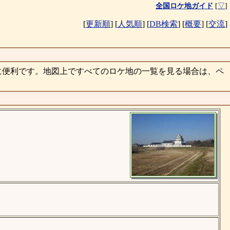
全国ロケ地ガイド
[
▽
]
[
更新順
]
[
人気順
]
[
DB検索
]
[
概要
]
[
交流
]
に便利です。地図上ですべてのロケ地の一覧を見る場合は、ペ