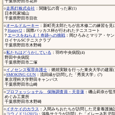
千葉県野田市花井
○
走馬灯株式会社
：関隆弘の育った家(1)
日本民家城山
千葉県野田市目吹
○
オールドルーキー
：新町亮太郎たちが吉木修二の練習を見に
？
Happy!2
：国際バッカス杯が行われたテニスコート
？
エースをねらえ！奇跡への挑戦
：岡ひろみとマリア・ヤン
ロイヤルSCテニスクラブ
千葉県野田市木野崎
○
私たちはどうかしている
：羽咋中央病院(4)
野田中央病院
千葉県野田市二塚
○
イノセンス冤罪弁護士
：燃焼実験を行った東央大学の建屋(1
○
SMOKING GUN
：流田縁が訪問した「秀英大学」(7)
東京理科大学野田キャンパス
千葉県野田市山崎
○
プロフェッショナル 保険調査員・天音蓮
：磯山莉奈が監禁
めぐみ工業所
千葉県野田市木野崎
○
イチケイのカラス
：入間みちおたちが訪問した児童養護施設
○
コウノドリ(2015)
：鴻鳥サクラが訪問した「イレーネ乳児院」