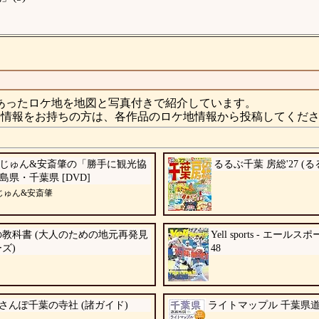
あったロケ地を地図と写真付きで紹介しています。
情報をお持ちの方は、各作品のロケ地情報から投稿してくだ
じゅん&安斎肇の「勝手に観光協
るるぶ千葉 房総'27 (
島県・千葉県 [DVD]
じゅん&安斎肇
教科書 (大人のための地元再発見
Yell sports - エールス
ズ)
48
さんぽ千葉の寺社 (諸ガイド)
ライトマップル 千葉県