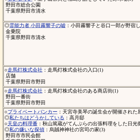
野田市総合公園
千葉県野田市清水
◎
霊能力者 小田霧響子の嘘
：小田霧響子と谷口一郎が野宿した
金乗院
千葉県野田市清水
○
走馬灯株式会社
：走馬灯株式会社の入口(1)
店舗
千葉県野田市野田
○
走馬灯株式会社
：走馬灯株式会社のある商店街(1)
野田一番街
千葉県野田市野田
○
プライベートバンカー
：天宮寺美琴の誕生会が開催された屋敷
◎
私たちはどうかしている
：高月邸
○
天皇の料理番
：秋山篤蔵がてんぷらの出張料理をした日光御用
◎
私の嫌いな探偵
：烏賊神神社の宮司の家(3)
野田市市民会館