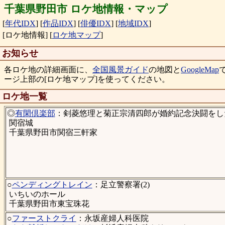
千葉県野田市 ロケ地情報・マップ
[
年代IDX
]
[
作品IDX
]
[
俳優IDX
]
[
地域IDX
]
[ロケ地情報]
[
ロケ地マップ
]
お知らせ
各ロケ地の詳細画面に、
全国風景ガイド
の地図と
GoogleMap
ージ上部の[ロケ地マップ]を使ってください。
ロケ地一覧
◎
有閑倶楽部
：剣菱悠理と菊正宗清四郎が婚約記念決闘をした
関宿城
千葉県野田市関宿三軒家
○
ペンディングトレイン
：足立警察署(2)
いちいのホール
千葉県野田市東宝珠花
○
ファーストクライ
：永坂産婦人科医院