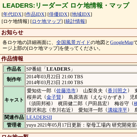
LEADERS:リーダーズ ロケ地情報・マップ
[
年代IDX
]
[
作品IDX
]
[
俳優IDX
]
[
地域IDX
]
[ロケ地情報]
[
ロケ地マップ
]
[
統計情報
]
お知らせ
各ロケ地の詳細画面に、
全国風景ガイド
の地図と
GoogleMap
ージ上部の[ロケ地マップ]を使ってください。
作品情報
作品名
SP番組「
LEADERS
」
2014年03月22日 21:00 TBS
制作年
2014年03月23日 21:00 TBS
（
）
（
）
愛知佐一郎
佐藤浩市
山梨良夫
香川照之
（
）
（
）
桜井武
金子賢
島原清吉
えなりかずき
児
キャスト
（
）
（
）
（
須田邦裕
梶田健二郎
戸田昌宏
梅谷守
（
）
（
）
隈沢和志
市川右近
愛知洋一郎
溝端淳平
関連作品
LEADERSII
管理者
yuyu 2021年05月17日更新：挙母工場内 研究開