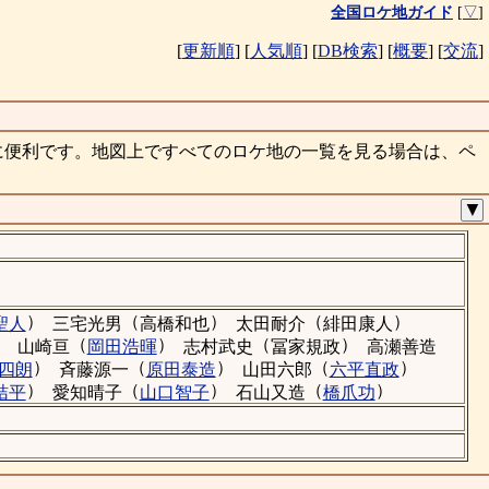
全国ロケ地ガイド
[
▽
]
[
更新順
]
[
人気順
]
[
DB検索
]
[
概要
]
[
交流
]
に便利です。地図上ですべてのロケ地の一覧を見る場合は、ペ
▼
）
（
）
（
）
聖人
三宅光男
高橋和也
太田耐介
緋田康人
）
（
）
（
）
山崎亘
岡田浩暉
志村武史
冨家規政
高瀬善造
）
（
）
（
）
四朗
斉藤源一
原田泰造
山田六郎
六平直政
）
（
）
（
）
桔平
愛知晴子
山口智子
石山又造
橋爪功