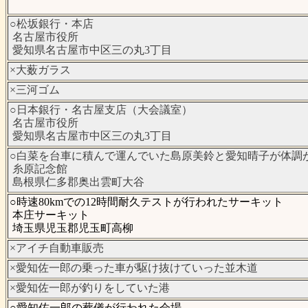
○松坂銀行・本店
名古屋市役所
愛知県名古屋市中区三の丸3丁目
×大薮ガラス
×三河ゴム
○日本銀行・名古屋支店（大会議室）
名古屋市役所
愛知県名古屋市中区三の丸3丁目
○白菜を台車に積んで運んでいた島原美鈴と愛知晴子が体調
糸原記念館
島根県仁多郡奥出雲町大谷
○時速80kmでの12時間耐久テストが行われたサーキット
本庄サーキット
埼玉県児玉郡児玉町高柳
×アイチ自動車販売
×愛知佐一郎の乗った車が駆け抜けていった並木道
×愛知佐一郎が釣りをしていた港
○愛知佐一郎の葬儀が行われた会場