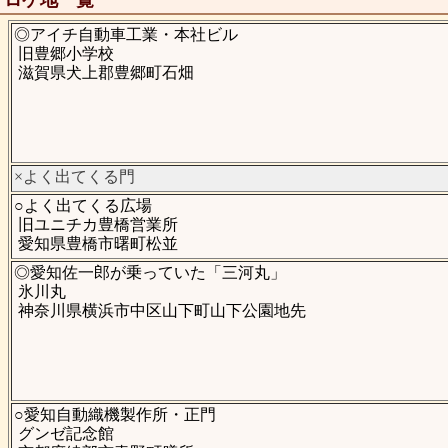
ロケ地一覧
◎アイチ自動車工業・本社ビル
旧豊郷小学校
滋賀県犬上郡豊郷町石畑
×よく出てくる門
○よく出てくる広場
旧ユニチカ豊橋営業所
愛知県豊橋市曙町松並
◎愛知佐一郎が乗っていた「三河丸」
氷川丸
神奈川県横浜市中区山下町山下公園地先
○愛知自動織機製作所・正門
グンゼ記念館