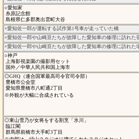
○愛知家
糸原記念館
島根県仁多郡奥出雲町大谷
×愛知佐一郎が運転する試作第1号車が走っていた橋
×愛知佐一郎や山崎亘たちが故障した愛知車の修理に訪れた
×愛知佐一郎や山崎亘たちが故障した愛知車の修理に訪れた
○神戸
上海影視楽園の撮影用セット
国外／中華人民共和国上海市
◎GHQ（連合国軍最高司令官司令部）
豊橋市公会堂
愛知県豊橋市八町通2丁目
※外観が大幅に合成されている
◎東山雪乃が女将をする割烹「氷川」
臨江閣
群馬県前橋市大手町3丁目