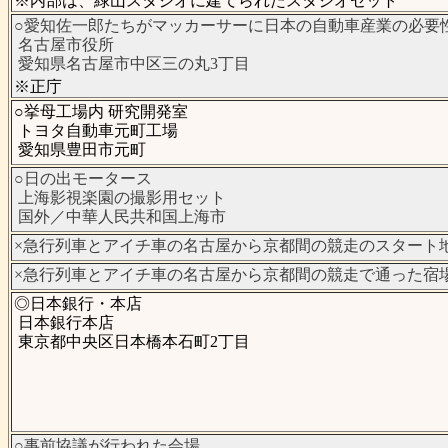
※内部は、緑山スタジオに建てられたスタジオセット
○愛知佐一郎たちがマッカーサーに日本の自動車産業の必要
名古屋市役所
愛知県名古屋市中区三の丸3丁目
※正庁
○挙母工場内 研究開発室
トヨタ自動車元町工場
愛知県豊田市元町
○日の出モータース
上海影視楽園の撮影用セット
国外／中華人民共和国上海市
×急行列車とアイチ車の名古屋から京都間の競走のスタート
×急行列車とアイチ車の名古屋から京都間の競走で通った宿
◎日本銀行・本店
日本銀行本店
東京都中央区日本橋本石町2丁目
○事前協議が行われた会場