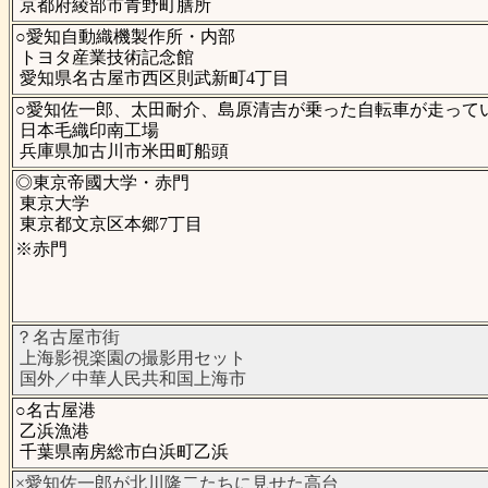
京都府綾部市青野町膳所
○愛知自動織機製作所・内部
トヨタ産業技術記念館
愛知県名古屋市西区則武新町4丁目
○愛知佐一郎、太田耐介、島原清吉が乗った自転車が走って
日本毛織印南工場
兵庫県加古川市米田町船頭
◎東京帝國大学・赤門
東京大学
東京都文京区本郷7丁目
※赤門
？名古屋市街
上海影視楽園の撮影用セット
国外／中華人民共和国上海市
○名古屋港
乙浜漁港
千葉県南房総市白浜町乙浜
×愛知佐一郎が北川隆二たちに見せた高台