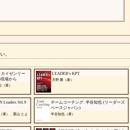
さい。
l.1 カイゼンリー
LEADER’s KPT
の現場から
天野 勝（著）
志（著）
EN Leaders Vol.9
チームコーチング: 半谷知也 (リーダーズ
ベースジャパン)
（著）、栗山 とよ
半谷知也（著）