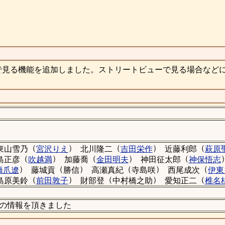
で見る機能を追加しました。ストリートビューで見る場合など
（
）
（
）
（
東山雪乃
宮沢りえ
北川隆二
吉田栄作
近藤利郎
萩原
（
）
（
）
（
島正彦
吹越満
加藤喬
金田明夫
神田征太郎
神保悟志
）
（
）
（
）
（
橋爪遼
藤城貢
勝信
高瀬真紀
寺島咲
西尾成次
伊東
（
）
（
）
（
島原美鈴
前田敦子
財部登
中村橋之助
愛知正二
椎名
発室の情報を頂きました