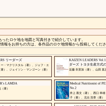
あったロケ地を地図と写真付きで紹介しています。
情報をお持ちの方は、各作品のロケ地情報から投稿してくだ
ERS リーダーズ
KAIZEN LEADERS Vo
ダーズ トヨタ生産方式
リー・マクリスタル（著）、ジェフ・エ
（著）、ジェイソン・マンゴーン（著）
近藤 衣里加（著）、山田 直
R’s LAMDA
Medical Nutritionist of P
No.2
也（著）
井上 善文（著）、西口 幸雄
子（著）、北出 浩章（著）