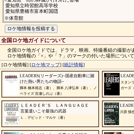
愛知県立時習館高等学校
愛知県豊橋市富本町国隠
※体育館
全国ロケ地ガイドについて
全国ロケ地ガイドでは、ドラマ、映画、特撮番組の撮影が
ロケ地情報の「×」や「？」のマークの付いた場所について
[ロケ地情報]
[
ロケ地マップ
]
[
統計情報
]
LEADERS(リーダーズ)~国産自動車に賭
LEAD
けた熱い男たちの物語~
スタン
脚本 橋本裕志（著）、脚本 八津弘幸（著）、ノ
ガーズ
ベライズ 百瀬しのぶ（著）
ＬＥＡＤＥＲ’Ｓ ＬＡＮＧＵＡＧＥ
LEADE
言葉遣いこそ最強の武器
川原 慎
Ｌ．デビッド・マルケ（著）