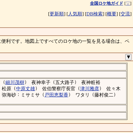
全国ロケ地ガイド
[
▽
]
[
更新順
]
[
人気順
]
[
DB検索
]
[
概要
]
[
交流
]
に便利です。地図上ですべてのロケ地の一覧を見る場合は、ペ
▼
（
）
（
）
ツ
細川茂樹
夜神幸子
五大路子
夜神粧裕
（
）
（
）
松原
中原丈雄
佐伯警察庁長官
津川雅彦
佐々木
：
（
）
（
）
弥海砂
ミサミサ
戸田恵梨香
ワタリ
藤村俊二