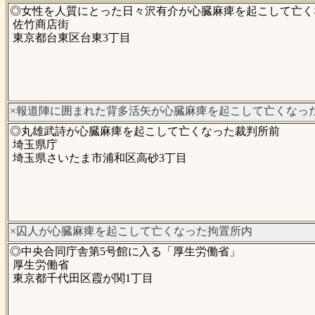
◎女性を人質にとった日々沢有介が心臓麻痺を起こして亡く
佐竹商店街
東京都台東区台東3丁目
×報道陣に囲まれた背多活矢が心臓麻痺を起こして亡くなっ
◎丸雄武詩が心臓麻痺を起こして亡くなった裁判所前
埼玉県庁
埼玉県さいたま市浦和区高砂3丁目
×囚人が心臓麻痺を起こして亡くなった拘置所内
◎中央合同庁舎第5号館に入る「厚生労働省」
厚生労働省
東京都千代田区霞が関1丁目