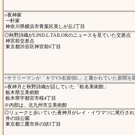
○夜神家
一軒家
神奈川県横浜市青葉区美しが丘2丁目
◎秋野詩織がLIND.L.TAILORのニュースを見ていた交差点
神宮前交差点
東京都渋谷区神宮前6丁目
×サラリーマンが「キラVS名探偵L」と書かれていた新聞を
○夜神月と秋野詩織が話していた「欧名美術館」
栃木県立美術館
栃木県宇都宮市桜4丁目
※内部は、北九州市立美術館
◎リュークと歩いていた夜神月がレイ・イワマツに尾行され
井の頭公園
東京都三鷹市井の頭3丁目