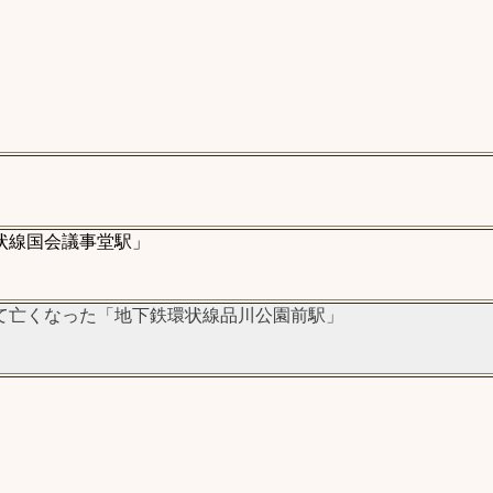
」
状線国会議事堂駅」
て亡くなった「地下鉄環状線品川公園前駅」