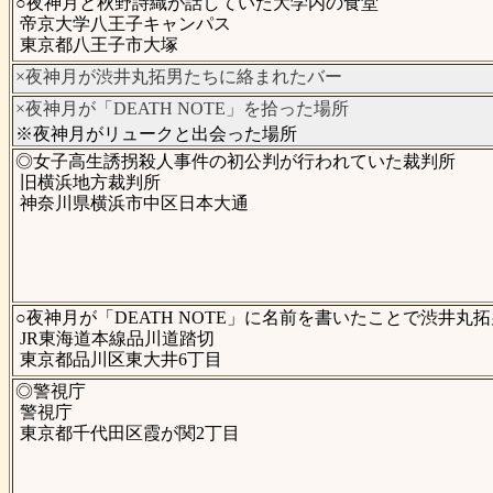
○夜神月と秋野詩織が話していた大学内の食堂
帝京大学八王子キャンパス
東京都八王子市大塚
×夜神月が渋井丸拓男たちに絡まれたバー
×夜神月が「DEATH NOTE」を拾った場所
※夜神月がリュークと出会った場所
◎女子高生誘拐殺人事件の初公判が行われていた裁判所
旧横浜地方裁判所
神奈川県横浜市中区日本大通
○夜神月が「DEATH NOTE」に名前を書いたことで渋井
JR東海道本線品川道踏切
東京都品川区東大井6丁目
◎警視庁
警視庁
東京都千代田区霞が関2丁目