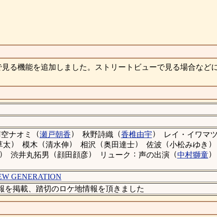
で見る機能を追加しました。ストリートビューで見る場合など
（
）
（
）
南空ナオミ
瀬戸朝香
秋野詩織
香椎由宇
レイ・イワマ
）
（
）
（
）
（
）
草太
模木
清水伸
相沢
奥田達士
佐波
小松みゆき
）
（
）
：
（
）
渋井丸拓男
顔田顔彦
リューク
声の出演
中村獅童
W GENERATION
ケ地情報を掲載、踏切のロケ地情報を頂きました