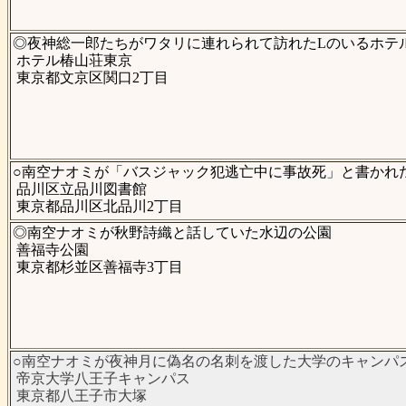
◎夜神総一郎たちがワタリに連れられて訪れたLのいるホテ
ホテル椿山荘東京
東京都文京区関口2丁目
○南空ナオミが「バスジャック犯逃亡中に事故死」と書かれ
品川区立品川図書館
東京都品川区北品川2丁目
◎南空ナオミが秋野詩織と話していた水辺の公園
善福寺公園
東京都杉並区善福寺3丁目
○南空ナオミが夜神月に偽名の名刺を渡した大学のキャンパ
帝京大学八王子キャンパス
東京都八王子市大塚