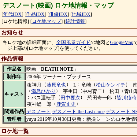
デスノート(映画) ロケ地情報・マップ
[
年代IDX
]
[
作品IDX
]
[
俳優IDX
]
[
地域IDX
]
[ロケ地情報]
[
ロケ地マップ
]
[
統計情報
]
お知らせ
各ロケ地の詳細画面に、
全国風景ガイド
の地図と
GoogleMap
ージ上部の[ロケ地マップ]を使ってください。
作品情報
作品名
映画「
DEATH NOTE
」
制作年
2006年 ワーナー・ブラザース
（
）
：
（
）
夜神月
藤原竜也
L
竜崎
松山ケンイチ
（
）
（
）
（
満島ひかり
宇生田
中村育二
松田
青山
キャスト
：
（
）
（
バス運転手
田中要次
恐田奇一郎
皆川猿時
（
）
夜神総一郎
鹿賀丈史
関連作品
デスノート
デスノート the Last name
デスノート NE
管理者
yuyu 2016年10月30日更新：新撮シーンのロ
ロケ地一覧