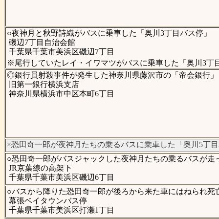
○夜神月と秋野詩織がバスに乗車した「奥川3丁目バス停」
磯辺7丁目自治会館
千葉県千葉市美浜区磯辺7丁目
※尾行していたレイ・イワマツがバスに乗車した「奥川3丁
◎銀行員射殺事件が発生した神奈川県藤沢市の「帝会銀行」
旧第一銀行横浜支店
神奈川県横浜市中区本町6丁目
×恐田奇一郎が夜神月たちの乗るバスに乗車した「奥川5丁
○恐田奇一郎がバスジャックした夜神月たちの乗るバスが走
JR京葉線の高架下
千葉県千葉市美浜区磯辺6丁目
○バスから降りた恐田奇一郎が後ろから来た車にはねられ死
幕張ベイタウンバス停
千葉県千葉市美浜区打瀬1丁目