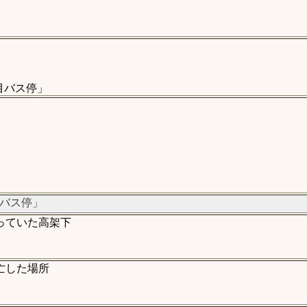
目バス停」
目バス停」
っていた高架下
亡した場所