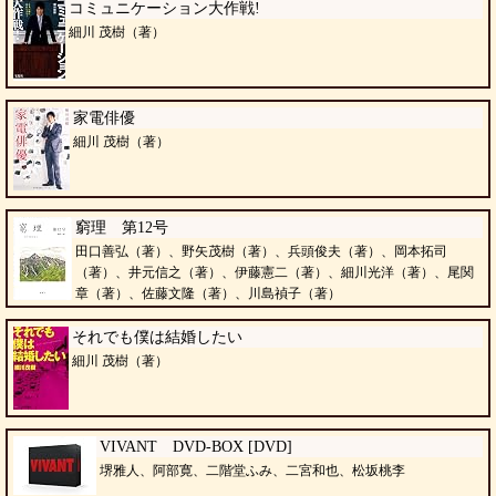
草太、中村育二、奥田達士
コミュニケーション大作戦!
細川 茂樹（著）
家電俳優
細川 茂樹（著）
窮理 第12号
田口善弘（著）、野矢茂樹（著）、兵頭俊夫（著）、岡本拓司
（著）、井元信之（著）、伊藤憲二（著）、細川光洋（著）、尾関
章（著）、佐藤文隆（著）、川島禎子（著）
それでも僕は結婚したい
細川 茂樹（著）
VIVANT DVD-BOX [DVD]
堺雅人、阿部寛、二階堂ふみ、二宮和也、松坂桃李