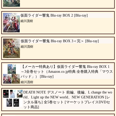
仮面ライダー響鬼 Blu-ray BOX 2 [Blu-ray]
細川茂樹
仮面ライダー響鬼 Blu-ray BOX 3＜完＞ [Blu-ray]
細川茂樹
【メーカー特典あり】仮面ライダー響鬼 Blu-ray BOX 1
～3全巻セット（Amazon.co.jp特典:全巻購入特典「マウス
パッド」） [Blu-ray]
細川茂樹
DEATH NOTE デスノート 前編、後編、L change the wo
rld、Light up the NEW world、NEW GENERATION [レ
ンタル落ち] 全5巻セット [マーケットプレイスDVDセ
ット商品]
藤原竜也、松山ケンイチ、瀬戸朝香、香椎由宇、細川茂樹、戸田恵梨香、青山