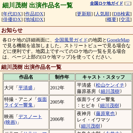
全国ロケ地ガイド
[
▽
]
細川茂樹 出演作品名一覧
[
年代IDX
]
[
作品IDX
]
[
更新順
]
[
人気順
]
[
DB検索
]
[
俳優IDX
]
[
地域IDX
]
[
概要
]
[
交流
]
お知らせ
各ロケ地の詳細画面に、
全国風景ガイド
の地図と
GoogleMap
で見る機能を追加しました。ストリートビューで見る場合な
どに便利です。地図上ですべてのロケ地の一覧を見る場合
は、ページ上部の[ロケ地マップ]を使ってください。
細川茂樹 出演作品名一覧
作品名
制作年
キャスト・
スタッフ
（
）
平清盛
松山ケンイチ
大河「
平清盛
」
2012年
（
）
藤原基房
細川茂樹
仮面ライダー響鬼
特撮・アニメ「
仮面
2005年
：
（
）
ライダー響鬼
」
ヒビキ
細川茂樹
（
）
夜神月
藤原竜也
映画「
デスノート
2006年
レイ・イワマツ
(映画)
」
（
）
細川茂樹