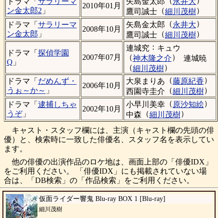
（
）
矢島金太郎
永井大
ドラマ「
サラリーマ
2010年01月
（
）
ン金太郎2
」
鷹司誠士
細川茂樹
（
）
矢島金太郎
永井大
ドラマ「
サラリーマ
2008年10月
（
）
ン金太郎
」
鷹司誠士
細川茂樹
：
連城究
キュウ
ドラマ「
探偵学園
（
）
2007年07月
神木隆之介
連城暁
Q
」
（
）
細川茂樹
（
）
大泉まりあ
藤原紀香
ドラマ「
だめんず・
2006年10月
（
）
うぉ～か～
」
西園寺圭介
細川茂樹
（
）
小早川美幸
原沙知絵
ドラマ「
逮捕しちゃ
2002年10月
（
）
うぞ
」
中森
細川茂樹
キャスト・スタッフ欄には、主演（キャスト欄の先頭の俳
優）と、検索時に一致した俳優名、スタッフ名を表示してい
ます。
他の俳優の出演作品のロケ地は、画面上部の「俳優IDX」
をご利用ください。 「俳優IDX」にも掲載されていない場
合は、「DB検索」の「作品検索」をご利用ください。
仮面ライダー響鬼 Blu-ray BOX 1 [Blu-ray]
細川茂樹