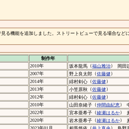
で見る機能を追加しました。ストリートビューで見る場合など
制作年
（
）
2010年
坂本龍馬
福山雅治
岡田
（
）
2007年
野上良太郎
佐藤健
（
）
2014年
緋村剣心
佐藤健
（
）
2013年
小笠原秋
佐藤健
（
）
2012年
緋村剣心
佐藤健
（
）
2010年
山田奈緒子
仲間由紀恵
（
）
2022年
宮本亜希子
綾瀬はるか
（
）
2020年
岩木亜希子
綾瀬はるか
（
）
2023年01月
相馬悠依
井上真央
鳥野