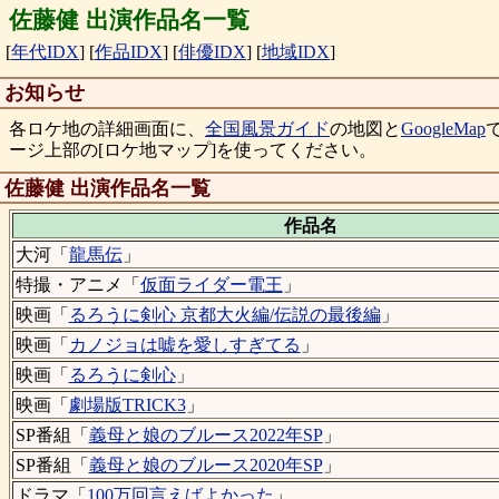
佐藤健 出演作品名一覧
[
年代IDX
]
[
作品IDX
]
[
俳優IDX
]
[
地域IDX
]
お知らせ
各ロケ地の詳細画面に、
全国風景ガイド
の地図と
GoogleMap
ージ上部の[ロケ地マップ]を使ってください。
佐藤健 出演作品名一覧
作品名
大河「
龍馬伝
」
特撮・アニメ「
仮面ライダー電王
」
映画「
るろうに剣心 京都大火編/伝説の最後編
」
映画「
カノジョは嘘を愛しすぎてる
」
映画「
るろうに剣心
」
映画「
劇場版TRICK3
」
SP番組「
義母と娘のブルース2022年SP
」
SP番組「
義母と娘のブルース2020年SP
」
ドラマ「
100万回言えばよかった
」