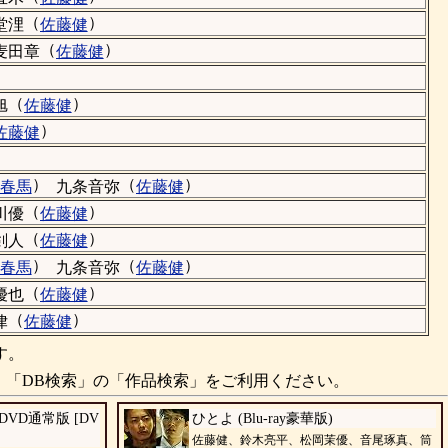
（
）
堂浬
佐藤健
（
）
麦田章
佐藤健
（
）
旭
佐藤健
）
佐藤健
）
（
）
春馬
九条音弥
佐藤健
（
）
川優
佐藤健
（
）
剣人
佐藤健
）
（
）
春馬
九条音弥
佐藤健
（
）
優也
佐藤健
（
）
律
佐藤健
す。
、「DB検索」の「作品検索」をご利用ください。
VD通常版 [DV
ひとよ (Blu-ray豪華版)
佐藤健、鈴木亮平、松岡茉優、音尾琢真、筒