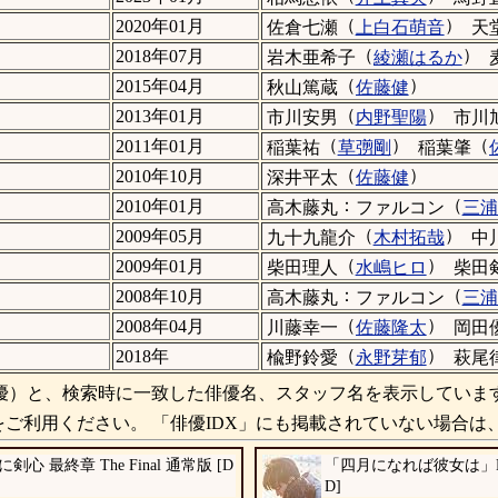
（
）
2020年01月
佐倉七瀬
上白石萌音
天
（
）
2018年07月
岩木亜希子
綾瀬はるか
（
）
2015年04月
秋山篤蔵
佐藤健
（
）
2013年01月
市川安男
内野聖陽
市川
（
）
（
2011年01月
稲葉祐
草彅剛
稲葉肇
（
）
2010年10月
深井平太
佐藤健
：
（
2010年01月
高木藤丸
ファルコン
三浦
（
）
2009年05月
九十九龍介
木村拓哉
中
（
）
2009年01月
柴田理人
水嶋ヒロ
柴田
：
（
2008年10月
高木藤丸
ファルコン
三浦
（
）
2008年04月
川藤幸一
佐藤隆太
岡田
（
）
2018年
楡野鈴愛
永野芽郁
萩尾
）と、検索時に一致した俳優名、スタッフ名を表示していま
ご利用ください。 「俳優IDX」にも掲載されていない場合は
剣心 最終章 The Final 通常版 [D
「四月になれば彼女は」D
D]