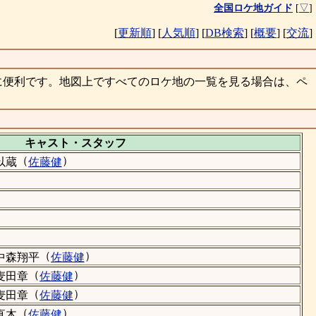
全国ロケ地ガイド
[
▽
]
[
更新順
]
[
人気順
]
[
DB検索
]
[
概要
]
[
交流
]
に便利です。地図上ですべてのロケ地の一覧を見る場合は、ペ
キャスト・
スタッフ
（
）
以蔵
佐藤健
（
）
中森翔平
佐藤健
（
）
麦田章
佐藤健
（
）
麦田章
佐藤健
（
）
直木
佐藤健