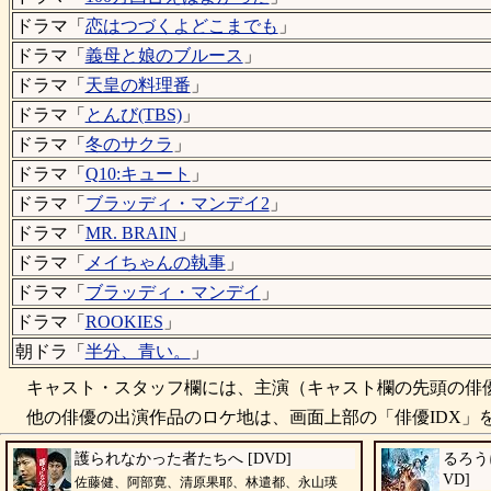
ドラマ「
恋はつづくよどこまでも
」
ドラマ「
義母と娘のブルース
」
ドラマ「
天皇の料理番
」
ドラマ「
とんび(TBS)
」
ドラマ「
冬のサクラ
」
ドラマ「
Q10:キュート
」
ドラマ「
ブラッディ・マンデイ2
」
ドラマ「
MR. BRAIN
」
ドラマ「
メイちゃんの執事
」
ドラマ「
ブラッディ・マンデイ
」
ドラマ「
ROOKIES
」
朝ドラ「
半分、青い。
」
キャスト・スタッフ欄には、主演（キャスト欄の先頭の俳優
他の俳優の出演作品のロケ地は、画面上部の「俳優IDX」を
護られなかった者たちへ [DVD]
るろうに
VD]
佐藤健、阿部寛、清原果耶、林遣都、永山瑛