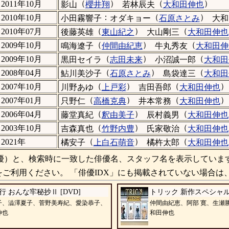
（
）
（
）
2011年10月
影山
櫻井翔
若林辰夫
大和田伸也
：
（
）
2010年10月
小田霧響子
オダキョー
石原さとみ
大和
（
）
（
2010年07月
後藤英雄
東山紀之
大山剛三
大和田伸也
（
）
（
2009年10月
鳴海遼子
仲間由紀恵
牛丸秀友
大和田伸
（
）
（
2009年10月
黒田セイラ
志田未来
小沼誠一郎
大和田
（
）
（
2008年04月
鮎川美沙子
石原さとみ
島袋達三
大和田
（
）
（
）
2007年10月
川野あゆ
上戸彩
吉田吾郎
大和田伸也
（
）
（
）
2007年01月
只野仁
高橋克典
井本常務
大和田伸也
（
）
（
2006年04月
藤堂真紀
釈由美子
辰村義男
大和田伸也
（
）
（
2003年10月
吉森真也
竹野内豊
氏家敬治
大和田伸也
（
）
（
2021年
橘安子
上白石萌音
橘杵太郎
大和田伸也
）と、検索時に一致した俳優名、スタッフ名を表示していま
ご利用ください。 「俳優IDX」にも掲載されていない場合は
行 おんな牢秘抄Ⅱ [DVD]
トリック 新作スペシャル 
子、澁澤夏子、菅野美寿紀、愛染恭子、
仲間由紀恵、阿部 寛、生瀬
伸也
和田伸也