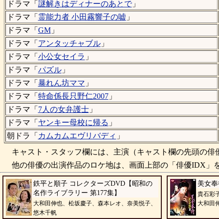
ドラマ「
謎解きはディナーのあとで
」
ドラマ「
霊能力者 小田霧響子の嘘
」
ドラマ「
GM
」
ドラマ「
アンタッチャブル
」
ドラマ「
小公女セイラ
」
ドラマ「
パズル
」
ドラマ「
暴れん坊ママ
」
ドラマ「
特命係長只野仁2007
」
ドラマ「
7人の女弁護士
」
ドラマ「
ヤンキー母校に帰る
」
朝ドラ「
カムカムエヴリバディ
」
キャスト・スタッフ欄には、主演（キャスト欄の先頭の俳優
他の俳優の出演作品のロケ地は、画面上部の「俳優IDX」を
鉄平と順子 コレクターズDVD【昭和の
美女奉
名作ライブラリー 第177集】
貴石彩
大和田伸也、松坂慶子、森本レオ、奈美悦子、
大和田
悠木千帆