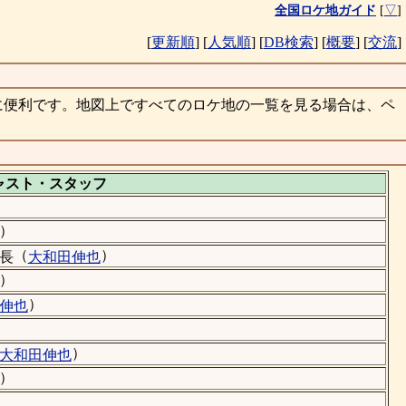
全国ロケ地ガイド
[
▽
]
[
更新順
]
[
人気順
]
[
DB検索
]
[
概要
]
[
交流
]
に便利です。地図上ですべてのロケ地の一覧を見る場合は、ペ
ャスト・
スタッフ
）
（
）
長
大和田伸也
）
）
伸也
）
大和田伸也
）