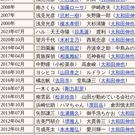
（
）
（
2008年
南さくら
加藤ローサ
伊崎政夫
大和田伸
（
）
（
2007年
浅見光彦
沢村一樹
矢野隆一郎
大和田伸
（
）
（
2000年
浅見光彦
榎木孝明
大杉清隆
大和田伸也
：
（
）
（
2023年07月
ハル
天王寺陽
目黒蓮
渡利
大和田伸也
（
）
（
2020年10月
望月千代
木村文乃
西尾忠彦
大和田伸也
（
）
：
2019年04月
三田園薫
松岡昌宏
丹波幸之助
中島みの
（
）
（
2017年04月
貴族探偵
相葉雅紀
厄神春柾
大和田伸也
（
）
（
）
2017年02月
中野瞳
小松菜奈
高倉峻
大和田伸也
（
）
（
2016年10月
ヨシヒコ
山田孝之
ルドラン
大和田伸也
（
）
（
）
2016年10月
橘志帆
吉田羊
堂島謙三
大和田伸也
（
）
2016年07月
一木くるみ
剛力彩芽
（
）
2016年03月
南雲凪
松井玲奈
山
：
（
）
2015年10月
浜崎伝助
ハマちゃん
濱田岳
倉田慎太郎
（
）
（
2013年07月
矢部謙三
生瀬勝久
御手洗ちかお
大和田
（
）
（
2012年04月
古美門研介
堺雅人
大貫善三
大和田伸也
（
）
（
2012年01月
弓成亮太
本木雅弘
愛川輝一
大和田伸也