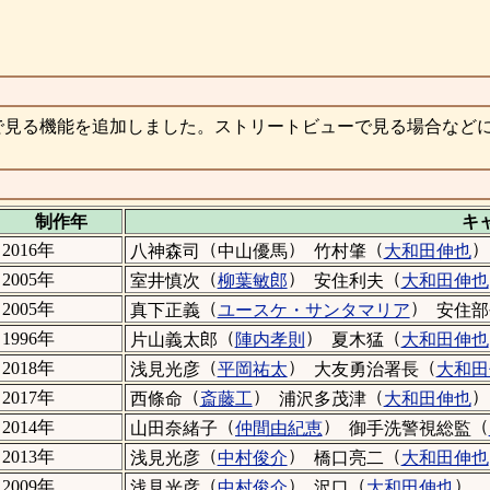
で見る機能を追加しました。ストリートビューで見る場合など
制作年
キ
（
）
（
）
2016年
八神森司
中山優馬
竹村肇
大和田伸也
（
）
（
2005年
室井慎次
柳葉敏郎
安住利夫
大和田伸也
（
）
2005年
真下正義
ユースケ・サンタマリア
安住部
（
）
（
1996年
片山義太郎
陣内孝則
夏木猛
大和田伸也
（
）
（
2018年
浅見光彦
平岡祐太
大友勇治署長
大和田
（
）
（
）
2017年
西條命
斎藤工
浦沢多茂津
大和田伸也
（
）
（
2014年
山田奈緒子
仲間由紀恵
御手洗警視総監
（
）
（
2013年
浅見光彦
中村俊介
橋口亮二
大和田伸也
（
）
（
）
2009年
浅見光彦
中村俊介
沢口
大和田伸也