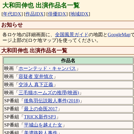
大和田伸也 出演作品名一覧
[
年代IDX
]
[
作品IDX
]
[
俳優IDX
]
[
地域IDX
]
お知らせ
各ロケ地の詳細画面に、
全国風景ガイド
の地図と
GoogleMap
ージ上部の[ロケ地マップ]を使ってください。
大和田伸也 出演作品名一覧
作品名
映画「
ホーンテッド・キャンパス
」
映画「
容疑者 室井慎次
」
映画「
交渉人 真下正義
」
映画「
三毛猫ホームズの推理(映画)
」
SP番組「
後鳥羽伝説殺人事件(2018)
」
SP番組「
最上の命医2017
」
SP番組「
TRICK新作SP3
」
SP番組「
平城山を越えた女
」
SP番組「
美濃路殺人事件
」