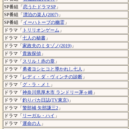
SP番組「
恋うたドラマSP
」
SP番組「
漂泊の楽人(2007)
」
SP番組「
イーハトーブの幽霊
」
ドラマ「
トリリオンゲーム
」
ドラマ「
七人の秘書
」
ドラマ「
家政夫のミタゾノ(2019)
」
ドラマ「
貴族探偵
」
ドラマ「
スリル！赤の章
」
ドラマ「
勇者ヨシヒコと導かれし七人
」
ドラマ「
レディ・ダ・ヴィンチの診断
」
ドラマ「
グ・ラ・メ！
」
ドラマ「
神奈川県厚木市 ランドリー茅ヶ崎
」
ドラマ「
釣りバカ日誌(TV東京)
」
ドラマ「
警部補 矢部謙三2
」
ドラマ「
リーガル・ハイ
」
ドラマ「
運命の人
」