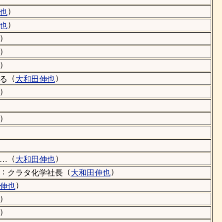
）
也
）
也
）
）
）
（
）
る
大和田伸也
）
）
（
）
田が勤めている会社の社長
大和田伸也
：
（
）
クラタ化学社長
大和田伸也
）
伸也
）
）