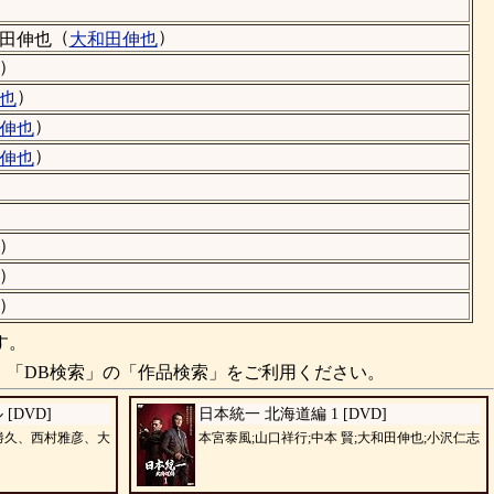
（
）
田伸也
大和田伸也
）
）
也
）
伸也
）
伸也
）
）
）
す。
、「DB検索」の「作品検索」をご利用ください。
[DVD]
日本統一 北海道編 1 [DVD]
勝久、西村雅彦、大
本宮泰風;山口祥行;中本 賢;大和田伸也;小沢仁志