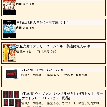
内田 康夫（著）
戸隠伝説殺人事件 (角川文庫 う 1-4)
内田 康夫（著）
浅見光彦ミステリースペシャル 美濃路殺人事件
稜 敦水（著）、内田 康夫（著）
VIVANT DVD-BOX [DVD]
堺雅人、阿部寛、二階堂ふみ、二宮和也、松坂桃李
VIVANT ヴィヴァン [レンタル落ち] 全6巻セット [マー
ケットプレイスDVDセット商品]
堺雅人、阿部寛、二階堂ふみ、竜星涼、迫田孝也、河内大和、