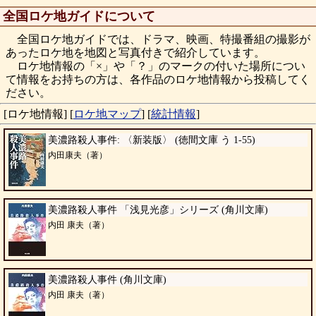
全国ロケ地ガイドについて
全国ロケ地ガイドでは、ドラマ、映画、特撮番組の撮影が
あったロケ地を地図と写真付きで紹介しています。
ロケ地情報の「×」や「？」のマークの付いた場所につい
て情報をお持ちの方は、各作品のロケ地情報から投稿してく
ださい。
[ロケ地情報]
[
ロケ地マップ
]
[
統計情報
]
美濃路殺人事件: 〈新装版〉 (徳間文庫 う 1-55)
内田康夫（著）
美濃路殺人事件 「浅見光彦」シリーズ (角川文庫)
内田 康夫（著）
美濃路殺人事件 (角川文庫)
内田 康夫（著）