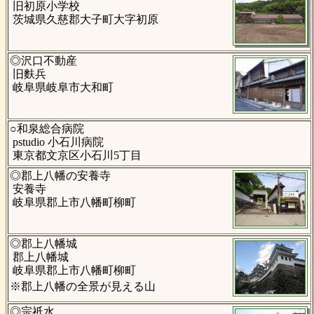
旧初原小学校
茨城県久慈郡大子町大字初原
◎沢口不動産
旧麩兵
岐阜県岐阜市大和町
○和泉総合病院
pstudio 小石川病院
東京都文京区小石川5丁目
◎郡上八幡の安養寺
安養寺
岐阜県郡上市八幡町柳町
◎郡上八幡城
郡上八幡城
岐阜県郡上市八幡町柳町
※郡上八幡の全景が見える山
◎宗祇水