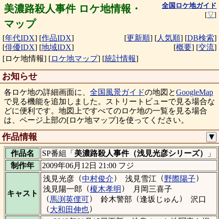
全国ロケ地ガイド
美濃路殺人事件 ロケ地情報・
[
▽
]
マップ
[
年代IDX
]
[
作品IDX
]
[
更新順
]
[
人気順
]
[
DB検索
]
[
俳優IDX
]
[
地域IDX
]
[
概要
]
[
交流
]
[ロケ地情報]
[
ロケ地マップ
]
[
統計情報
]
お知らせ
各ロケ地の詳細画面に、
全国風景ガイド
の地図と
GoogleMap
で見る機能を追加しました。ストリートビューで見る場合な
どに便利です。地図上ですべてのロケ地の一覧を見る場合
は、ページ上部の[ロケ地マップ]を使ってください。
作品情報
▼
作品名
SP番組「
美濃路殺人事件（浅見光彦シリーズ）
」
制作年
2009年06月12日 21:00 フジ
（
）
（
）
浅見光彦
中村俊介
浅見雪江
野際陽子
（
）
浅見陽一郎
榎木孝明
月岡三喜子
キャスト
（
）
（
）
馬渕英俚可
鈴木警部
逢坂じゅん
沢口
（
）
大和田伸也