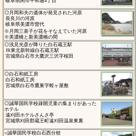
岐阜県関市平和通4丁目
◎月岡和夫の遺体が発見された河原
長良川の河原
岐阜県美濃市曽代
※月岡三喜子が花をそなえていた河原
※美濃橋と新美濃橋の間
◎浅見光彦が降りた白石蔵王駅
JR東北新幹線白石蔵王駅
宮城県白石市大鷹沢三沢字桜田
◎白石和紙工房
白石和紙工房
宮城県白石市鷹巣字蛭ヶ屋敷
◎誠華国民学校疎開児童の集まりがあった
ホテル
遠刈田ホテルさんさ亭
宮城県刈田郡蔵王町遠刈田温泉東裏
○誠華国民学校白石西分校