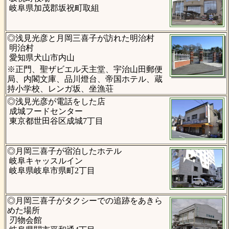
岐阜県加茂郡坂祝町取組
◎浅見光彦と月岡三喜子が訪れた明治村
明治村
愛知県犬山市内山
※正門、聖ザビエル天主堂、宇治山田郵便
局、内閣文庫、品川燈台、帝国ホテル、蔵
持小学校、レンガ坂、坐漁荘
◎浅見光彦が電話をした店
成城フードセンター
東京都世田谷区成城7丁目
◎月岡三喜子が宿泊したホテル
岐阜キャッスルイン
岐阜県岐阜市県町2丁目
◎月岡三喜子がタクシーでの追跡をあきら
めた場所
刃物会館