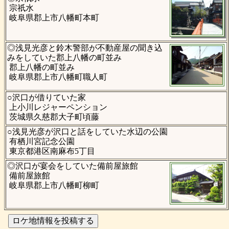
宗祇水
岐阜県郡上市八幡町本町
◎浅見光彦と鈴木警部が不動産屋の聞き込
みをしていた郡上八幡の町並み
郡上八幡の町並み
岐阜県郡上市八幡町職人町
○沢口が借りていた家
上小川レジャーペンション
茨城県久慈郡大子町頃藤
○浅見光彦が沢口と話をしていた水辺の公園
有栖川宮記念公園
東京都港区南麻布5丁目
◎沢口が宴会をしていた備前屋旅館
備前屋旅館
岐阜県郡上市八幡町柳町