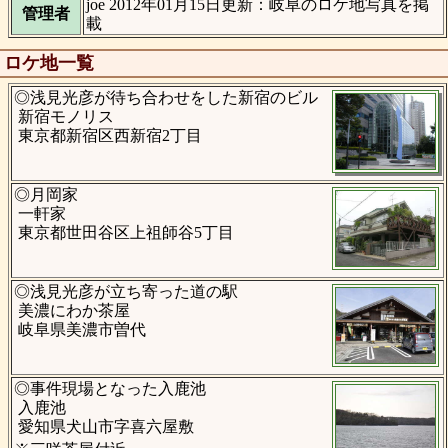
joe 2012年01月15日更新：岐阜のロケ地写真を掲
管理者
載
ロケ地一覧
◎浅見光彦が待ち合わせをした新宿のビル
新宿モノリス
東京都新宿区西新宿2丁目
◎月岡家
一軒家
東京都世田谷区上祖師谷5丁目
◎浅見光彦が立ち寄った道の駅
美濃にわか茶屋
岐阜県美濃市曽代
◎事件現場となった入鹿池
入鹿池
愛知県犬山市字喜六屋敷