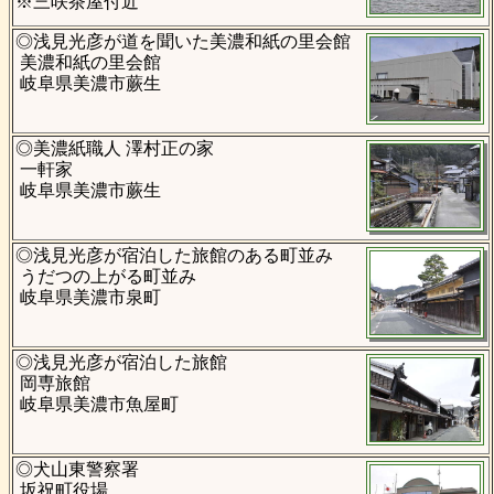
※三咲茶屋付近
◎浅見光彦が道を聞いた美濃和紙の里会館
美濃和紙の里会館
岐阜県美濃市蕨生
◎美濃紙職人 澤村正の家
一軒家
岐阜県美濃市蕨生
◎浅見光彦が宿泊した旅館のある町並み
うだつの上がる町並み
岐阜県美濃市泉町
◎浅見光彦が宿泊した旅館
岡専旅館
岐阜県美濃市魚屋町
◎犬山東警察署
坂祝町役場