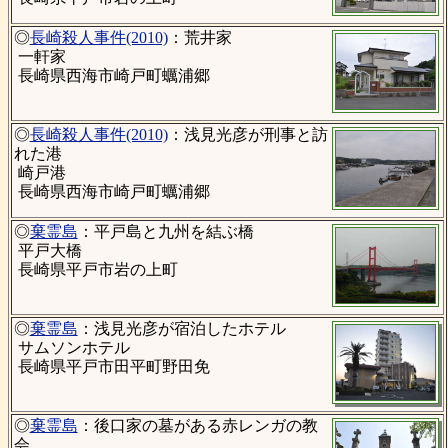
◎
長崎殺人事件(2010)
：荒井家
一軒家
長崎県西海市崎戸町蠣浦郷
◎
長崎殺人事件(2010)
：浅見光彦が刑事と訪
れた港
崎戸港
長崎県西海市崎戸町蠣浦郷
◎
棄霊島
：平戸島と九州を結ぶ橋
平戸大橋
長崎県平戸市岩の上町
◎
棄霊島
：浅見光彦が宿泊したホテル
サムソンホテル
長崎県平戸市田平町野田免
◎
棄霊島
：後口家の墓がある赤レンガの教
会