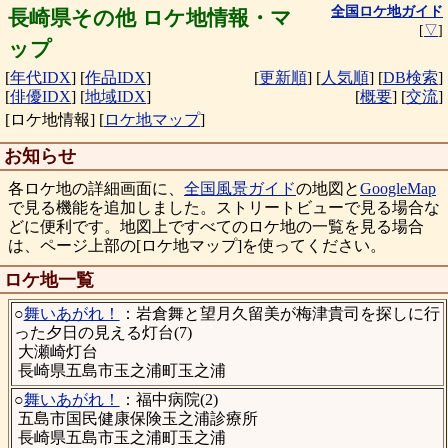
全国ロケ地ガイド
長崎県その他 ロケ地情報・マ
[
▽
]
ップ
[
年代IDX
]
[
作品IDX
]
[
更新順
]
[
人気順
]
[
DB検索
]
[
俳優IDX
]
[
地域IDX
]
[
概要
]
[
交流
]
[ロケ地情報]
[
ロケ地マップ
]
お知らせ
各ロケ地の詳細画面に、
全国風景ガイド
の地図と
GoogleMap
で見る機能を追加しました。ストリートビューで見る場合な
どに便利です。地図上ですべてのロケ地の一覧を見る場合
は、ページ上部の[ロケ地マップ]を使ってください。
ロケ地一覧
○
舞いあがれ！
：岩倉舞と望月久留美が梅津貴司を探しに行
った夕日の見える灯台(7)
大瀬崎灯台
長崎県五島市玉之浦町玉之浦
○
舞いあがれ！
：福中病院(2)
五島市国民健康保険玉之浦診療所
長崎県五島市玉之浦町玉之浦