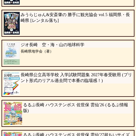
みうらじゅん&安斎肇の 勝手に観光協会 vol.5 福岡県・長
崎県 [レンタル落ち]
ジオ長崎 空・海・山の地球科学
長崎県地学会（著）
長崎県公立高等学校 入学試験問題集 2027年春受験用 (プリ
ント形式のリアル過去問で本番の臨場感！)
るるぶ長崎 ハウステンボス 佐世保 雲仙'26 (るるぶ情報
版)
るるぶ長崎 ハウステンボス 佐世保 雲仙'27超ちいサイズ