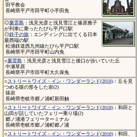
田平教会
長崎県平戸市田平町小手田免
◎
棄霊島
：浅見光彦と浅見雪江と篠原雅子
が列車に乗ったたびら平戸口駅
◎
鉄子の旅
：エンディングに出てくる日本
最西端の駅
松浦鉄道西九州線たびら平戸口駅
長崎県平戸市田平町山内免
○
棄霊島
：浅見光彦と浅見雪江と後口が歩いていた丘
中瀬草原
長崎県平戸市田平町大久保免
○
ストリートワイズ・イン・ワンダーランド(2018)
：丘を見
つめる猿の形をした岩(2)
猿岩
長崎県壱岐市郷ノ浦町新田触
○
ストリートワイズ・イン・ワンダーランド(2018)
：和田と
山田が話していたフェリー乗り場(2)
郷ノ浦港フェリーターミナル
長崎県壱岐市郷ノ浦町郷ノ浦
○
ストリートワイズ・イン・ワンダーランド(2018)
：和田、