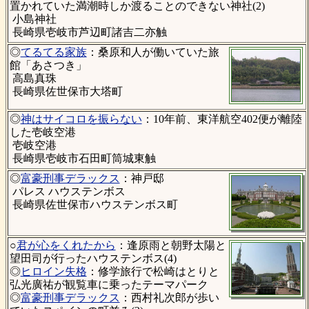
置かれていた満潮時しか渡ることのできない神社(2)
小島神社
長崎県壱岐市芦辺町諸吉二亦触
◎
てるてる家族
：桑原和人が働いていた旅
館「あさつき」
高島真珠
長崎県佐世保市大塔町
◎
神はサイコロを振らない
：10年前、東洋航空402便が離陸
した壱岐空港
壱岐空港
長崎県壱岐市石田町筒城東触
◎
富豪刑事デラックス
：神戸邸
パレス ハウステンボス
長崎県佐世保市ハウステンボス町
○
君が心をくれたから
：逢原雨と朝野太陽と
望田司が行ったハウステンボス(4)
◎
ヒロイン失格
：修学旅行で松崎はとりと
弘光廣祐が観覧車に乗ったテーマパーク
◎
富豪刑事デラックス
：西村礼次郎が歩い