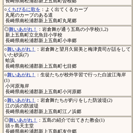
長崎県南松浦郡新上五島町曽根郷
○
くちびるに歌を
：よく出てくるカーブ
丸尾のカーブのある道
長崎県南松浦郡新上五島町丸尾郷
◎
舞いあがれ！
：岩倉舞が通う五島の小学校(1,2)
新上五島町立北魚目小学校
長崎県南松浦郡新上五島町小串郷
○
舞いあがれ！
：岩倉舞と望月久留美と梅津貴司が話をして
いた砂浜(7)
蛤浜
長崎県南松浦郡新上五島町七目郷
○
舞いあがれ！
：生徒たちが校外学習で行った白波江海岸
(1)
小河原海岸
長崎県南松浦郡新上五島町小河原郷
○
舞いあがれ！
：岩倉舞たちが釣りをした防波堤(2)
江の浜の防波堤
長崎県南松浦郡新上五島町江ノ浜郷
◎
舞いあがれ！
：五島の紹介で出てきた教会(1)
頭ヶ島天主堂
長崎県南松浦郡新上五島町友住郷