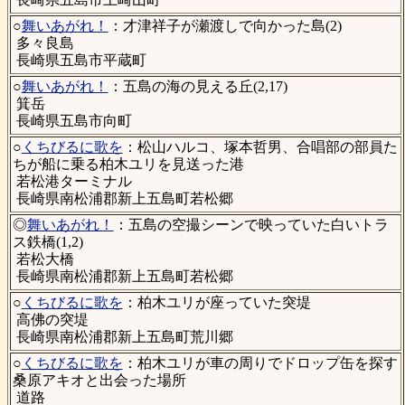
○
舞いあがれ！
：才津祥子が瀬渡しで向かった島(2)
多々良島
長崎県五島市平蔵町
○
舞いあがれ！
：五島の海の見える丘(2,17)
箕岳
長崎県五島市向町
○
くちびるに歌を
：松山ハルコ、塚本哲男、合唱部の部員た
ちが船に乗る柏木ユリを見送った港
若松港ターミナル
長崎県南松浦郡新上五島町若松郷
◎
舞いあがれ！
：五島の空撮シーンで映っていた白いトラ
ス鉄橋(1,2)
若松大橋
長崎県南松浦郡新上五島町若松郷
○
くちびるに歌を
：柏木ユリが座っていた突堤
高佛の突堤
長崎県南松浦郡新上五島町荒川郷
○
くちびるに歌を
：柏木ユリが車の周りでドロップ缶を探す
桑原アキオと出会った場所
道路