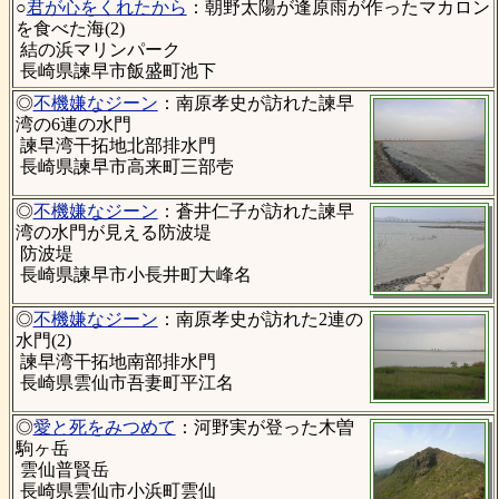
○
君が心をくれたから
：朝野太陽が逢原雨が作ったマカロン
を食べた海(2)
結の浜マリンパーク
長崎県諫早市飯盛町池下
◎
不機嫌なジーン
：南原孝史が訪れた諫早
湾の6連の水門
諫早湾干拓地北部排水門
長崎県諫早市高来町三部壱
◎
不機嫌なジーン
：蒼井仁子が訪れた諫早
湾の水門が見える防波堤
防波堤
長崎県諫早市小長井町大峰名
◎
不機嫌なジーン
：南原孝史が訪れた2連の
水門(2)
諫早湾干拓地南部排水門
長崎県雲仙市吾妻町平江名
◎
愛と死をみつめて
：河野実が登った木曽
駒ヶ岳
雲仙普賢岳
長崎県雲仙市小浜町雲仙