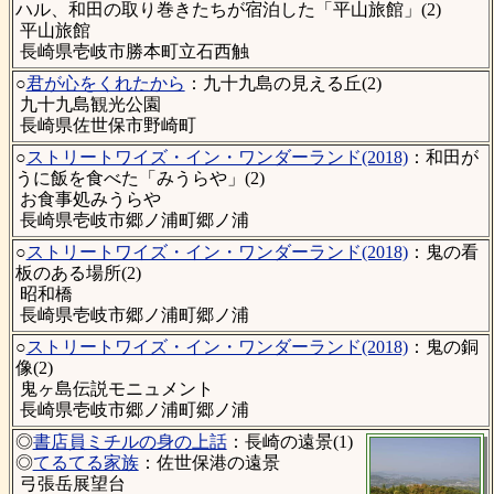
ハル、和田の取り巻きたちが宿泊した「平山旅館」(2)
平山旅館
長崎県壱岐市勝本町立石西触
○
君が心をくれたから
：九十九島の見える丘(2)
九十九島観光公園
長崎県佐世保市野崎町
○
ストリートワイズ・イン・ワンダーランド(2018)
：和田が
うに飯を食べた「みうらや」(2)
お食事処みうらや
長崎県壱岐市郷ノ浦町郷ノ浦
○
ストリートワイズ・イン・ワンダーランド(2018)
：鬼の看
板のある場所(2)
昭和橋
長崎県壱岐市郷ノ浦町郷ノ浦
○
ストリートワイズ・イン・ワンダーランド(2018)
：鬼の銅
像(2)
鬼ヶ島伝説モニュメント
長崎県壱岐市郷ノ浦町郷ノ浦
◎
書店員ミチルの身の上話
：長崎の遠景(1)
◎
てるてる家族
：佐世保港の遠景
弓張岳展望台