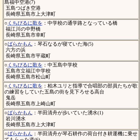
島福中空港(7)
五島つばき空港
長崎県五島市上大津町
○
くちびるに歌を
：中学校の通学路となっている橋
福江川の中野橋
長崎県五島市幸町
○
ばらかもん
：琴石なるが寝ていた海(5)
六方の浜
長崎県五島市平蔵町
○
くちびるに歌を
：中五島中学校
五島市立福江中学校
長崎県五島市松山町
○
くちびるに歌を
：柏木ユリと指導で合唱部の部員たちが歌
の練習をしていた五島の街を見下ろせる高台
鬼岳
長崎県五島市上崎山町
○
ばらかもん
：半田清舟が歩いていた湧水(1)
岩川湧水
長崎県五島市上大津町
○
ばらかもん
：半田清舟が琴石耕作の荷台付き耕運機に乗せ
てもらった道(6)