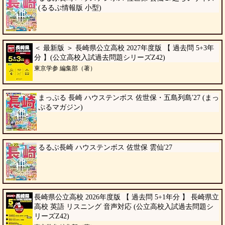
(るるぶ情報版 小型)
＜ 最新版 ＞ 長崎県公立高校 2027年度版 【 過去問 5+3年
分 】(公立高校入試過去問題シリーズZ42)
東京学参 編集部（著）
まっぷる 長崎 ハウステンボス 佐世保・五島列島'27 (まっ
ぷるマガジン)
るるぶ長崎 ハウステンボス 佐世保 雲仙'27
長崎県公立高校 2026年度版 【 過去問 5+1年分 】 長崎県立
高校 英語 リスニング 音声対応 (公立高校入試過去問題シ
リーズZ42)