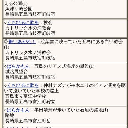
える公園(1)
魚津ケ崎公園
長崎県五島市岐宿町岐宿
○
くちびるに歌を
：教会
カトリック水の浦教会
長崎県五島市岐宿町岐宿
◎
舞いあがれ！
：絵葉書に映っていた五島にある白い教会
(1)
カトリック水ノ浦教会
長崎県五島市岐宿町岐宿
○
ばらかもん
：五島のリアス式海岸の風景(1)
城岳展望台
長崎県五島市岐宿町岐宿
○
くちびるに歌を
：仲村ナズナが柏木ユリのピアノ演奏を聴
いて泣いていた学校の屋上
五島市立富江中学校
長崎県五島市富江町狩立
○
ばらかもん
：半田清舟が歩いていた石垣の路地(1)
路地
長崎県五島市富江町岳