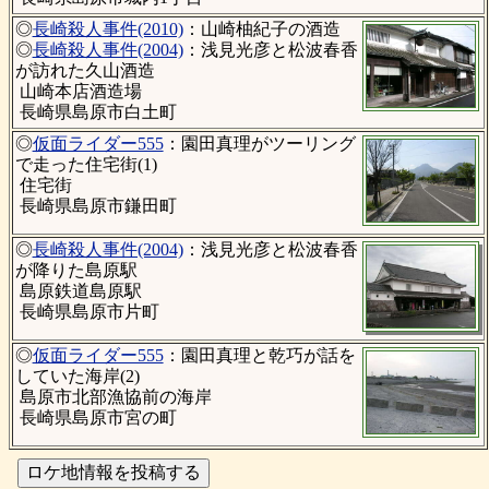
◎
長崎殺人事件(2010)
：山崎柚紀子の酒造
◎
長崎殺人事件(2004)
：浅見光彦と松波春香
が訪れた久山酒造
山崎本店酒造場
長崎県島原市白土町
◎
仮面ライダー555
：園田真理がツーリング
で走った住宅街(1)
住宅街
長崎県島原市鎌田町
◎
長崎殺人事件(2004)
：浅見光彦と松波春香
が降りた島原駅
島原鉄道島原駅
長崎県島原市片町
◎
仮面ライダー555
：園田真理と乾巧が話を
していた海岸(2)
島原市北部漁協前の海岸
長崎県島原市宮の町