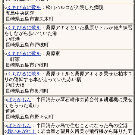
○
くちびるに歌を
：松山ハルコが入院した病院
五島中央病院
長崎県五島市吉久木町
○
くちびるに歌を
：桑原アキオといた桑原サトルが発声練習
をしながら歩いていた港
戸岐港
長崎県五島市戸岐町
○
くちびるに歌を
：桑原家
一軒家
長崎県五島市戸岐町
○
くちびるに歌を
：桑原サトルと桑原アキオを乗せた柏木ユ
リの運転する車が走っていた赤い橋
戸岐大橋
長崎県五島市奥浦町
○
ばらかもん
：半田清舟が琴石耕作の荷台付き耕運機に乗せ
てもらった道(1)
道路
長崎県五島市野々切町
○
ばらかもん
：半田清舟が島で住むことになった島の空港
○
舞いあがれ！
：岩倉舞と望月久留美が飛行機から降りた五