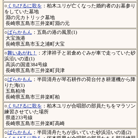
○
くちびるに歌を
：柏木ユリが亡くなった婚約者のお墓参り
をしていた墓地
淵の元カトリック墓地
長崎県五島市三井楽町淵の元
○
ばらかもん
：五島の港の風景(1)
大宝漁港
長崎県五島市玉之浦町大宝
○
舞いあがれ！
：才津祥子と岩倉めぐみが車で走っていた砂
浜沿いの道(1)
高浜の国道384号線
長崎県五島市三井楽町貝津
○
ばらかもん
：半田清舟が琴石耕作の荷台付き耕運機から降
りた海(1)
五島柏埼
長崎県五島市三井楽町柏
○
くちびるに歌を
：柏木ユリが合唱部の部員たちをマラソン
練習させていた場所
県道233号線
長崎県五島市三井楽町高崎
○
ばらかもん
：半田清舟たちが歩いていた砂浜沿いの道(2)