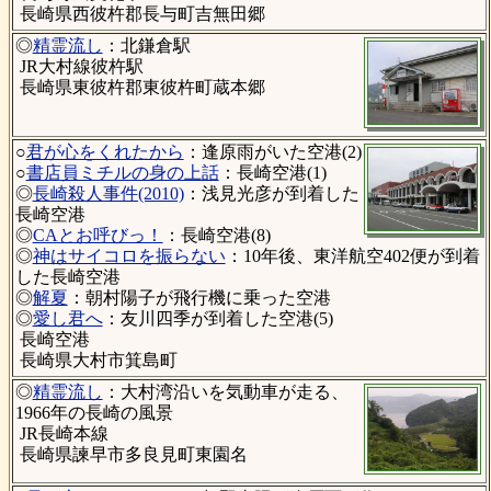
長崎県西彼杵郡長与町吉無田郷
◎
精霊流し
：北鎌倉駅
JR大村線彼杵駅
長崎県東彼杵郡東彼杵町蔵本郷
○
君が心をくれたから
：逢原雨がいた空港(2)
○
書店員ミチルの身の上話
：長崎空港(1)
◎
長崎殺人事件(2010)
：浅見光彦が到着した
長崎空港
◎
CAとお呼びっ！
：長崎空港(8)
◎
神はサイコロを振らない
：10年後、東洋航空402便が到着
した長崎空港
◎
解夏
：朝村陽子が飛行機に乗った空港
◎
愛し君へ
：友川四季が到着した空港(5)
長崎空港
長崎県大村市箕島町
◎
精霊流し
：大村湾沿いを気動車が走る、
1966年の長崎の風景
JR長崎本線
長崎県諫早市多良見町東園名