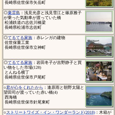
長崎県佐世保市矢岳町
◎
棄霊島
：浅見光彦と浅見雪江と篠原雅子
が乗った気動車が渡っていた橋
松浦鉄道の志佐川橋梁
長崎県松浦市志佐町
◎
てるてる家族
：赤レンガの建物
佐世保重工業
長崎県佐世保市立神町
◎
てるてる家族
：岩田冬子が吉野静子と買
い物をした市場(128)
とんねる横丁
長崎県佐世保市戸尾町
○
君が心をくれたから
：逢原雨と朝野太陽と
望田司が渡っていた赤い橋(4)
西海橋
長崎県佐世保市針尾東町
○
ストリートワイズ・イン・ワンダーランド(2018)
：木箱が