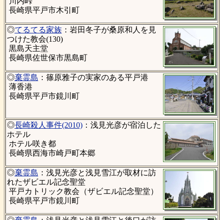
川内峠
長崎県平戸市木引町
◎
てるてる家族
：岩田冬子が桑原和人を見
つけた教会(130)
黒島天主堂
長崎県佐世保市黒島町
◎
棄霊島
：篠原雅子の実家のある平戸港
薄香港
長崎県平戸市鏡川町
◎
長崎殺人事件(2010)
：浅見光彦が宿泊した
ホテル
ホテル咲き都
長崎県西海市崎戸町本郷
◎
棄霊島
：浅見光彦と浅見雪江が取材に訪
れたザビエル記念聖堂
平戸カトリック教会（ザビエル記念聖堂）
長崎県平戸市鏡川町