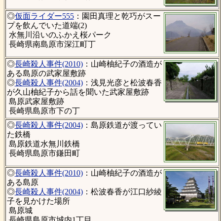
◎
仮面ライダー555
：園田真理と乾巧がスー
プを飲んでいた道端(2)
水無川沿いのふかえ桜パーク
長崎県南島原市深江町丁
◎
長崎殺人事件(2010)
：山崎柚紀子の酒造が
ある島原の武家屋敷跡
◎
長崎殺人事件(2004)
：浅見光彦と松波春香
が久山柚紀子から話を聞いた武家屋敷跡
島原武家屋敷跡
長崎県島原市下の丁
◎
長崎殺人事件(2004)
：島原鉄道が渡ってい
た鉄橋
島原鉄道水無川鉄橋
長崎県島原市鎌田町
◎
長崎殺人事件(2010)
：山崎柚紀子の酒造が
ある島原
◎
長崎殺人事件(2004)
：松波春香が江口紗綾
子を見かけた場所
島原城
長崎県島原市城内1丁目