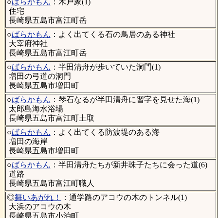
○
ばらかもん
：木戸家(1)
住宅
長崎県五島市富江町岳
○
ばらかもん
：よく出てくる石の鳥居のある神社
大宰府神社
長崎県五島市富江町岳
○
ばらかもん
：半田清舟が歩いていた洞門(1)
増田の弓道の洞門
長崎県五島市増田町
○
ばらかもん
：琴石なるが半田清舟に習字を見せた海(1)
太郎島海水浴場
長崎県五島市富江町土取
○
ばらかもん
：よく出てくる防波堤のある海
増田の海岸
長崎県五島市増田町
○
ばらかもん
：半田清舟たちが新井珠子たちに会った道(6)
道路
長崎県五島市富江町職人
◎
舞いあがれ！
：通学路のアコウの木のトンネル(1)
大浜のアコウの木
長崎県五島市小泊町