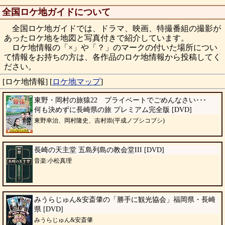
全国ロケ地ガイドについて
全国ロケ地ガイドでは、ドラマ、映画、特撮番組の撮影が
あったロケ地を地図と写真付きで紹介しています。
ロケ地情報の「×」や「？」のマークの付いた場所につい
て情報をお持ちの方は、各作品のロケ地情報から投稿してく
ださい。
[ロケ地情報]
[
ロケ地マップ
]
東野・岡村の旅猿22 プライベートでごめんなさい･･･
何も決めずに長崎県の旅 プレミアム完全版 [DVD]
東野幸治、岡村隆史、吉村崇(平成ノブシコブシ)
長崎の天主堂 五島列島の教会堂III [DVD]
音楽:小松真理
みうらじゅん&安斎肇の「勝手に観光協会」福岡県・長崎
県 [DVD]
みうらじゅん&安斎肇