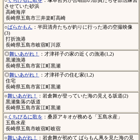
○
くちびるに歌を
：塚本哲男が合唱部の部員たちを部活練習
させていた砂浜
高崎海岸
長崎県五島市三井楽町高崎
○
ばらかもん
：半田清舟たちが釣りに行った港の空撮映像
(3)
打折漁港
長崎県五島市岐宿町川原
◎
舞いあがれ！
：才津祥子の家の近くの漁港(1,2)
黒瀬漁港
長崎県五島市富江町黒瀬
◎
舞いあがれ！
：才津祥子の住む家(1,2)
住宅
長崎県五島市富江町黒瀬
○
舞いあがれ！
：岩倉舞が登っていた海の見える坂道(2)
黒瀬集落の坂道
長崎県五島市富江町黒瀬
○
くちびるに歌を
：桑原アキオが務める「五島水産」
五島水産
長崎県五島市岐宿町岐宿
○
舞いあがれ！
：岩倉舞が初めて ばらもん凧を見た海の見