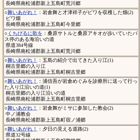
長崎県南松浦郡新上五島町荒川郷
○
舞いあがれ！
：岩倉舞と才津祥子がビワを収穫した畑(2)
ビワ畑
長崎県南松浦郡新上五島町今里郷
○
くちびるに歌を
：桑原サトルと桑原アキオが歩いていたバ
ス停のある海沿いの道
県道384号線
長崎県南松浦郡新上五島町荒川郷
○
舞いあがれ！
：五島の紹介で出てきた入り江(1)
桐古里郷の入り江
長崎県南松浦郡新上五島町桐古里郷
○
舞いあがれ！
：浦信吾が岩倉めぐみを診療所に送って行っ
た入り江沿いの道(1)
桐古里郷の入り江沿いの道
長崎県南松浦郡新上五島町桐古里郷
○
舞いあがれ！
：岩倉舞がミサに参加した教会(2)
中ノ浦教会
長崎県南松浦郡新上五島町宿ノ浦郷
○
舞いあがれ！
：夕日の見える道路(2)
県道32号線