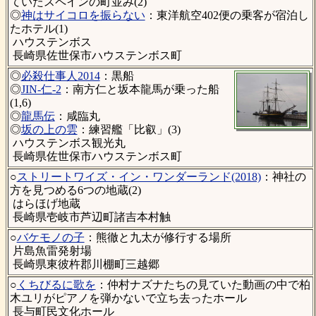
ていたスペインの町並み(2)
◎
神はサイコロを振らない
：東洋航空402便の乗客が宿泊し
たホテル(1)
ハウステンボス
長崎県佐世保市ハウステンボス町
◎
必殺仕事人2014
：黒船
◎
JIN-仁-2
：南方仁と坂本龍馬が乗った船
(1,6)
◎
龍馬伝
：咸臨丸
◎
坂の上の雲
：練習艦「比叡」(3)
ハウステンボス観光丸
長崎県佐世保市ハウステンボス町
○
ストリートワイズ・イン・ワンダーランド(2018)
：神社の
方を見つめる6つの地蔵(2)
はらほげ地蔵
長崎県壱岐市芦辺町諸吉本村触
○
バケモノの子
：熊徹と九太が修行する場所
片島魚雷発射場
長崎県東彼杵郡川棚町三越郷
○
くちびるに歌を
：仲村ナズナたちの見ていた動画の中で柏
木ユリがピアノを弾かないで立ち去ったホール
長与町民文化ホール