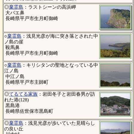
◎
棄霊島
：ラストシーンの高浜岬
大バエ鼻
長崎県平戸市生月町御崎
○
棄霊島
：浅見光彦が海に突き落とされた中
ノ島の崖
鞍馬鼻
長崎県平戸市生月町御崎
○
棄霊島
：キリシタンの聖地となっている中
江ノ島
中江ノ島
長崎県平戸市主師町
◎
てるてる家族
：岩田冬子と岩田春男が訪
れた港(128)
黒島港
長崎県佐世保市黒島町
◎
棄霊島
：浅見光彦が歩いていた見晴らし
の良い丘