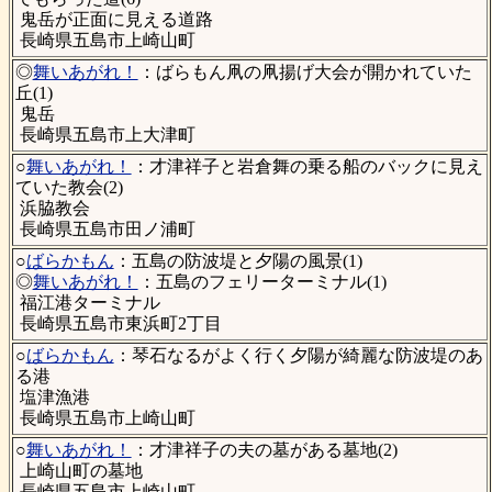
鬼岳が正面に見える道路
長崎県五島市上崎山町
◎
舞いあがれ！
：ばらもん凧の凧揚げ大会が開かれていた
丘(1)
鬼岳
長崎県五島市上大津町
○
舞いあがれ！
：才津祥子と岩倉舞の乗る船のバックに見え
ていた教会(2)
浜脇教会
長崎県五島市田ノ浦町
○
ばらかもん
：五島の防波堤と夕陽の風景(1)
◎
舞いあがれ！
：五島のフェリーターミナル(1)
福江港ターミナル
長崎県五島市東浜町2丁目
○
ばらかもん
：琴石なるがよく行く夕陽が綺麗な防波堤のあ
る港
塩津漁港
長崎県五島市上崎山町
○
舞いあがれ！
：才津祥子の夫の墓がある墓地(2)
上崎山町の墓地
長崎県五島市上崎山町