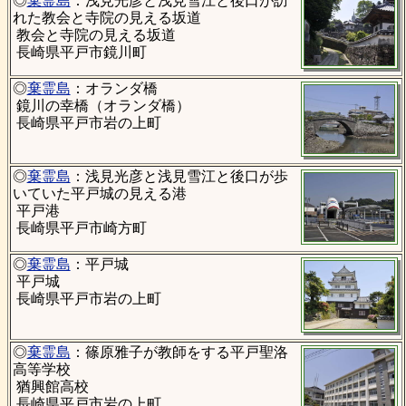
◎
棄霊島
：浅見光彦と浅見雪江と後口が訪
れた教会と寺院の見える坂道
教会と寺院の見える坂道
長崎県平戸市鏡川町
◎
棄霊島
：オランダ橋
鏡川の幸橋（オランダ橋）
長崎県平戸市岩の上町
◎
棄霊島
：浅見光彦と浅見雪江と後口が歩
いていた平戸城の見える港
平戸港
長崎県平戸市崎方町
◎
棄霊島
：平戸城
平戸城
長崎県平戸市岩の上町
◎
棄霊島
：篠原雅子が教師をする平戸聖洛
高等学校
猶興館高校
長崎県平戸市岩の上町