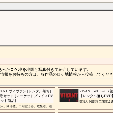
あったロケ地を地図と写真付きで紹介しています。
情報をお持ちの方は、各作品のロケ地情報から投稿してくだ
VANT ヴィヴァン [レンタル落ち]
VIVANT Vol.1～
6巻セット [マーケットプレイスDV
【レンタル落ちDVD
セット商品]
堺雅人 阿部寛 二階堂ふ
雅人、阿部寛、二階堂ふみ、竜星涼、迫
、山中崇、飯沼愛、真凛