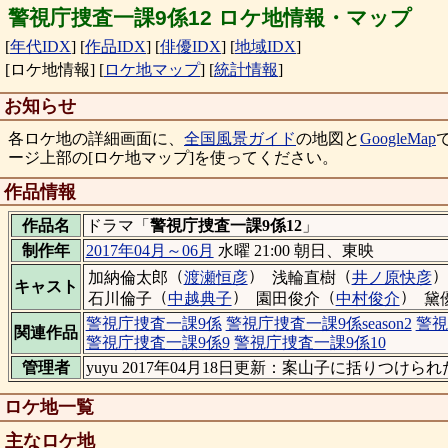
警視庁捜査一課9係12 ロケ地情報・マップ
[
年代IDX
]
[
作品IDX
]
[
俳優IDX
]
[
地域IDX
]
[ロケ地情報]
[
ロケ地マップ
]
[
統計情報
]
お知らせ
各ロケ地の詳細画面に、
全国風景ガイド
の地図と
GoogleMap
ージ上部の[ロケ地マップ]を使ってください。
作品情報
作品名
ドラマ「
警視庁捜査一課9係12
」
制作年
2017年04月～06月
水曜 21:00 朝日、東映
（
）
（
）
加納倫太郎
渡瀬恒彦
浅輪直樹
井ノ原快彦
キャスト
（
）
（
）
石川倫子
中越典子
園田俊介
中村俊介
黛
警視庁捜査一課9係
警視庁捜査一課9係season2
警視
関連作品
警視庁捜査一課9係9
警視庁捜査一課9係10
管理者
yuyu 2017年04月18日更新：案山子に括りつ
ロケ地一覧
主なロケ地