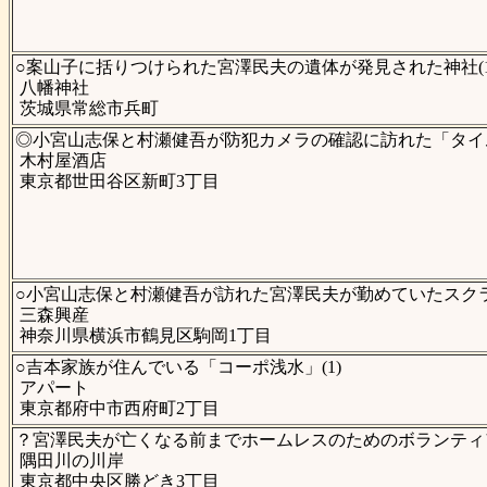
○案山子に括りつけられた宮澤民夫の遺体が発見された神社(1
八幡神社
茨城県常総市兵町
◎小宮山志保と村瀬健吾が防犯カメラの確認に訪れた「タイム
木村屋酒店
東京都世田谷区新町3丁目
○小宮山志保と村瀬健吾が訪れた宮澤民夫が勤めていたスクラッ
三森興産
神奈川県横浜市鶴見区駒岡1丁目
○吉本家族が住んでいる「コーポ浅水」(1)
アパート
東京都府中市西府町2丁目
？宮澤民夫が亡くなる前までホームレスのためのボランティア
隅田川の川岸
東京都中央区勝どき3丁目