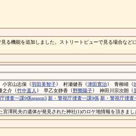
で見る機能を追加しました。ストリートビューで見る場合など
（
）
（
）
（
小宮山志保
羽田美智子
村瀬健吾
津田寛治
青柳靖
（
）
（
）
（
優之介
竹中直人
早乙女静香
野際陽子
神田川宗次朗
庁捜査一課9係season3
新・警視庁捜査一課9係
新・警視庁捜査一課
けられた宮澤民夫の遺体が発見された神社(1)のロケ地情報を頂きまし