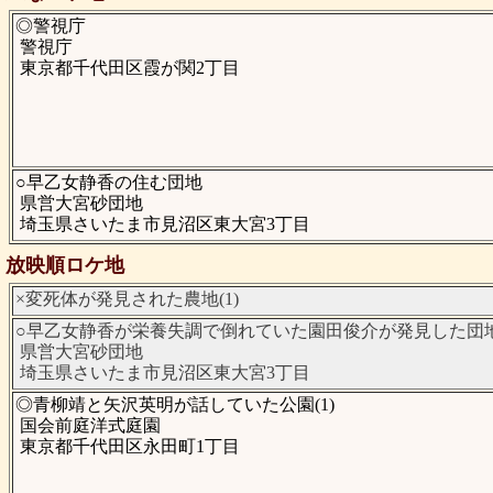
◎警視庁
警視庁
東京都千代田区霞が関2丁目
○早乙女静香の住む団地
県営大宮砂団地
埼玉県さいたま市見沼区東大宮3丁目
放映順ロケ地
×変死体が発見された農地(1)
○早乙女静香が栄養失調で倒れていた園田俊介が発見した団地(
県営大宮砂団地
埼玉県さいたま市見沼区東大宮3丁目
◎青柳靖と矢沢英明が話していた公園(1)
国会前庭洋式庭園
東京都千代田区永田町1丁目