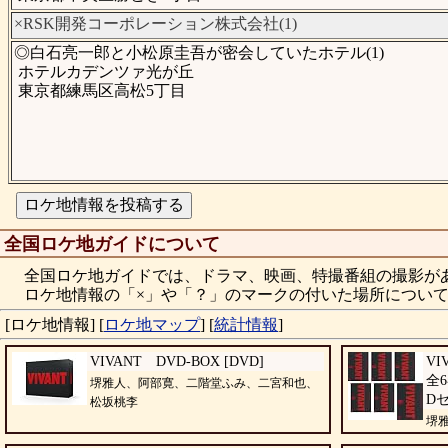
×RSK開発コーポレーション株式会社(1)
◎白石亮一郎と小松原圭吾が密会していたホテル(1)
ホテルカデンツァ光が丘
東京都練馬区高松5丁目
全国ロケ地ガイドについて
全国ロケ地ガイドでは、ドラマ、映画、特撮番組の撮影が
ロケ地情報の「×」や「？」のマークの付いた場所について
[ロケ地情報]
[
ロケ地マップ
]
[
統計情報
]
VIVANT DVD-BOX [DVD]
VI
全
堺雅人、阿部寛、二階堂ふみ、二宮和也、
D
松坂桃李
堺
田孝也、河内大和