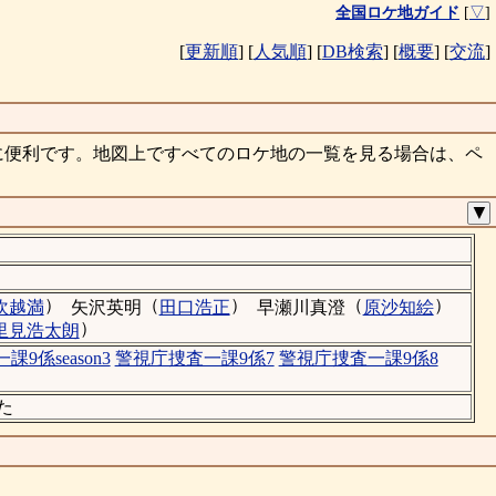
全国ロケ地ガイド
[
▽
]
[
更新順
]
[
人気順
]
[
DB検索
]
[
概要
]
[
交流
]
に便利です。地図上ですべてのロケ地の一覧を見る場合は、ペ
▼
）
（
）
（
）
吹越満
矢沢英明
田口浩正
早瀬川真澄
原沙知絵
）
里見浩太朗
9係season3
警視庁捜査一課9係7
警視庁捜査一課9係8
た