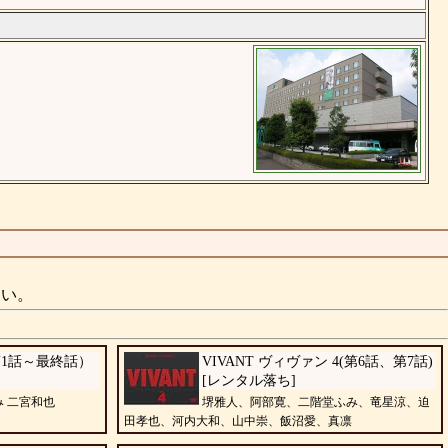
さい。
6（第1話～最終話）
VIVANT ヴィヴァン 4(第6話、第7話)
】
[レンタル落ち]
み 二宮和也
堺雅人、阿部寛、二階堂ふみ、竜星涼、迫
田孝也、河内大和、山中崇、飯沼愛、真凛