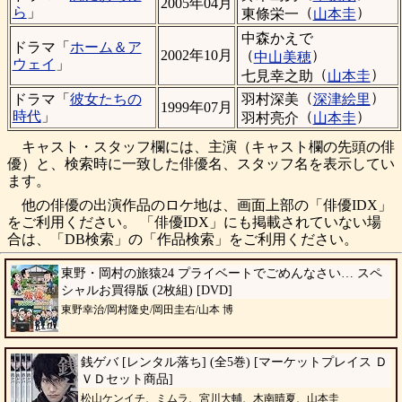
2005年04月
（
）
ら
」
東條栄一
山本圭
中森かえで
ドラマ「
ホーム＆ア
（
）
2002年10月
中山美穂
ウェイ
」
（
）
七見幸之助
山本圭
（
）
羽村深美
深津絵里
ドラマ「
彼女たちの
1999年07月
（
）
時代
」
羽村亮介
山本圭
キャスト・スタッフ欄には、主演（キャスト欄の先頭の俳
優）と、検索時に一致した俳優名、スタッフ名を表示してい
ます。
他の俳優の出演作品のロケ地は、画面上部の「俳優IDX」
をご利用ください。 「俳優IDX」にも掲載されていない場
合は、「DB検索」の「作品検索」をご利用ください。
東野・岡村の旅猿24 プライベートでごめんなさい… スペ
シャルお買得版 (2枚組) [DVD]
東野幸治/岡村隆史/岡田圭右/山本 博
銭ゲバ [レンタル落ち] (全5巻) [マーケットプレイス Ｄ
ＶＤセット商品]
松山ケンイチ、ミムラ、宮川大輔、木南晴夏、山本圭