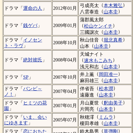
（
）
弓成亮太
本木雅弘
ドラマ「
運命の人
」
2012年01月
（
）
八雲泰造
山本圭
蒲郡風太郎
（
）
ドラマ「
銭ゲバ
」
2009年01月
松山ケンイチ
（
）
三國譲次
山本圭
（
）
秋山佳音
堀北真希
ドラマ「
イノセン
2008年10月
（
）
ト・ラヴ
」
山本
山本圭
天城ナイト
（
）
ドラマ「
絶対彼氏
」
2008年04月
速水もこみち
（
）
浅元和志
山本圭
（
）
井上薫
岡田准一
ドラマ「
SP
」
2007年10月
（
）
麻田雄三
山本圭
（
）
伴省吾
松本潤
ドラマ「
バンビ～
2007年04月
（
）
ノ！
」
遠藤進
山本圭
（
）
月山夏世
釈由美子
ドラマ「
ヒミツの花
2007年01月
（
）
園
」
片岡亮
山本圭
（
）
秋穂澪
ミムラ
ドラマ「
いま、会い
2005年07月
（
）
にゆきます
」
榎田孝雄
山本圭
（
）
鈴木島男
草彅剛
ドラマ「
恋におちた