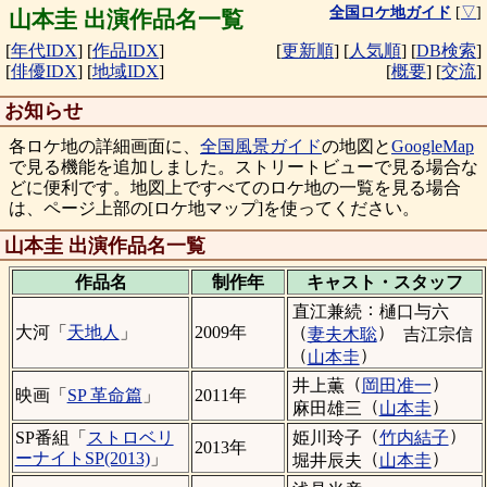
全国ロケ地ガイド
[
▽
]
山本圭 出演作品名一覧
[
年代IDX
]
[
作品IDX
]
[
更新順
]
[
人気順
]
[
DB検索
]
[
俳優IDX
]
[
地域IDX
]
[
概要
]
[
交流
]
お知らせ
各ロケ地の詳細画面に、
全国風景ガイド
の地図と
GoogleMap
で見る機能を追加しました。ストリートビューで見る場合な
どに便利です。地図上ですべてのロケ地の一覧を見る場合
は、ページ上部の[ロケ地マップ]を使ってください。
山本圭 出演作品名一覧
作品名
制作年
キャスト・
スタッフ
：
直江兼続
樋口与六
（
）
大河「
天地人
」
2009年
妻夫木聡
吉江宗信
（
）
山本圭
（
）
井上薫
岡田准一
映画「
SP 革命篇
」
2011年
（
）
麻田雄三
山本圭
（
）
姫川玲子
竹内結子
SP番組「
ストロベリ
2013年
（
）
ーナイトSP(2013)
」
堀井辰夫
山本圭