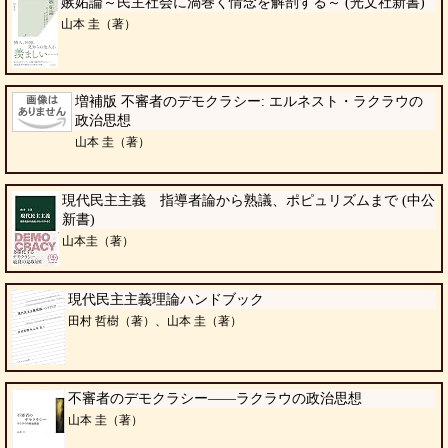
嫉妬論～民主社会に渦巻く情念を解剖する～ (光文社新書)
山本 圭（著）
増補版 不審者のデモクラシー: エルネスト・ラクラウの
政治思想
山本 圭（著）
現代民主主義 指導者論から熟議、ポピュリズムまで (中公
新書)
山本圭（著）
現代民主主義理論ハンドブック
田村 哲樹（著）、山本 圭（著）
不審者のデモクラシー――ラクラウの政治思想
山本 圭（著）