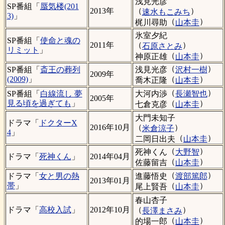
浅見光彦
SP番組「
蜃気楼(201
（
）
2013年
速水もこみち
3)
」
（
）
梶川尋助
山本圭
氷室夕紀
SP番組「
使命と魂の
（
）
2011年
石原さとみ
リミット
」
（
）
神原正雄
山本圭
（
）
浅見光彦
沢村一樹
SP番組「
斎王の葬列
2009年
（
）
(2009)
」
喬木正隆
山本圭
（
）
大河内渉
長瀬智也
SP番組「
白線流し 夢
2005年
（
）
見る頃を過ぎても
」
七倉克彦
山本圭
大門未知子
ドラマ「
ドクターX
（
）
2016年10月
米倉涼子
4
」
（
）
二岡日出夫
山本圭
（
）
死神くん
大野智
ドラマ「
死神くん
」
2014年04月
（
）
佐藤留吉
山本圭
（
）
進藤悟史
渡部篤郎
ドラマ「
女と男の熱
2013年01月
（
）
帯
」
尾上賢吾
山本圭
春山杏子
（
）
ドラマ「
高校入試
」
2012年10月
長澤まさみ
（
）
的場一郎
山本圭