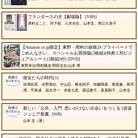
フランダースの犬【劇場版】 [VHS]
津村まこと、丹下桜、八木光生、山本圭、岡江久美子
【Amazon.co.jp限定】東野・岡村の旅猿24 プライベートで
ごめんなさい… スペシャルお買得版(2枚組)(特典:L判ビジ
ュアルシート(2枚組)付) [DVD]
東野幸治/岡村隆史/岡田圭右/山本 博
彼女たちの時代(1)
深津絵里、水野美紀、中山忍、椎名桔平、加藤晴彦、奥貫薫、鳥羽
潤、平泉成、温水洋一、赤坂七恵、渡辺典子、真屋順子、山本圭
新しい「公共」入門: 思いがけない出会いをつくる (岩波
ジュニア新書, 1018)
山本 圭（著）