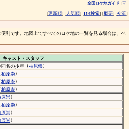
全国ロケ地ガイド
[
▽
]
[
更新順
]
[
人気順
]
[
DB検索
]
[
概要
]
[
交流
]
に便利です。地図上ですべてのロケ地の一覧を見る場合は、ペ
キャスト・
スタッフ
（
）
姓同名の少年
柏原崇
（
）
柏原崇
（
）
柏原崇
（
）
柏原崇
）
柏原崇
（
）
柏原崇
）
柏原崇
）
柏原崇
）