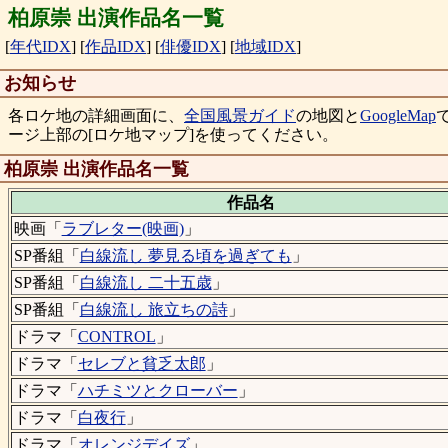
柏原崇 出演作品名一覧
[
年代IDX
]
[
作品IDX
]
[
俳優IDX
]
[
地域IDX
]
お知らせ
各ロケ地の詳細画面に、
全国風景ガイド
の地図と
GoogleMap
ージ上部の[ロケ地マップ]を使ってください。
柏原崇 出演作品名一覧
作品名
映画「
ラブレター(映画)
」
SP番組「
白線流し 夢見る頃を過ぎても
」
SP番組「
白線流し 二十五歳
」
SP番組「
白線流し 旅立ちの詩
」
ドラマ「
CONTROL
」
ドラマ「
セレブと貧乏太郎
」
ドラマ「
ハチミツとクローバー
」
ドラマ「
白夜行
」
ドラマ「
オレンジデイズ
」