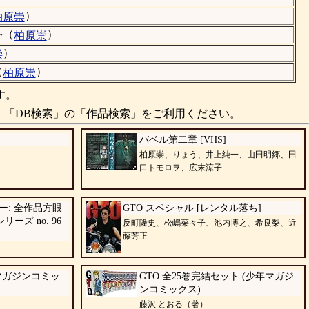
）
柏原崇
（
）
介
柏原崇
）
崇
（
）
柏原崇
す。
、「DB検索」の「作品検索」をご利用ください。
バベル第二章 [VHS]
柏原崇、りょう、井上純一、山田明郷、田
口トモロヲ、広末涼子
: 全作品方眼
GTO スペシャル [レンタル落ち]
ーズ no. 96
反町隆史、松嶋菜々子、池内博之、希良梨、近
藤芳正
マガジンコミッ
GTO 全25巻完結セット (少年マガジ
ンコミックス)
藤沢 とおる（著）