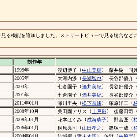
で見る機能を追加しました。ストリートビューで見る場合など
制作年
（
）
：
1995年
渡辺博子
中山美穂
藤井樹
同
（
）
2005年
大河内渉
長瀬智也
長谷部優介
（
）
2003年
七倉園子
酒井美紀
長谷部優介
（
）
2001年
七倉園子
酒井美紀
長谷部優介
（
）
（
2011年01月
瀬川里央
松下奈緒
塚原洋二
（
）
2008年10月
美田園アリス
上戸彩
後藤田司
（
）
（
2008年01月
花本はぐみ
成海璃子
野宮匠
（
）
（
2006年01月
桐原亮司
山田孝之
篠塚一成
（
）
（
2004年04月
結城櫂
妻夫木聡
佐野
柏原崇