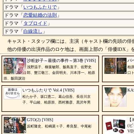
ドラマ「
いつもふたりで
」
ドラマ「
恋愛結婚の法則
」
ドラマ「
タブロイド
」
ドラマ「
白線流し
」
キャスト・スタッフ欄には、主演（キャスト欄の先頭の俳優
他の俳優の出演作品のロケ地は、画面上部の「俳優IDX」を
沙粧妙子～最後の事件～第3巻 [VHS]
バベ
浅野温子、柳葉敏郎、飯島直子、佐野史
柏
郎、蟹江敬三、金田明夫、川本淳一、柏原
口
崇、飯田譲治
いつもふたりで Vol.4 [VHS]
K
松たか子、坂口憲二、葛山信吾、長谷川京
子、平山綾、柏原崇、西村雅彦、黒沢年男
GTO(2) [VHS]
【A
(
反町隆史、松嶋菜々子、希良梨、中尾彬
VD