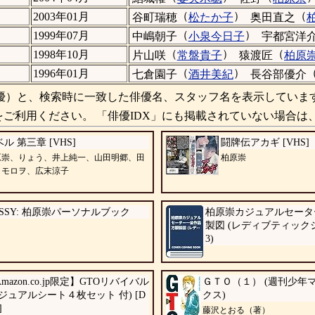
（
）
（
2003年01月
谷町瑞穂
松たか子
奥田直之
（
）
1999年07月
中嶋朝子
小泉今日子
宇都宮洋
（
）
（
1998年10月
片山咲
常盤貴子
猿渡匠
柏原
（
）
1996年01月
七倉園子
酒井美紀
長谷部優介
）と、検索時に一致した俳優名、スタッフ名を表示していま
ご利用ください。 「俳優IDX」にも掲載されていない場合は
ル 第三章 [VHS]
闘牌伝アカギ [VHS]
原崇、りょう、井上純一、山田明郷、田
柏原崇
トモロヲ、広末涼子
ASSY: 柏原崇パーソナルブック
柏原崇カジュアルセーター
製図 (レディブティックシリ
3)
mazon.co.jp限定】GTOリバイバル
ＧＴＯ（１） (週刊少年
ビジュアルシート４枚セット 付) [D
クス)
]
藤沢とおる（著）