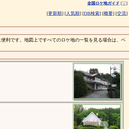
全国ロケ地ガイド
[
▽
]
[
更新順
]
[
人気順
]
[
DB検索
]
[
概要
]
[
交流
]
に便利です。地図上ですべてのロケ地の一覧を見る場合は、ペ