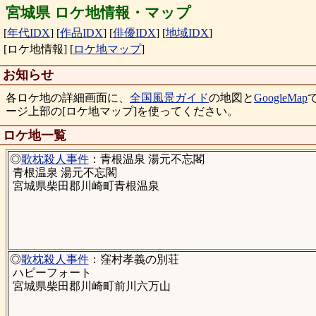
宮城県 ロケ地情報・マップ
[
年代IDX
]
[
作品IDX
]
[
俳優IDX
]
[
地域IDX
]
[ロケ地情報]
[
ロケ地マップ
]
お知らせ
各ロケ地の詳細画面に、
全国風景ガイド
の地図と
GoogleMap
ージ上部の[ロケ地マップ]を使ってください。
ロケ地一覧
◎
歌枕殺人事件
：青根温泉 湯元不忘閣
青根温泉 湯元不忘閣
宮城県柴田郡川崎町青根温泉
◎
歌枕殺人事件
：窪村孝義の別荘
ハピーフォート
宮城県柴田郡川崎町前川六万山