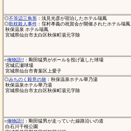
◎
不等辺三角形
：浅見光彦が宿泊したホテル瑞鳳
◎
歌枕殺人事件
：窪村孝義の祝賀会が開催されたホテル瑞鳳
秋保温泉 ホテル瑞鳳
宮城県仙台市太白区秋保町湯元字除
○
俺物語!!
：剛田猛男がボールを投げ返した球場
宮城広瀬球場
宮城県仙台市青葉区上愛子
◎
みちのく殺意の旅
：秋保温泉ホテル華乃湯
秋保温泉ホテル華乃湯
宮城県仙台市太白区秋保町湯元字除
○
俺物語!!
：剛田猛男が走っていた線路沿いの道
白石川千桜公園