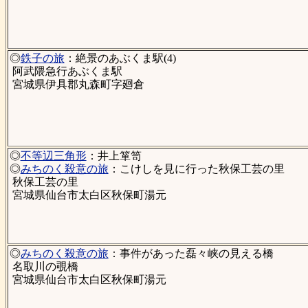
◎
鉄子の旅
：絶景のあぶくま駅(4)
阿武隈急行あぶくま駅
宮城県伊具郡丸森町字廻倉
◎
不等辺三角形
：井上箪笥
◎
みちのく殺意の旅
：こけしを見に行った秋保工芸の里
秋保工芸の里
宮城県仙台市太白区秋保町湯元
◎
みちのく殺意の旅
：事件があった磊々峡の見える橋
名取川の覗橋
宮城県仙台市太白区秋保町湯元