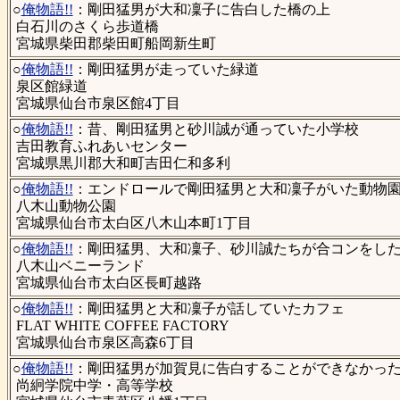
○
俺物語!!
：剛田猛男が大和凜子に告白した橋の上
白石川のさくら歩道橋
宮城県柴田郡柴田町船岡新生町
○
俺物語!!
：剛田猛男が走っていた緑道
泉区館緑道
宮城県仙台市泉区館4丁目
○
俺物語!!
：昔、剛田猛男と砂川誠が通っていた小学校
吉田教育ふれあいセンター
宮城県黒川郡大和町吉田仁和多利
○
俺物語!!
：エンドロールで剛田猛男と大和凜子がいた動物
八木山動物公園
宮城県仙台市太白区八木山本町1丁目
○
俺物語!!
：剛田猛男、大和凜子、砂川誠たちが合コンをし
八木山ベニーランド
宮城県仙台市太白区長町越路
○
俺物語!!
：剛田猛男と大和凜子が話していたカフェ
FLAT WHITE COFFEE FACTORY
宮城県仙台市泉区高森6丁目
○
俺物語!!
：剛田猛男が加賀見に告白することができなかっ
尚絅学院中学・高等学校