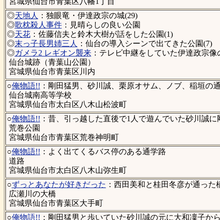
宮城県仙台市青葉区八幡1丁目
◎
天地人
：独眼竜・伊達政宗の城(29)
◎
歌枕殺人事件
：見晴らしの良い公園
◎
天花
：佐藤信夫と鈴木大樹が話をした公園(1)
◎
末っ子長男姉三人
：仙台の導入シーンで出てきた公園(7)
◎
ガメラ2 レギオン襲来
：テレビ中継をしていた伊達政宗像
仙台城跡（青葉山公園）
宮城県仙台市青葉区川内
○
俺物語!!
：剛田猛男、砂川誠、栗原オサム、ノブ、稲垣の
仙台城南高等学校
宮城県仙台市太白区八木山松波町
○
俺物語!!
：昔、引っ越した直後で1人で遊んでいた砂川誠に
荒巻公園
宮城県仙台市青葉区荒巻神明町
○
俺物語!!
：よく出てくるバス停のある通学路
道路
宮城県仙台市太白区八木山弥生町
○
ずっとあなたが好きだった
：西田美和と桂田冬彦が通った橋(
広瀬川の大橋
宮城県仙台市青葉区大手町
○
俺物語!!
：剛田猛男と歩いていた砂川誠の元に大和凜子からの