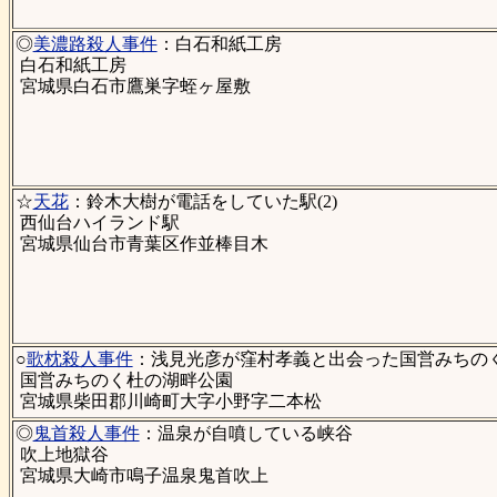
◎
美濃路殺人事件
：白石和紙工房
白石和紙工房
宮城県白石市鷹巣字蛭ヶ屋敷
☆
天花
：鈴木大樹が電話をしていた駅(2)
西仙台ハイランド駅
宮城県仙台市青葉区作並棒目木
○
歌枕殺人事件
：浅見光彦が窪村孝義と出会った国営みちの
国営みちのく杜の湖畔公園
宮城県柴田郡川崎町大字小野字二本松
◎
鬼首殺人事件
：温泉が自噴している峡谷
吹上地獄谷
宮城県大崎市鳴子温泉鬼首吹上