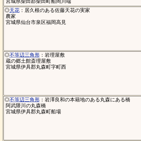
宮城県柴田郡柴田町船岡川端
◎
天花
：居久根のある佐藤天花の実家
農家
宮城県仙台市泉区福岡高見
◎
不等辺三角形
：岩理屋敷
蔵の郷土館斎理屋敷
宮城県伊具郡丸森町字町西
◎
不等辺三角形
：岩澤良和の本籍地のある丸森にある橋
阿武隈川の丸森橋
宮城県伊具郡丸森町船場