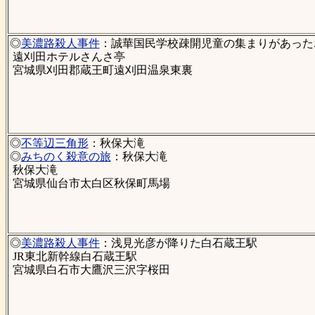
◎
美濃路殺人事件
：誠華国民学校疎開児童の集まりがあった
遠刈田ホテルさんさ亭
宮城県刈田郡蔵王町遠刈田温泉東裏
◎
不等辺三角形
：秋保大滝
◎
みちのく殺意の旅
：秋保大滝
秋保大滝
宮城県仙台市太白区秋保町馬場
◎
美濃路殺人事件
：浅見光彦が降りた白石蔵王駅
JR東北新幹線白石蔵王駅
宮城県白石市大鷹沢三沢字桜田