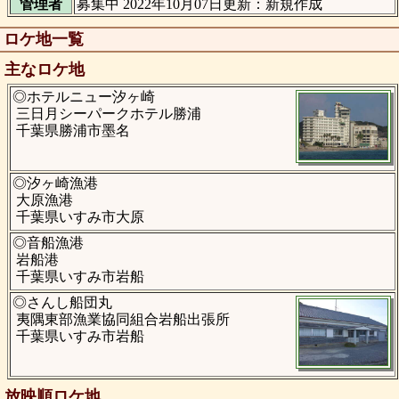
管理者
募集中 2022年10月07日更新：新規作成
ロケ地一覧
主なロケ地
◎ホテルニュー汐ヶ崎
三日月シーパークホテル勝浦
千葉県勝浦市墨名
◎汐ヶ崎漁港
大原漁港
千葉県いすみ市大原
◎音船漁港
岩船港
千葉県いすみ市岩船
◎さんし船団丸
夷隅東部漁業協同組合岩船出張所
千葉県いすみ市岩船
放映順ロケ地