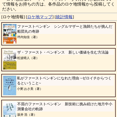
て情報をお持ちの方は、各作品のロケ地情報から投稿してく
ださい。
[ロケ地情報]
[
ロケ地マップ
]
[
統計情報
]
ファーストペンギン シングルマザーと漁師たちが挑んだ
船団丸の奇跡
坪内知佳（著）
ザ・ファースト・ペンギンス 新しい価値を生む方法論
松波晴人（著）
私がファーストペンギンになれた理由 ~ゼロイチからつく
るということ~
小粥 おさ美（著）
不屈のファーストペンギン 新技術に挑み続けた地方中小
測量会社の軌跡
坂井 浩（著）