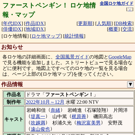
全国ロケ地ガイド
ファーストペンギン！ ロケ地情
[
▽
]
報・マップ
[
年代IDX
]
[
作品IDX
]
[
更新順
]
[
人気順
]
[
DB検索
]
[
俳優IDX
]
[
地域IDX
]
[
概要
]
[
交流
]
[ロケ地情報]
[
ロケ地マップ
]
[
統計情報
]
お知らせ
各ロケ地の詳細画面に、
全国風景ガイド
の地図と
GoogleMap
で見る機能を追加しました。ストリートビューで見る場合な
どに便利です。地図上ですべてのロケ地の一覧を見る場合
は、ページ上部の[ロケ地マップ]を使ってください。
作品情報
▼
作品名
ドラマ「
ファーストペンギン！
」
制作年
2022年10月～12月
水曜 22:00 NTV
（
）
（
）
岩崎和佳
奈緒
岩崎進
石塚陸翔
片岡洋
（
）
（
）
堤真一
山中篤
梶原善
磯田高志
キャスト
（
）
（
）
吹越満
杉浦久光
梅沢富美男
安野茂
（
）
遠山俊也