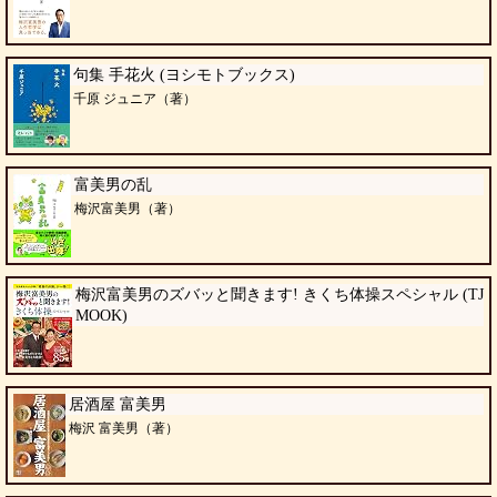
句集 手花火 (ヨシモトブックス)
千原 ジュニア（著）
富美男の乱
梅沢富美男（著）
梅沢富美男のズバッと聞きます! きくち体操スペシャル (TJ
MOOK)
居酒屋 富美男
梅沢 富美男（著）