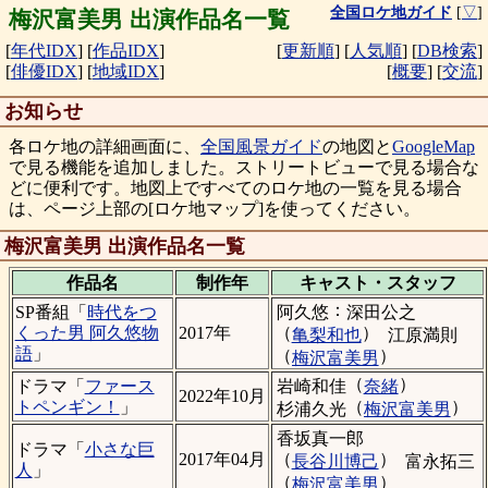
全国ロケ地ガイド
[
▽
]
梅沢富美男 出演作品名一覧
[
年代IDX
]
[
作品IDX
]
[
更新順
]
[
人気順
]
[
DB検索
]
[
俳優IDX
]
[
地域IDX
]
[
概要
]
[
交流
]
お知らせ
各ロケ地の詳細画面に、
全国風景ガイド
の地図と
GoogleMap
で見る機能を追加しました。ストリートビューで見る場合な
どに便利です。地図上ですべてのロケ地の一覧を見る場合
は、ページ上部の[ロケ地マップ]を使ってください。
梅沢富美男 出演作品名一覧
作品名
制作年
キャスト・
スタッフ
：
阿久悠
深田公之
SP番組「
時代をつ
（
）
くった男 阿久悠物
2017年
亀梨和也
江原満則
語
」
（
）
梅沢富美男
（
）
岩崎和佳
奈緒
ドラマ「
ファース
2022年10月
（
）
トペンギン！
」
杉浦久光
梅沢富美男
香坂真一郎
ドラマ「
小さな巨
（
）
2017年04月
長谷川博己
富永拓三
人
」
（
）
梅沢富美男