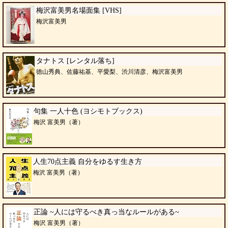
梅沢富美男名場面集 [VHS]
梅沢富美男
タナトス [レンタル落ち]
徳山秀典、佐藤祐基、平愛梨、渋川清彦、梅沢富美男
句集 一人十色 (ヨシモトブックス)
梅沢 富美男（著）
人生70点主義 自分をゆるす生き方
梅沢 富美男（著）
正論 ~人には守るべき真っ当なルールがある~
梅沢 富美男（著）