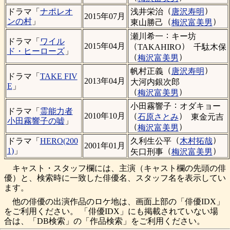
（
）
浅井栄治
唐沢寿明
ドラマ「
ナポレオ
2015年07月
（
）
ンの村
」
東山勝己
梅沢富美男
：
瀬川希一
キー坊
ドラマ「
ワイル
（
）
2015年04月
TAKAHIRO
千駄木保
ド・ヒーローズ
」
（
）
梅沢富美男
（
）
帆村正義
唐沢寿明
ドラマ「
TAKE FIV
2013年04月
大河内銀次郎
E
」
（
）
梅沢富美男
：
小田霧響子
オダキョー
ドラマ「
霊能力者
（
）
2010年10月
石原さとみ
東金元吉
小田霧響子の嘘
」
（
）
梅沢富美男
（
）
久利生公平
木村拓哉
ドラマ「
HERO(200
2001年01月
（
）
1)
」
矢口刑事
梅沢富美男
キャスト・スタッフ欄には、主演（キャスト欄の先頭の俳
優）と、検索時に一致した俳優名、スタッフ名を表示してい
ます。
他の俳優の出演作品のロケ地は、画面上部の「俳優IDX」
をご利用ください。 「俳優IDX」にも掲載されていない場
合は、「DB検索」の「作品検索」をご利用ください。