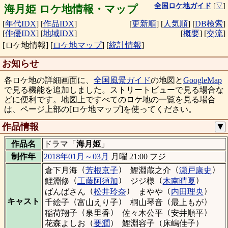
全国ロケ地ガイド
[
▽
]
海月姫 ロケ地情報・マップ
[
年代IDX
]
[
作品IDX
]
[
更新順
]
[
人気順
]
[
DB検索
]
[
俳優IDX
]
[
地域IDX
]
[
概要
]
[
交流
]
[ロケ地情報]
[
ロケ地マップ
]
[
統計情報
]
お知らせ
各ロケ地の詳細画面に、
全国風景ガイド
の地図と
GoogleMap
で見る機能を追加しました。ストリートビューで見る場合な
どに便利です。地図上ですべてのロケ地の一覧を見る場合
は、ページ上部の[ロケ地マップ]を使ってください。
作品情報
▼
作品名
ドラマ「
海月姫
」
制作年
2018年01月～03月
月曜 21:00 フジ
（
）
（
）
倉下月海
芳根京子
鯉淵蔵之介
瀬戸康史
（
）
（
）
鯉淵修
工藤阿須加
ジジ様
木南晴夏
（
）
（
）
ばんばさん
松井玲奈
まやや
内田理央
（
）
（
）
キャスト
千絵子
富山えり子
桐山琴音
最上もが
（
）
（
）
稲荷翔子
泉里香
佐々木公平
安井順平
（
）
（
）
花森よしお
要潤
鯉淵容子
床嶋佳子