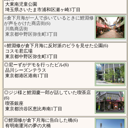
大東南児童公園
埼玉県さいたま市浦和区瀬ヶ崎3丁目
○倉下月海が一人で歩いているときに鯉淵修
が声をかけた商店街(6)
川島商店街
東京都中野区弥生町3丁目
○鯉淵修が倉下月海に反対派のビラを見せた公園(6)
コスモ君広場
東京都中野区弥生町3丁目
◎尼ーずがデモを行ったビル(6)
品川シーズンテラス
東京都港区港南1丁目
◎ジジ様と鯉淵慶一郎が話していた喫茶店
(6)
喫茶銀座
東京都渋谷区恵比寿南1丁目
◎鯉淵修が倉下月海に告白した橋(6)
有明南運河の夢の大橋