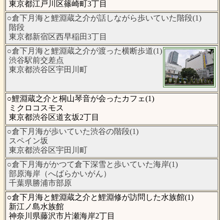
東京都江戸川区篠崎町3丁目
○倉下月海と鯉淵蔵之介が話しながら歩いていた階段(1)
階段
東京都新宿区西早稲田3丁目
○倉下月海と鯉淵蔵之介が渡った横断歩道(1)
渋谷駅前交差点
東京都渋谷区宇田川町
○鯉淵蔵之介と桐山琴音が会ったカフェ(1)
ミクロコスモス
東京都渋谷区道玄坂2丁目
○倉下月海が歩いていた渋谷の階段(1)
スペイン坂
東京都渋谷区宇田川町
○倉下月海がかつて倉下深雪と歩いていた海岸(1)
部原海岸（へばらかいがん）
千葉県勝浦市部原
○倉下月海と鯉淵蔵之介と鯉淵修が訪問した水族館(1)
新江ノ島水族館
神奈川県藤沢市片瀬海岸2丁目