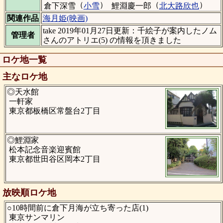
（
）
（
）
倉下深雪
小雪
鯉淵慶一郎
北大路欣也
関連作品
海月姫(映画)
take 2019年01月27日更新：千絵子が案内したノム
管理者
さんのアトリエ(5) の情報を頂きました
ロケ地一覧
主なロケ地
◎天水館
一軒家
東京都板橋区常盤台2丁目
◎鯉淵家
松本記念音楽迎賓館
東京都世田谷区岡本2丁目
放映順ロケ地
○10時間前に倉下月海が立ち寄った店(1)
東京サンマリン