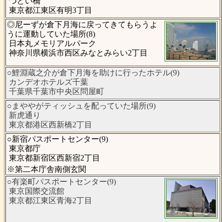
つどい橋
東京都江東区有明3丁目
◎尼ーずが倉下月海に戻ってきてもらうよ
うに運動していた場所(8)
日本丸メモリアルパーク
神奈川県横浜市西区みなとみらい2丁目
○鯉淵蔵之介が倉下月海を助けに行ったホテル(9)
カンデオホテルズ千葉
千葉県千葉市中央区問屋町
○まややがティッシュを配っていた場所(9)
新虎通り
東京都港区西新橋2丁目
○新宿パスポートセンター(9)
東京都庁
東京都新宿区西新宿2丁目
※第二本庁舎南側玄関
○有楽町パスポートセンター(9)
東京国際交流館
東京都江東区青海2丁目