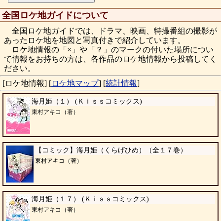
全国ロケ地ガイドについて
全国ロケ地ガイドでは、ドラマ、映画、特撮番組の撮影が
あったロケ地を地図と写真付きで紹介しています。
ロケ地情報の「×」や「？」のマークの付いた場所につい
て情報をお持ちの方は、各作品のロケ地情報から投稿してく
ださい。
[ロケ地情報]
[
ロケ地マップ
]
[
統計情報
]
海月姫（１） (Ｋｉｓｓコミックス)
東村アキコ（著）
【コミック】海月姫（くらげひめ）（全１７巻）
東村アキコ（著）
海月姫（１７） (Ｋｉｓｓコミックス)
東村アキコ（著）