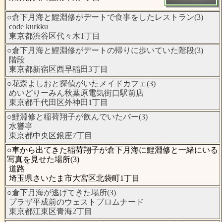
○倉下月海と鯉淵修がデートで食事をしたレストラン(3)
code kurkku
東京都渋谷区代々木1丁目
○倉下月海と鯉淵修がデートの帰りに歩いていた階段(3)
階段
東京都新宿区西早稲田3丁目
○花森よしおと探偵がいたメイドカフェ(3)
めいどりーみん秋葉原電気街口駅前店
東京都千代田区外神田1丁目
○鯉淵修と稲荷翔子が飲んでいたバー(3)
水響亭
東京都中央区銀座7丁目
○車から出てきた稲荷翔子が倉下月海に鯉淵修と一緒にいる
写真を見せた場所(3)
道路
埼玉県さいたま市大宮区北袋町1丁目
○倉下月海が逃げてきた場所(3)
プラザ平成前のウェストプロムナード
東京都江東区青海2丁目