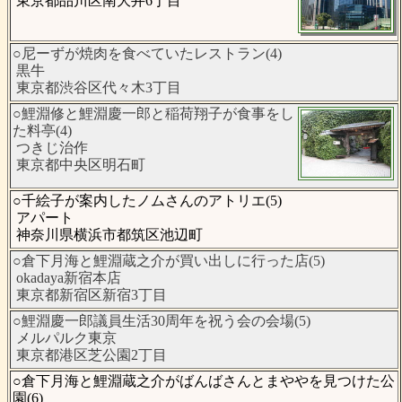
東京都品川区南大井6丁目
○尼ーずが焼肉を食べていたレストラン(4)
黒牛
東京都渋谷区代々木3丁目
○鯉淵修と鯉淵慶一郎と稲荷翔子が食事をし
た料亭(4)
つきじ治作
東京都中央区明石町
○千絵子が案内したノムさんのアトリエ(5)
アパート
神奈川県横浜市都筑区池辺町
○倉下月海と鯉淵蔵之介が買い出しに行った店(5)
okadaya新宿本店
東京都新宿区新宿3丁目
○鯉淵慶一郎議員生活30周年を祝う会の会場(5)
メルパルク東京
東京都港区芝公園2丁目
○倉下月海と鯉淵蔵之介がばんばさんとまややを見つけた公
園(6)