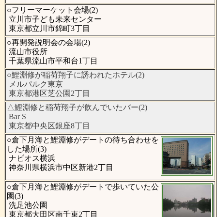
○フリーマーケット会場(2)
立川市子ども未来センター
東京都立川市錦町3丁目
○再開発説明会の会場(2)
流山市役所
千葉県流山市平和台1丁目
○鯉淵修が稲荷翔子に誘われたホテル(2)
メルパルク東京
東京都港区芝公園2丁目
△鯉淵修と稲荷翔子が飲んでいたバー(2)
Bar S
東京都中央区銀座8丁目
○倉下月海と鯉淵修がデートの待ち合わせを
した場所(3)
ナビオス横浜
神奈川県横浜市中区新港2丁目
○倉下月海と鯉淵修がデートで歩いていた公
園(3)
洗足池公園
東京都大田区南千束2丁目