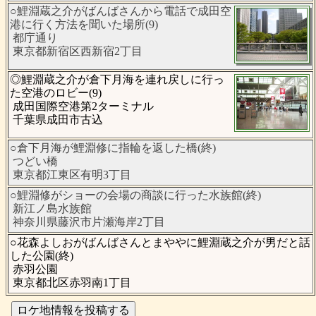
○鯉淵蔵之介がばんばさんから電話で成田空
港に行く方法を聞いた場所(9)
都庁通り
東京都新宿区西新宿2丁目
◎鯉淵蔵之介が倉下月海を連れ戻しに行っ
た空港のロビー(9)
成田国際空港第2ターミナル
千葉県成田市古込
○倉下月海が鯉淵修に指輪を返した橋(終)
つどい橋
東京都江東区有明3丁目
○鯉淵修がショーの会場の商談に行った水族館(終)
新江ノ島水族館
神奈川県藤沢市片瀬海岸2丁目
○花森よしおがばんばさんとまややに鯉淵蔵之介が男だと話
した公園(終)
赤羽公園
東京都北区赤羽南1丁目