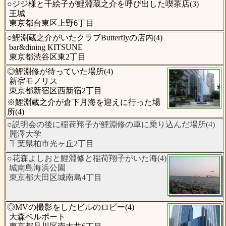
○ジジ様と千絵子が鯉淵蔵之介を呼び出した喫茶店(3)
王城
東京都台東区上野6丁目
○鯉淵蔵之介がいたクラブButterflyの店内(4)
bar&dining KITSUNE
東京都渋谷区東2丁目
◎鯉淵修が待っていた場所(4)
新宿モノリス
東京都新宿区西新宿2丁目
※鯉淵蔵之介が倉下月海を迎えに行った場
所(4)
○説明会の後に稲荷翔子が鯉淵修の車に乗り込んだ場所(4)
麗澤大学
千葉県柏市光ヶ丘2丁目
○花森よしおと鯉淵修と稲荷翔子がいた海(4)
城南島海浜公園
東京都大田区城南島4丁目
◎MVの撮影をしたビルのロビー(4)
大森ベルポート