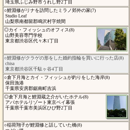
埼玉県ふじみ野市うれし野2丁目
○鯉淵修がリナを訪問したミラノ郊外の家(7)
Studio Leaf
山梨県南都留郡鳴沢村字焼間
◎カイ・フィッシュのオフィス(8)
山野美容専門学校
東京都渋谷区代々木1丁目
○鯉淵修がクラゲの形をした婚約指輪を買いに行った店(8)
chisa
東京都渋谷区千駄ヶ谷4丁目
○倉下月海とカイ・フィッシュが釣りをした海岸(8)
保田漁港
千葉県安房郡鋸南町吉浜
◎倉下月海と鯉淵蔵之介がいたホテル(8)
アパホテルリゾート東京ベイ幕張
千葉県千葉市美浜区ひび野2丁目
○稲荷翔子が鯉淵修と話していた橋(8)