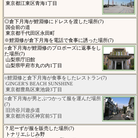
東京都江東区青海1丁目
◎倉下月海が鯉淵修にドレスを渡した場所(7)
国会前の道
東京都千代田区永田町
※鯉淵修が倉下月海を電話で食事に誘った場所(7)
○倉下月海が鯉淵修のプロポーズに返事をし
た場所(7)
山梨県庁旧館
山梨県甲府市丸の内1丁目
○鯉淵修と倉下月海が食事をしたレストラン(7)
GINGER'S BEACH SUNSHINE
東京都豊島区東池袋3丁目
○倉下月海が男とぶつかって服を運んだ場所
(7)
旧渋谷川遊歩道
東京都渋谷区神宮前5丁目
？尼ーずが服を販売した場所(7)
トナリエふじみ野