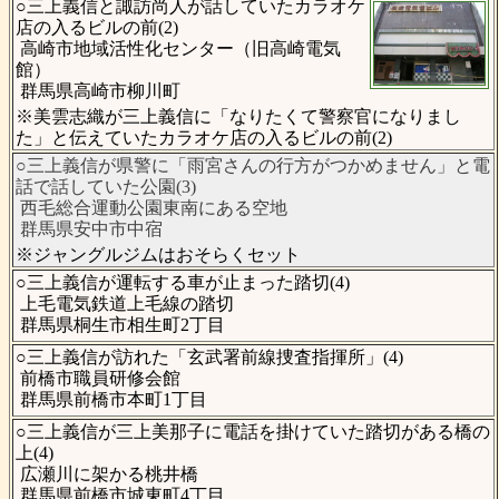
○三上義信と諏訪尚人が話していたカラオケ
店の入るビルの前(2)
高崎市地域活性化センター（旧高崎電気
館）
群馬県高崎市柳川町
※美雲志織が三上義信に「なりたくて警察官になりまし
た」と伝えていたカラオケ店の入るビルの前(2)
○三上義信が県警に「雨宮さんの行方がつかめません」と電
話で話していた公園(3)
西毛総合運動公園東南にある空地
群馬県安中市中宿
※ジャングルジムはおそらくセット
○三上義信が運転する車が止まった踏切(4)
上毛電気鉄道上毛線の踏切
群馬県桐生市相生町2丁目
○三上義信が訪れた「玄武署前線捜査指揮所」(4)
前橋市職員研修会館
群馬県前橋市本町1丁目
○三上義信が三上美那子に電話を掛けていた踏切がある橋の
上(4)
広瀬川に架かる桃井橋
群馬県前橋市城東町4丁目