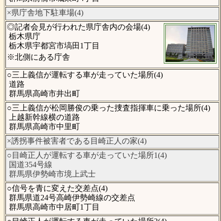
×県庁舎地下駐車場(4)
◎記者会見が行われた県庁舎内の会場(4)
栃木県庁
栃木県宇都宮市塙田1丁目
※北側にある庁舎
○三上義信が運転する車が走っていた場所(4)
道路
群馬県高崎市井出町
○三上義信が松岡勝俊の乗った捜査指揮車に乗った場所(4)
上越新幹線横の道路
群馬県高崎市中里町
×誘拐事件被害者である目崎正人の家(4)
○目崎正人が運転する車が走っていた場所1(4)
国道354号線
群馬県伊勢崎市境上武士
○信号を青に変えた交差点(4)
群馬県道24号高崎伊勢崎線の交差点
群馬県高崎市中居町1丁目