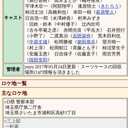
辰巳智秋
高木まどか
梅舟惟永
（
）
（
）
宇津木壮一
阿部翔平
漆原悟士
きたろう
（
）
（
）
柿沼丈治
高橋和也
幸田一樹
萩原聖人
（
）
キャスト
日吉浩一郎
水澤紳吾
村串みずき
：
（
）
旧姓・鈴本
中村優子
辻内欣司
（
）
（
）
古今亭菊之丞
赤間光良
平岳大
石井照行
（
）
（
）
小野了
二渡真治
吉田栄作
荒木田利也
（
）
（
）
中原丈雄
松岡勝俊
柴田恭兵
望月晴一
（
）
（
）
村上淳
松岡郁江
斉藤とも子
柿沼芽生子
（
）
（
）
安藤玉恵
日吉保子
佐藤直子
雨宮芳男
（
）
段田安則
yuyu 2017年05月24日更新：スーツケースの回収
管理者
場所(1)の情報を頂きました
ロケ地一覧
主なロケ地
○D県 警察本部
埼玉県庁第二庁舎
埼玉県さいたま市浦和区高砂3丁目
○三上邸
一軒家