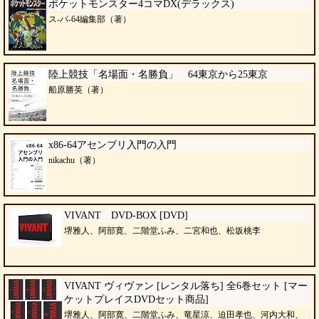
ポケットモンスター4コマDX(デラックス)
ス-パ-64編集部（著）
陸上競技「名場面・名勝負」 64東京から25東京
船原勝英（著）
x86-64アセンブリ入門の入門
nikachu（著）
VIVANT DVD-BOX [DVD]
堺雅人、阿部寛、二階堂ふみ、二宮和也、松坂桃李
VIVANT ヴィヴァン [レンタル落ち] 全6巻セット [マー
ケットプレイスDVDセット商品]
堺雅人、阿部寛、二階堂ふみ、竜星涼、迫田孝也、河内大和、