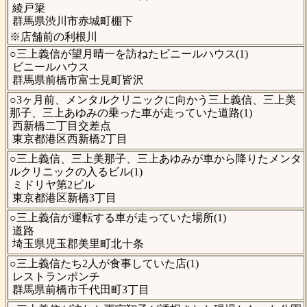
綾戸簗
群馬県渋川市赤城町棚下
※店舗前の利根川
○三上義信が望月晴一を訪ねたビニールハウス(1)
ビニールハウス
群馬県前橋市富士見町皆沢
○3ヶ月前、メンタルクリニックに向かう三上義信、三上美
那子、三上あゆみの乗った車が走っていた道路(1)
西新橋二丁目交差点
東京都港区西新橋2丁目
○三上義信、三上美那子、三上あゆみが車から降りたメンタ
ルクリニックの入るビル(1)
ミドリヤ第2ビル
東京都港区新橋3丁目
○三上義信が運転する車が走っていた場所(1)
道路
埼玉県児玉郡美里町北十条
○三上義信たち2人が食事していた店(1)
レストランポンチ
群馬県前橋市千代田町3丁目