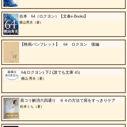
合本 64（ロクヨン）【文春e-Books】
横山秀夫（著）
【映画パンフレット】 64 ロクヨン 後編
64(ロクヨン) 下2 (誰でも文庫 45)
横山 秀夫（著）
肩コリ解消六四通り ６４の方法で肩をすっきりケア
松本くら（著）