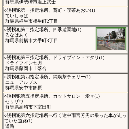
群馬県伊勢崎市境上武士
○誘拐犯第一指定場所、葵町・喫茶あおい(1)
ていしゃば
群馬県桐生市相生町2丁目
○誘拐犯第二指定場所、四季遊園地(1)
るなぱあく
群馬県前橋市大手町3丁目
○誘拐犯第三指定場所、ドライブイン・アタリ(1)
ドライブイン七輿
群馬県藤岡市上落合
○誘拐犯第四指定場所、純喫茶チェリー(1)
ニューアルプス
群馬県安中市郷原
○誘拐犯第五指定場所、カットサロン・愛々(1)
セリザワ
群馬県高崎市下室田町
○誘拐犯第六指定場所へ行く途中雨宮芳男の乗った車が走っ
ていた道路(1)
道路