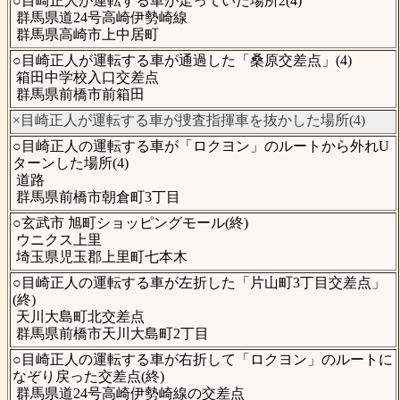
○目崎正人が運転する車が走っていた場所2(4)
群馬県道24号高崎伊勢崎線
群馬県高崎市上中居町
○目崎正人が運転する車が通過した「桑原交差点」(4)
箱田中学校入口交差点
群馬県前橋市前箱田
×目崎正人が運転する車が捜査指揮車を抜かした場所(4)
○目崎正人の運転する車が「ロクヨン」のルートから外れU
ターンした場所(4)
道路
群馬県前橋市朝倉町3丁目
○玄武市 旭町ショッピングモール(終)
ウニクス上里
埼玉県児玉郡上里町七本木
○目崎正人の運転する車が左折した「片山町3丁目交差点」
(終)
天川大島町北交差点
群馬県前橋市天川大島町2丁目
○目崎正人の運転する車が右折して「ロクヨン」のルートに
なぞり戻った交差点(終)
群馬県道24号高崎伊勢崎線の交差点