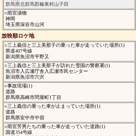
群馬県北群馬郡榛東村山子田
○雨宮漬物
神岡
埼玉県深谷市山河
放映順ロケ地
○三上義信と三上美那子の乗った車が走っていた場所(1)
県道407号線
新潟県魚沼市平野又
○三上義信と三上美那子が訪れた雪国の警察署(1)
魚沼市入広瀬庁舎入広瀬市民センター
新潟県魚沼市穴沢
○事故現場(1)
道路
群馬県高崎市問屋町1丁目
○三上義信の乗った車が止まっていた場所(1)
道路
群馬県安中市中宿
○雨宮芳男たちの乗った車が走っていた道路(1)
国道354号線