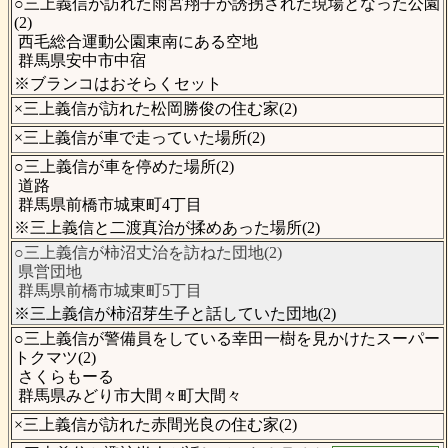
○三上義信が訪れた雨宮翔子が誘拐された現場となった公園
(2)
西毛総合運動公園東南にある空地
群馬県安中市中宿
※ブランコはおそらくセット
×三上義信が訪れた松岡勝俊の住む家(2)
×三上義信が車で走っていた場所(2)
○三上義信が車を停めた場所(2)
道路
群馬県前橋市城東町4丁目
※三上義信と二渡真治が揉めあった場所(2)
○三上義信が柿沼丈治を訪ねた団地(2)
県営団地
群馬県前橋市城東町5丁目
※三上義信が柿沼芽生子と話していた団地(2)
○三上義信が警備員をしている幸田一樹を見かけたスーパー
トクマツ(2)
さくらもーる
群馬県みどり市大間々町大間々
×三上義信が訪れた赤間光良の住む家(2)