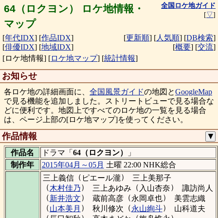
全国ロケ地ガイド
64（ロクヨン） ロケ地情報・
[
▽
]
マップ
[
年代IDX
]
[
作品IDX
]
[
更新順
]
[
人気順
]
[
DB検索
]
[
俳優IDX
]
[
地域IDX
]
[
概要
]
[
交流
]
[ロケ地情報]
[
ロケ地マップ
]
[
統計情報
]
お知らせ
各ロケ地の詳細画面に、
全国風景ガイド
の地図と
GoogleMap
で見る機能を追加しました。ストリートビューで見る場合な
どに便利です。地図上ですべてのロケ地の一覧を見る場合
は、ページ上部の[ロケ地マップ]を使ってください。
作品情報
▼
作品名
ドラマ「
64（ロクヨン）
」
制作年
2015年04月～05月
土曜 22:00 NHK総合
（
）
三上義信
ピエール瀧
三上美那子
（
）
（
）
木村佳乃
三上あゆみ
入山杏奈
諏訪尚人
（
）
（
）
新井浩文
蔵前高彦
永岡卓也
美雲志織
（
）
（
）
山本美月
秋川修次
永山絢斗
山科道夫
（
）
（
）