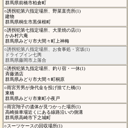
群馬県前橋市柏倉町
○誘拐犯第六指定場所、野菜直売所(1)
建物
群馬県桐生市黒保根町
○誘拐犯第七指定場所、大里焼の店(1)
かみ村六庵
群馬県みどり市大間々町上神梅
○誘拐犯第八指定場所、お食事処・宮坂(1)
ドライブイン七輿
群馬県藤岡市上落合
○誘拐犯第九指定場所、釣り宿・一休(1)
斉藤酒店
群馬県みどり市大間々町桐原
○雨宮芳男が身代金を投げ捨てた橋(1)
東橋
群馬県みどり市東町小夜戸
○雨宮翔子の遺体が見つかった場所(1)
高崎操車場近くにある線路沿いの側溝
群馬県高崎市下之城町
○スーツケースの回収場所(1)