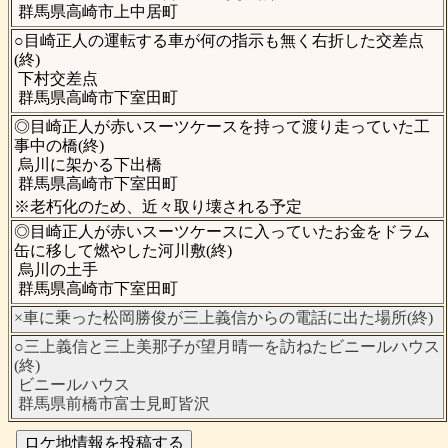
群馬県高崎市上中居町
○目崎正人の運転する車が何の指示も無く右折した交差点
(終)
下村交差点
群馬県高崎市下室田町
◎目崎正人が赤いスーツケースを持って渡り走っていた工
事中の橋(終)
烏川に架かる下出橋
群馬県高崎市下室田町
※老朽化のため、近々取り壊される予定
◎目崎正人が赤いスーツケースに入っていたお金をドラム
缶に移して燃やした河川敷(終)
烏川の土手
群馬県高崎市下室田町
×車に乗った松岡勝俊が三上義信からの電話に出た場所(終)
○三上義信と三上美那子が望月晴一を訪ねたビニールハウス
(終)
ビニールハウス
群馬県前橋市富士見町皆沢